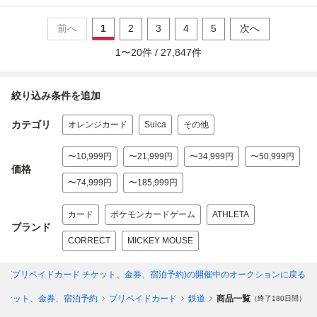
前へ
1
2
3
4
5
次へ
1
〜
20
件 /
27,847
件
絞り込み条件を追加
カテゴリ
オレンジカード
Suica
その他
〜10,999円
〜21,999円
〜34,999円
〜50,999円
価格
〜74,999円
〜185,999円
カード
ポケモンカードゲーム
ATHLETA
ブランド
CORRECT
MICKEY MOUSE
道(プリペイドカード チケット、金券、宿泊予約)
の開催中のオークションに戻る
チケット、金券、宿泊予約
プリペイドカード
鉄道
商品一覧
（終了180日間）