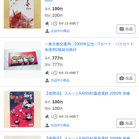
06年
100
落札
円
100
開始
円
1
8/6 23:49
終了
出品
出品中の商品
◇東京都交通局◇2000年記念◇Tカード・バスカード
未使用2枚組台紙付
777
落札
円
777
開始
円
1
8/6 23:49
終了
出品
出品中の商品
【使用済】 スルッとKANSAI 阪急電鉄 2000年 初春
100
落札
円
100
開始
円
1
8/6 23:48
終了
出品
出品中の商品
【使用済】 スルッとKANSAI 阪急電鉄 2009年 初春