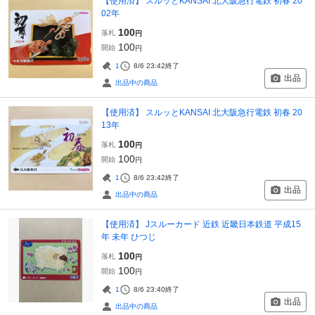
【使用済】 スルッとKANSAI 北大阪急行電鉄 初春 20
02年
100
落札
円
100
開始
円
1
8/6 23:42
終了
出品
出品中の商品
【使用済】 スルッとKANSAI 北大阪急行電鉄 初春 20
13年
100
落札
円
100
開始
円
1
8/6 23:42
終了
出品
出品中の商品
【使用済】 Jスルーカード 近鉄 近畿日本鉄道 平成15
年 未年 ひつじ
100
落札
円
100
開始
円
1
8/6 23:40
終了
出品
出品中の商品