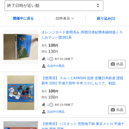
終了日時が近い順
開催中に戻る
20件表示
絞り込み
(1)
オレンジカード使用済み JR西日本紀勢本線特急くろ
しおテンパ君381系
130
落札
円
130
開始
円
1
8/7 01:28
終了
出品
出品中の商品
【使用済】 スルッとKANSAI 近鉄 近畿日本鉄道 謹賀
新年 2002 平成十四年 午年 たのしもうで、初詣。
100
落札
円
100
開始
円
1
8/6 23:59
終了
出品
出品中の商品
【使用済】 パスネット 営団地下鉄 東京メトロ 平成十
七年 西年 迎春