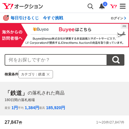
i
毎日引けるくじ 今すぐ挑戦
ログイン
検索条件
カテゴリ
：
鉄道
「鉄道」
の落札された商品
180
日間の落札相場
1
円
1,384
円
185,920
円
最安
平均
最高
27,847
1
〜
20
件/
27,847
件
件