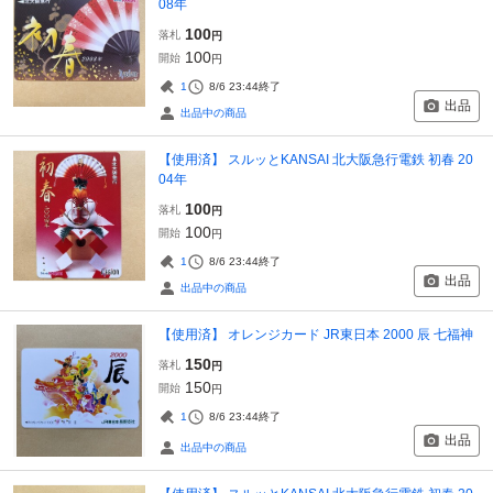
08年
100
落札
円
100
開始
円
1
8/6 23:44
終了
出品
出品中の商品
【使用済】 スルッとKANSAI 北大阪急行電鉄 初春 20
04年
100
落札
円
100
開始
円
1
8/6 23:44
終了
出品
出品中の商品
【使用済】 オレンジカード JR東日本 2000 辰 七福神
150
落札
円
150
開始
円
1
8/6 23:44
終了
出品
出品中の商品