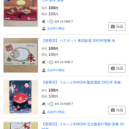
100
落札
円
100
開始
円
1
8/6 23:58
終了
出品
出品中の商品
【使用済】 パスネット 東武鉄道 2003年迎春 未
100
落札
円
100
開始
円
1
8/6 23:56
終了
出品
出品中の商品
【使用済】 スルッとKANSAI 阪急電鉄 2001年 初春
100
落札
円
100
開始
円
1
8/6 23:50
終了
出品
出品中の商品
【使用済】 スルッとKANSAI 北大阪急行電鉄 初春 20