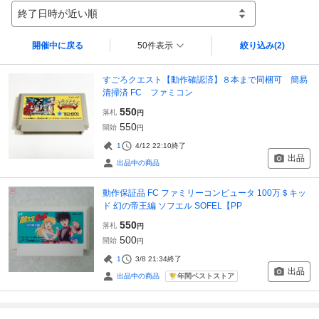
終了日時が近い順
開催中に戻る
50件表示
絞り込み
(2)
すごろクエスト【動作確認済】８本まで同梱可 簡易
清掃済 FC ファミコン
550
落札
円
550
開始
円
1
4/12 22:10
終了
出品
出品中の商品
動作保証品 FC ファミリーコンピュータ 100万＄キッ
ド 幻の帝王編 ソフエル SOFEL【PP
550
落札
円
500
開始
円
1
3/8 21:34
終了
出品
年間ベストストア
出品中の商品