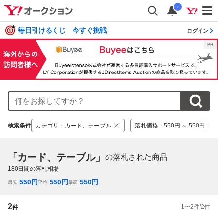
i
毎日引けるくじ 今すぐ挑戦
ログイン
検索条件
カテゴリ
：
カード、テーブル
落札価格
：
550円 ～ 550円
「カード、テーブル」
の落札された商品
180
日間の落札相場
550
円
550
円
550
円
最安
平均
最高
2
1
〜
2
件/
2
件
件