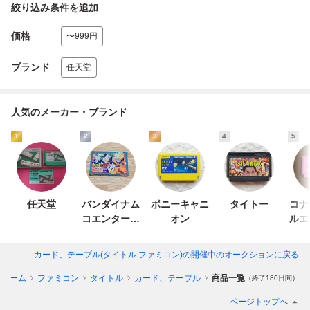
絞り込み条件を追加
価格
〜999円
ブランド
任天堂
人気のメーカー・ブランド
1
2
3
4
5
任天堂
バンダイナム
ポニーキャニ
タイトー
コナ
コエンターテ
オン
ルエ
インメント
ン
カード、テーブル(タイトル ファミコン)
の開催中のオークションに戻る
ビゲーム
ファミコン
タイトル
カード、テーブル
商品一覧
（終了180日間）
ページトップへ