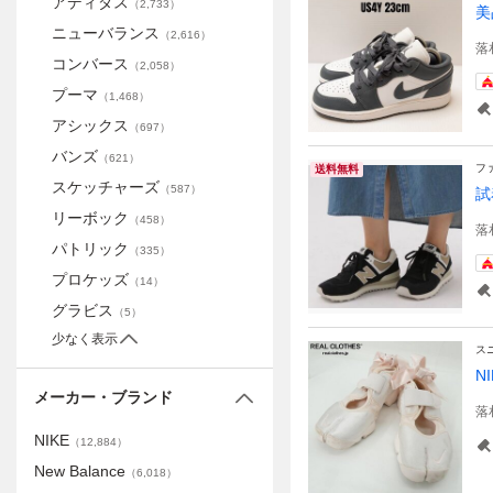
アディダス
（
2,733
）
美
ニューバランス
（
2,616
）
落
コンバース
（
2,058
）
プーマ
（
1,468
）
アシックス
（
697
）
バンズ
（
621
）
フ
送料無料
スケッチャーズ
（
587
）
試
リーボック
（
458
）
落
パトリック
（
335
）
プロケッズ
（
14
）
グラビス
（
5
）
少なく表示
ス
N
メーカー・ブランド
落
NIKE
（
12,884
）
New Balance
（
6,018
）