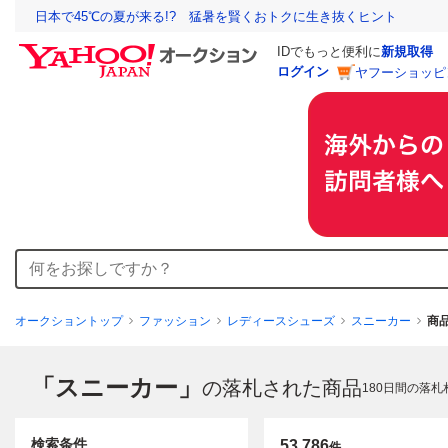
日本で45℃の夏が来る!? 猛暑を賢くおトクに生き抜くヒント
IDでもっと便利に
新規取得
ログイン
ヤフーショッピ
オークショントップ
ファッション
レディースシューズ
スニーカー
商
「スニーカー」
の落札された商品
180
日間の落札
検索条件
53,786
件