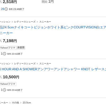
2,518
1
円
札
円
開始
26
8/8 23:48
終了
ァッション
レディースシューズ
スニーカー
品24.5cmナイキコートビジョンホワイト系ピンクCOURTVISION白エ
ニーカー
7,198
札
円
未使用
Yahoo!フリマ
1
8/8 23:42
終了
ァッション
レディースシューズ
スニーカー
N HOUR AND A SHOWERアンアワーアンドアシャワー KNOT レザー
10,500
札
円
Yahoo!フリマ
1
8/8 23:42
終了
ニーカー
その他
23.5cm