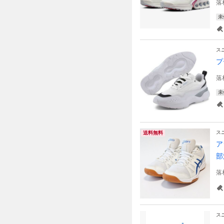
落
未
ス
プ
落
未
ス
送料無料
ア
部
落
ス