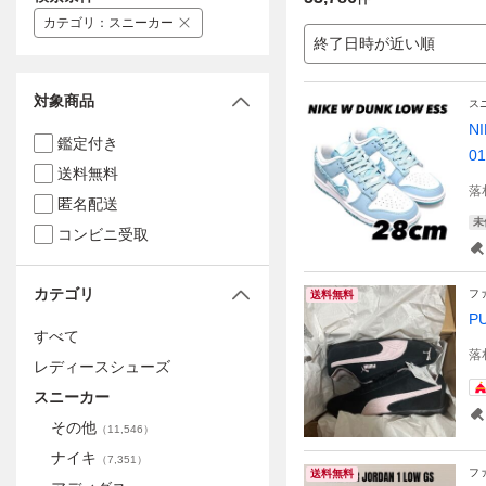
カテゴリ
：
スニーカー
終了日時が近い順
対象商品
ス
N
鑑定付き
01
送料無料
落
匿名配送
未
コンビニ受取
カテゴリ
フ
送料無料
P
すべて
落
レディースシューズ
スニーカー
その他
（
11,546
）
ナイキ
（
7,351
）
フ
送料無料