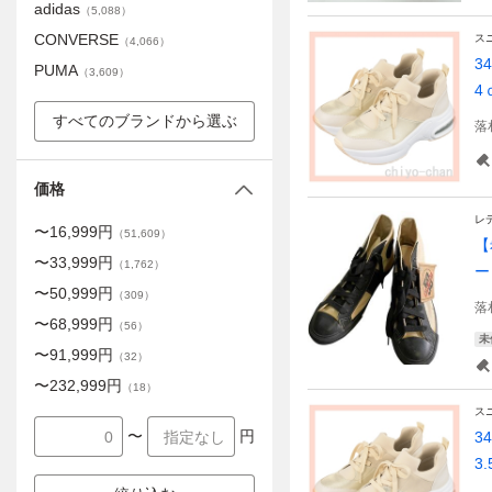
adidas
（
5,088
）
CONVERSE
ス
（
4,066
）
3
PUMA
（
3,609
）
4
すべてのブランドから選ぶ
落
価格
レ
〜
16,999
円
（
51,609
）
【
〜
33,999
円
（
1,762
）
ー
〜
50,999
円
（
309
）
落
〜
68,999
円
（
56
）
未
〜
91,999
円
（
32
）
〜
232,999
円
（
18
）
ス
〜
円
3
3