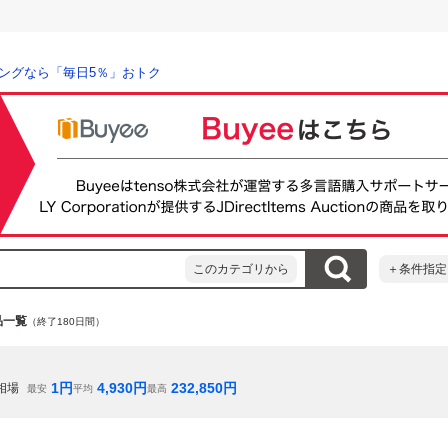
ングなら「毎日5％」おトク
このカテゴリから
＋条件指定
品一覧
（終了180日間）
1
円
4,930
円
232,850
円
相場
最安
平均
最高