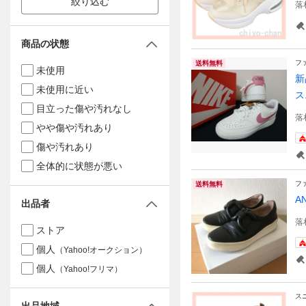
絞り込む
落
商品の状態
フ
送料無料
未使用
新
未使用に近い
ス
目立った傷や汚れなし
落
やや傷や汚れあり
傷や汚れあり
全体的に状態が悪い
フ
送料無料
A
出品者
落
ストア
個人
（Yahoo!オークション）
個人
（Yahoo!フリマ）
ス