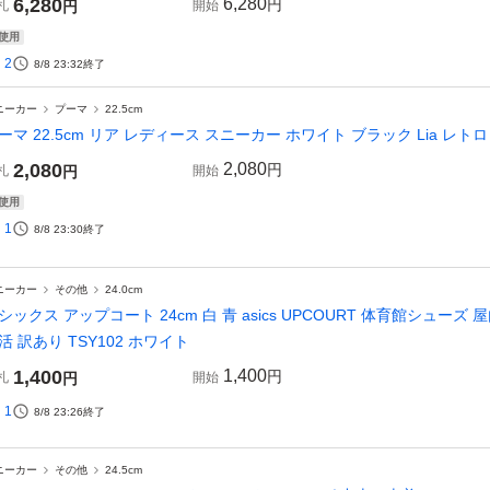
6,280
6,280
円
札
円
開始
使用
2
8/8 23:32
終了
ニーカー
プーマ
22.5cm
ーマ 22.5cm リア レディース スニーカー ホワイト ブラック Lia レトロ
2,080
2,080
円
札
円
開始
使用
1
8/8 23:30
終了
ニーカー
その他
24.0cm
シックス アップコート 24cm 白 青 asics UPCOURT 体育館シュー
活 訳あり TSY102 ホワイト
1,400
1,400
円
札
円
開始
1
8/8 23:26
終了
ニーカー
その他
24.5cm