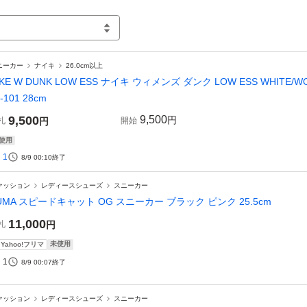
ニーカー
ナイキ
26.0cm以上
IKE W DUNK LOW ESS ナイキ ウィメンズ ダンク LOW ESS WHITE/WOR
-101 28cm
9,500
9,500
円
札
円
開始
使用
1
8/9 00:10
終了
ァッション
レディースシューズ
スニーカー
UMA スピードキャット OG スニーカー ブラック ピンク 25.5cm
11,000
札
円
未使用
Yahoo!フリマ
1
8/9 00:07
終了
ァッション
レディースシューズ
スニーカー