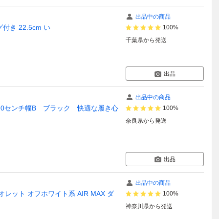
出品中の商品
付き 22.5cm い
100%
千葉県
から発送
出品
出品中の商品
3.0センチ幅B ブラック 快適な履き心
100%
奈良県
から発送
出品
出品中の商品
イオレット オフホワイト系 AIR MAX ダ
100%
神奈川県
から発送