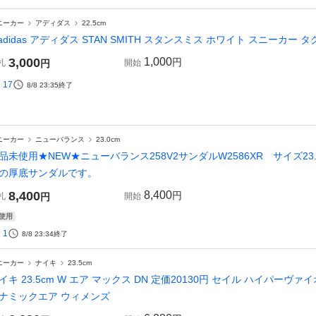
ニーカー
アディダス
22.5cm
 adidas アディダス STAN SMITH スタンスミス ホワイト スニーカー タグ
3,000
1,000
円
札
円
開始
17
8/8 23:35
終了
ニーカー
ニューバランス
23.0cm
品未使用★NEW★ニューバランス258V2サンダルW2586XR サイズ2
の厚底サンダルです。
8,400
8,400
円
札
円
開始
使用
1
8/8 23:34
終了
ニーカー
ナイキ
23.5cm
イキ 23.5cm W エア マックス DN 定価20130円 セイル ハイパーヴァ
ナミックエア ウィメンズ