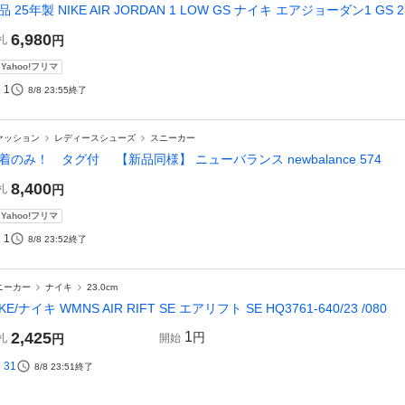
品 25年製 NIKE AIR JORDAN 1 LOW GS ナイキ エアジョーダン1 G
6,980
札
円
Yahoo!フリマ
1
8/8 23:55
終了
ァッション
レディースシューズ
スニーカー
着のみ！ タグ付 【新品同様】 ニューバランス newbalance 574
8,400
札
円
Yahoo!フリマ
1
8/8 23:52
終了
ニーカー
ナイキ
23.0cm
IKE/ナイキ WMNS AIR RIFT SE エアリフト SE HQ3761-640/23 /080
2,425
1
円
札
円
開始
31
8/8 23:51
終了