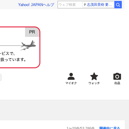
Yahoo! JAPAN
ヘルプ
志茂田景樹 要介護5
マイオク
ウォッチ
出品
1
〜
20
件/
53,786
件
開催中に戻る