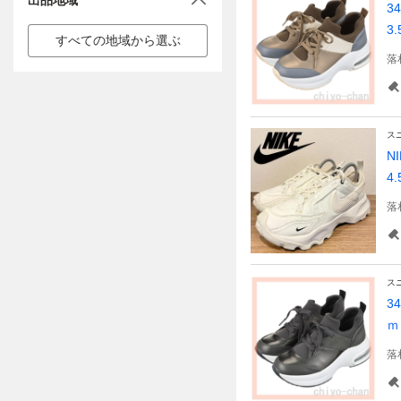
出品地域
3
3
すべての地域から選ぶ
落
ス
N
4.
落
ス
3
ｍ
落