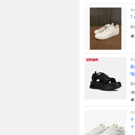
ス
7
落
ス
送料無料
新
地
落
未
ス
ナ
イ