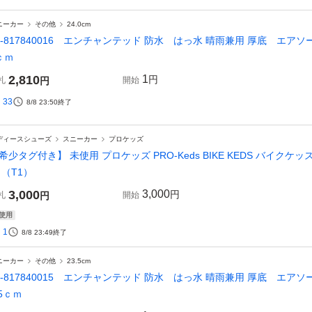
ニーカー
その他
24.0cm
4-817840016 エンチャンテッド 防水 はっ水 晴雨兼用 厚底 エ
ｃｍ
2,810
1
円
札
円
開始
33
8/8 23:50
終了
ディースシューズ
スニーカー
プロケッズ
希少タグ付き】 未使用 プロケッズ PRO-Keds BIKE KEDS バイクケッ
 （T1）
3,000
3,000
円
札
円
開始
使用
1
8/8 23:49
終了
ニーカー
その他
23.5cm
4-817840015 エンチャンテッド 防水 はっ水 晴雨兼用 厚底 エ
.5ｃｍ