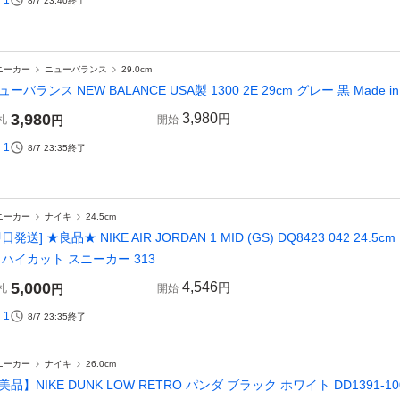
1
8/7 23:40
終了
ニーカー
ニューバランス
29.0cm
ューバランス NEW BALANCE USA製 1300 2E 29cm グレー 黒 Made in
3,980
3,980
円
札
円
開始
1
8/7 23:35
終了
ニーカー
ナイキ
24.5cm
即日発送] ★良品★ NIKE AIR JORDAN 1 MID (GS) DQ8423 042 
 ハイカット スニーカー 313
5,000
4,546
円
札
円
開始
1
8/7 23:35
終了
ニーカー
ナイキ
26.0cm
美品】NIKE DUNK LOW RETRO パンダ ブラック ホワイト DD1391-10