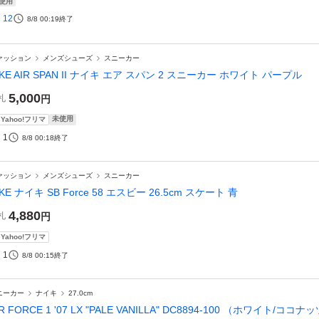
使用
12
8/8 00:19
終了
ァッション
メンズシューズ
スニーカー
IKE AIR SPAN II ナイキ エア スパン 2 スニーカー ホワイト パープル
5,000
札
円
未使用
Yahoo!フリマ
1
8/8 00:18
終了
ァッション
メンズシューズ
スニーカー
IKE ナイキ SB Force 58 エスビー 26.5cm スケート 青
4,880
札
円
Yahoo!フリマ
1
8/8 00:15
終了
ニーカー
ナイキ
27.0cm
IR FORCE 1 '07 LX "PALE VANILLA" DC8894-100 （ホワイト