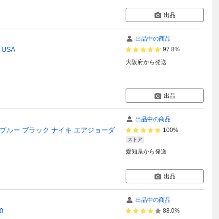
出品
出品中の商品
 USA
97.8%
大阪府
から発送
出品
出品中の商品
24.5cm ブルー ブラック ナイキ エアジョーダ
100%
ストア
愛知県
から発送
出品
出品中の商品
0
88.0%