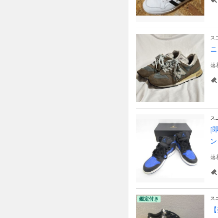
ス
ニ
落
ス
[
ン
落
ス
鑑定付き
【