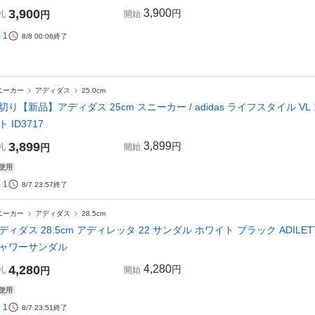
3,900
3,900
円
札
円
開始
1
8/8 00:06
終了
ニーカー
アディダス
25.0cm
切り【新品】アディダス 25cm スニーカー / adidas ライフスタイル VL コート
ト ID3717
3,899
3,899
円
札
円
開始
使用
1
8/7 23:57
終了
ニーカー
アディダス
28.5cm
ディダス 28.5cm アディレッタ 22 サンダル ホワイト ブラック ADI
ャワーサンダル
4,280
4,280
円
札
円
開始
使用
1
8/7 23:51
終了