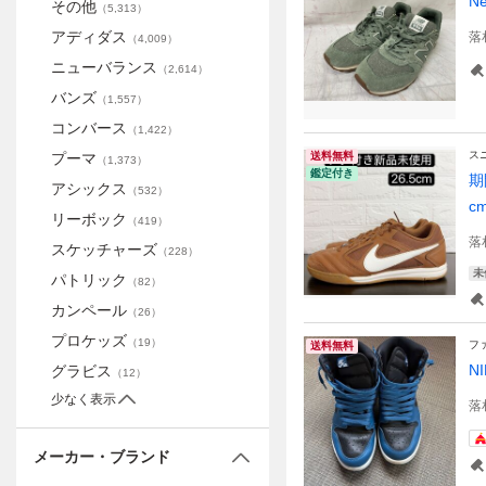
N
その他
（
5,313
）
アディダス
落
（
4,009
）
ニューバランス
（
2,614
）
バンズ
（
1,557
）
コンバース
（
1,422
）
ス
プーマ
送料無料
（
1,373
）
鑑定付き
期
アシックス
（
532
）
c
リーボック
（
419
）
落
スケッチャーズ
（
228
）
未
パトリック
（
82
）
カンペール
（
26
）
プロケッズ
（
19
）
フ
送料無料
N
グラビス
（
12
）
少なく表示
落
メーカー・ブランド