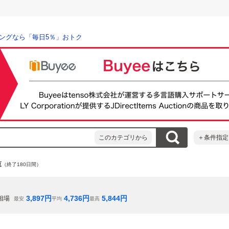
ングなら「毎日5％」おトク
このカテゴリから
＋条件指定
覧
（終了180日間）
3,897
円
4,736
円
5,844
円
相場
最安
平均
最高