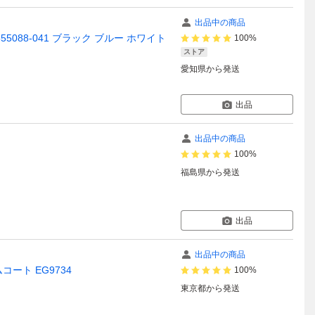
出品中の商品
cm 555088-041 ブラック ブルー ホワイト
100%
ストア
愛知県
から発送
出品
出品中の商品
100%
福島県
から発送
出品
出品中の商品
ムコート EG9734
100%
東京都
から発送