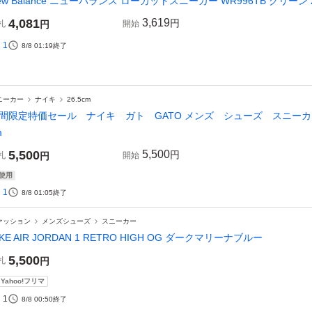
ew Balance ニューバランス ローカットスニーカー WR996TB グリーン 26.
4,081
3,619
円
札
円
開始
1
8/8 01:19
終了
ニーカー
ナイキ
26.5cm
間限定特価セール ナイキ ガト GATO メンズ シューズ スニーカー 靴
m
5,500
5,500
円
札
円
開始
使用
1
8/8 01:05
終了
ァッション
メンズシューズ
スニーカー
IKE AIR JORDAN 1 RETRO HIGH OG ダークマリーナブルー
5,500
札
円
Yahoo!フリマ
1
8/8 00:50
終了