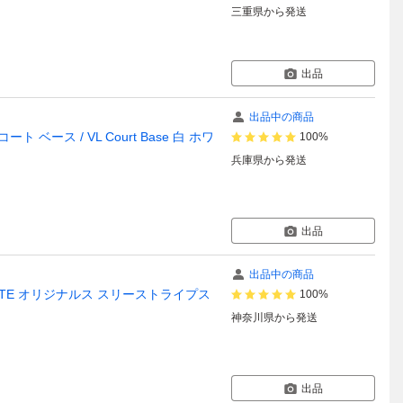
三重県
から発送
出品
出品中の商品
 ベース / VL Court Base 白 ホワ
100%
兵庫県
から発送
出品
出品中の商品
LETTE オリジナルス スリーストライプス
100%
神奈川県
から発送
出品