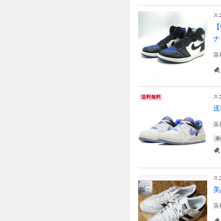
ス
【
ナ
落
ス
送料無料
送
落
未
ス
美
落