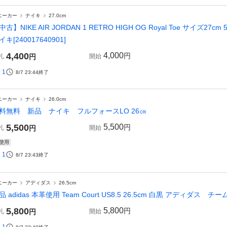
ニーカー
ナイキ
27.0cm
中古】NIKE AIR JORDAN 1 RETRO HIGH OG Royal Toe サイズ27
イキ[240017640901]
4,400
4,000
円
札
円
開始
1
8/7 23:44
終了
ニーカー
ナイキ
26.0cm
料無料 新品 ナイキ フルフォースLO 26㎝
5,500
5,500
円
札
円
開始
使用
1
8/7 23:43
終了
ニーカー
アディダス
26.5cm
品 adidas 本革使用 Team Court US8.5 26.5cm 白黒 アディダス チー
5,800
5,800
円
札
円
開始