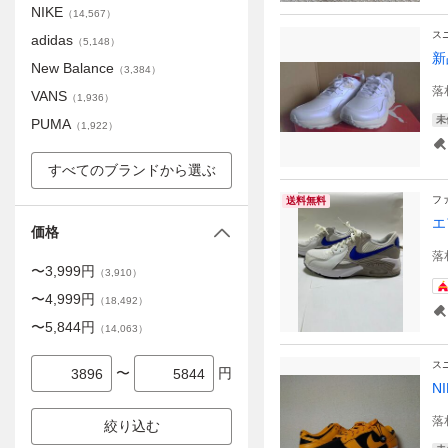
NIKE
（
14,567
）
ス
adidas
（
5,148
）
新
New Balance
（
3,384
）
落
VANS
（
1,936
）
未
PUMA
（
1,922
）
すべてのブランドから選ぶ
フ
送料無料
エ
価格
落
〜
3,999
円
（
3,910
）
〜
4,999
円
（
18,492
）
〜
5,844
円
（
14,063
）
ス
〜
円
N
落
絞り込む