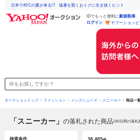
日本で45℃の夏が来る!? 猛暑を賢くおトクに生き抜くヒント
IDでもっと便利に
新規取得
ログイン
ヤフーショッピ
オークショントップ
ファッション
メンズシューズ
スニーカー
商品一
「スニーカー」
の落札された商品
180
日間の落札
検索条件
36,465
件