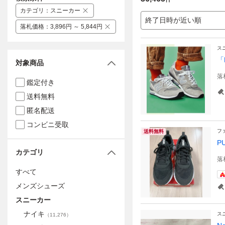
カテゴリ
：
スニーカー
終了日時が近い順
落札価格
：
3,896円 ～ 5,844円
ス
「
対象商品
落
鑑定付き
送料無料
匿名配送
コンビニ受取
フ
送料無料
P
カテゴリ
落
すべて
メンズシューズ
スニーカー
ナイキ
ス
（
11,276
）