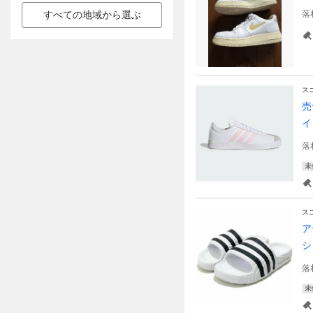
すべての地域から選ぶ
落
ス
売
イ
落
未
ス
ア
シ
落
未