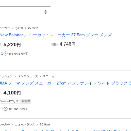
ニーカー
その他
27.5cm
New Balance」 ローカットスニーカー 27.5cm グレー メンズ
5,220
4,746
円
札
円
開始
1
8/8 04:57
終了
ァッション
メンズシューズ
スニーカー
UMA プーマ メンズ スニーカー 27cm インシナレイト ワイド ブラック 
4,100
札
円
未使用
Yahoo!フリマ
1
8/8 02:09
終了
ニーカー
ニューバランス
26.0cm