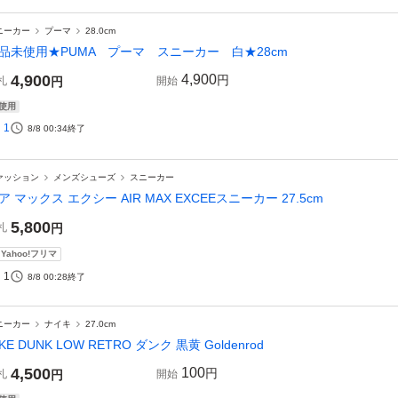
ニーカー
プーマ
28.0cm
品未使用★PUMA プーマ スニーカー 白★28cm
4,900
4,900
円
札
円
開始
使用
1
8/8 00:34
終了
ァッション
メンズシューズ
スニーカー
ア マックス エクシー AIR MAX EXCEEスニーカー 27.5cm
5,800
札
円
Yahoo!フリマ
1
8/8 00:28
終了
ニーカー
ナイキ
27.0cm
IKE DUNK LOW RETRO ダンク 黒黄 Goldenrod
4,500
100
円
札
円
開始