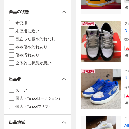
未
商品の状態
未使用
フ
送料無料
N
未使用に近い
目立った傷や汚れなし
落
やや傷や汚れあり
傷や汚れあり
全体的に状態が悪い
フ
送料無料
N
出品者
落
ストア
個人
（Yahoo!オークション）
個人
（Yahoo!フリマ）
ス
出品地域
A