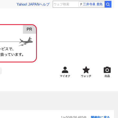
Yahoo! JAPAN
ヘルプ
三井寺眞 鹿島
マイオク
ウォッチ
出品
1
〜
50
件/
36,465
件
開催中に戻る