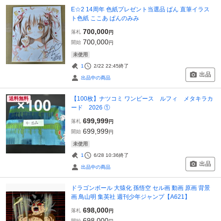
E☆2 14周年 色紙プレゼント当選品 ぱん 直筆イラス
ト色紙 ここあ ぱんのみみ
700,000
落札
円
700,000
開始
円
未使用
1
2/22 22:45
終了
出品
出品中の商品
【100枚】ナツコミ ワンピース ルフィ メタキラカ
送料無料
ード 2026 ①
699,999
落札
円
699,999
開始
円
未使用
1
6/28 10:36
終了
出品
出品中の商品
ドラゴンボール 大猿化 孫悟空 セル画 動画 原画 背景
画 鳥山明 集英社 週刊少年ジャンプ【A621】
698,000
落札
円
698,000
開始