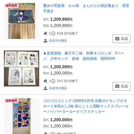
魔女の宅急便 セル画 まんだらけ保証書あり 背景
送料無料
手描き
1,209,800
落札
円
1,209,800
開始
円
1
2/19 22:01
終了
出品
出品中の商品
★直筆原稿 藤子不二雄 刑事ネコロンボ 5ペー
ジ 少年キング 原画 漫画原稿 昭和50年
1,200,000
落札
円
1,200,000
開始
円
1
7/17 22:15
終了
出品
出品中の商品
コロコロコミック 1998年3月号 旧裏ポケモンプロモ
送料無料
カード未剥がし2枚 袋とじミニ四駆マックスブレーカ
ー ハイパーヨーヨークリアステッカー
1,200,000
落札
円
1,200,000
開始
円
1
5/6 19:03
終了