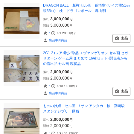
DRAGON BALL 版権 セル画 孫悟空 (サイズ横51㎝
縦35㎝) 検 ドラゴンボール 鳥山明
3,000,000
落札
円
3,000,000
開始
円
1
6/1 23:01
終了
出品
出品中の商品
2G1-2 (レア 希少 珍品 エヴァンゲリオン セル画 セガ
サターン ゲーム用 まとめて 16枚セット) 関係者から
の流出品 セル画 現状品
2,000,000
落札
円
2,000,000
開始
円
1
6/18 18:10
終了
出品
出品中の商品
もののけ姫 セル画 / サン アシタカ 検 宮崎駿
スタジオジブリ 原画
2,000,000
落札
円
2,000,000
開始
円
1
5/31 22:47
終了