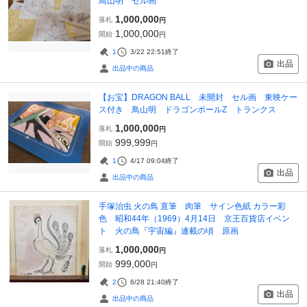
鳥山明 セル画
1,000,000
落札
円
1,000,000
開始
円
1
3/22 22:51
終了
出品
出品中の商品
【お宝】DRAGON BALL 未開封 セル画 東映ケー
ス付き 鳥山明 ドラゴンボールZ トランクス
1,000,000
落札
円
999,999
開始
円
1
4/17 09:04
終了
出品
出品中の商品
手塚治虫 火の鳥 直筆 肉筆 サイン色紙 カラー彩
色 昭和44年（1969）4月14日 京王百貨店イベン
ト 火の鳥『宇宙編』連載の頃 原画
1,000,000
落札
円
999,000
開始
円
2
6/28 21:40
終了
出品
出品中の商品