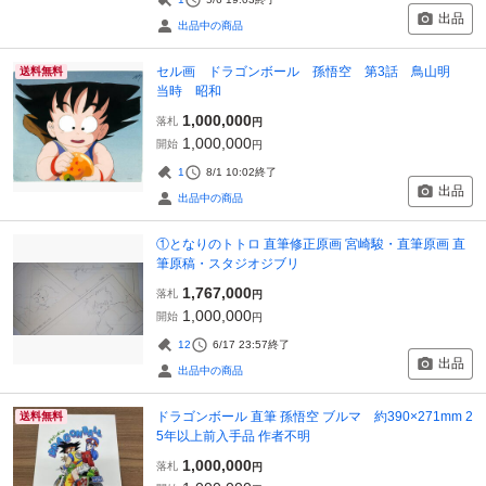
出品
出品中の商品
セル画 ドラゴンボール 孫悟空 第3話 鳥山明
送料無料
当時 昭和
1,000,000
落札
円
1,000,000
開始
円
1
8/1 10:02
終了
出品
出品中の商品
①となりのトトロ 直筆修正原画 宮崎駿・直筆原画 直
筆原稿・スタジオジブリ
1,767,000
落札
円
1,000,000
開始
円
12
6/17 23:57
終了
出品
出品中の商品
ドラゴンボール 直筆 孫悟空 ブルマ 約390×271mm 2
送料無料
5年以上前入手品 作者不明
1,000,000
落札
円