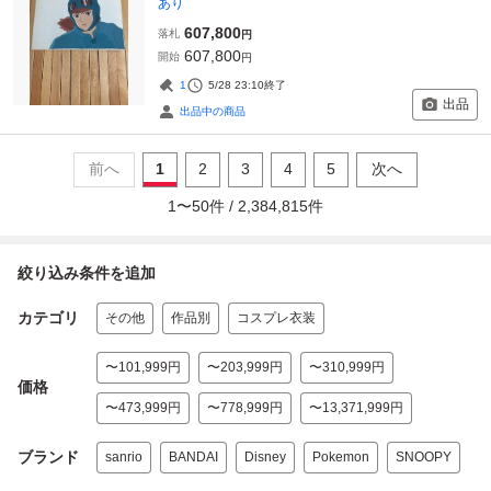
あり
607,800
落札
円
607,800
開始
円
1
5/28 23:10
終了
出品
出品中の商品
前へ
1
2
3
4
5
次へ
1
〜
50
件 /
2,384,815
件
絞り込み条件を追加
カテゴリ
その他
作品別
コスプレ衣装
〜101,999円
〜203,999円
〜310,999円
価格
〜473,999円
〜778,999円
〜13,371,999円
ブランド
sanrio
BANDAI
Disney
Pokemon
SNOOPY