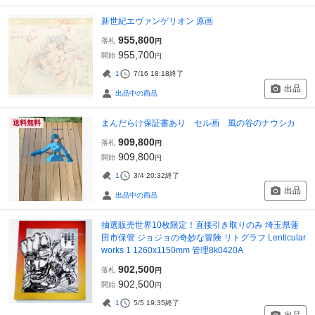
新世紀エヴァンゲリオン 原画
955,800
落札
円
955,700
開始
円
1
7/16 18:18
終了
出品
出品中の商品
まんだらけ保証書あり セル画 風の谷のナウシカ
送料無料
909,800
落札
円
909,800
開始
円
1
3/4 20:32
終了
出品
出品中の商品
抽選販売世界10枚限定！直接引き取りのみ 埼玉県蓮
田市保管 ジョジョの奇妙な冒険 リトグラフ Lenticular
works 1 1260x1150mm 管理8k0420A
902,500
落札
円
902,500
開始
円
1
5/5 19:35
終了