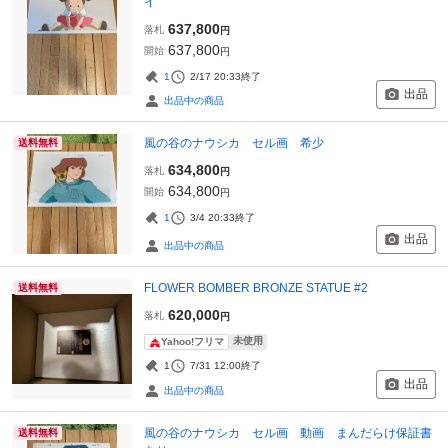
イ
637,800
落札
円
637,800
開始
円
1
2/17 20:33
終了
出品
出品中の商品
風の谷のナウシカ セル画 希少
送料無料
634,800
落札
円
634,800
開始
円
1
3/4 20:33
終了
出品
出品中の商品
FLOWER BOMBER BRONZE STATUE #2
送料無料
620,000
落札
円
未使用
Yahoo!フリマ
1
7/31 12:00
終了
出品
出品中の商品
風の谷のナウシカ セル画 動画 まんだらけ保証書
送料無料