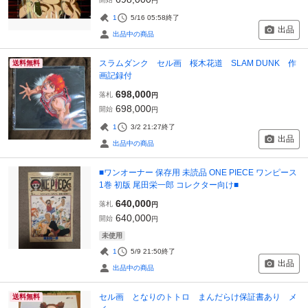
円
1
5/16 05:58
終了
出品
出品中の商品
スラムダンク セル画 桜木花道 SLAM DUNK 作
送料無料
画記録付
698,000
落札
円
698,000
開始
円
1
3/2 21:27
終了
出品
出品中の商品
■ワンオーナー 保存用 未読品 ONE PIECE ワンピース
1巻 初版 尾田栄一郎 コレクター向け■
640,000
落札
円
640,000
開始
円
未使用
1
5/9 21:50
終了
出品
出品中の商品
セル画 となりのトトロ まんだらけ保証書あり メ
送料無料