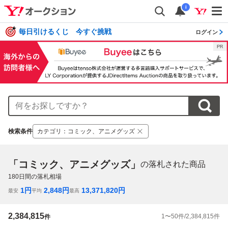
i
毎日引けるくじ 今すぐ挑戦
ログイン
検索条件
カテゴリ
：
コミック、アニメグッズ
「コミック、アニメグッズ」
の落札された商品
180
日間の落札相場
1
円
2,848
円
13,371,820
円
最安
平均
最高
2,384,815
1
〜
50
件/
2,384,815
件
件