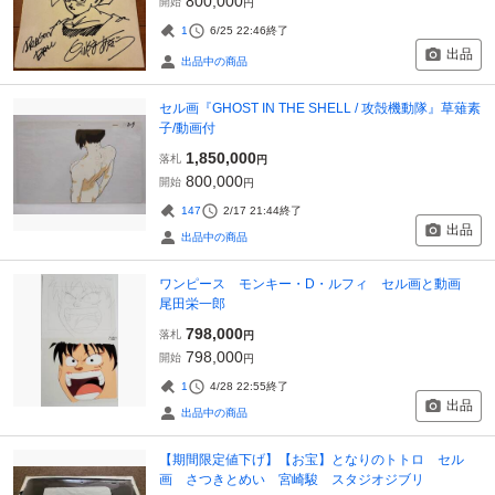
800,000
開始
円
1
6/25 22:46
終了
出品
出品中の商品
セル画『GHOST IN THE SHELL / 攻殻機動隊』草薙素
子/動画付
1,850,000
落札
円
800,000
開始
円
147
2/17 21:44
終了
出品
出品中の商品
ワンピース モンキー・D・ルフィ セル画と動画
尾田栄一郎
798,000
落札
円
798,000
開始
円
1
4/28 22:55
終了
出品
出品中の商品
【期間限定値下げ】【お宝】となりのトトロ セル
画 さつきとめい 宮崎駿 スタジオジブリ