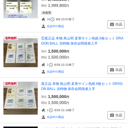
1,999,800
開始
円
未使用
39
8/8 23:57
終了
出品
出品中の商品
②真正品 本物 鳥山明 直筆サイン色紙 6枚セット DRA
送料無料
GON BALL 当時物 保存会関係者入手
1,500,000
落札
円
1,500,000
開始
円
1
6/28 22:21
終了
出品
出品中の商品
真正品 本物 鳥山明 直筆サイン色紙 6枚セット DRAG
送料無料
ON BALL 当時物 保存会関係者入手
1,500,000
落札
円
1,500,000
開始
円
1
6/28 21:19
終了
出品
出品中の商品