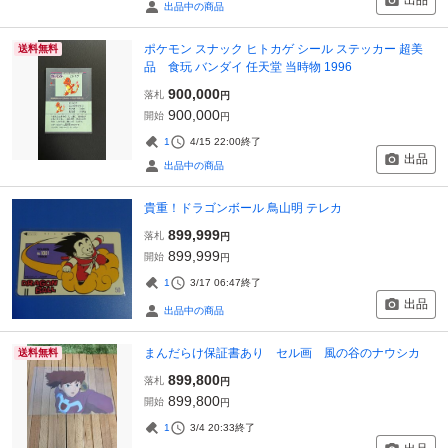
出品
出品中の商品
ポケモン スナック ヒトカゲ シール ステッカー 超美
送料無料
品 食玩 バンダイ 任天堂 当時物 1996
900,000
落札
円
900,000
開始
円
1
4/15 22:00
終了
出品
出品中の商品
貴重！ドラゴンボール 鳥山明 テレカ
899,999
落札
円
899,999
開始
円
1
3/17 06:47
終了
出品
出品中の商品
まんだらけ保証書あり セル画 風の谷のナウシカ
送料無料
899,800
落札
円
899,800
開始
円
1
3/4 20:33
終了