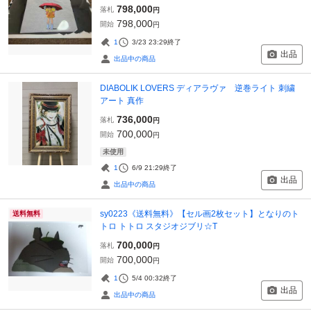
798,000
落札
円
798,000
開始
円
1
3/23 23:29
終了
出品
出品中の商品
DIABOLIK LOVERS ディアラヴァ 逆巻ライト 刺繍
アート 真作
736,000
落札
円
700,000
開始
円
未使用
1
6/9 21:29
終了
出品
出品中の商品
sy0223《送料無料》【セル画2枚セット】となりのト
送料無料
トロ トトロ スタジオジブリ☆T
700,000
落札
円
700,000
開始
円
1
5/4 00:32
終了
出品
出品中の商品