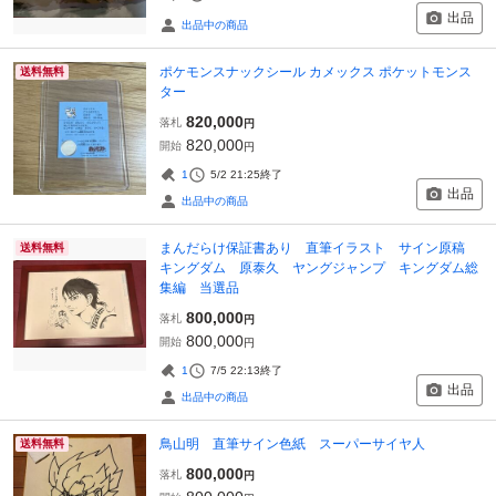
出品
出品中の商品
ポケモンスナックシール カメックス ポケットモンス
送料無料
ター
820,000
落札
円
820,000
開始
円
1
5/2 21:25
終了
出品
出品中の商品
まんだらけ保証書あり 直筆イラスト サイン原稿
送料無料
キングダム 原泰久 ヤングジャンプ キングダム総
集編 当選品
800,000
落札
円
800,000
開始
円
1
7/5 22:13
終了
出品
出品中の商品
鳥山明 直筆サイン色紙 スーパーサイヤ人
送料無料
800,000
落札
円