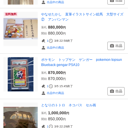
出品
出品中の商品
やなせたかし 直筆イラストサイン絵馬 大型サイズ
送料無料
② アンパンマン
880,000
落札
円
880,000
開始
円
1
3/8 22:58
終了
出品
出品中の商品
ポケモン トップサン ゲンガー pokemon topsun
Blueback gengar PSA10
870,000
落札
円
870,000
開始
円
1
3/5 15:45
終了
出品
出品中の商品
となりのトトロ ネコバス セル画
1,000,000
落札
円
850,000
開始
円
1
3/9 22:29
終了