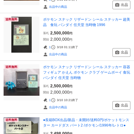
出品
出品中の商品
ポケモン スナック リザードン シール ステッカー 超美
送料無料
品 食玩 バンダイ 任天堂 当時物 1996
2,500,000
落札
円
2,000,000
開始
円
1
3/18 01:11
終了
出品
出品中の商品
ポケモン スナック リザードン シール ステッカー 容器
送料無料
フィギュア かえん ポケモン クラブ ゲームボーイ 食玩
バンダイ 任天堂 当時物
2,500,000
落札
円
2,000,000
開始
円
1
3/10 10:21
終了
出品
出品中の商品
●長箱BOX出品/新品・未開封/送料0円/ポケットモンス
送料無料
ター カードダス パート2 /ポケモン/1996年/レトロ●
2,498,000
落札
円