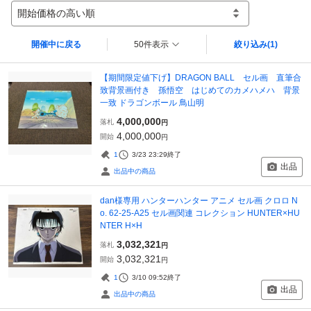
開始価格の高い順
開催中に戻る
50件表示
絞り込み
(1)
【期間限定値下げ】DRAGON BALL セル画 直筆合
致背景画付き 孫悟空 はじめてのカメハメハ 背景
一致 ドラゴンボール 鳥山明
4,000,000
落札
円
4,000,000
開始
円
1
3/23 23:29
終了
出品
出品中の商品
dan様専用 ハンターハンター アニメ セル画 クロロ N
o. 62-25-A25 セル画関連 コレクション HUNTER×HU
NTER H×H
3,032,321
落札
円
3,032,321
開始
円
1
3/10 09:52
終了
出品
出品中の商品