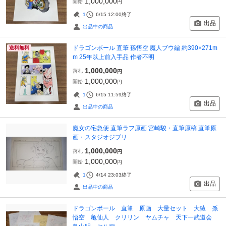
1,000,000
開始
円
1
6/15 12:00
終了
出品
出品中の商品
ドラゴンボール 直筆 孫悟空 魔人ブウ編 約390×271m
送料無料
m 25年以上前入手品 作者不明
1,000,000
落札
円
1,000,000
開始
円
1
6/15 11:59
終了
出品
出品中の商品
魔女の宅急便 直筆ラフ原画 宮崎駿・直筆原稿 直筆原
画・スタジオジブリ
1,000,000
落札
円
1,000,000
開始
円
1
4/14 23:03
終了
出品
出品中の商品
ドラゴンボール 直筆 原画 大量セット 大猿 孫
悟空 亀仙人 クリリン ヤムチャ 天下一武道会