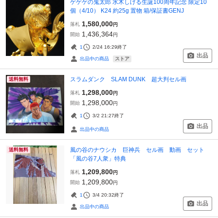
ゲゲゲの鬼太郎 水木しげる生誕100周年記念 限定10
個（4/10） K24 約25g 置物 箱/保証書GENJ
1,580,000
落札
円
1,436,364
開始
円
1
2/24 16:29
終了
出品
ストア
出品中の商品
スラムダンク SLAM DUNK 超大判セル画
送料無料
1,298,000
落札
円
1,298,000
開始
円
1
3/2 21:27
終了
出品
出品中の商品
風の谷のナウシカ 巨神兵 セル画 動画 セット
送料無料
「風の谷7人衆」特典
1,209,800
落札
円
1,209,800
開始
円
1
3/4 20:32
終了
出品
出品中の商品