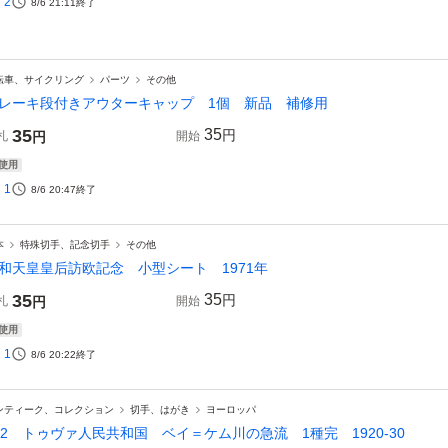
2
8/6 21:11
終了
転車、サイクリング
パーツ
その他
レーキ段付きアウターキャップ 1個 新品 補修用
35
35
円
札
円
開始
使用
1
8/6 20:47
終了
本
特殊切手、記念切手
その他
和天皇皇后訪欧記念 小型シート 1971年
35
35
円
札
円
開始
使用
1
8/6 20:22
終了
ンティーク、コレクション
切手、はがき
ヨーロッパ
62 トゥヴァ人民共和国 ベイ＝ケム川の急流 1種完 1920-30