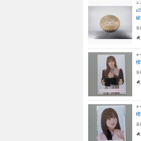
エ
ε
破
落
オ
櫻
落
オ
櫻
落