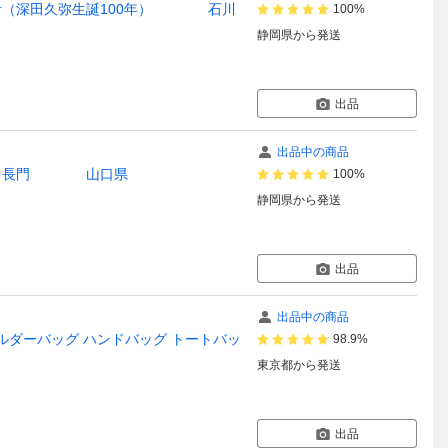
（深田久弥生誕100年） 石川
100%
静岡県
から発送
出品
出品中の商品
さと長門 山口県
100%
静岡県
から発送
出品
出品中の商品
ショルダーバッグ ハンドバッグ トートバッ
98.9%
東京都
から発送
出品