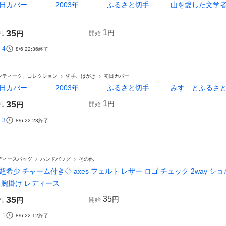
初日カバー 2003年 ふるさと切手 山を愛した文学者
35
1
円
札
円
開始
4
8/6 22:36
終了
ンティーク、コレクション
切手、はがき
初日カバー
初日カバー 2003年 ふるさと切手 みすゞとふる
35
1
円
札
円
開始
3
8/6 22:23
終了
ディースバッグ
ハンドバッグ
その他
超希少 チャーム付き◇ axes フェルト レザー ロゴ チェック 2way 
 腕掛け レディース
35
35
円
札
円
開始
1
8/6 22:12
終了