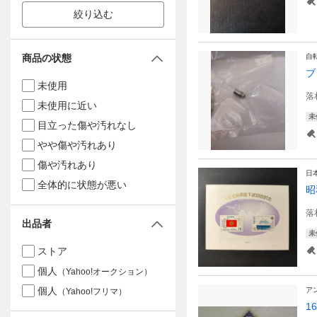
絞り込む
商品の状態
自
ブ
未使用
落
未使用に近い
未
目立った傷や汚れなし
やや傷や汚れあり
傷や汚れあり
日
全体的に状態が悪い
昭
落
出品者
未
ストア
個人
（Yahoo!オークション）
個人
ア
（Yahoo!フリマ）
1