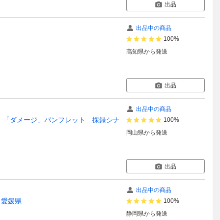
出品
出品中の商品
100%
高知県
から発送
出品
出品中の商品
 「ダメージ」パンフレット 採録シナ
100%
岡山県
から発送
出品
出品中の商品
愛媛県
100%
静岡県
から発送