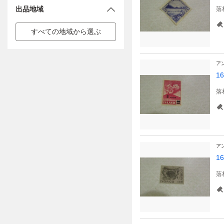
出品地域
落
すべての地域から選ぶ
ア
1
落
ア
1
落