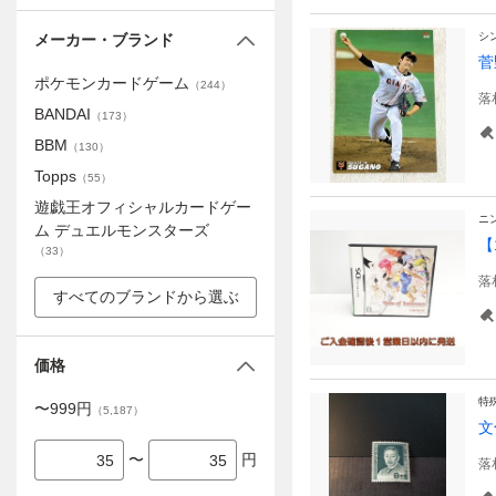
シ
メーカー・ブランド
菅
ポケモンカードゲーム
（
244
）
落
BANDAI
（
173
）
BBM
（
130
）
Topps
（
55
）
遊戯王オフィシャルカードゲー
ニ
ム デュエルモンスターズ
【
（
33
）
落
すべてのブランドから選ぶ
価格
特
〜
999
円
（
5,187
）
文
〜
円
落