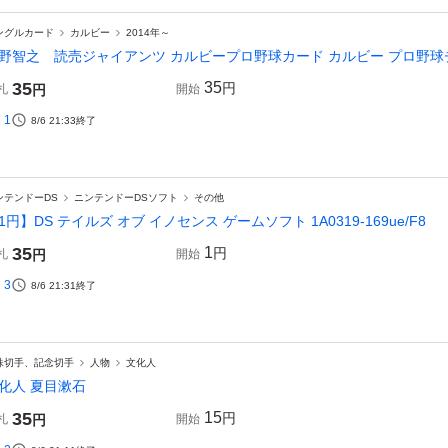
ングルカード
カルビー
2014年～
野智之 読売ジャイアンツ カルビープロ野球カード カルビー プロ野球チ
35
35
円
札
円
開始
1
8/6 21:33
終了
ンテンドーDS
ニンテンドーDSソフト
その他
1円】DS テイルズ オブ イノセンス ゲームソフト 1A0319-169ue/F8
35
1
円
札
円
開始
3
8/6 21:31
終了
殊切手、記念切手
人物
文化人
化人 夏目漱石
35
15
円
札
円
開始