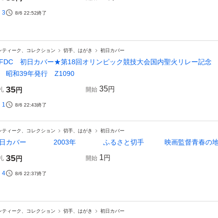
3
8/6 22:52
終了
ンティーク、コレクション
切手、はがき
初日カバー
FDC 初日カバー★第18回オリンピック競技大会国内聖火リレー記念
 昭和39年発行 Z1090
35
35
円
札
円
開始
1
8/6 22:43
終了
ンティーク、コレクション
切手、はがき
初日カバー
初日カバー 2003年 ふるさと切手 映画監督青春
35
1
円
札
円
開始
4
8/6 22:37
終了
ンティーク、コレクション
切手、はがき
初日カバー