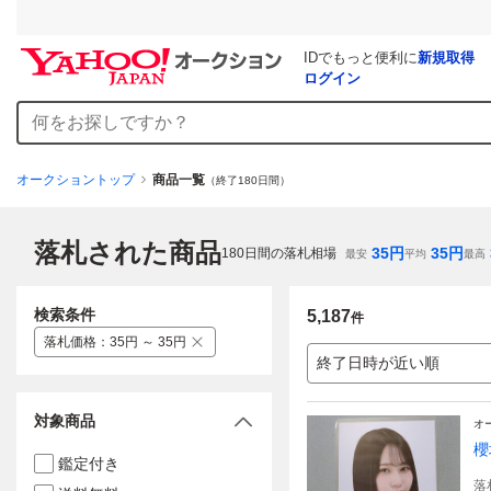
IDでもっと便利に
新規取得
ログイン
オークショントップ
商品一覧
（終了180日間）
落札された商品
35
円
35
円
180
日間の落札相場
最安
平均
最高
検索条件
5,187
件
落札価格
：
35円 ～ 35円
終了日時が近い順
対象商品
オ
櫻
鑑定付き
落