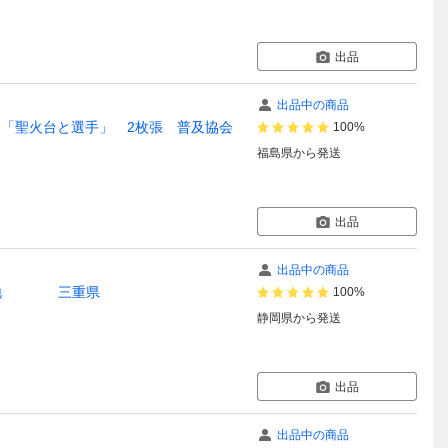
出品
出品中の商品
 「聖火台と選手」 2枚張 普及協会
100%
福島県
から発送
出品
出品中の商品
の地 三重県
100%
静岡県
から発送
出品
出品中の商品