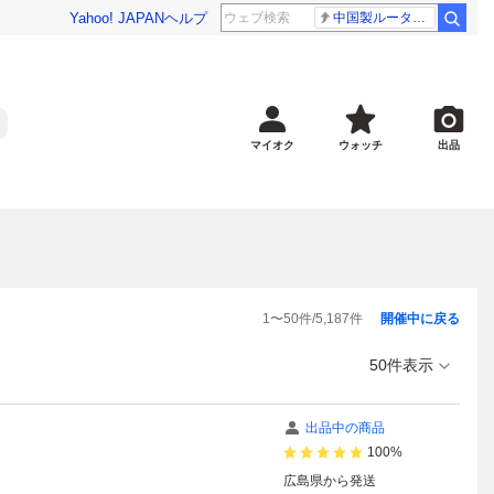
Yahoo! JAPAN
ヘルプ
中国製ルーター20機種
マイオク
ウォッチ
出品
1
〜
50
件/
5,187
件
開催中に戻る
50件表示
出品中の商品
100%
広島県
から発送