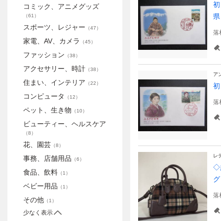
コミック、アニメグッズ
県
（
61
）
スポーツ、レジャー
（
47
）
落
家電、AV、カメラ
（
45
）
ファッション
（
38
）
アクセサリー、時計
（
38
）
ア
住まい、インテリア
（
22
）
コンピュータ
（
12
）
落
ペット、生き物
（
10
）
ビューティー、ヘルスケア
（
8
）
花、園芸
（
8
）
レ
事務、店舗用品
（
6
）
◇
食品、飲料
（
1
）
グ
ベビー用品
（
1
）
落
その他
（
1
）
少なく表示