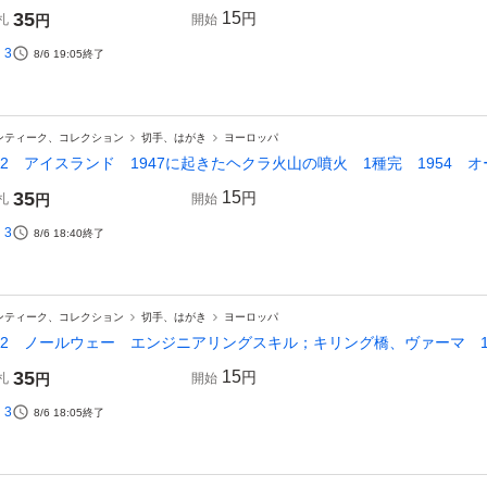
35
15
円
札
円
開始
3
8/6 19:05
終了
ンティーク、コレクション
切手、はがき
ヨーロッパ
62 アイスランド 1947に起きたヘクラ火山の噴火 1種完 1954 
35
15
円
札
円
開始
3
8/6 18:40
終了
ンティーク、コレクション
切手、はがき
ヨーロッパ
62 ノールウェー エンジニアリングスキル；キリング橋、ヴァーマ 1種完 
35
15
円
札
円
開始
3
8/6 18:05
終了