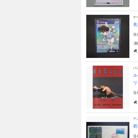
ゲ
名
落
未
パ
ル
リ
落
ア
落