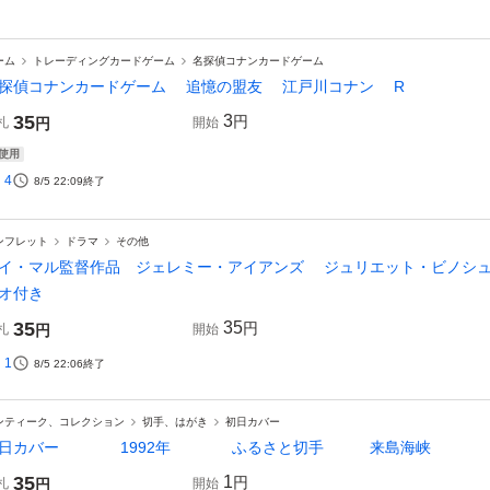
ーム
トレーディングカードゲーム
名探偵コナンカードゲーム
探偵コナンカードゲーム 追憶の盟友 江戸川コナン R
35
3
円
札
円
開始
使用
4
8/5 22:09
終了
ンフレット
ドラマ
その他
イ・マル監督作品 ジェレミー・アイアンズ ジュリエット・ビノシュ
オ付き
35
35
円
札
円
開始
1
8/5 22:06
終了
ンティーク、コレクション
切手、はがき
初日カバー
初日カバー 1992年 ふるさと切手 来島海峡 
35
1
円
札
円
開始