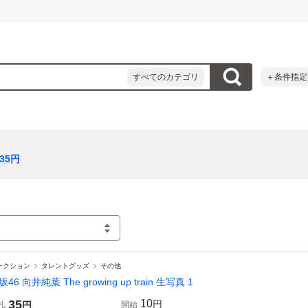
すべてのカテゴリ
＋条件指定
35
円
ークション
タレントグッズ
その他
坂46 向井純葉 The growing up train 生写真 1
35
10
円
札
円
開始