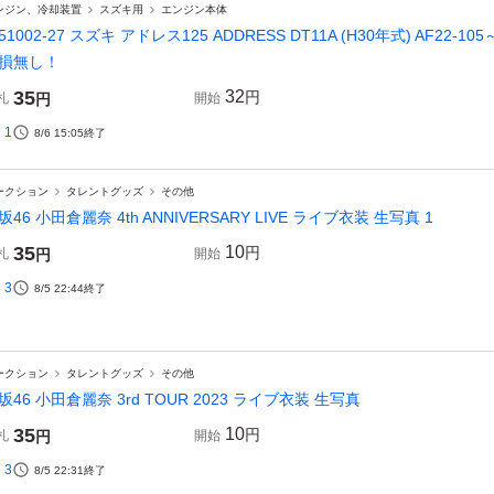
ンジン、冷却装置
スズキ用
エンジン本体
251002-27 スズキ アドレス125 ADDRESS DT11A (H30年式) AF2
損無し！
35
32
円
札
円
開始
1
8/6 15:05
終了
ークション
タレントグッズ
その他
坂46 小田倉麗奈 4th ANNIVERSARY LIVE ライブ衣装 生写真 1
35
10
円
札
円
開始
3
8/5 22:44
終了
ークション
タレントグッズ
その他
坂46 小田倉麗奈 3rd TOUR 2023 ライブ衣装 生写真
35
10
円
札
円
開始
3
8/5 22:31
終了