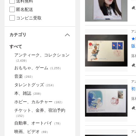
送料無料
匿名配送
コンビニ受取
ア
カテゴリ
★
版
すべて
アンティーク、コレクション
落
（
2,439
）
おもちゃ、ゲーム
（
1,255
）
音楽
（
292
）
ア
タレントグッズ
（
214
）
本、雑誌
（
208
）
落
ホビー、カルチャー
（
182
）
チケット、金券、宿泊予約
（
152
）
自動車、オートバイ
（
78
）
映画、ビデオ
ア
（
69
）