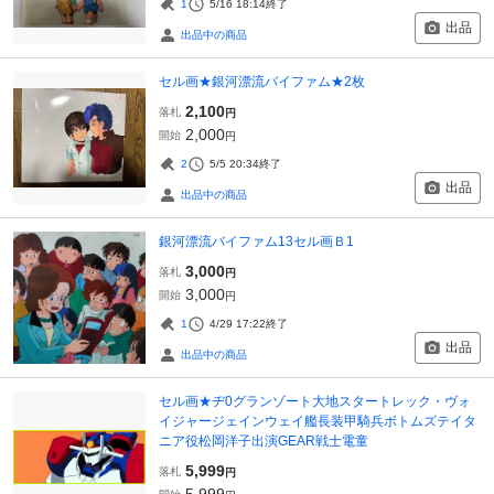
1
5/16 18:14
終了
出品
出品中の商品
セル画★銀河漂流バイファム★2枚
2,100
落札
円
2,000
開始
円
2
5/5 20:34
終了
出品
出品中の商品
銀河漂流バイファム13セル画Ｂ1
3,000
落札
円
3,000
開始
円
1
4/29 17:22
終了
出品
出品中の商品
セル画★ヂ0グランゾート大地スタートレック・ヴォ
イジャージェインウェイ艦長装甲騎兵ボトムズテイタ
ニア役松岡洋子出演GEAR戦士電童
5,999
落札
円
5,999