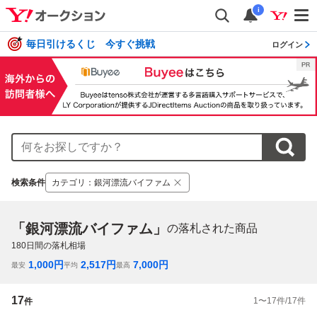
i
毎日引けるくじ 今すぐ挑戦
ログイン
検索条件
カテゴリ
：
銀河漂流バイファム
「銀河漂流バイファム」
の落札された商品
180
日間の落札相場
1,000
円
2,517
円
7,000
円
最安
平均
最高
17
1
〜
17
件/
17
件
件