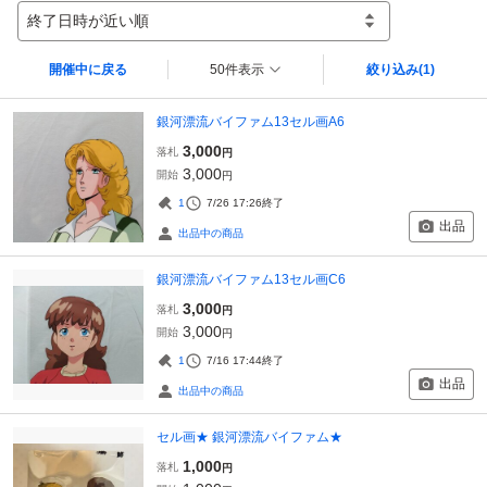
終了日時が近い順
開催中に戻る
50件表示
絞り込み
(1)
銀河漂流バイファム13セル画A6
3,000
落札
円
3,000
開始
円
1
7/26 17:26
終了
出品
出品中の商品
銀河漂流バイファム13セル画C6
3,000
落札
円
3,000
開始
円
1
7/16 17:44
終了
出品
出品中の商品
セル画★ 銀河漂流バイファム★
1,000
落札
円