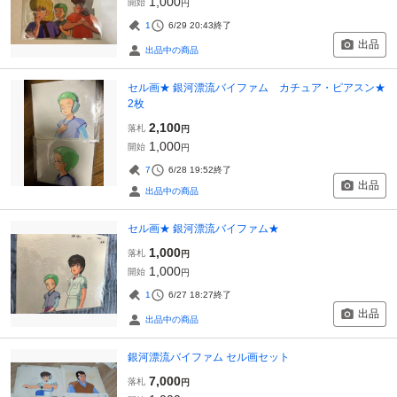
1,000
開始
円
1
6/29 20:43
終了
出品
出品中の商品
セル画★ 銀河漂流バイファム カチュア・ピアスン★
2枚
2,100
落札
円
1,000
開始
円
7
6/28 19:52
終了
出品
出品中の商品
セル画★ 銀河漂流バイファム★
1,000
落札
円
1,000
開始
円
1
6/27 18:27
終了
出品
出品中の商品
銀河漂流バイファム セル画セット
7,000
落札
円