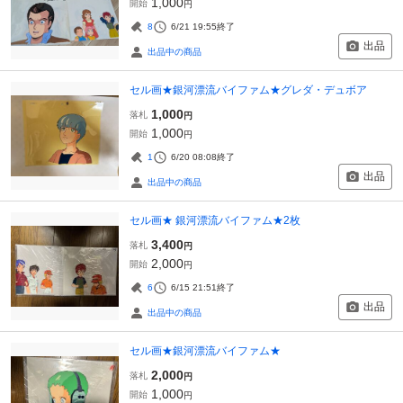
1,000
開始
円
8
6/21 19:55
終了
出品
出品中の商品
セル画★銀河漂流バイファム★グレダ・デュボア
1,000
落札
円
1,000
開始
円
1
6/20 08:08
終了
出品
出品中の商品
セル画★ 銀河漂流バイファム★2枚
3,400
落札
円
2,000
開始
円
6
6/15 21:51
終了
出品
出品中の商品
セル画★銀河漂流バイファム★
2,000
落札
円
1,000
開始
円