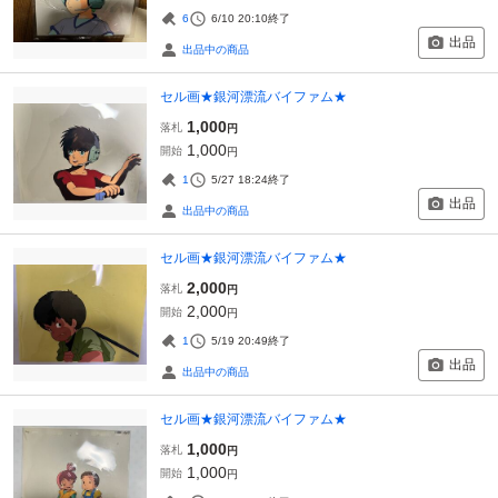
6
6/10 20:10
終了
出品
出品中の商品
セル画★銀河漂流バイファム★
1,000
落札
円
1,000
開始
円
1
5/27 18:24
終了
出品
出品中の商品
セル画★銀河漂流バイファム★
2,000
落札
円
2,000
開始
円
1
5/19 20:49
終了
出品
出品中の商品
セル画★銀河漂流バイファム★
1,000
落札
円
1,000
開始
円