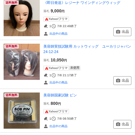
《即日発送》レジーナ ワインディングウィッグ
送料無料
9,000
落札
円
Yahoo!フリマ
1
7/8 22:49
終了
出品
出品中の商品
美容師実技試験用 カットウィッグ ユーカリジャパン
送料無料
24-12-24
10,050
落札
円
未使用
Yahoo!フリマ
1
7/8 21:17
終了
出品
出品中の商品
美容師国家試験 ピン
送料無料
800
落札
円
Yahoo!フリマ
1
7/8 08:50
終了
出品
出品中の商品