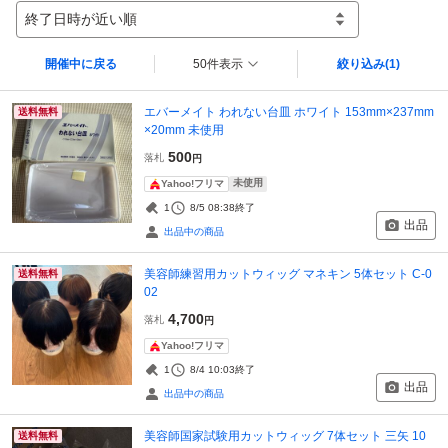
終了日時が近い順
開催中に戻る
50件表示
絞り込み
(1)
エバーメイト われない台皿 ホワイト 153mm×237mm
送料無料
×20mm 未使用
500
落札
円
未使用
Yahoo!フリマ
1
8/5 08:38
終了
出品
出品中の商品
美容師練習用カットウィッグ マネキン 5体セット C-0
送料無料
02
4,700
落札
円
Yahoo!フリマ
1
8/4 10:03
終了
出品
出品中の商品
美容師国家試験用カットウィッグ 7体セット 三矢 10
送料無料