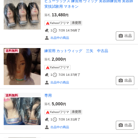
ビューラックス 練習用 ウィッグ 美容師練習用 美容師
実技試験用 マネキン
13,480
落札
円
未使用
Yahoo!フリマ
1
7/26 14:56
終了
出品
出品中の商品
練習用 カットウィッグ 三矢 中古品
送料無料
2,000
落札
円
Yahoo!フリマ
1
7/26 14:37
終了
出品
出品中の商品
専用
送料無料
5,000
落札
円
未使用
Yahoo!フリマ
1
7/26 14:31
終了
出品
出品中の商品