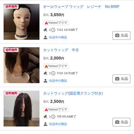
オールウェーブ ウィッグ レジーナ No.806P
送料無料
3,650
落札
円
Yahoo!フリマ
1
7/12 10:53
終了
出品
出品中の商品
カットウィッグ 中古
送料無料
2,000
落札
円
Yahoo!フリマ
1
7/10 14:51
終了
出品
出品中の商品
カットウィッグ(固定用クランプ付き)
送料無料
2,500
落札
円
Yahoo!フリマ
1
7/9 05:44
終了
出品
出品中の商品