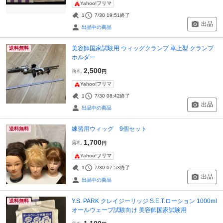
Yahoo!フリマ
1
7/30 19:51
終了
出品
出品中の商品
美容師国家試験用 ウィッグクランプ 卓上型 クランプ
送料無料
ホルダー
2,500
落札
円
Yahoo!フリマ
1
7/30 08:42
終了
出品
出品中の商品
練習用ウィッグ 9個セット
送料無料
1,700
落札
円
Yahoo!フリマ
1
7/30 07:53
終了
出品
出品中の商品
Y.S. PARK クレイジーリッジ S.E.T.ローション 1000ml
送料無料
オールウェーブ試験向け 美容師国家試験用