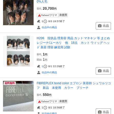
0%人毛
20,700
落札
円
未使用
Yahoo!フリマ
1
8/3 19:57
終了
出品
出品中の商品
H206 現状品 理美容 用品 カット マネキン 等 まとめ
レジーナ/ユーカリ 他 18点 カット ウィッグ ヘッ
ド 美容 理容 練習用 試験
1
落札
円
1
開始
円
1
8/1 22:29
終了
出品
出品中の商品
FIBREPLEX bond color エプロン 美容師 シュワルツコ
送料無料
フ 新品 未使用 カラー ブリーチ
550
落札
円
未使用
Yahoo!フリマ
1
8/1 18:56
終了
出品
出品中の商品