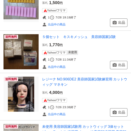
1,500
落札
円
Yahoo!フリマ
1
7/28 19:19
終了
出品
出品中の商品
５個セット キスキメッシュ 美容師国家試験
送料無料
1,770
落札
円
未使用
Yahoo!フリマ
1
7/28 11:34
終了
出品
出品中の商品
レジーナ NO.906DE2 美容師国家試験練習用 カットウ
送料無料
ィッグ マネキン
4,000
落札
円
Yahoo!フリマ
1
7/26 23:38
終了
出品
出品中の商品
未使用 美容師国家試験用 カットウィッグ 3体セット
送料無料