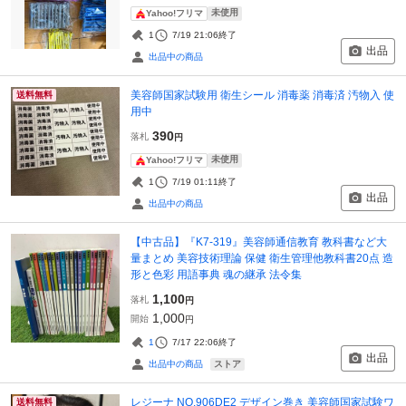
未使用
Yahoo!フリマ
1
7/19 21:06
終了
出品
出品中の商品
美容師国家試験用 衛生シール 消毒薬 消毒済 汚物入 使
送料無料
用中
390
落札
円
未使用
Yahoo!フリマ
1
7/19 01:11
終了
出品
出品中の商品
【中古品】『K7-319』美容師通信教育 教科書など大
量まとめ 美容技術理論 保健 衛生管理他教科書20点 造
形と色彩 用語事典 魂の継承 法令集
1,100
落札
円
1,000
開始
円
1
7/17 22:06
終了
出品
ストア
出品中の商品
レジーナ NO.906DE2 デザイン巻き 美容師国家試験ワ
送料無料