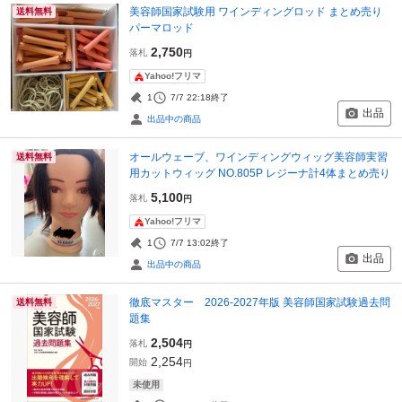
美容師国家試験用 ワインディングロッド まとめ売り
送料無料
パーマロッド
2,750
落札
円
Yahoo!フリマ
1
7/7 22:18
終了
出品
出品中の商品
オールウェーブ、ワインディングウィッグ美容師実習
送料無料
用カットウィッグ NO.805P レジーナ計4体まとめ売り
5,100
落札
円
Yahoo!フリマ
1
7/7 13:02
終了
出品
出品中の商品
徹底マスター 2026-2027年版 美容師国家試験過去問
送料無料
題集
2,504
落札
円
2,254
開始
円
未使用