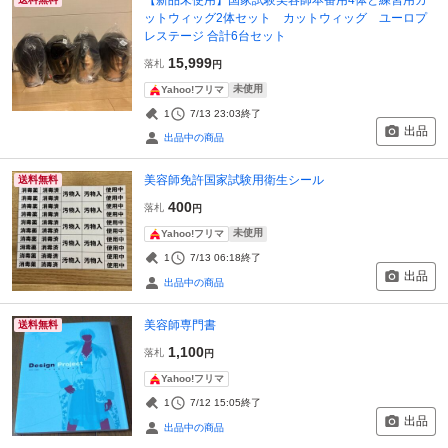
ットウィッグ2体セット カットウィッグ ユーロプ
レステージ 合計6台セット
15,999
落札
円
未使用
Yahoo!フリマ
1
7/13 23:03
終了
出品
出品中の商品
美容師免許国家試験用衛生シール
送料無料
400
落札
円
未使用
Yahoo!フリマ
1
7/13 06:18
終了
出品
出品中の商品
美容師専門書
送料無料
1,100
落札
円
Yahoo!フリマ
1
7/12 15:05
終了
出品
出品中の商品