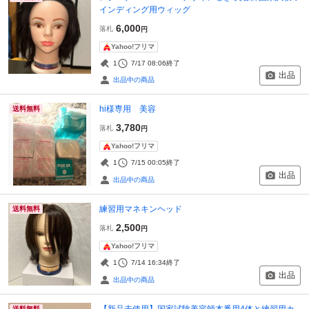
インディング用ウィッグ
6,000
落札
円
Yahoo!フリマ
1
7/17 08:06
終了
出品
出品中の商品
hi様専用 美容
送料無料
3,780
落札
円
Yahoo!フリマ
1
7/15 00:05
終了
出品
出品中の商品
練習用マネキンヘッド
送料無料
2,500
落札
円
Yahoo!フリマ
1
7/14 16:34
終了
出品
出品中の商品
【新品未使用】国家試験美容師本番用4体と練習用カ
送料無料