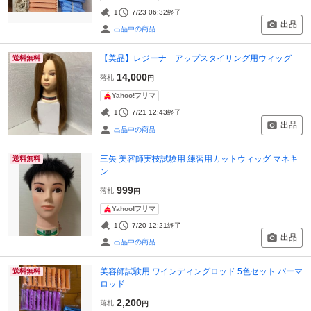
1
7/23 06:32
終了
出品
出品中の商品
【美品】レジーナ アップスタイリング用ウィッグ
送料無料
14,000
落札
円
Yahoo!フリマ
1
7/21 12:43
終了
出品
出品中の商品
三矢 美容師実技試験用 練習用カットウィッグ マネキ
送料無料
ン
999
落札
円
Yahoo!フリマ
1
7/20 12:21
終了
出品
出品中の商品
美容師試験用 ワインディングロッド 5色セット パーマ
送料無料
ロッド
2,200
落札
円