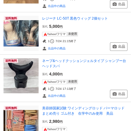
出品
出品中の商品
レジーナ LC-50T 黒色ウィッグ 2個セット
送料無料
5,000
落札
円
未使用
Yahoo!フリマ
1
7/24 21:15
終了
出品
出品中の商品
ネープ&ヘッドクッションジェルタイプ シャンプー台
送料無料
ヘッドスパ
4,000
落札
円
未使用
Yahoo!フリマ
1
7/24 17:13
終了
出品
出品中の商品
美容師国家試験 ワインディングロッド パーマロッド
送料無料
まとめ売り ゴム付き 在学中のみ使用 美品
2,980
落札
円
Yahoo!フリマ