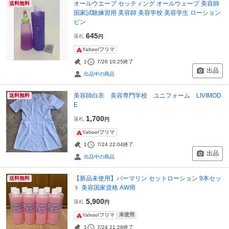
オールウエーブ セッティング オールウェーブ 美容師
送料無料
国家試験練習用 美容師 美容学校 美容学生 ローション
ピン
645
落札
円
Yahoo!フリマ
1
7/26 10:25
終了
出品
出品中の商品
美容師白衣 美容専門学校 ユニフォーム LIVIMOD
送料無料
E
1,700
落札
円
Yahoo!フリマ
1
7/24 22:04
終了
出品
出品中の商品
【新品未使用】パーマリン セットローション 9本セッ
送料無料
ト 美容国家資格 AW用
5,900
落札
円
未使用
Yahoo!フリマ
1
7/24 21:28
終了