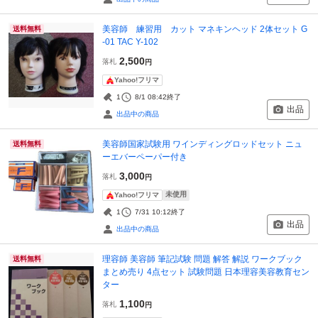
美容師 練習用 カット マネキンヘッド 2体セット G
送料無料
-01 TAC Y-102
2,500
落札
円
Yahoo!フリマ
1
8/1 08:42
終了
出品
出品中の商品
美容師国家試験用 ワインディングロッドセット ニュ
送料無料
ーエバーペーパー付き
3,000
落札
円
未使用
Yahoo!フリマ
1
7/31 10:12
終了
出品
出品中の商品
理容師 美容師 筆記試験 問題 解答 解説 ワークブック
送料無料
まとめ売り 4点セット 試験問題 日本理容美容教育セン
ター
1,100
落札
円