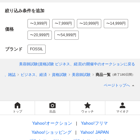
絞り込み条件を追加
〜3,999円
〜7,999円
〜10,999円
〜14,999円
価格
〜20,999円
〜54,999円
ブランド
FOSSIL
美容師試験(資格試験 ビジネス、経済)
の開催中のオークションに戻る
本、雑誌
ビジネス、経済
資格試験
美容師試験
商品一覧
（終了180日間）
ページトップへ
トップ
出品
ウォッチ
マイオク
Yahoo!オークション
Yahoo!フリマ
Yahoo!ショッピング
Yahoo! JAPAN