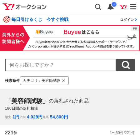
i
毎日引けるくじ 今すぐ挑戦
ログイン
検索条件
カテゴリ
：
美容師試験
「美容師試験」
の落札された商品
180
日間の落札相場
1
円
4,029
円
54,800
円
最安
平均
最高
221
1
〜
50
件/
221
件
件