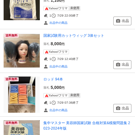
1,100
落札
円
未使用
Yahoo!フリマ
1
7/29 22:00
終了
出品
出品中の商品
国家試験用カットウィッグ 3体セット
送料無料
8,000
落札
円
Yahoo!フリマ
1
7/29 12:40
終了
出品
出品中の商品
ロッド 94本
送料無料
5,000
落札
円
未使用
Yahoo!フリマ
1
7/29 07:36
終了
出品
出品中の商品
集中マスター 美容師国家試験 合格対策&模擬問題集 2
送料無料
023-2024年版