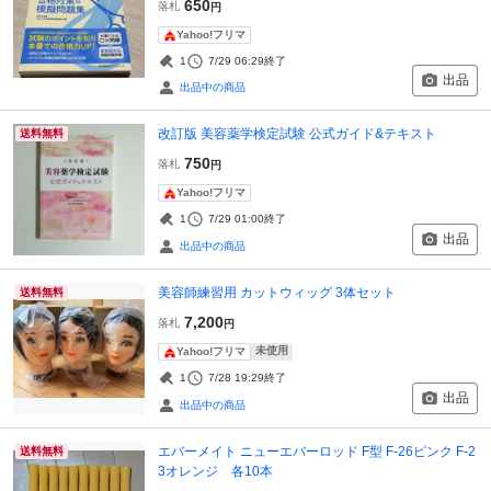
650
落札
円
Yahoo!フリマ
1
7/29 06:29
終了
出品
出品中の商品
改訂版 美容薬学検定試験 公式ガイド&テキスト
送料無料
750
落札
円
Yahoo!フリマ
1
7/29 01:00
終了
出品
出品中の商品
美容師練習用 カットウィッグ 3体セット
送料無料
7,200
落札
円
未使用
Yahoo!フリマ
1
7/28 19:29
終了
出品
出品中の商品
エバーメイト ニューエバーロッド F型 F-26ピンク F-2
送料無料
3オレンジ 各10本