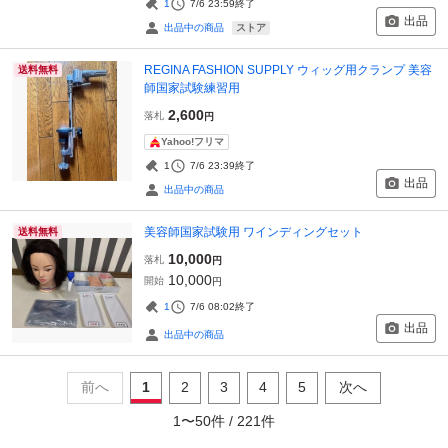
1
7/6 23:59
終了
出品
ストア
出品中の商品
REGINA FASHION SUPPLY ウィッグ用クランプ 美容
送料無料
師国家試験練習用
2,600
落札
円
Yahoo!フリマ
1
7/6 23:39
終了
出品
出品中の商品
美容師国家試験用 ワインディングセット
送料無料
10,000
落札
円
10,000
開始
円
1
7/6 08:02
終了
出品
出品中の商品
前へ
1
2
3
4
5
次へ
1
〜
50
件 /
221
件