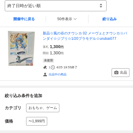
終了日時が近い順
開催中に戻る
50件表示
絞り込み
新品☆風の谷のナウシカ 02 メーヴェとナウシカ☆バ
ンダイ☆ジブリ☆1/20プラモデル☆urubai077
1,300
落札
円
1,300
開始
円
未使用
1
4/25 19:55
終了
出品
出品中の商品
絞り込み条件を追加
カテゴリ
おもちゃ、ゲーム
価格
〜1,999円