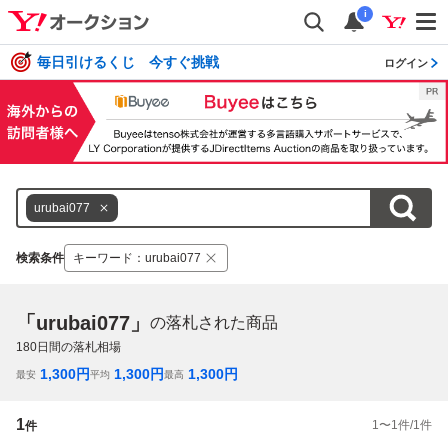
i
毎日引けるくじ 今すぐ挑戦
ログイン
urubai077
検索条件
キーワード
：
urubai077
「urubai077」
の落札された商品
180
日間の落札相場
1,300
円
1,300
円
1,300
円
最安
平均
最高
1
1
〜
1
件/
1
件
件