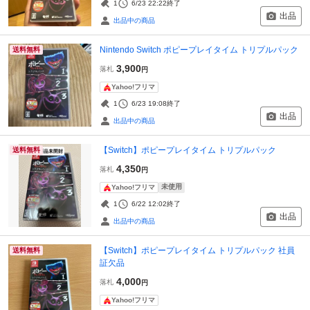
1
6/23 22:22
終了
出品
出品中の商品
Nintendo Switch ポピープレイタイム トリプルパック
送料無料
3,900
落札
円
Yahoo!フリマ
1
6/23 19:08
終了
出品
出品中の商品
【Switch】ポピープレイタイム トリプルパック
送料無料
4,350
落札
円
未使用
Yahoo!フリマ
1
6/22 12:02
終了
出品
出品中の商品
【Switch】ポピープレイタイム トリプルパック 社員
送料無料
証欠品
4,000
落札
円
Yahoo!フリマ