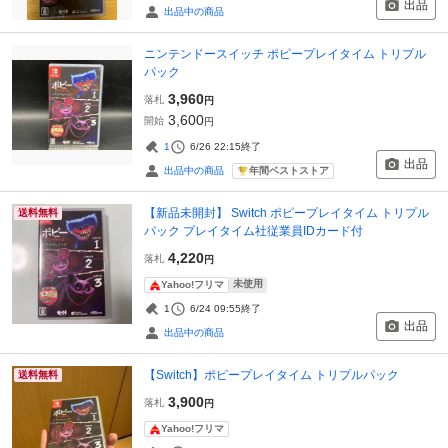
出品
出品中の商品
ニンテンドースイッチ ポピープレイタイム トリプル
パック
3,960
落札
円
3,600
開始
円
1
6/26 22:15
終了
出品
年間ベストストア
出品中の商品
【新品未開封】 Switch ポピープレイタイム トリプル
送料無料
パック プレイタイム社従業員IDカード付
4,220
落札
円
未使用
Yahoo!フリマ
1
6/24 09:55
終了
出品
出品中の商品
【Switch】ポピープレイタイム トリプルパック
送料無料
3,900
落札
円
Yahoo!フリマ