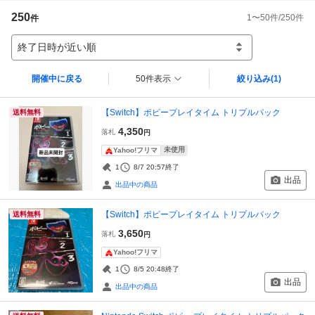
250
1
〜
50
件/
250
件
件
終了日時が近い順
開催中に戻る
50件表示
絞り込み
(1)
【Switch】ポピープレイタイム トリプルパック
送料無料
4,350
落札
円
未使用
Yahoo!フリマ
1
8/7 20:57
終了
出品
出品中の商品
【Switch】ポピープレイタイム トリプルパック
送料無料
3,650
落札
円
Yahoo!フリマ
1
8/5 20:48
終了
出品
出品中の商品