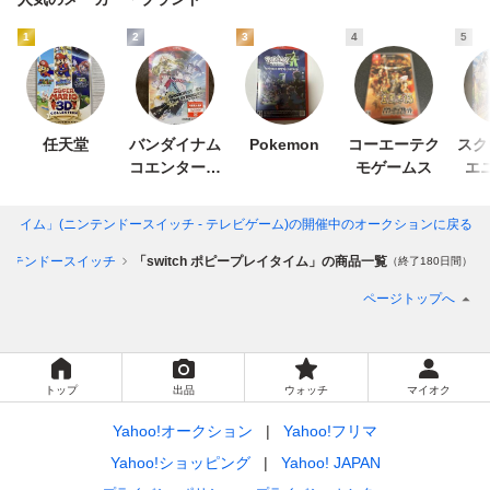
1
2
3
4
5
任天堂
バンダイナム
Pokemon
コーエーテク
スク
コエンターテ
モゲームス
エ
インメント
プレイタイム」(ニンテンドースイッチ - テレビゲーム)
の開催中のオークションに戻る
ンテンドースイッチ
「switch ポピープレイタイム」の商品一覧
（終了180日間）
ページトップへ
トップ
出品
ウォッチ
マイオク
Yahoo!オークション
Yahoo!フリマ
Yahoo!ショッピング
Yahoo! JAPAN