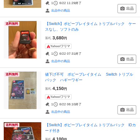
1
6/22 11:29
終了
出品
出品中の商品
【Switch】ポピープレイタイム トリプルパック ケー
送料無料
スなし、ソフトのみ
3,680
落札
円
Yahoo!フリマ
1
6/22 07:31
終了
出品
出品中の商品
値下げ不可 ポピープレイタイム Switch トリプル
送料無料
パック ハギーワギー
4,150
落札
円
Yahoo!フリマ
1
6/22 06:10
終了
出品
出品中の商品
【Switch】ポピープレイタイム トリプルパック IDカ
送料無料
ード付き
4,100
落札
円