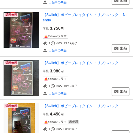
出品
出品中の商品
【Switch】ポピープレイタイム トリプルパック Nint
送料無料
endo
3,750
落札
円
Yahoo!フリマ
1
6/27 13:17
終了
出品
出品中の商品
【Switch】ポピープレイタイム トリプルパック
送料無料
3,980
落札
円
Yahoo!フリマ
1
6/27 10:12
終了
出品
出品中の商品
【Switch】ポピープレイタイム トリプルパック
送料無料
4,450
落札
円
未使用
Yahoo!フリマ
1
6/27 08:35
終了