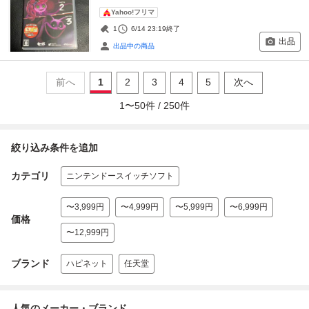
Yahoo!フリマ
1
6/14 23:19
終了
出品
出品中の商品
前へ
1
2
3
4
5
次へ
1
〜
50
件 /
250
件
絞り込み条件を追加
カテゴリ
ニンテンドースイッチソフト
〜3,999円
〜4,999円
〜5,999円
〜6,999円
価格
〜12,999円
ブランド
ハピネット
任天堂
人気のメーカー・ブランド