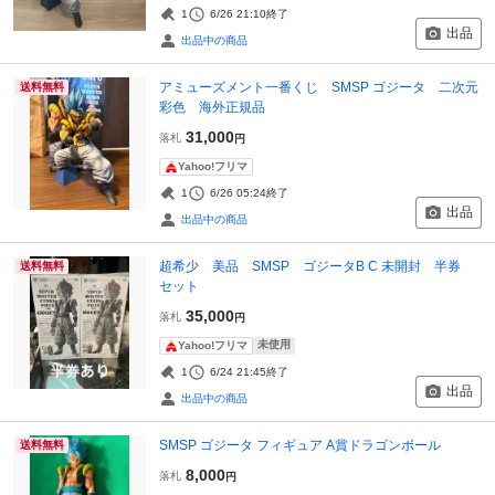
1
6/26 21:10
終了
出品
出品中の商品
アミューズメント一番くじ SMSP ゴジータ 二次元
送料無料
彩色 海外正規品
31,000
落札
円
Yahoo!フリマ
1
6/26 05:24
終了
出品
出品中の商品
超希少 美品 SMSP ゴジータB C 未開封 半券
送料無料
セット
35,000
落札
円
未使用
Yahoo!フリマ
1
6/24 21:45
終了
出品
出品中の商品
SMSP ゴジータ フィギュア A賞ドラゴンボール
送料無料
8,000
落札
円