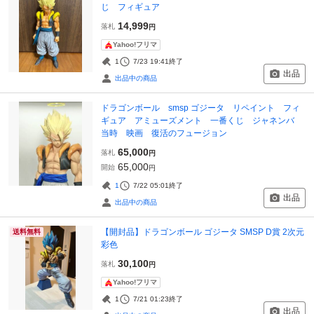
じ フィギュア
14,999
落札
円
Yahoo!フリマ
1
7/23 19:41
終了
出品
出品中の商品
ドラゴンボール smsp ゴジータ リペイント フィ
ギュア アミューズメント 一番くじ ジャネンバ
当時 映画 復活のフュージョン
65,000
落札
円
65,000
開始
円
1
7/22 05:01
終了
出品
出品中の商品
【開封品】ドラゴンボール ゴジータ SMSP D賞 2次元
送料無料
彩色
30,100
落札
円
Yahoo!フリマ
1
7/21 01:23
終了
出品