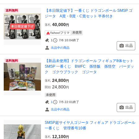
【本日限定値下】一番くじ ドラゴンボール SMSP ゴ
送料無料
ジータ A賞・B賞・C賞セット 半券付き
40,000
落札
円
未使用
Yahoo!フリマ
1
7/6 10:04
終了
出品
出品中の商品
【新品未使用】ドラゴンボール フィギュア8体セット
送料無料
SMSP 一番くじ BWFC 孫悟飯 孫悟空 バーダッ
ク ゴクウブラック ゴジータ
24,800
落札
円
24,800
開始
円
未使用
1
7/5 22:01
終了
出品
出品中の商品
SMSP超サイヤ人ゴジータ フィギュア ドラゴンボール
一番くじ 管理番号10番
12,100
落札
円