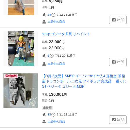
5,250
落札
円
1
開始
円
23
7/12 23:28
終了
出品
出品中の商品
smsp ゴジータ D賞 リペイント
22,000
落札
円
22,000
開始
円
1
7/11 22:31
終了
出品
出品中の商品
【D賞 2次元】SMSP スーパーサイヤ人4 孫悟空 孫 悟
送料無料
空 ドラゴンボール 二次元 フィギュア 完成品 一番くじ
GT ベジータ ゴジータ MSP
130,001
落札
円
1
開始
円
未使用
35
7/11 22:11
終了
出品
出品中の商品