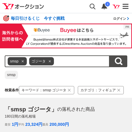
i
毎日引けるくじ 今すぐ挑戦
ログイン
smsp
ゴジータ
smsp
検索条件
キーワード
：
smsp ゴジータ
カテゴリ
：
フィギュア
「smsp ゴジータ」
の落札された商品
180
日間の落札相場
1
円
23,324
円
200,000
円
最安
平均
最高