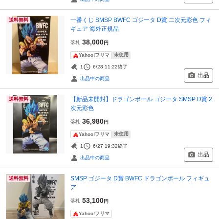
一番くじ SMSP BWFC ゴジータ D賞 二次元彩色 フィ
送料無料
ギュア 海外正規品
38,000
落札
円
未使用
Yahoo!フリマ
1
6/28 11:22
終了
出品
出品中の商品
【新品未開封】ドラゴンボール ゴジータ SMSP D賞 2
送料無料
次元彩色
36,980
落札
円
未使用
Yahoo!フリマ
1
6/27 19:32
終了
出品
出品中の商品
SMSP ゴジータ D賞 BWFC ドラゴンボール フィギュ
送料無料
ア
53,100
落札
円
Yahoo!フリマ