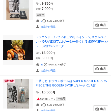
9,750
落札
円
7,000
開始
円
未使用
9
6/28 22:43
終了
出品
出品中の商品
ドラゴンボール/フィギュア/リペイント/カスタムペイ
ント/GRANDISTA/ゴジータ/一番くじ/SMSP/MSP/ベジ
ット/孫悟空/ベジータ
16,000
落札
円
3,000
開始
円
25
6/28 22:43
終了
出品
出品中の商品
一番くじ ドラゴンボール超 SUPER MASTER STARS
送料無料
PIECE THE GOGETA SMSP ゴジータ 01 A賞
10,500
落札
円
未使用
Yahoo!フリマ
1
6/28 16:42
終了
出品
出品中の商品