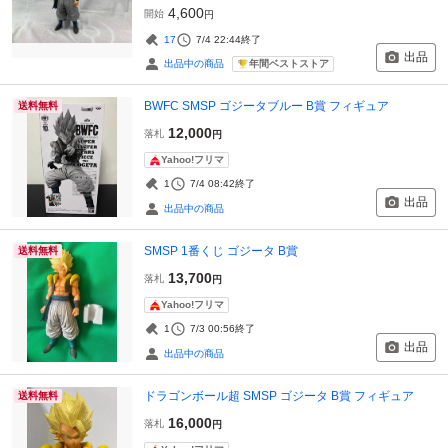
4,600
開始
円
17
7/4 22:44
終了
出品
年間ベストストア
出品中の商品
BWFC SMSP ゴジータブルー B賞 フィギュア
送料無料
12,000
落札
円
Yahoo!フリマ
1
7/4 08:42
終了
出品
出品中の商品
SMSP 1番くじ ゴジータ B賞
送料無料
13,700
落札
円
Yahoo!フリマ
1
7/3 00:56
終了
出品
出品中の商品
ドラゴンボール超 SMSP ゴジータ B賞 フィギュア
送料無料
16,000
落札
円