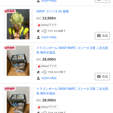
出品中の商品
SMSP ゴジータ 02 箱無
送料無料
13,500
落札
円
Yahoo!フリマ
1
7/17 21:06
終了
出品
出品中の商品
ドラゴンボール SMSP BWFC ゴジータ D賞 二次元彩
送料無料
色 海外正規品
28,000
落札
円
Yahoo!フリマ
1
7/16 22:27
終了
出品
出品中の商品
ドラゴンボール SMSP BWFC ゴジータ D賞 二次元彩
送料無料
色 海外正規品
28,000
落札
円
Yahoo!フリマ
1
7/16 18:23
終了