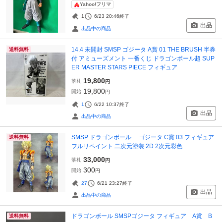
Yahoo!フリマ
1
6/23 20:46
終了
出品
出品中の商品
14.4 未開封 SMSP ゴジータ A賞 01 THE BRUSH 半券
送料無料
付 アミューズメント 一番くじ ドラゴンボール超 SUP
ER MASTER STARS PIECE フィギュア
19,800
落札
円
19,800
開始
円
1
6/22 10:37
終了
出品
出品中の商品
SMSP ドラゴンボール ゴジータ C賞 03 フィギュア
送料無料
フルリペイント 二次元塗装 2D 2次元彩色
33,000
落札
円
300
開始
円
27
6/21 23:27
終了
出品
出品中の商品
ドラゴンボール SMSPゴジータ フィギュア A賞 B
送料無料