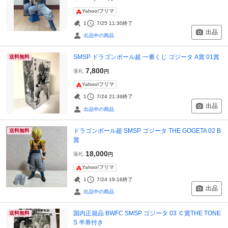
Yahoo!フリマ
1
7/25 11:30
終了
出品
出品中の商品
SMSP ドラゴンボール超 一番くじ ゴジータ A賞 01賞
送料無料
7,800
落札
円
Yahoo!フリマ
1
7/24 21:39
終了
出品
出品中の商品
ドラゴンボール超 SMSP ゴジータ THE GOGETA 02 B
送料無料
賞
18,000
落札
円
Yahoo!フリマ
1
7/24 19:16
終了
出品
出品中の商品
国内正規品 BWFC SMSP ゴジータ 03 Ｃ賞THE TONE
送料無料
S 半券付き