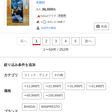
未開封
36,000
落札
円
未使用
Yahoo!フリマ
1
6/21 11:36
終了
出品
出品中の商品
前へ
1
2
3
4
5
次へ
1
〜
50
件 /
252
件
絞り込み条件を追加
カテゴリ
コミック、アニメ
その他
〜11,999円
〜21,999円
〜31,999円
〜41,999円
価格
〜65,999円
〜200,999円
BANDAI
BANPRESTO
ブランド