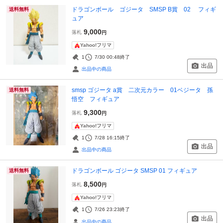
ドラゴンボール ゴジータ SMSP B賞 02 フィギ
送料無料
ュア
9,000
落札
円
Yahoo!フリマ
1
7/30 00:48
終了
出品
出品中の商品
smsp ゴジータ a賞 二次元カラー 01ベジータ 孫
送料無料
悟空 フィギュア
9,300
落札
円
Yahoo!フリマ
1
7/28 16:15
終了
出品
出品中の商品
ドラゴンボール ゴジータ SMSP 01 フィギュア
送料無料
8,500
落札
円
Yahoo!フリマ
1
7/26 23:23
終了
出品
出品中の商品