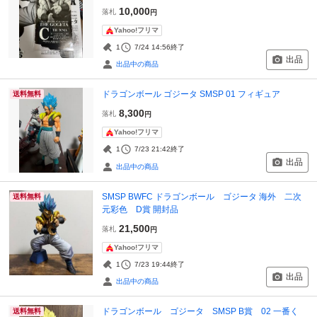
10,000
落札
円
Yahoo!フリマ
1
7/24 14:56
終了
出品
出品中の商品
ドラゴンボール ゴジータ SMSP 01 フィギュア
送料無料
8,300
落札
円
Yahoo!フリマ
1
7/23 21:42
終了
出品
出品中の商品
SMSP BWFC ドラゴンボール ゴジータ 海外 二次
送料無料
元彩色 D賞 開封品
21,500
落札
円
Yahoo!フリマ
1
7/23 19:44
終了
出品
出品中の商品
ドラゴンボール ゴジータ SMSP B賞 02 一番く
送料無料