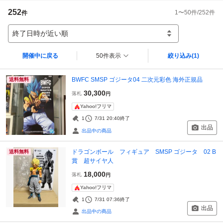
252
1
〜
50
件/
252
件
件
終了日時が近い順
開催中に戻る
50件表示
絞り込み
(1)
BWFC SMSP ゴジータ04 二次元彩色 海外正規品
送料無料
30,300
落札
円
Yahoo!フリマ
1
7/31 20:40
終了
出品
出品中の商品
ドラゴンボール フィギュア SMSP ゴジータ 02 B
送料無料
賞 超サイヤ人
18,000
落札
円
Yahoo!フリマ
1
7/31 07:36
終了
出品
出品中の商品