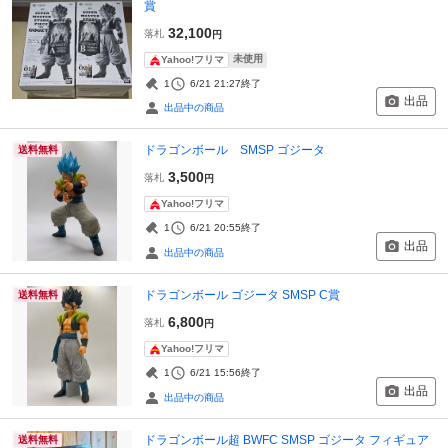
賞
32,100
落札
円
未使用
Yahoo!フリマ
1
6/21 21:27
終了
出品
出品中の商品
ドラゴンボール SMSP ゴジータ
送料無料
3,500
落札
円
Yahoo!フリマ
1
6/21 20:55
終了
出品
出品中の商品
ドラゴンボール ゴジータ SMSP C賞
送料無料
6,800
落札
円
Yahoo!フリマ
1
6/21 15:56
終了
出品
出品中の商品
ドラゴンボール超 BWFC SMSP ゴジータ フィギュア
送料無料