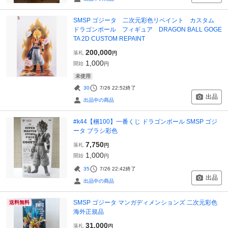
SMSP ゴジータ 二次元彩色リペイント カスタム
ドラゴンボール フィギュア DRAGON BALL GOGE
TA 2D CUSTOM REPAINT
200,000
落札
円
1,000
開始
円
未使用
30
7/26 22:52
終了
出品
出品中の商品
#k44【梱100】一番くじ ドラゴンボール SMSP ゴジ
ータ ブラシ彩色
7,750
落札
円
1,000
開始
円
35
7/26 22:42
終了
出品
出品中の商品
SMSP ゴジータ マンガディメンションズ 二次元彩色
送料無料
海外正規品
31,000
落札
円