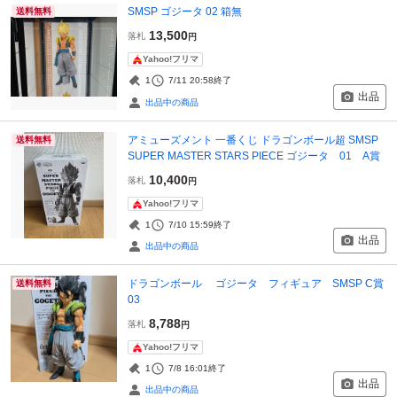
SMSP ゴジータ 02 箱無
送料無料
13,500
落札
円
Yahoo!フリマ
1
7/11 20:58
終了
出品
出品中の商品
アミューズメント 一番くじ ドラゴンボール超 SMSP
送料無料
SUPER MASTER STARS PIECE ゴジータ 01 A賞
10,400
落札
円
Yahoo!フリマ
1
7/10 15:59
終了
出品
出品中の商品
ドラゴンボール ゴジータ フィギュア SMSP C賞
送料無料
03
8,788
落札
円
Yahoo!フリマ
1
7/8 16:01
終了
出品
出品中の商品