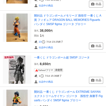
出品
出品中の商品
開封品 ドラゴンボールメモリーズ 孫悟空 一番くじ A
賞 フィギュア DRAGON BALL MEMORIES Figuarts
バンダイ SMSP figma ゴジータ ブロリー
38,000
落札
円
1
開始
円
23
7/14 23:25
終了
出品
出品中の商品
一番くじ ドラゴンボール超 SMSP ゴジータ
送料無料
8,650
落札
円
未使用
Yahoo!フリマ
1
7/14 15:36
終了
出品
出品中の商品
開封品 一番くじ ドラゴンボール EXTREME SAIYAN
エクストリームサイヤン ゴジータ 孫悟空 身勝手 Fig
uarts バンダイ SMSP figma ブロリー