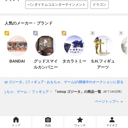
バンダイナムコエンターテインメント
ドラゴン
人気のメーカー・ブランド
1
2
3
4
5
BANDAI
グッドスマイ
タカラトミー
S.H.フィギュ
ルカンパニー
アーツ
smsp ゴジータ」(フィギュア - おもちゃ、ゲーム)
の開催中のオークションに戻る
おもちゃ、ゲーム
フィギュア
「smsp ゴジータ」の商品一覧
（終了180日間）
ページトップへ
トップ
出品
ウォッチ
マイオク