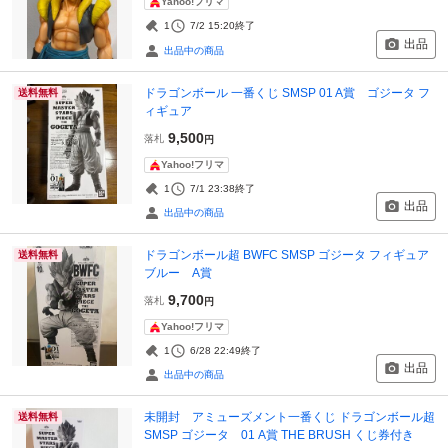
Yahoo!フリマ
1
7/2 15:20
終了
出品
出品中の商品
ドラゴンボール 一番くじ SMSP 01 A賞 ゴジータ フ
送料無料
ィギュア
9,500
落札
円
Yahoo!フリマ
1
7/1 23:38
終了
出品
出品中の商品
ドラゴンボール超 BWFC SMSP ゴジータ フィギュア
送料無料
ブルー A賞
9,700
落札
円
Yahoo!フリマ
1
6/28 22:49
終了
出品
出品中の商品
未開封 アミューズメント一番くじ ドラゴンボール超
送料無料
SMSP ゴジータ 01 A賞 THE BRUSH くじ券付き