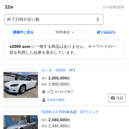
32
1
〜
32
件/
32
件
件
終了日時が近い順
開催中に戻る
50件表示
絞り込み
(1)
s2000 asm
に一致する商品はありません。キーワードの一
部を利用した結果を表示しています。
ホンダ S2000 AP1
2,800,000
落札
円
2,800,000
開始
円
1
5/1 20:17
終了
出品
出品中の商品
S2000 2.0 TEIN車高調 GTウイング
2,580,000
落札
円
2,345,455
開始
円