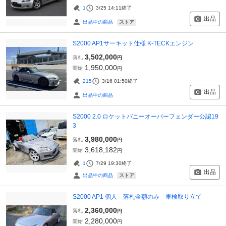
1
3/25 14:11
終了
出品
ストア
出品中の商品
S2000 AP1サーキット仕様 K-TECKエンジン
3,502,000
落札
円
1,950,000
開始
円
215
3/16 01:50
終了
出品
出品中の商品
S2000 2.0 ロケットバニーオーバーフェンダー公認19
3
3,980,000
落札
円
3,618,182
開始
円
1
7/29 19:30
終了
出品
ストア
出品中の商品
S2000 AP1 個人 落札金額のみ 車検取り立て
2,360,000
落札
円
2,280,000
開始
円