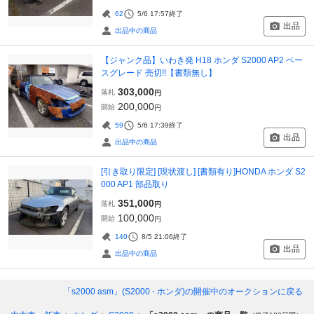
62
5/6 17:57
終了
出品
出品中の商品
【ジャンク品】いわき発 H18 ホンダ S2000 AP2 ベー
スグレード 売切!!【書類無し】
303,000
落札
円
200,000
開始
円
59
5/6 17:39
終了
出品
出品中の商品
[引き取り限定] [現状渡し] [書類有り]HONDA ホンダ S2
000 AP1 部品取り
351,000
落札
円
100,000
開始
円
140
8/5 21:06
終了
出品
出品中の商品
「s2000 asm」(S2000 - ホンダ)
の開催中のオークションに戻る