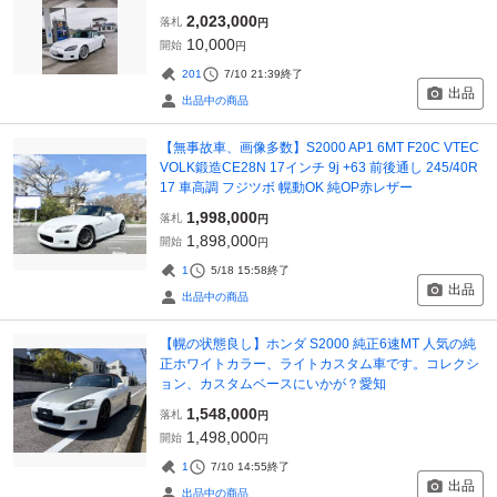
2,023,000
落札
円
10,000
開始
円
201
7/10 21:39
終了
出品
出品中の商品
【無事故車、画像多数】S2000 AP1 6MT F20C VTEC
VOLK鍛造CE28N 17インチ 9j +63 前後通し 245/40R
17 車高調 フジツボ 幌動OK 純OP赤レザー
1,998,000
落札
円
1,898,000
開始
円
1
5/18 15:58
終了
出品
出品中の商品
【幌の状態良し】ホンダ S2000 純正6速MT 人気の純
正ホワイトカラー、ライトカスタム車です。コレクシ
ョン、カスタムベースにいかが？愛知
1,548,000
落札
円
1,498,000
開始
円
1
7/10 14:55
終了
出品
出品中の商品