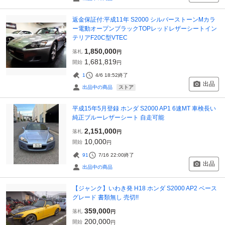
返金保証付:平成11年 S2000 シルバーストーンMカラ
ー電動オープンブラックTOPレッドレザーシートイン
テリアF20C型VTEC
1,850,000
落札
円
1,681,819
開始
円
1
4/6 18:52
終了
出品
ストア
出品中の商品
平成15年5月登録 ホンダ S2000 AP1 6速MT 車検長い
純正ブルーレザーシート 自走可能
2,151,000
落札
円
10,000
開始
円
91
7/16 22:00
終了
出品
出品中の商品
【ジャンク】いわき発 H18 ホンダ S2000 AP2 ベース
グレード 書類無し 売切!!
359,000
落札
円
200,000
開始
円