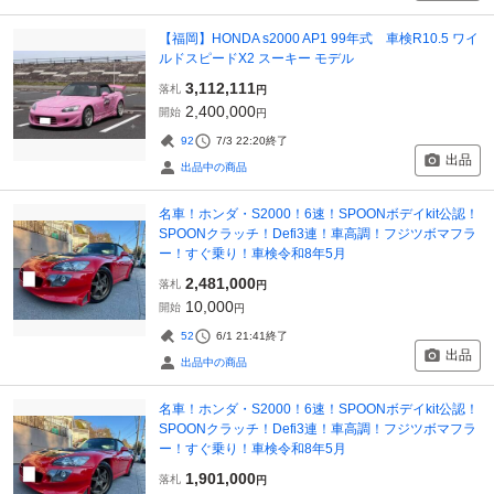
【福岡】HONDA s2000 AP1 99年式 車検R10.5 ワイ
ルドスピードX2 スーキー モデル
3,112,111
落札
円
2,400,000
開始
円
92
7/3 22:20
終了
出品
出品中の商品
名車！ホンダ・S2000！6速！SPOONボデイkit公認！
SPOONクラッチ！Defi3連！車高調！フジツボマフラ
ー！すぐ乗り！車検令和8年5月
2,481,000
落札
円
10,000
開始
円
52
6/1 21:41
終了
出品
出品中の商品
名車！ホンダ・S2000！6速！SPOONボデイkit公認！
SPOONクラッチ！Defi3連！車高調！フジツボマフラ
ー！すぐ乗り！車検令和8年5月
1,901,000
落札
円