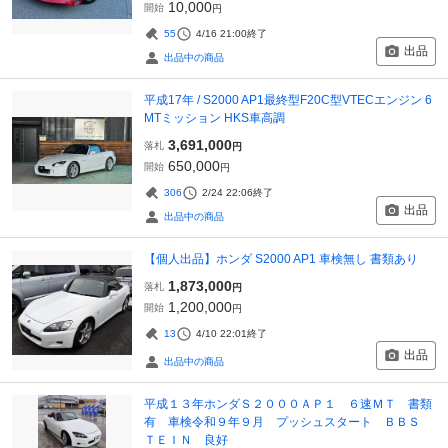
10,000
開始
円
55
4/16 21:00
終了
出品
出品中の商品
平成17年 / S2000 AP1最終型F20C型VTECエンジン 6
MTミッション HKS車高調
3,691,000
落札
円
650,000
開始
円
306
2/24 22:06
終了
出品
出品中の商品
【個人出品】ホンダ S2000 AP1 車検無し 書類あり
1,873,000
落札
円
1,200,000
開始
円
13
4/10 22:01
終了
出品
出品中の商品
平成１３年ホンダＳ２０００ＡＰ１ ６速ＭＴ 書類
有 車検令和９年９月 プッシュスタート ＢＢＳ
ＴＥＩＮ 良好