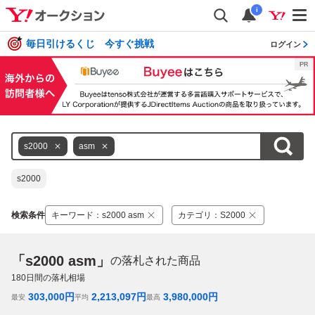
i
毎日引けるくじ 今すぐ挑戦
ログイン
s2000
asm
s2000
検索条件
キーワード
：
s2000 asm
カテゴリ
：
S2000
「s2000 asm」
の落札された商品
180
日間の落札相場
303,000
円
2,213,097
円
3,980,000
円
最安
平均
最高