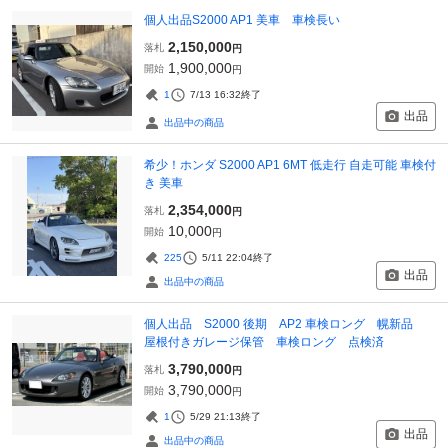
個人出品S2000 AP1 美車 車検長い
2,150,000
落札
円
1,900,000
開始
円
1
7/13 16:32
終了
出品
出品中の商品
希少！ホンダ S2000 AP1 6MT 低走行 自走可能 車検付
き 美車
2,354,000
落札
円
10,000
開始
円
225
5/11 22:04
終了
出品
出品中の商品
個人出品 S2000 後期 AP2 車検ロング 幌新品
屋根付きガレージ保管 車検ロング 点検済
3,790,000
落札
円
3,790,000
開始
円
1
5/29 21:13
終了
出品
出品中の商品