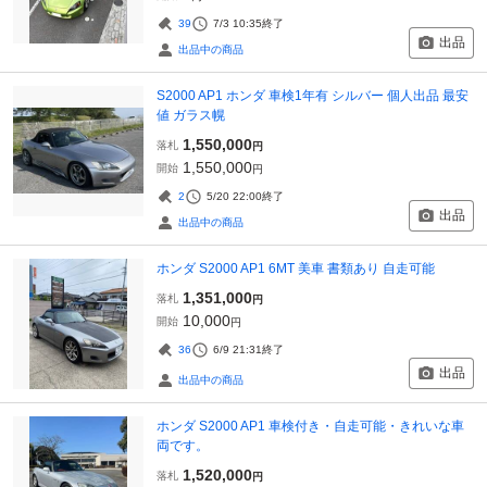
39
7/3 10:35
終了
出品
出品中の商品
S2000 AP1 ホンダ 車検1年有 シルバー 個人出品 最安
値 ガラス幌
1,550,000
落札
円
1,550,000
開始
円
2
5/20 22:00
終了
出品
出品中の商品
ホンダ S2000 AP1 6MT 美車 書類あり 自走可能
1,351,000
落札
円
10,000
開始
円
36
6/9 21:31
終了
出品
出品中の商品
ホンダ S2000 AP1 車検付き・自走可能・きれいな車
両です。
1,520,000
落札
円