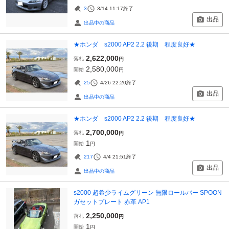
3
3/14 11:17
終了
出品
出品中の商品
★ホンダ s2000 AP2 2.2 後期 程度良好★
2,622,000
落札
円
2,580,000
開始
円
25
4/26 22:20
終了
出品
出品中の商品
★ホンダ s2000 AP2 2.2 後期 程度良好★
2,700,000
落札
円
1
開始
円
217
4/4 21:51
終了
出品
出品中の商品
s2000 超希少ライムグリーン 無限ロールバー SPOON
ガセットプレート 赤革 AP1
2,250,000
落札
円
1
開始
円