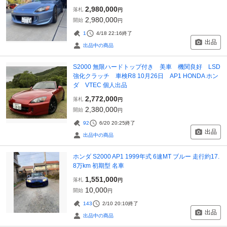
2,980,000
落札
円
2,980,000
開始
円
1
4/18 22:16
終了
出品
出品中の商品
S2000 無限ハードトップ付き 美車 機関良好 LSD
強化クラッチ 車検R8 10月26日 AP1 HONDA ホン
ダ VTEC 個人出品
2,772,000
落札
円
2,380,000
開始
円
92
6/20 20:25
終了
出品
出品中の商品
ホンダ S2000 AP1 1999年式 6速MT ブルー 走行約17.
8万km 初期型 名車
1,551,000
落札
円
10,000
開始
円
143
2/10 20:10
終了
出品
出品中の商品