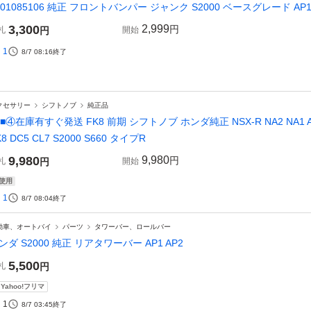
101085106 純正 フロントバンパー ジャンク S2000 ベースグレード AP
3,300
2,999
円
札
円
開始
1
8/7 08:16
終了
クセサリー
シフトノブ
純正品
■■④在庫有すぐ発送 FK8 前期 シフトノブ ホンダ純正 NSX-R NA2 NA1 AP1 A
K8 DC5 CL7 S2000 S660 タイプR
9,980
9,980
円
札
円
開始
使用
1
8/7 08:04
終了
動車、オートバイ
パーツ
タワーバー、ロールバー
ンダ S2000 純正 リアタワーバー AP1 AP2
5,500
札
円
Yahoo!フリマ
1
8/7 03:45
終了