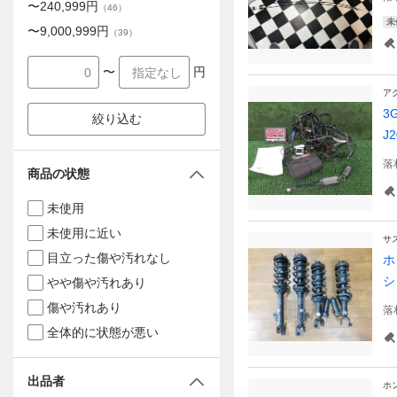
〜
240,999
円
（
46
）
未
〜
9,000,999
円
（
39
）
〜
円
ア
3
絞り込む
J2
落
商品の状態
未使用
未使用に近い
サ
目立った傷や汚れなし
ホ
シ
やや傷や汚れあり
傷や汚れあり
落
全体的に状態が悪い
出品者
ホ