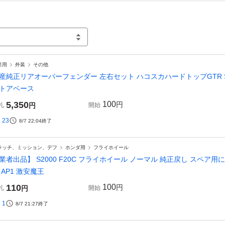
産用
外装
その他
産純正リアオーバーフェンダー 左右セット ハコスカハードトップGTR S20
トアベース
5,350
100
円
札
円
開始
23
8/7 22:04
終了
ラッチ、ミッション、デフ
ホンダ用
フライホイール
業者出品】 S2000 F20C フライホイール ノーマル 純正戻し スペア
 AP1 激安魔王
110
100
円
札
円
開始
1
8/7 21:27
終了