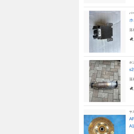
パ
ホ
落
ホ
s
落
サ
A
A