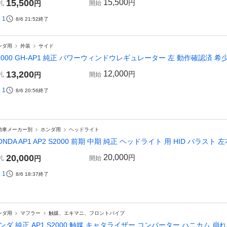
15,500
15,500
円
札
円
開始
1
8/6 21:52
終了
ンダ用
外装
サイド
2000 GH-AP1 純正 パワーウィンドウレギュレーター 左 動作確認済 希少 
13,200
12,000
円
札
円
開始
1
8/6 20:56
終了
動車メーカー別
ホンダ用
ヘッドライト
ONDA AP1 AP2 S2000 前期 中期 純正 ヘッドライト 用 HID バラスト 左右
20,000
20,000
円
札
円
開始
1
8/6 18:37
終了
ンダ用
マフラー
触媒、エキマニ、フロントパイプ
ンダ 純正 AP1 S2000 触媒 キャタライザー コンバーター ハニカム 崩れ