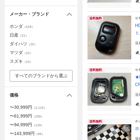
メーカー・ブランド
セ
送料無料
H
ホンダ
（
418
）
ト
日産
（
21
）
落
ダイハツ
（
20
）
マツダ
（
10
）
スズキ
（
10
）
セ
送料無料
すべてのブランドから選ぶ
★
C
価格
落
〜
30,999
円
（
2,116
）
〜
61,999
円
（
258
）
ホ
送料無料
〜
94,999
円
（
129
）
ホ
〜
143,999
円
（
66
）
落