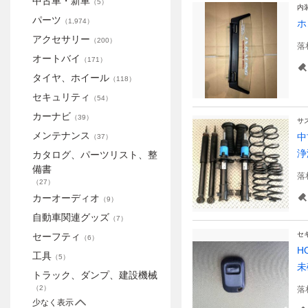
中古車・新車
（
5
）
内
パーツ
（
1,974
）
ホ
アクセサリー
（
200
）
落
オートバイ
（
171
）
タイヤ、ホイール
（
118
）
セキュリティ
（
54
）
カーナビ
（
39
）
サ
メンテナンス
中
（
37
）
浄
カタログ、パーツリスト、整
備書
落
（
27
）
カーオーディオ
（
9
）
自動車関連グッズ
（
7
）
セ
セーフティ
（
6
）
H
工具
（
5
）
未
トラック、ダンプ、建設機械
（
2
）
落
少なく表示