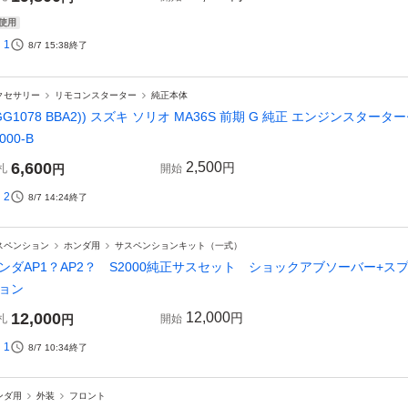
使用
1
8/7 15:38
終了
クセサリー
リモコンスターター
純正本体
GG1078 BBA2)) スズキ ソリオ MA36S 前期 G 純正 エンジンスター
000-B
6,600
2,500
円
札
円
開始
2
8/7 14:24
終了
スペンション
ホンダ用
サスペンションキット（一式）
ンダAP1？AP2？ S2000純正サスセット ショックアブソーバー
ョン
12,000
12,000
円
札
円
開始
1
8/7 10:34
終了
ンダ用
外装
フロント