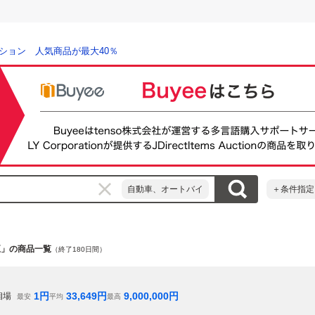
ション 人気商品が最大40％
自動車、オートバイ
＋条件指定
純正」の商品一覧
（終了180日間）
1
円
33,649
円
9,000,000
円
相場
最安
平均
最高