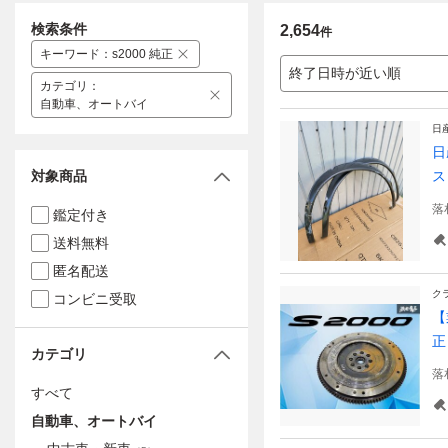
検索条件
2,654
件
キーワード
：
s2000 純正
終了日時が近い順
カテゴリ
：
自動車、オートバイ
日
日
対象商品
ス
落
鑑定付き
送料無料
匿名配送
ク
コンビニ受取
【
正
カテゴリ
落
すべて
自動車、オートバイ