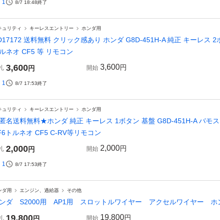
1
8/7 18:48
終了
キュリティ
キーレスエントリー
ホンダ用
D17172 送料無料 クリック感あり ホンダ G8D-451H-A 純正 キーレス 2ボ
ルネオ CF5 等 リモコン
3,600
3,600
円
札
円
開始
1
8/7 17:53
終了
キュリティ
キーレスエントリー
ホンダ用
匿名送料無料★ホンダ 純正 キーレス 1ボタン 基盤 G8D-451H-A バモス HM
F6トルネオ CF5 C-RV等リモコン
2,000
2,000
円
札
円
開始
1
8/7 17:53
終了
ンダ用
エンジン、過給器
その他
ンダ S2000用 AP1用 スロットルワイヤー アクセルワイヤー
19,800
19,800
円
札
円
開始