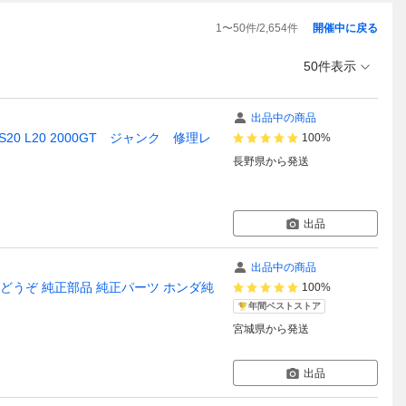
1
〜
50
件/
2,654
件
開催中に戻る
50件表示
出品中の商品
 L20 2000GT ジャンク 修理レ
100%
長野県
から発送
出品
出品中の商品
用にどうぞ 純正部品 純正パーツ ホンダ純
100%
年間ベストストア
宮城県
から発送
出品