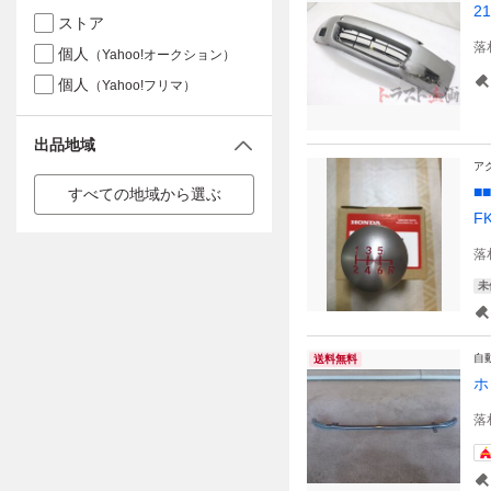
2
ストア
落
個人
（Yahoo!オークション）
個人
（Yahoo!フリマ）
出品地域
ア
■
すべての地域から選ぶ
F
落
未
自
送料無料
ホ
落