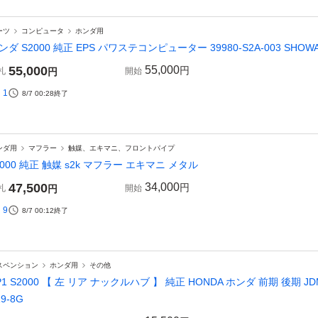
ーツ
コンピュータ
ホンダ用
ンダ S2000 純正 EPS パワステコンピューター 39980-S2A-003 SHOW
55,000
55,000
円
札
円
開始
1
8/7 00:28
終了
ンダ用
マフラー
触媒、エキマニ、フロントパイプ
2000 純正 触媒 s2k マフラー エキマニ メタル
47,500
34,000
円
札
円
開始
9
8/7 00:12
終了
スペンション
ホンダ用
その他
P1 S2000 【 左 リア ナックルハブ 】 純正 HONDA ホンダ 前期 後期 JDM F20
19-8G