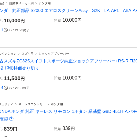
装品
自動車メーカー別
ホンダ用
ンダ 純正部品 S2000 エアロスクリーンAssy S2K LA-AP1 ABA-AP
10,000
10,000
円
札
円
開始
1
8/7 21:23
終了
スペンション
スズキ用
ショックアブソーバー
古スズキZC32Sスイフトスポーツ純正ショックアブソーバー+RS-R Ti2
済 現状特価売り切り
11,500
10,000
円
札
円
開始
4
8/7 20:21
終了
キュリティ
キーレスエントリー
ホンダ用
ONDA ホンダ 純正 キーレス リモコン 1ボタン 緑基盤 G8D-451H-A バモ
確認 ⑦
839
839
円
札
円
開始