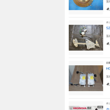
落
ホ
S
落
自
H
落
ホ
ホ