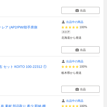
出品
出品中の商品
レア (AP2/PW/助手席側
100%
ストア
北海道
から発送
出品
出品中の商品
 セット KOITO 100-22312 ①
100%
栃木県
から発送
出品
出品中の商品
 有 素材 部品取り 希少 即納 棚
100%