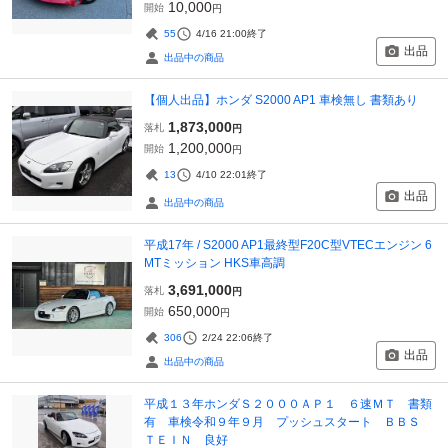
10,000
開始
円
55
4/16 21:00
終了
出品
出品中の商品
【個人出品】ホンダ S2000 AP1 車検無し 書類あり
1,873,000
落札
円
1,200,000
開始
円
13
4/10 22:01
終了
出品
出品中の商品
平成17年 / S2000 AP1最終型F20C型VTECエンジン 6
MTミッション HKS車高調
3,691,000
落札
円
650,000
開始
円
306
2/24 22:06
終了
出品
出品中の商品
平成１３年ホンダＳ２０００ＡＰ１ ６速ＭＴ 書類
有 車検令和９年９月 プッシュスタート ＢＢＳ
ＴＥＩＮ 良好