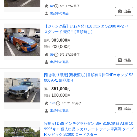
62
5/6 17:57
終了
出品
出品中の商品
【ジャンク品】いわき発 H18 ホンダ S2000 AP2 ベー
スグレード 売切!!【書類無し】
303,000
落札
円
200,000
開始
円
59
5/6 17:39
終了
出品
出品中の商品
[引き取り限定] [現状渡し] [書類有り]HONDA ホンダ S2
000 AP1 部品取り
351,000
落札
円
100,000
開始
円
140
8/5 21:06
終了
出品
出品中の商品
程度良! DB8 インテグラセダン SIR B18C搭載 AT車 10
9996キロ 個人出品 レカロシート テイン車高調 タイプ
R シビック S2000 ロードスター