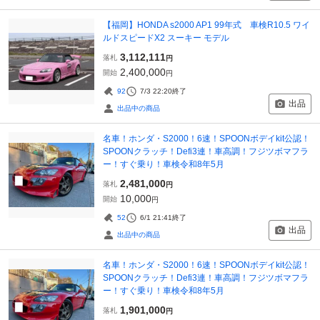
【福岡】HONDA s2000 AP1 99年式 車検R10.5 ワイ
ルドスピードX2 スーキー モデル
3,112,111
落札
円
2,400,000
開始
円
92
7/3 22:20
終了
出品
出品中の商品
名車！ホンダ・S2000！6速！SPOONボデイkit公認！
SPOONクラッチ！Defi3連！車高調！フジツボマフラ
ー！すぐ乗り！車検令和8年5月
2,481,000
落札
円
10,000
開始
円
52
6/1 21:41
終了
出品
出品中の商品
名車！ホンダ・S2000！6速！SPOONボデイkit公認！
SPOONクラッチ！Defi3連！車高調！フジツボマフラ
ー！すぐ乗り！車検令和8年5月
1,901,000
落札
円