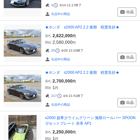
3
3/14 11:17
終了
出品
出品中の商品
★ホンダ s2000 AP2 2.2 後期 程度良好★
2,622,000
落札
円
2,580,000
開始
円
25
4/26 22:20
終了
出品
出品中の商品
★ホンダ s2000 AP2 2.2 後期 程度良好★
2,700,000
落札
円
1
開始
円
217
4/4 21:51
終了
出品
出品中の商品
s2000 超希少ライムグリーン 無限ロールバー SPOON
ガセットプレート 赤革 AP1
2,250,000
落札
円
1
開始
円