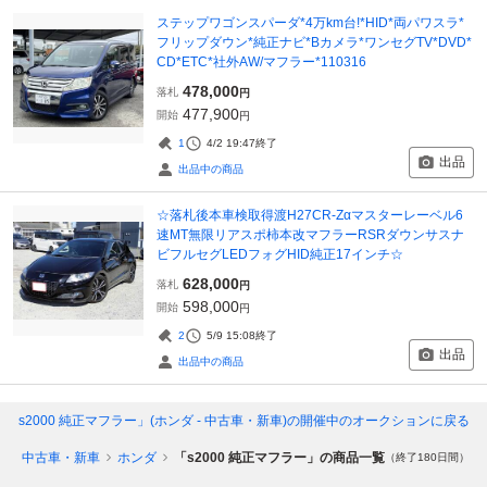
ステップワゴンスパーダ*4万km台!*HID*両パワスラ*
フリップダウン*純正ナビ*Bカメラ*ワンセグTV*DVD*
CD*ETC*社外AW/マフラー*110316
478,000
落札
円
477,900
開始
円
1
4/2 19:47
終了
出品
出品中の商品
☆落札後本車検取得渡H27CR-Zαマスターレーベル6
速MT無限リアスポ柿本改マフラーRSRダウンサスナ
ビフルセグLEDフォグHID純正17インチ☆
628,000
落札
円
598,000
開始
円
2
5/9 15:08
終了
出品
出品中の商品
「s2000 純正マフラー」(ホンダ - 中古車・新車)
の開催中のオークションに戻る
イ
中古車・新車
ホンダ
「s2000 純正マフラー」の商品一覧
（終了180日間）