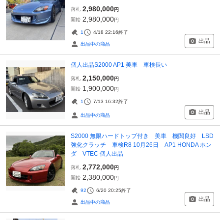
2,980,000
落札
円
2,980,000
開始
円
1
4/18 22:16
終了
出品
出品中の商品
個人出品S2000 AP1 美車 車検長い
2,150,000
落札
円
1,900,000
開始
円
1
7/13 16:32
終了
出品
出品中の商品
S2000 無限ハードトップ付き 美車 機関良好 LSD
強化クラッチ 車検R8 10月26日 AP1 HONDA ホン
ダ VTEC 個人出品
2,772,000
落札
円
2,380,000
開始
円
92
6/20 20:25
終了
出品
出品中の商品