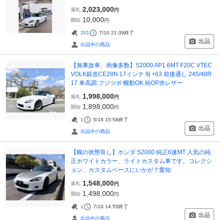
2,023,000
落札
円
10,000
開始
円
201
7/10 21:39
終了
出品
出品中の商品
【無事故車、画像多数】S2000 AP1 6MT F20C VTEC
VOLK鍛造CE28N 17インチ 9j +63 前後通し 245/40R
17 車高調 フジツボ 幌動OK 純OP赤レザー
1,998,000
落札
円
1,898,000
開始
円
1
5/18 15:58
終了
出品
出品中の商品
【幌の状態良し】ホンダ S2000 純正6速MT 人気の純
正ホワイトカラー、ライトカスタム車です。コレクシ
ョン、カスタムベースにいかが？愛知
1,548,000
落札
円
1,498,000
開始
円
1
7/10 14:55
終了
出品
出品中の商品