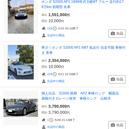
ホンダ S2000 AP1 1999年式 6速MT ブルー 走行約17.
8万km 初期型 名車
1,551,000
落札
円
10,000
開始
円
143
2/10 20:10
終了
出品
出品中の商品
希少！ホンダ S2000 AP1 6MT 低走行 自走可能 車検付
き 美車
2,354,000
落札
円
10,000
開始
円
225
5/11 22:04
終了
出品
出品中の商品
個人出品 S2000 後期 AP2 車検ロング 幌新品
屋根付きガレージ保管 車検ロング 点検済
3,790,000
落札
円
3,790,000
開始
円
1
5/29 21:13
終了
出品
出品中の商品