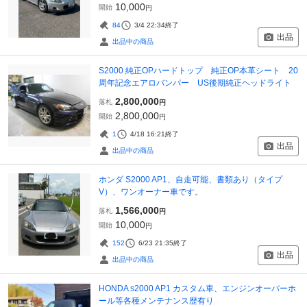
10,000
開始
円
84
3/4 22:34
終了
出品
出品中の商品
S2000 純正OPハードトップ 純正OP本革シート 20
周年記念エアロバンパー US後期純正ヘッドライト
2,800,000
落札
円
2,800,000
開始
円
1
4/18 16:21
終了
出品
出品中の商品
ホンダ S2000 AP1、自走可能、書類あり（タイプ
V）、ワンオーナー車です。
1,566,000
落札
円
10,000
開始
円
152
6/23 21:35
終了
出品
出品中の商品
HONDA s2000 AP1 カスタム車、エンジンオーバーホ
ール等各種メンテナンス歴有り