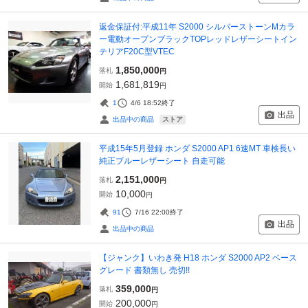
返金保証付:平成11年 S2000 シルバーストーンMカラ
ー電動オープンブラックTOPレッドレザーシートイン
テリアF20C型VTEC
1,850,000
落札
円
1,681,819
開始
円
1
4/6 18:52
終了
出品
ストア
出品中の商品
平成15年5月登録 ホンダ S2000 AP1 6速MT 車検長い
純正ブルーレザーシート 自走可能
2,151,000
落札
円
10,000
開始
円
91
7/16 22:00
終了
出品
出品中の商品
【ジャンク】いわき発 H18 ホンダ S2000 AP2 ベース
グレード 書類無し 売切!!
359,000
落札
円
200,000
開始
円