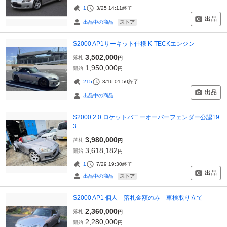
1
3/25 14:11
終了
出品
ストア
出品中の商品
S2000 AP1サーキット仕様 K-TECKエンジン
3,502,000
落札
円
1,950,000
開始
円
215
3/16 01:50
終了
出品
出品中の商品
S2000 2.0 ロケットバニーオーバーフェンダー公認19
3
3,980,000
落札
円
3,618,182
開始
円
1
7/29 19:30
終了
出品
ストア
出品中の商品
S2000 AP1 個人 落札金額のみ 車検取り立て
2,360,000
落札
円
2,280,000
開始
円