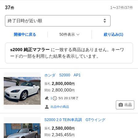
37
1
〜
37
件/
37
件
件
終了日時が近い順
開催中に戻る
50件表示
絞り込み
(1)
s2000 純正マフラー
に一致する商品はありません。キーワ
ードの一部を利用した結果を表示しています。
ホンダ S2000 AP1
2,800,000
落札
円
2,800,000
開始
円
1
5/1 20:17
終了
出品
出品中の商品
S2000 2.0 TEIN車高調 GTウイング
2,580,000
落札
円
2,345,455
開始
円