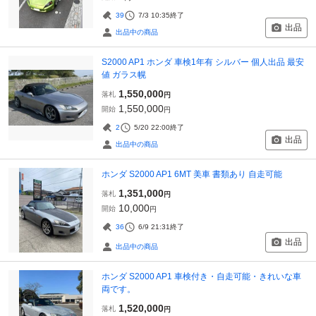
39
7/3 10:35
終了
出品
出品中の商品
S2000 AP1 ホンダ 車検1年有 シルバー 個人出品 最安
値 ガラス幌
1,550,000
落札
円
1,550,000
開始
円
2
5/20 22:00
終了
出品
出品中の商品
ホンダ S2000 AP1 6MT 美車 書類あり 自走可能
1,351,000
落札
円
10,000
開始
円
36
6/9 21:31
終了
出品
出品中の商品
ホンダ S2000 AP1 車検付き・自走可能・きれいな車
両です。
1,520,000
落札
円