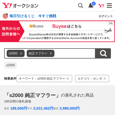
i
毎日引けるくじ 今すぐ挑戦
ログイン
s2000
純正マフラー
s2000
検索条件
キーワード
：
s2000 純正マフラー
カテゴリ
：
ホンダ
「s2000 純正マフラー」
の落札された商品
180
日間の落札相場
189,000
円
2,031,462
円
3,980,000
円
最安
平均
最高