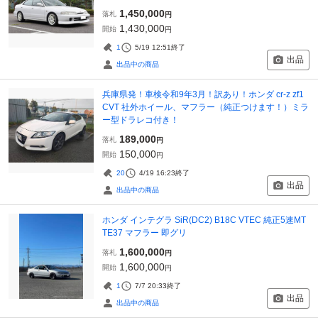
1,450,000
落札
円
1,430,000
開始
円
1
5/19 12:51
終了
出品
出品中の商品
兵庫県発！車検令和9年3月！訳あり！ホンダ cr-z zf1
CVT 社外ホイール、マフラー（純正つけます！）ミラ
ー型ドラレコ付き！
189,000
落札
円
150,000
開始
円
20
4/19 16:23
終了
出品
出品中の商品
ホンダ インテグラ SiR(DC2) B18C VTEC 純正5速MT
TE37 マフラー 即グリ
1,600,000
落札
円
1,600,000
開始
円
1
7/7 20:33
終了
出品
出品中の商品