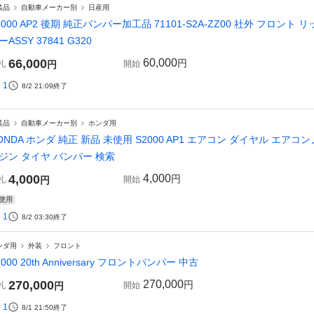
装品
自動車メーカー別
日産用
2000 AP2 後期 純正バンパー加工品 71101-S2A-ZZ00 社外 フロント
ーASSY 37841 G320
66,000
60,000
円
札
円
開始
1
8/2 21:09
終了
装品
自動車メーカー別
ホンダ用
ONDA ホンダ 純正 新品 未使用 S2000 AP1 エアコン ダイヤル エアコ
ジン タイヤ バンパー 検索
4,000
4,000
円
札
円
開始
使用
1
8/2 03:30
終了
ンダ用
外装
フロント
2000 20th Anniversary フロントバンパー 中古
270,000
270,000
円
札
円
開始
1
8/1 21:50
終了