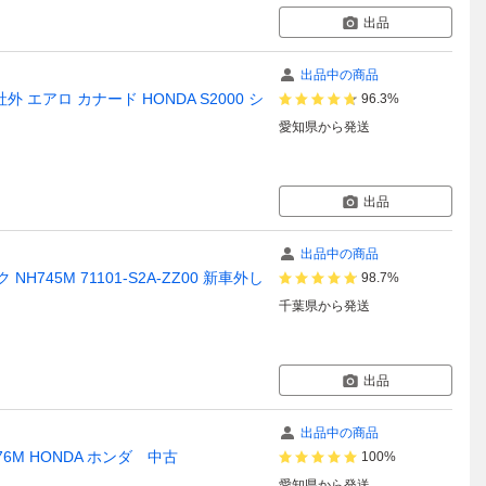
出品
出品中の商品
外 エアロ カナード HONDA S2000 シ
96.3%
愛知県
から発送
出品
出品中の商品
H745M 71101-S2A-ZZ00 新車外し
98.7%
千葉県
から発送
出品
出品中の商品
6M HONDA ホンダ 中古
100%
愛知県
から発送