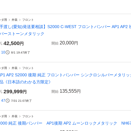
ンダ用
外装
フロント
手渡し(愛知)発送要相談】S2000 C-WEST フロントバンパー AP1 AP2 社
バーストーンメタリック
42,500
20,000
円
札
円
開始
10
8/1 19:47
終了
ンダ用
外装
フロント
AP1 AP2 S2000 後期 純正 フロントバンパー シンクロシルバーメタリック N
品《日本語のわかる方限定》
299,999
135,555
円
札
円
開始
47
7/31 21:07
終了
ンダ用
外装
フロント
2000 純正 後期バンパー AP1後期 AP2 ムーンロックメタリック NH67