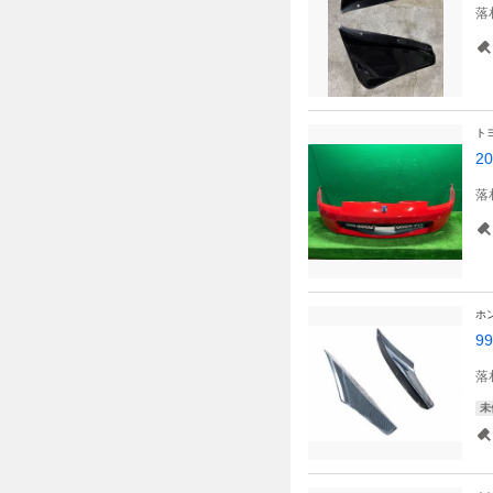
落
ト
2
落
ホ
9
落
未