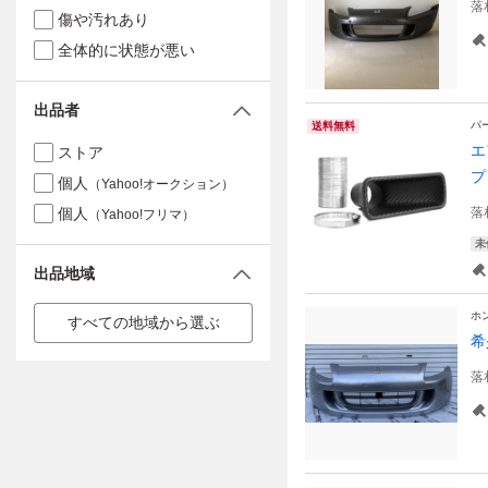
落
傷や汚れあり
全体的に状態が悪い
出品者
パ
送料無料
エ
ストア
プ
個人
（Yahoo!オークション）
個人
落
（Yahoo!フリマ）
未
出品地域
ホ
すべての地域から選ぶ
希
落