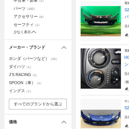
中古車・新車
（
1
）
電
パーツ
（
192
）
S
アクセサリー
パ
（
8
）
セーフティ
（
1
）
落
少なく表示
メーカー・ブランド
電
H
ホンダ（パーツなど）
（
19
）
ン
ダイハツ
（
1
）
落
J'S RACING
（
1
）
SPOON（車）
未
（
1
）
イングス
（
1
）
ホ
すべてのブランドから選ぶ
S
落
価格