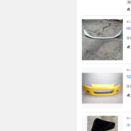
未
ホ
H
落
ホ
S
落
ホ
ホ