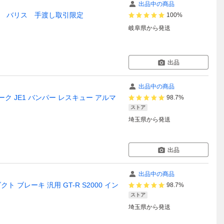
出品中の商品
 中古 バリス 手渡し取引限定
100%
岐阜県
から発送
出品
出品中の商品
パーク JE1 バンパー レスキュー アルマ
98.7%
ストア
埼玉県
から発送
出品
出品中の商品
 ブレーキ 汎用 GT-R S2000 イン
98.7%
ストア
埼玉県
から発送