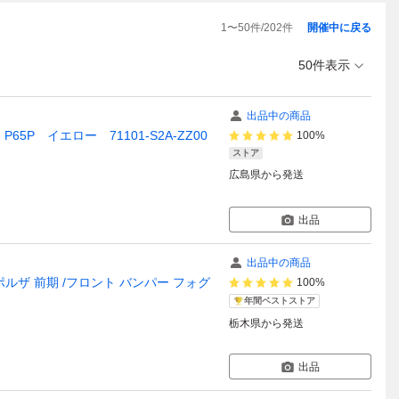
1
〜
50
件/
202
件
開催中に戻る
50件表示
出品中の商品
P イエロー 71101-S2A-ZZ00
100%
ストア
広島県
から発送
出品
出品中の商品
 スポルザ 前期 /フロント バンパー フォグ
100%
年間ベストストア
栃木県
から発送
出品