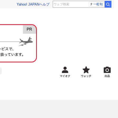
Yahoo! JAPAN
ヘルプ
一松旬
マイオク
ウォッチ
出品