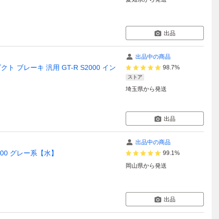
出品
出品中の商品
 ブレーキ 汎用 GT-R S2000 イン
98.7%
ストア
埼玉県
から発送
出品
出品中の商品
-ZZ00 グレー系【水】
99.1%
岡山県
から発送
出品