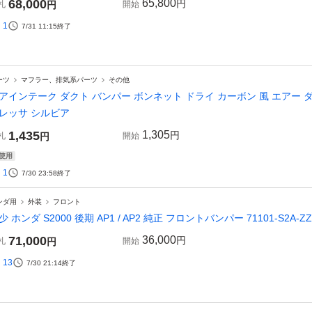
68,000
65,800
円
札
円
開始
1
7/31 11:15
終了
ーツ
マフラー、排気系パーツ
その他
アインテーク ダクト バンパー ボンネット ドライ カーボン 風 エアー ダクト
レッサ シルビア
1,435
1,305
円
札
円
開始
使用
1
7/30 23:58
終了
ンダ用
外装
フロント
少 ホンダ S2000 後期 AP1 / AP2 純正 フロントバンパー 71101-S2A
71,000
36,000
円
札
円
開始
13
7/30 21:14
終了