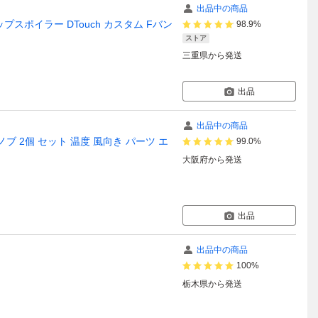
出品中の商品
 リップスポイラー DTouch カスタム Fバン
98.9%
ストア
三重県
から発送
出品
出品中の商品
ンノブ 2個 セット 温度 風向き パーツ エ
99.0%
大阪府
から発送
出品
出品中の商品
100%
栃木県
から発送