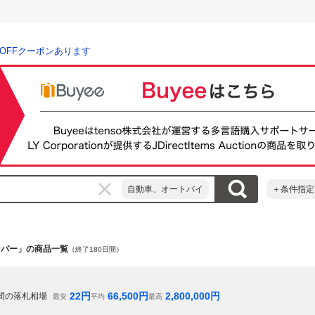
％OFFクーポンあります
自動車、オートバイ
＋条件指定
バンパー」の商品一覧
（終了180日間）
22
円
66,500
円
2,800,000
円
間の落札相場
最安
平均
最高