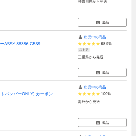
神奈川県
から発送
出品
出品中の商品
SSY 38386 G539
98.9%
ストア
三重県
から発送
出品
出品中の商品
フロントバンパーONLY) カーボン
100%
海外
から発送
出品