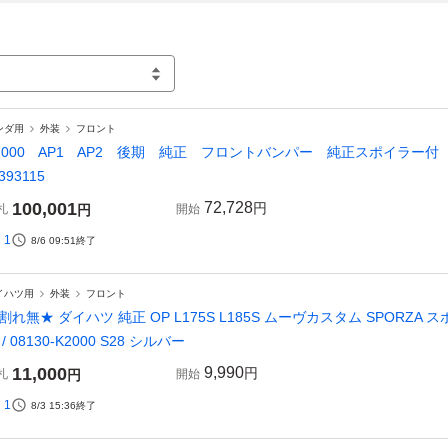
ンダ用
外装
フロント
2000 AP1 AP2 後期 純正 フロントバンパー 純正スポイラー付 P65
93115
100,001
72,728
円
札
円
開始
1
8/6 09:51
終了
イハツ用
外装
フロント
割れ無★ ダイハツ 純正 OP L175S L185S ムーヴカスタム SPORZA
 / 08130-K2000 S28 シルバー
11,000
9,990
円
札
円
開始
1
8/3 15:36
終了