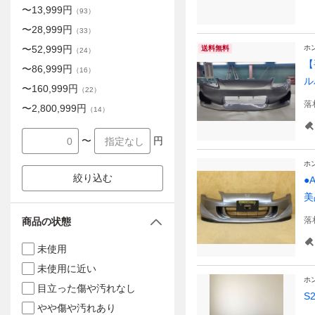
〜
13,999
円
（
93
）
〜
28,999
円
（
33
）
〜
52,999
円
ホ
送料無料
（
24
）
【
〜
86,999
円
（
16
）
ル
〜
160,999
円
（
22
）
落
〜
2,800,999
円
（
14
）
〜
円
ホ
絞り込む
●
美
落
商品の状態
未使用
未使用に近い
ホ
目立った傷や汚れなし
S
やや傷や汚れあり