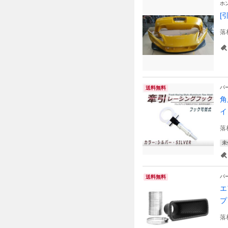
ホ
[
落
パ
送料無料
角
イ
落
未
パ
送料無料
エ
プ
落