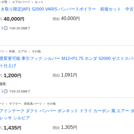
ンダ用
エアロパーツ
セット
引き取り限定]AP1 S2000 VARIS バンパースポイラー 前後セット
40,000
40,000
円
札
円
開始
1
7/30 20:28
終了
ーツ
外装、エアロ
その他
度変更可能 牽引フック シルバー M12×P1.75 ホンダ S2000 ゼストス
ト仕上げ
1,200
1,091
円
札
円
開始
使用
1
7/29 23:59
終了
ーツ
マフラー、排気系パーツ
その他
アインテーク ダクト バンパー ボンネット ドライ カーボン 風 エアー ダクト
レッサ シルビア
1,435
1,305
円
札
円
開始