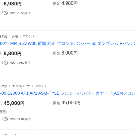
6,980
4,980
円
札
円
開始
2
7/28 22:55
終了
ヨタ用
外装
フロント
000年 MR-S ZZW30 前期 純正 フロントバンパー 赤 エンブレム FバンパーA
8,800
8,000
円
札
円
開始
1
7/27 21:57
終了
ンダ用
エアロパーツ
フロント
9-09 S2000 AP1 AP2 ASM-TYLE フロントバンパー カナード(ASM
45,000
45,000
円
札
円
開始
使用
1
7/27 09:02
終了