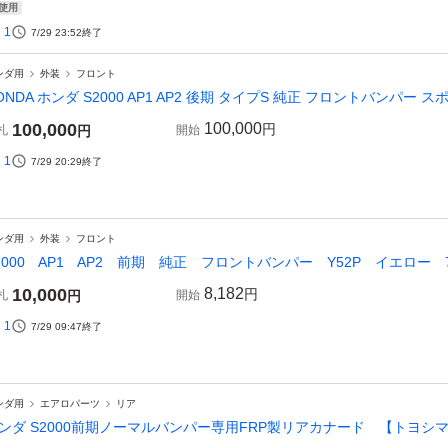
使用
1
7/29 23:52
終了
ンダ用
外装
フロント
ONDA ホンダ S2000 AP1 AP2 後期 タイプS 純正 フロントバンパー スポイ
100,000
100,000
円
札
円
開始
1
7/29 20:29
終了
ンダ用
外装
フロント
2000 AP1 AP2 前期 純正 フロントバンパー Y52P イエロー 7110
10,000
8,182
円
札
円
開始
1
7/29 09:47
終了
ンダ用
エアロパーツ
リア
ンダ S2000前期ノーマルバンパー専用FRP製リアカナード 【トヨシ