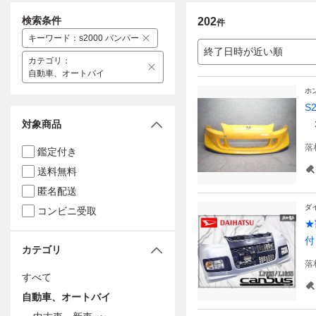
検索条件
202
件
キーワード
：
s2000 バンパー
終了日時が近い順
カテゴリ
：
自動車、オートバイ
ホ
S
対象商品
3
落
鑑定付き
送料無料
匿名配送
ダ
コンビニ受取
★
付
カテゴリ
落
すべて
自動車、オートバイ