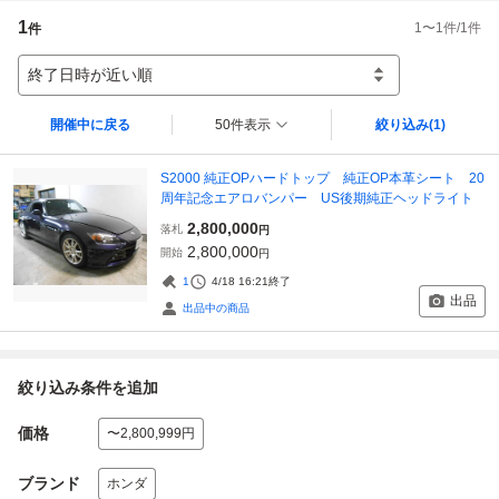
1
1
〜
1
件/
1
件
件
終了日時が近い順
開催中に戻る
50件表示
絞り込み
(1)
S2000 純正OPハードトップ 純正OP本革シート 20
周年記念エアロバンパー US後期純正ヘッドライト
2,800,000
落札
円
2,800,000
開始
円
1
4/18 16:21
終了
出品
出品中の商品
絞り込み条件を追加
価格
〜2,800,999円
ブランド
ホンダ