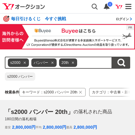
i
毎日引けるくじ 今すぐ挑戦
ログイン
s2000
バンパー
20th
s2000 バンパー
検索条件
キーワード
：
s2000 バンパー 20th
カテゴリ
：
中古車・新車
「s2000 バンパー 20th」
の落札された商品
180
日間の落札相場
2,800,000
円
2,800,000
円
2,800,000
円
最安
平均
最高