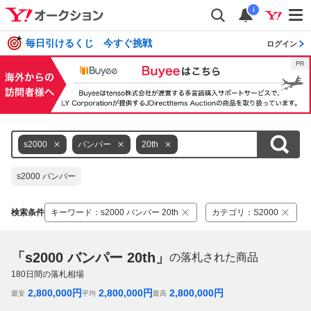
i
毎日引けるくじ 今すぐ挑戦
ログイン
s2000
バンパー
20th
s2000 バンパー
検索条件
キーワード
：
s2000 バンパー 20th
カテゴリ
：
S2000
「s2000 バンパー 20th」
の落札された商品
180
日間の落札相場
2,800,000
円
2,800,000
円
2,800,000
円
最安
平均
最高