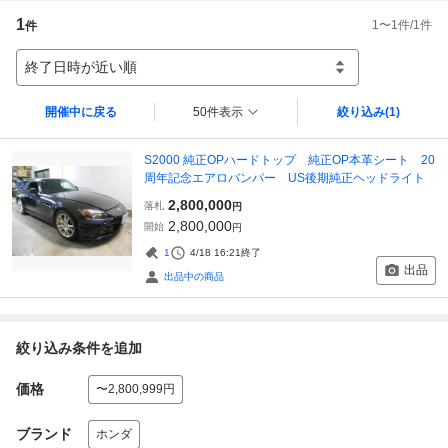
1
1
〜
1
件/
1
件
件
終了日時が近い順
開催中に戻る
50件表示
絞り込み
(1)
S2000 純正OPハードトップ 純正OP本革シート 20
周年記念エアロバンパー US後期純正ヘッドライト
2,800,000
落札
円
2,800,000
開始
円
1
4/18 16:21
終了
出品
出品中の商品
絞り込み条件を追加
価格
〜2,800,999円
ブランド
ホンダ