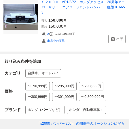
Ｓ２０００ AP1/AP2 ホンダアクセス 20周年アニ
バーサリー エアロ フロントバンパー 廃盤 81665
3
150,000
落札
円
150,000
開始
円
2
2/13 23:43
終了
出品
出品中の商品
絞り込み条件を追加
カテゴリ
自動車、オートバイ
〜150,999円
〜295,999円
〜298,999円
価格
〜300,999円
〜301,999円
〜2,800,999円
ブランド
ホンダ（パーツなど）
ホンダ（自動車車体）
「s2000 バンパー 20th」
の開催中のオークションに戻る