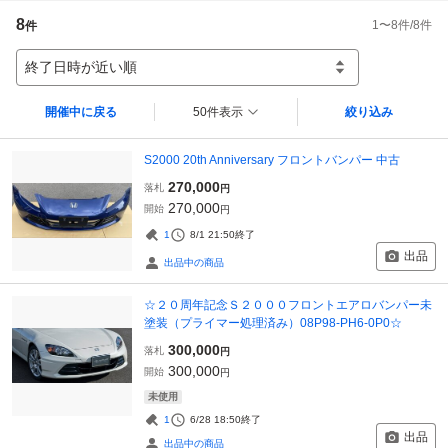
8
1
〜
8
件/
8
件
件
終了日時が近い順
開催中に戻る
50件表示
絞り込み
S2000 20th Anniversary フロントバンパー 中古
270,000
落札
円
270,000
開始
円
1
8/1 21:50
終了
出品
出品中の商品
☆２０周年記念Ｓ２０００フロントエアロバンパー未
塗装（プライマー処理済み）08P98-PH6-0P0☆
300,000
落札
円
300,000
開始
円
未使用
1
6/28 18:50
終了
出品
出品中の商品