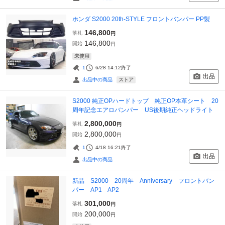
ホンダ S2000 20th-STYLE フロントバンパー PP製
146,800
落札
円
146,800
開始
円
未使用
1
6/28 14:12
終了
出品
ストア
出品中の商品
S2000 純正OPハードトップ 純正OP本革シート 20
周年記念エアロバンパー US後期純正ヘッドライト
2,800,000
落札
円
2,800,000
開始
円
1
4/18 16:21
終了
出品
出品中の商品
新品 S2000 20周年 Anniversary フロントバン
パー AP1 AP2
301,000
落札
円
200,000
開始
円