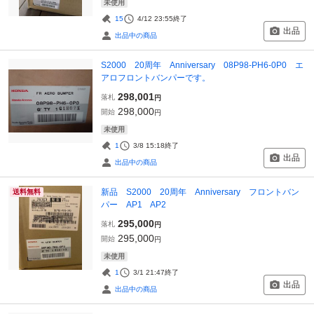
未使用
15
4/12 23:55
終了
出品
出品中の商品
S2000 20周年 Anniversary 08P98-PH6-0P0 エ
アロフロントバンパーです。
298,001
落札
円
298,000
開始
円
未使用
1
3/8 15:18
終了
出品
出品中の商品
新品 S2000 20周年 Anniversary フロントバン
送料無料
パー AP1 AP2
295,000
落札
円
295,000
開始
円
未使用
1
3/1 21:47
終了
出品
出品中の商品