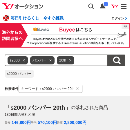
i
毎日引けるくじ 今すぐ挑戦
ログイン
s2000
バンパー
20th
s2000 バンパー
検索条件
キーワード
：
s2000 バンパー 20th
「s2000 バンパー 20th」
の落札された商品
180
日間の落札相場
146,800
円
570,100
円
2,800,000
円
最安
平均
最高