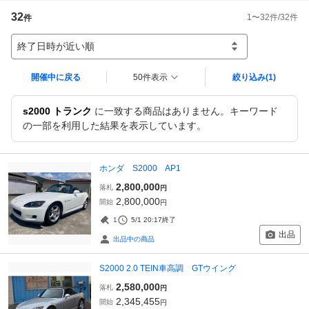
32
1
〜
32
件/
32
件
件
終了日時が近い順
開催中に戻る
50件表示
絞り込み
(1)
s2000 トランク
に一致する商品はありません。キーワード
の一部を利用した結果を表示しています。
ホンダ S2000 AP1
2,800,000
落札
円
2,800,000
開始
円
1
5/1 20:17
終了
出品
出品中の商品
S2000 2.0 TEIN車高調 GTウイング
2,580,000
落札
円
2,345,455
開始
円