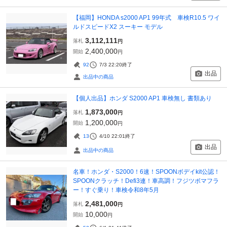
【福岡】HONDA s2000 AP1 99年式 車検R10.5 ワイ
ルドスピードX2 スーキー モデル
3,112,111
落札
円
2,400,000
開始
円
92
7/3 22:20
終了
出品
出品中の商品
【個人出品】ホンダ S2000 AP1 車検無し 書類あり
1,873,000
落札
円
1,200,000
開始
円
13
4/10 22:01
終了
出品
出品中の商品
名車！ホンダ・S2000！6速！SPOONボデイkit公認！
SPOONクラッチ！Defi3連！車高調！フジツボマフラ
ー！すぐ乗り！車検令和8年5月
2,481,000
落札
円
10,000
開始
円