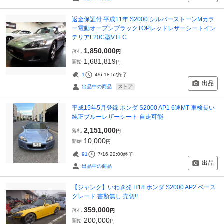
返金保証付:平成11年 S2000 シルバーストーンMカラ
ー電動オープンブラックTOPレッドレザーシートイン
テリアF20C型VTEC
1,850,000
落札
円
1,681,819
開始
円
1
4/6 18:52
終了
出品
ストア
出品中の商品
平成15年5月登録 ホンダ S2000 AP1 6速MT 車検長い
純正ブルーレザーシート 自走可能
2,151,000
落札
円
10,000
開始
円
91
7/16 22:00
終了
出品
出品中の商品
【ジャンク】いわき発 H18 ホンダ S2000 AP2 ベース
グレード 書類無し 売切!!
359,000
落札
円
200,000
開始
円