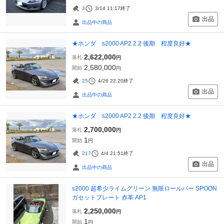
3
3/14 11:17
終了
出品
出品中の商品
★ホンダ s2000 AP2 2.2 後期 程度良好★
2,622,000
落札
円
2,580,000
開始
円
25
4/26 22:20
終了
出品
出品中の商品
★ホンダ s2000 AP2 2.2 後期 程度良好★
2,700,000
落札
円
1
開始
円
217
4/4 21:51
終了
出品
出品中の商品
s2000 超希少ライムグリーン 無限ロールバー SPOON
ガセットプレート 赤革 AP1
2,250,000
落札
円
1
開始
円