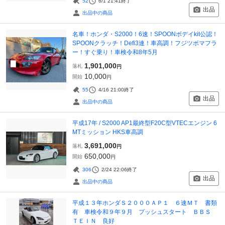
52
6/1 21:41
終了
出品
出品中の商品
名車！ホンダ・S2000！6速！SPOONボデイkit公認！
SPOONクラッチ！Defi3連！車高調！フジツボマフラ
ー！すぐ乗り！車検令和8年5月
1,901,000
落札
円
10,000
開始
円
55
4/16 21:00
終了
出品
出品中の商品
平成17年 / S2000 AP1最終型F20C型VTECエンジン 6
MTミッション HKS車高調
3,691,000
落札
円
650,000
開始
円
306
2/24 22:06
終了
出品
出品中の商品
平成１３年ホンダＳ２０００ＡＰ１ ６速ＭＴ 書類
有 車検令和９年９月 プッシュスタート ＢＢＳ
ＴＥＩＮ 良好