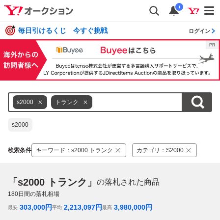
i
毎日引けるくじ 今すぐ挑戦
ログイン
s2000
トランク
s2000
検索条件
キーワード
：
s2000 トランク
カテゴリ
：
S2000
「s2000 トランク」
の落札された商品
180
日間の落札相場
303,000
円
2,213,097
円
3,980,000
円
最安
平均
最高