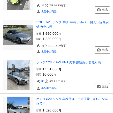
39
7/3 10:35
終了
出品
出品中の商品
S2000 AP1 ホンダ 車検1年有 シルバー 個人出品 最安
値 ガラス幌
1,550,000
落札
円
1,550,000
開始
円
2
5/20 22:00
終了
出品
出品中の商品
ホンダ S2000 AP1 6MT 美車 書類あり 自走可能
1,351,000
落札
円
10,000
開始
円
36
6/9 21:31
終了
出品
出品中の商品
ホンダ S2000 AP1 車検付き・自走可能・きれいな車
両です。
1,520,000
落札
円