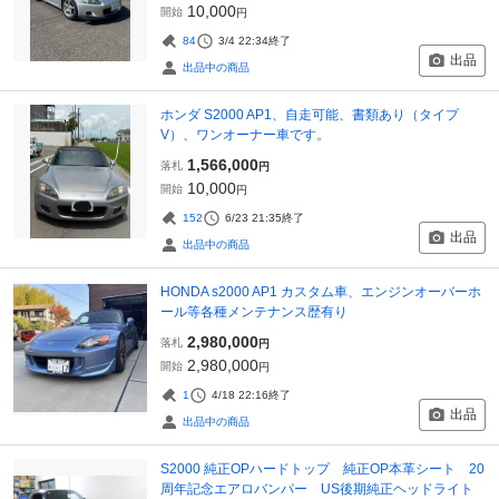
10,000
開始
円
84
3/4 22:34
終了
出品
出品中の商品
ホンダ S2000 AP1、自走可能、書類あり（タイプ
V）、ワンオーナー車です。
1,566,000
落札
円
10,000
開始
円
152
6/23 21:35
終了
出品
出品中の商品
HONDA s2000 AP1 カスタム車、エンジンオーバーホ
ール等各種メンテナンス歴有り
2,980,000
落札
円
2,980,000
開始
円
1
4/18 22:16
終了
出品
出品中の商品
S2000 純正OPハードトップ 純正OP本革シート 20
周年記念エアロバンパー US後期純正ヘッドライト