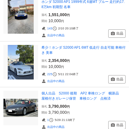
ホンダ S2000 AP1 1999年式 6速MT ブルー 走行約17.
8万km 初期型 名車
1,551,000
落札
円
10,000
開始
円
143
2/10 20:10
終了
出品
出品中の商品
希少！ホンダ S2000 AP1 6MT 低走行 自走可能 車検付
き 美車
2,354,000
落札
円
10,000
開始
円
225
5/11 22:04
終了
出品
出品中の商品
個人出品 S2000 後期 AP2 車検ロング 幌新品
屋根付きガレージ保管 車検ロング 点検済
3,790,000
落札
円
3,790,000
開始
円
1
5/29 21:13
終了
出品
出品中の商品