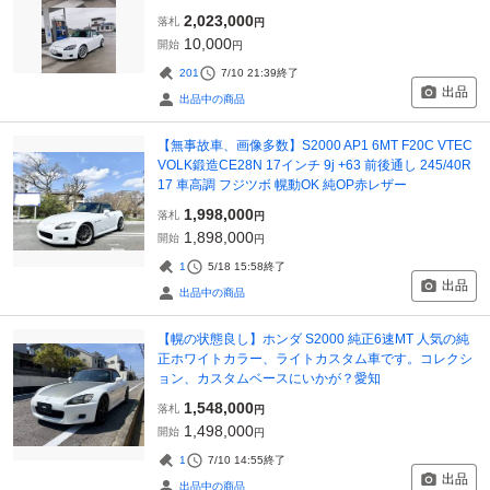
2,023,000
落札
円
10,000
開始
円
201
7/10 21:39
終了
出品
出品中の商品
【無事故車、画像多数】S2000 AP1 6MT F20C VTEC
VOLK鍛造CE28N 17インチ 9j +63 前後通し 245/40R
17 車高調 フジツボ 幌動OK 純OP赤レザー
1,998,000
落札
円
1,898,000
開始
円
1
5/18 15:58
終了
出品
出品中の商品
【幌の状態良し】ホンダ S2000 純正6速MT 人気の純
正ホワイトカラー、ライトカスタム車です。コレクシ
ョン、カスタムベースにいかが？愛知
1,548,000
落札
円
1,498,000
開始
円
1
7/10 14:55
終了
出品
出品中の商品