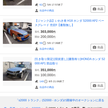
62
5/6 17:57
終了
出品
出品中の商品
【ジャンク品】いわき発 H18 ホンダ S2000 AP2 ベー
スグレード 売切!!【書類無し】
303,000
落札
円
200,000
開始
円
59
5/6 17:39
終了
出品
出品中の商品
[引き取り限定] [現状渡し] [書類有り]HONDA ホンダ S2
000 AP1 部品取り
351,000
落札
円
100,000
開始
円
140
8/5 21:06
終了
出品
出品中の商品
「s2000 トランク」(S2000 - ホンダ)
の開催中のオークションに戻る