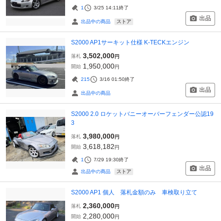
1
3/25 14:11
終了
出品
ストア
出品中の商品
S2000 AP1サーキット仕様 K-TECKエンジン
3,502,000
落札
円
1,950,000
開始
円
215
3/16 01:50
終了
出品
出品中の商品
S2000 2.0 ロケットバニーオーバーフェンダー公認19
3
3,980,000
落札
円
3,618,182
開始
円
1
7/29 19:30
終了
出品
ストア
出品中の商品
S2000 AP1 個人 落札金額のみ 車検取り立て
2,360,000
落札
円
2,280,000
開始
円