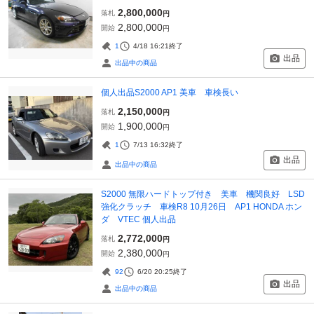
2,800,000
落札
円
2,800,000
開始
円
1
4/18 16:21
終了
出品
出品中の商品
個人出品S2000 AP1 美車 車検長い
2,150,000
落札
円
1,900,000
開始
円
1
7/13 16:32
終了
出品
出品中の商品
S2000 無限ハードトップ付き 美車 機関良好 LSD
強化クラッチ 車検R8 10月26日 AP1 HONDA ホン
ダ VTEC 個人出品
2,772,000
落札
円
2,380,000
開始
円
92
6/20 20:25
終了
出品
出品中の商品