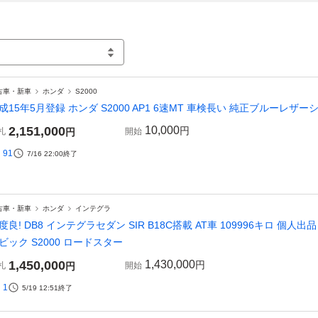
古車・新車
ホンダ
S2000
成15年5月登録 ホンダ S2000 AP1 6速MT 車検長い 純正ブルーレザ
2,151,000
10,000
円
札
円
開始
91
7/16 22:00
終了
古車・新車
ホンダ
インテグラ
度良! DB8 インテグラセダン SIR B18C搭載 AT車 109996キロ 個
ビック S2000 ロードスター
1,450,000
1,430,000
円
札
円
開始
1
5/19 12:51
終了