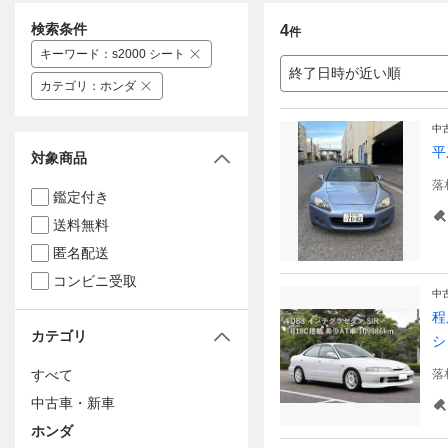
検索条件
4
件
キーワード
：
s2000 シート
終了日時が近い順
カテゴリ
：
ホンダ
中
平
対象商品
落
鑑定付き
送料無料
匿名配送
コンビニ受取
中
程
カテゴリ
シ
すべて
落
中古車・新車
ホンダ