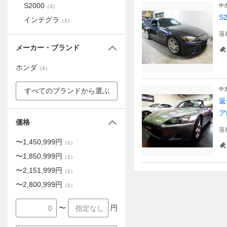
S2000
中
（
3
）
S
インテグラ
（
1
）
落
メーカー・ブランド
ホンダ
（
4
）
中
すべてのブランドから選ぶ
返
ア
価格
落
〜
1,450,999
円
（
1
）
〜
1,850,999
円
（
1
）
〜
2,151,999
円
（
1
）
〜
2,800,999
円
（
1
）
〜
円