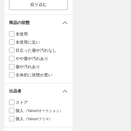
絞り込む
商品の状態
未使用
未使用に近い
目立った傷や汚れなし
やや傷や汚れあり
傷や汚れあり
全体的に状態が悪い
出品者
ストア
個人
（Yahoo!オークション）
個人
（Yahoo!フリマ）