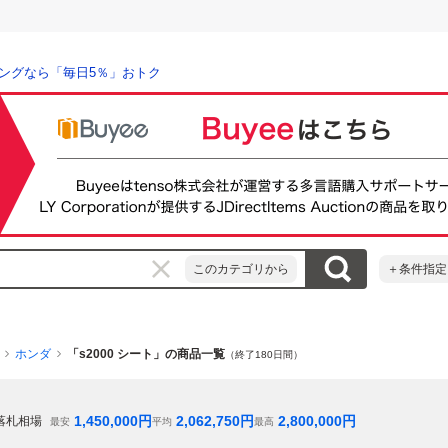
ングなら「毎日5％」おトク
このカテゴリから
＋条件指定
ホンダ
「s2000 シート」の商品一覧
（終了180日間）
1,450,000
円
2,062,750
円
2,800,000
円
落札相場
最安
平均
最高