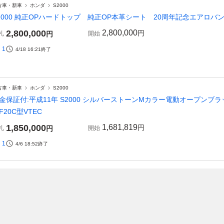
古車・新車
ホンダ
S2000
2000 純正OPハードトップ 純正OP本革シート 20周年記念エアロ
2,800,000
2,800,000
円
札
円
開始
1
4/18 16:21
終了
古車・新車
ホンダ
S2000
金保証付:平成11年 S2000 シルバーストーンMカラー電動オープンブ
F20C型VTEC
1,850,000
1,681,819
円
札
円
開始
1
4/6 18:52
終了