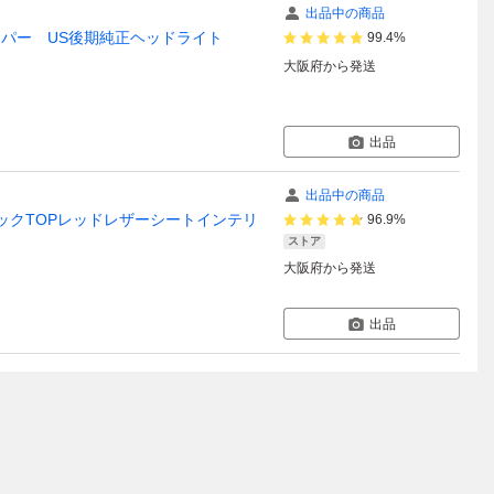
出品中の商品
バンパー US後期純正ヘッドライト
99.4%
大阪府
から発送
出品
出品中の商品
ラックTOPレッドレザーシートインテリ
96.9%
ストア
大阪府
から発送
出品