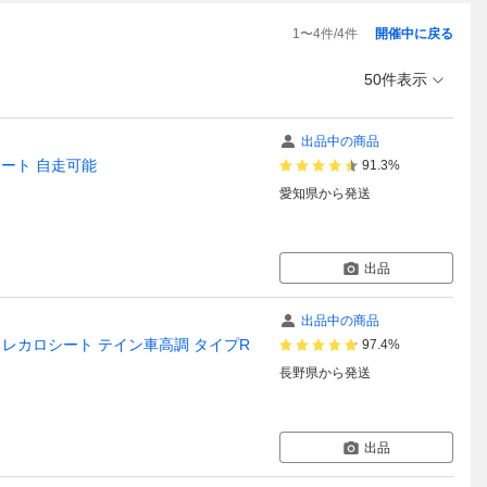
1
〜
4
件/
4
件
開催中に戻る
50件表示
出品中の商品
ーシート 自走可能
91.3%
愛知県
から発送
出品
出品中の商品
人出品 レカロシート テイン車高調 タイプR
97.4%
長野県
から発送
出品