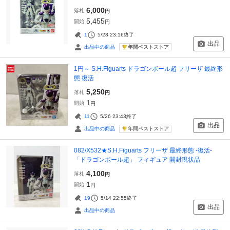
6,000
落札
円
5,455
開始
円
1
5/28 23:16
終了
出品
年間ベストストア
出品中の商品
1円～ S.H.Figuarts ドラゴンボール超 フリーザ 最終形
態 復活
5,250
落札
円
1
開始
円
11
5/26 23:43
終了
出品
年間ベストストア
出品中の商品
082/X532★S.H.Figuarts フリーザ 最終形態 -復活-
「ドラゴンボール超」 フィギュア 開封現状品
4,100
落札
円
1
開始
円
19
5/14 22:55
終了
出品
出品中の商品