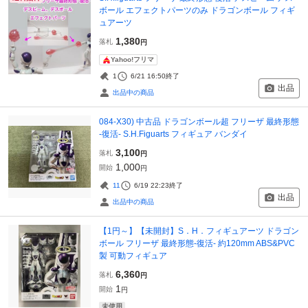
ボール エフェクトパーツのみ ドラゴンボール フィギ
ュアーツ
1,380
落札
円
Yahoo!フリマ
1
6/21 16:50
終了
出品
出品中の商品
084-X30) 中古品 ドラゴンボール超 フリーザ 最終形態
-復活- S.H.Figuarts フィギュア バンダイ
3,100
落札
円
1,000
開始
円
11
6/19 22:23
終了
出品
出品中の商品
【1円～】【未開封】S．H．フィギュアーツ ドラゴン
ボール フリーザ 最終形態-復活- 約120mm ABS&PVC
製 可動フィギュア
6,360
落札
円
1
開始
円
未使用