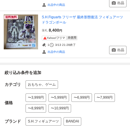
出品
出品中の商品
S.H.Figuarts フリーザ 最終形態復活 フィギュアーツ
送料無料
ドラゴンボール
8,400
落札
円
未使用
Yahoo!フリマ
1
3/13 21:28
終了
出品
出品中の商品
絞り込み条件を追加
カテゴリ
おもちゃ、ゲーム
〜3,999円
〜5,999円
〜6,999円
〜7,999円
価格
〜8,999円
〜10,999円
ブランド
S.H.フィギュアーツ
BANDAI