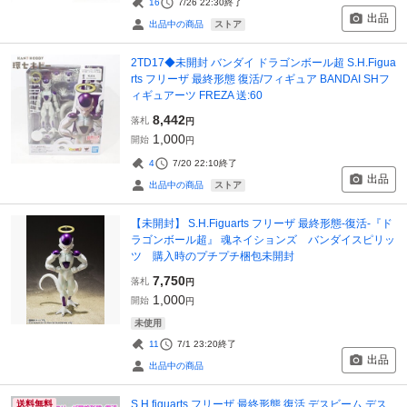
16
7/26 22:30
終了
出品
ストア
出品中の商品
2TD17◆未開封 バンダイ ドラゴンボール超 S.H.Figua
rts フリーザ 最終形態 復活/フィギュア BANDAI SHフ
ィギュアーツ FREZA 送:60
8,442
落札
円
1,000
開始
円
4
7/20 22:10
終了
出品
ストア
出品中の商品
【未開封】 S.H.Figuarts フリーザ 最終形態-復活-『ド
ラゴンボール超』 魂ネイションズ バンダイスピリッ
ツ 購入時のプチプチ梱包未開封
7,750
落札
円
1,000
開始
円
未使用
11
7/1 23:20
終了
出品
出品中の商品
S.H.figuarts フリーザ 最終形態 復活 デスビーム デス
送料無料