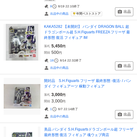
9
6/19 22:10
終了
出品
年間ベストストア
出品中の商品
KAKA5282 【未開封】 バンダイ DRAGON BALL 超
ドラゴンボール超 S.H.Figuarts FREEZA フリーザ 最
終形態 復活 フィギュア IM
5,450
落札
円
500
開始
円
16
6/14 22:32
終了
出品
出品中の商品
開封品 S.H.Figuarts フリーザ 最終形態 -復活- / バン
ダイ フィギュアーツ 稼動フィギュア
3,000
落札
円
3,000
開始
円
1
6/7 22:14
終了
出品
出品中の商品
美品 バンダイ S.H.Figuartsドラゴンボール超 フリーザ
最終形態 復活 フィギュア 魂ウェブ商店