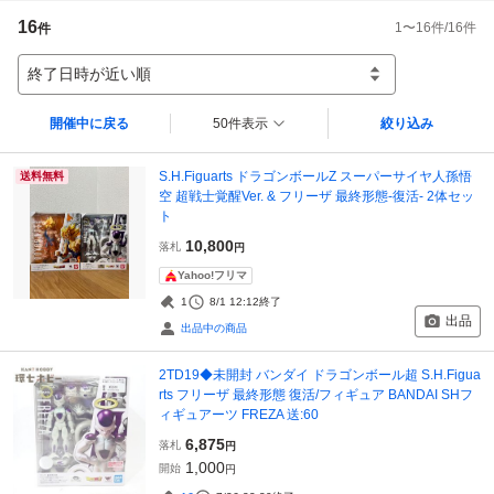
16
1
〜
16
件/
16
件
件
終了日時が近い順
開催中に戻る
50件表示
絞り込み
S.H.Figuarts ドラゴンボールZ スーパーサイヤ人孫悟
送料無料
空 超戦士覚醒Ver. & フリーザ 最終形態-復活- 2体セッ
ト
10,800
落札
円
Yahoo!フリマ
1
8/1 12:12
終了
出品
出品中の商品
2TD19◆未開封 バンダイ ドラゴンボール超 S.H.Figua
rts フリーザ 最終形態 復活/フィギュア BANDAI SHフ
ィギュアーツ FREZA 送:60
6,875
落札
円
1,000
開始
円