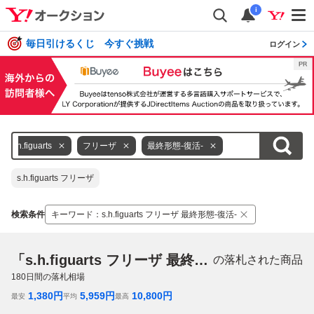
i
毎日引けるくじ 今すぐ挑戦
ログイン
s.h.figuarts
フリーザ
最終形態-復活-
s.h.figuarts フリーザ
検索条件
キーワード
：
s.h.figuarts フリーザ 最終形態-復活-
「s.h.figuarts フリーザ 最終形態-復活-」
の落札された商品
180
日間の落札相場
1,380
円
5,959
円
10,800
円
最安
平均
最高