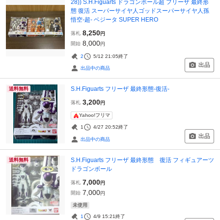
28)) S.H.Figuarts ドラゴンボール超 フリーザ 最終形
態 復活 スーパーサイヤ人ゴッドスーパーサイヤ人孫
悟空-超- ベジータ SUPER HERO
8,250
落札
円
8,000
開始
円
2
5/12 21:05
終了
出品
出品中の商品
S.H.Figuarts フリーザ 最終形態-復活-
送料無料
3,200
落札
円
Yahoo!フリマ
1
4/27 20:52
終了
出品
出品中の商品
S.H.Figuarts フリーザ 最終形態 復活 フィギュアーツ
送料無料
ドラゴンボール
7,000
落札
円
7,000
開始
円
未使用
1
4/9 15:21
終了