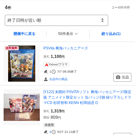
4
1
〜
4
件/
4
件
件
終了日時が近い順
開催中に戻る
50件表示
絞り込み
(1)
PSVita 爽海バッカニアーズ
送料無料
1,100
落札
円
Yahoo!フリマ
1
7/7 08:30
終了
出品
出品中の商品
[Y122] 未開封 PSVITAソフト 爽海バッカニアーズ!限定
版 アニメイト限定セット 缶バッジ2個 録り下ろしドラ
マCD 杉田智和 KENN 松岡禎丞 O
1,319
落札
円
809
開始
円
未使用
4
5/27 21:11
終了