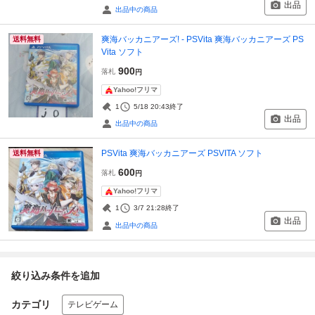
出品
出品中の商品
爽海バッカニアーズ! - PSVita 爽海バッカニアーズ PS
送料無料
Vita ソフト
900
落札
円
Yahoo!フリマ
1
5/18 20:43
終了
出品
出品中の商品
PSVita 爽海バッカニアーズ PSVITA ソフト
送料無料
600
落札
円
Yahoo!フリマ
1
3/7 21:28
終了
出品
出品中の商品
絞り込み条件を追加
カテゴリ
テレビゲーム