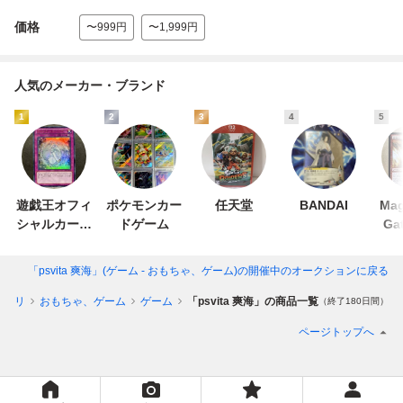
価格
〜999円
〜1,999円
人気のメーカー・ブランド
1
2
3
4
5
遊戯王オフィ
ポケモンカー
任天堂
BANDAI
Mag
シャルカード
ドゲーム
Ga
ゲーム デュエ
ルモンスター
「psvita 爽海」(ゲーム - おもちゃ、ゲーム)
の開催中のオークションに戻る
ズ
テゴリ
おもちゃ、ゲーム
ゲーム
「psvita 爽海」の商品一覧
（終了180日間）
ページトップへ