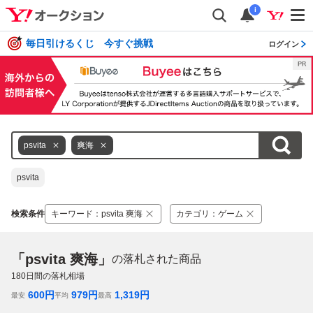
i
毎日引けるくじ 今すぐ挑戦
ログイン
psvita
爽海
psvita
検索条件
キーワード
：
psvita 爽海
カテゴリ
：
ゲーム
「psvita 爽海」
の落札された商品
180
日間の落札相場
600
円
979
円
1,319
円
最安
平均
最高