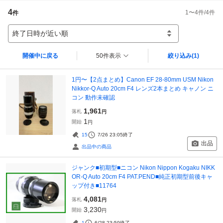
4
1
〜
4
件/
4
件
件
終了日時が近い順
開催中に戻る
50件表示
絞り込み
(1)
1円〜【2点まとめ】Canon EF 28-80mm USM Nikon
Nikkor-Q Auto 20cm F4 レンズ2本まとめ キャノン ニ
コン 動作未確認
1,961
落札
円
1
開始
円
15
7/26 23:05
終了
出品
出品中の商品
ジャンク■初期型■ニコン Nikon Nippon Kogaku NIKK
OR-Q Auto 20cm F4 PAT.PEND■純正初期型前後キャ
ップ付き■11764
4,081
落札
円
3,230
開始
円
1
6/28 23:59
終了