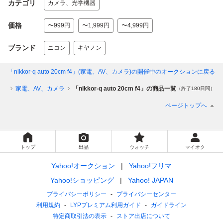
カテゴリ
カメラ、光学機器
価格
〜999円
〜1,999円
〜4,999円
ブランド
ニコン
キヤノン
「nikkor-q auto 20cm f4」(家電、AV、カメラ)
の開催中のオークションに戻る
ゴリ
家電、AV、カメラ
「nikkor-q auto 20cm f4」の商品一覧
（終了180日間）
ページトップへ
トップ
出品
ウォッチ
マイオク
Yahoo!オークション
Yahoo!フリマ
Yahoo!ショッピング
Yahoo! JAPAN
プライバシーポリシー
プライバシーセンター
利用規約
LYPプレミアム利用ガイド
ガイドライン
特定商取引法の表示
ストア出店について