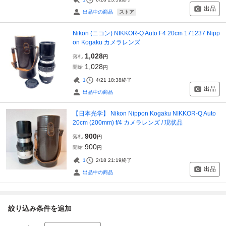
出品
ストア
出品中の商品
Nikon (ニコン) NIKKOR-Q Auto F4 20cm 171237 Nipp
on Kogaku カメラレンズ
1,028
落札
円
1,028
開始
円
1
4/21 18:38
終了
出品
出品中の商品
【日本光学】 Nikon Nippon Kogaku NIKKOR-Q Auto
20cm (200mm) f/4 カメラレンズ / 現状品
900
落札
円
900
開始
円
1
2/18 21:19
終了
出品
出品中の商品
絞り込み条件を追加