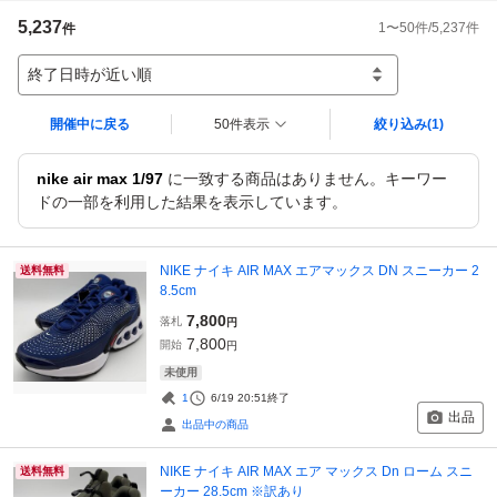
5,237
1
〜
50
件/
5,237
件
件
終了日時が近い順
開催中に戻る
50件表示
絞り込み
(1)
nike air max 1/97
に一致する商品はありません。キーワー
ドの一部を利用した結果を表示しています。
NIKE ナイキ AIR MAX エアマックス DN スニーカー 2
送料無料
8.5cm
7,800
落札
円
7,800
開始
円
未使用
1
6/19 20:51
終了
出品
出品中の商品
NIKE ナイキ AIR MAX エア マックス Dn ローム スニ
送料無料
ーカー 28.5cm ※訳あり