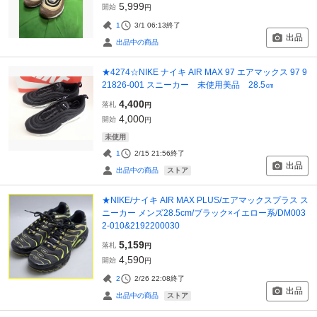
5,999
開始
円
1
3/1 06:13
終了
出品
出品中の商品
★4274☆NIKE ナイキ AIR MAX 97 エアマックス 97 9
21826-001 スニーカー 未使用美品 28.5㎝
4,400
落札
円
4,000
開始
円
未使用
1
2/15 21:56
終了
出品
ストア
出品中の商品
★NIKE/ナイキ AIR MAX PLUS/エアマックスプラス ス
ニーカー メンズ28.5cm/ブラック×イエロー系/DM003
2-010&2192200030
5,159
落札
円
4,590
開始
円
2
2/26 22:08
終了
出品
ストア
出品中の商品