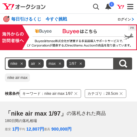
i
毎日引けるくじ 今すぐ挑戦
ログイン
nike
air
max
1/97
nike air max
検索条件
キーワード
：
nike air max 1/97
カテゴリ
：
28.5cm
「nike air max 1/97」
の落札された商品
180
日間の落札相場
1
円
12,807
円
900,000
円
最安
平均
最高