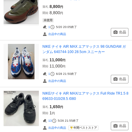
8,800
落札
円
8,800
開始
円
未使用
1
5/20 20:05
終了
出品
出品中の商品
NIKE ナイキ AIR MAX エアマックス 98 GUNDAM ガ
ンダム 640744-100 28.5cm スニーカー
11,000
落札
円
11,000
開始
円
1
6/28 21:50
終了
出品
出品中の商品
NIKE/ナイキ AIR MAX/エアマックス Full Ride TR1.5 8
69633-010/28.5 /080
1,650
落札
円
1
開始
円
13
5/26 21:55
終了
出品
年間ベストストア
出品中の商品