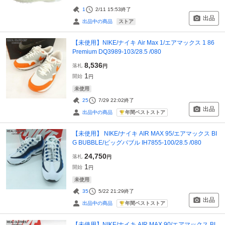
1
2/11 15:53
終了
出品
ストア
出品中の商品
【未使用】NIKE/ナイキ Air Max 1/エアマックス 1 86
Premium DQ3989-103/28.5 /080
8,536
落札
円
1
開始
円
未使用
25
7/29 22:02
終了
出品
年間ベストストア
出品中の商品
【未使用】 NIKE/ナイキ AIR MAX 95/エアマックス BI
G BUBBLE/ビッグバブル IH7855-100/28.5 /080
24,750
落札
円
1
開始
円
未使用
35
5/22 21:29
終了
出品
年間ベストストア
出品中の商品
【未使用】NIKE/ナイキ AIR MAX 90/エアマックス BL