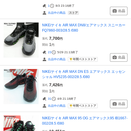
1
8/3 23:16
終了
出品
ストア
出品中の商品
NIKE/ナイキ AIR MAX DN8/エアマックス スニーカー
FQ7860-003/28.5 /080
7,700
落札
円
1
開始
円
23
5/29 21:13
終了
出品
年間ベストストア
出品中の商品
NIKE/ナイキ AIR MAX DN ES エアマックス エッセン
シャル HV5235-002/28.5 /080
7,426
落札
円
1
開始
円
31
4/9 21:18
終了
出品
年間ベストストア
出品中の商品
NIKE/ナイキ AIR MAX 95 OG エアマックス95 IB1667-
002/28.5 /080