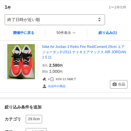
1
1
〜
1
件/
1
件
件
終了日時が近い順
開催中に戻る
50件表示
絞り込み
(1)
Nike Air Jordan 3 Retro Fire Red/Cement 29cm エア
ジョーダン3 US11 ナイキエアマックス AIR JORDAN
1 5 11
2,580
落札
円
1,000
開始
円
4
3/29 21:58
終了
出品
出品中の商品
絞り込み条件を追加
カテゴリ
29.0cm