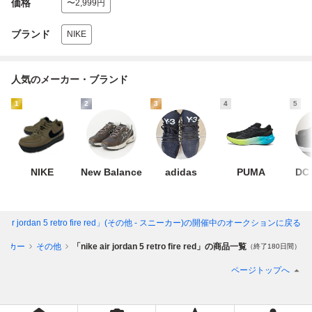
価格
〜2,999円
ブランド
NIKE
人気のメーカー・ブランド
1
2
3
4
5
NIKE
New Balance
adidas
PUMA
DC
e air jordan 5 retro fire red」(その他 - スニーカー)
の開催中のオークションに戻る
ーカー
その他
「nike air jordan 5 retro fire red」の商品一覧
（終了180日間）
ページトップへ