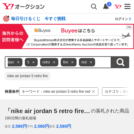
i
毎日引けるくじ 今すぐ挑戦
ログイン
jordan
5
retro
fire
red
nike air jordan 5 retro fire
検索条件
キーワード
：
nike air jordan 5 retro fire red
カテゴリ
：
その他
「nike air jordan 5 retro fire red」
の落札された商品
180
日間の落札相場
2,580
円
2,580
円
2,580
円
最安
平均
最高