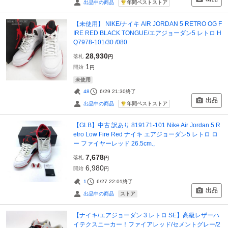
年間ベストストア
出品中の商品
【未使用】 NIKE/ナイキ AIR JORDAN 5 RETRO OG F
IRE RED BLACK TONGUE/エアジョーダン5 レトロ H
Q7978-101/30 /080
28,930
落札
円
1
開始
円
未使用
48
6/29 21:30
終了
出品
年間ベストストア
出品中の商品
【GLB】中古 訳あり 819171-101 Nike Air Jordan 5 R
etro Low Fire Red ナイキ エアジョーダン5 レトロ ロ
ー ファイヤーレッド 26.5cm.,
7,678
落札
円
6,980
開始
円
1
6/27 22:01
終了
出品
ストア
出品中の商品
【ナイキ/エアジョーダン 3 レトロ SE】高級レザーハ
イテクスニーカー！ファイアレッド/セメントグレー/2