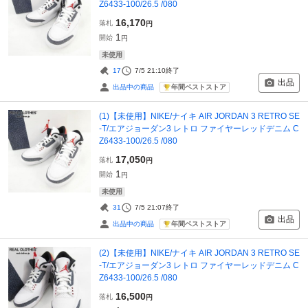
Z6433-100/26.5 /080
16,170
落札
円
1
開始
円
未使用
17
7/5 21:10
終了
出品
年間ベストストア
出品中の商品
(1)【未使用】NIKE/ナイキ AIR JORDAN 3 RETRO SE
-T/エアジョーダン3 レトロ ファイヤーレッドデニム C
Z6433-100/26.5 /080
17,050
落札
円
1
開始
円
未使用
31
7/5 21:07
終了
出品
年間ベストストア
出品中の商品
(2)【未使用】NIKE/ナイキ AIR JORDAN 3 RETRO SE
-T/エアジョーダン3 レトロ ファイヤーレッドデニム C
Z6433-100/26.5 /080
16,500
落札
円