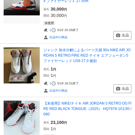
4 ファイヤーレッド 27.5cm
30,000
落札
円
30,000
開始
円
未使用
1
5/22 20:26
終了
出品
出品中の商品
ジャンク 加水分解によるパーツ欠損 90s NIKE AIR JO
RDAN 5 RETRO FIRE RED ナイキ エアジョーダン5
ファイヤーレッド US9 27.0 復刻
1
落札
円
1
開始
円
1
5/18 18:31
終了
出品
出品中の商品
【未使用】NIKE/ナイキ AIR JORDAN 5 RETRO OG FI
RE RED BLACK TONGUE（2025） HQ7978-101/30 /
080
23,100
落札
円
1
開始
円