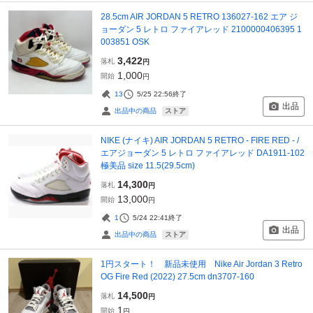
28.5cm AIR JORDAN 5 RETRO 136027-162 エア ジ
ョーダン 5 レトロ ファイアレッド 2100000406395 1
003851 OSK
3,422
落札
円
1,000
開始
円
13
5/25 22:56
終了
出品
ストア
出品中の商品
NIKE (ナイキ) AIR JORDAN 5 RETRO - FIRE RED - /
エアジョーダン 5 レトロ ファイアレッド DA1911-102
極美品 size 11.5(29.5cm)
14,300
落札
円
13,000
開始
円
1
5/24 22:41
終了
出品
ストア
出品中の商品
1円スタート！ 新品未使用 Nike Air Jordan 3 Retro
OG Fire Red (2022) 27.5cm dn3707-160
14,500
落札
円
1
開始
円