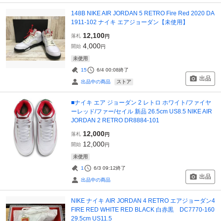
148B NIKE AIR JORDAN 5 RETRO Fire Red 2020 DA
1911-102 ナイキ エアジョーダン【未使用】
12,100
落札
円
4,000
開始
円
未使用
15
6/4 00:08
終了
出品
ストア
出品中の商品
■ナイキ エア ジョーダン 2 レトロ ホワイト/ファイヤ
ーレッド/ファー/セイル 新品 26.5cm US8.5 NIKE AIR
JORDAN 2 RETRO DR8884-101
12,000
落札
円
12,000
開始
円
未使用
1
6/3 09:12
終了
出品
出品中の商品
NIKE ナイキ AIR JORDAN 4 RETRO エアジョーダン4
FIRE RED WHITE RED BLACK 白赤黒 DC7770-160
29.5cm US11.5