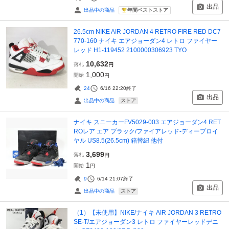
出品
年間ベストストア
出品中の商品
26.5cm NIKE AIR JORDAN 4 RETRO FIRE RED DC7
770-160 ナイキ エアジョーダン4 レトロ ファイヤー
レッド H1-119452 2100000306923 TYO
10,632
落札
円
1,000
開始
円
24
6/16 22:20
終了
出品
ストア
出品中の商品
ナイキ スニーカーFV5029-003 エアジョーダン4 RET
ROレア エア ブラック/ファイアレッド-ディープロイ
ヤル US8.5(26.5cm) 箱替紐 他付
3,699
落札
円
1
開始
円
9
6/14 21:07
終了
出品
ストア
出品中の商品
（1）【未使用】NIKE/ナイキ AIR JORDAN 3 RETRO
SE-T/エアジョーダン3 レトロ ファイヤーレッドデニ