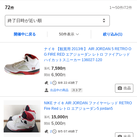
72
1
〜
50
件/
72
件
件
終了日時が近い順
開催中に戻る
50件表示
絞り込み
(1)
ナイキ 【観賞用 2013年】 AIR JORDAN 5 RETRO O
G FIRE RED エアジョーダン レトロ ファイアレッド
ハイカットスニーカー 136027-120
7,590
落札
円
6,900
開始
円
1
8/8 22:43
終了
出品
ストア
出品中の商品
NIKE ナイキ AIR JORDAN ファイヤーレッド RETRO
Fire Red レトロ エアジョーダン5 jordan5
15,000
落札
円
5,000
開始
円
2
8/5 07:46
終了
出品