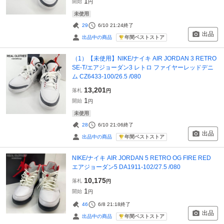
1
開始
円
未使用
29
6/10 21:24
終了
出品
年間ベストストア
出品中の商品
（1）【未使用】NIKE/ナイキ AIR JORDAN 3 RETRO
SE-T/エアジョーダン3 レトロ ファイヤーレッドデニ
ム CZ6433-100/26.5 /080
13,201
落札
円
1
開始
円
未使用
28
6/10 21:06
終了
出品
年間ベストストア
出品中の商品
NIKE/ナイキ AIR JORDAN 5 RETRO OG FIRE RED
エアジョーダン5 DA1911-102/27.5 /080
10,175
落札
円
1
開始
円
46
6/8 21:18
終了
出品
年間ベストストア
出品中の商品