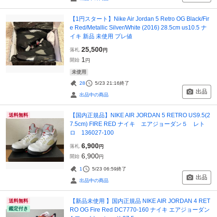
【1円スタート】Nike Air Jordan 5 Retro OG Black/Fir
e Red/Metallic Silver/White (2016) 28.5cm us10.5 ナ
イキ 新品 未使用 プレ値
25,500
落札
円
1
開始
円
未使用
28
5/23 21:16
終了
出品
出品中の商品
【国内正規品】NIKE AIR JORDAN 5 RETRO US9.5(2
送料無料
7.5cm) FIRE RED ナイキ エアジョーダン５ レト
ロ 136027-100
6,900
落札
円
6,900
開始
円
1
5/23 06:59
終了
出品
出品中の商品
【新品未使用 】国内正規品 NIKE AIR JORDAN 4 RET
送料無料
鑑定付き
RO OG Fire Red DC7770-160 ナイキ エアジョーダン