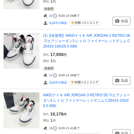
1
開始
円
未使用
22
6/29 22:09
終了
出品
年間ベストストア
出品中の商品
(1)【未使用】NIKE/ナイキ AIR JORDAN 3 RETRO SE
-T/エアジョーダン3 レトロ ファイヤーレッドデニム C
Z6433-100/26.5 /080
17,050
落札
円
1
開始
円
未使用
31
6/29 21:56
終了
出品
年間ベストストア
出品中の商品
NIKE/ナイキ AIR JORDAN 3 RETRO SE-T/エアジョー
ダン3 レトロ ファイヤーレッドデニム CZ6433-100/2
6.5 /080
10,176
落札
円
1
開始
円
28
6/29 21:41
終了
出品