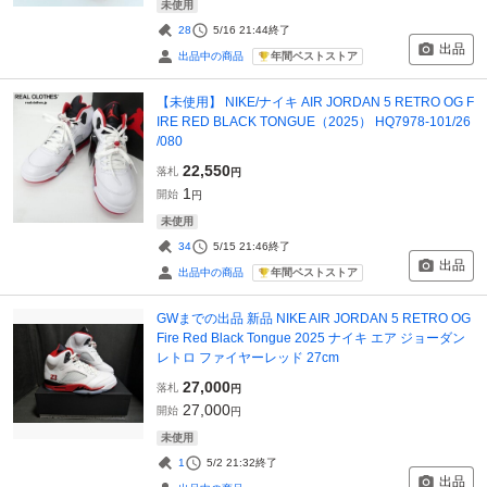
未使用
28
5/16 21:44
終了
出品
年間ベストストア
出品中の商品
【未使用】 NIKE/ナイキ AIR JORDAN 5 RETRO OG F
IRE RED BLACK TONGUE（2025） HQ7978-101/26
/080
22,550
落札
円
1
開始
円
未使用
34
5/15 21:46
終了
出品
年間ベストストア
出品中の商品
GWまでの出品 新品 NIKE AIR JORDAN 5 RETRO OG
Fire Red Black Tongue 2025 ナイキ エア ジョーダン
レトロ ファイヤーレッド 27cm
27,000
落札
円
27,000
開始
円
未使用
1
5/2 21:32
終了
出品