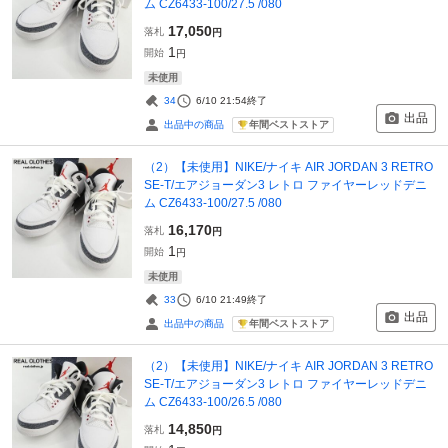
ム CZ6433-100/27.5 /080
17,050
落札
円
1
開始
円
未使用
34
6/10 21:54
終了
出品
年間ベストストア
出品中の商品
（2）【未使用】NIKE/ナイキ AIR JORDAN 3 RETRO
SE-T/エアジョーダン3 レトロ ファイヤーレッドデニ
ム CZ6433-100/27.5 /080
16,170
落札
円
1
開始
円
未使用
33
6/10 21:49
終了
出品
年間ベストストア
出品中の商品
（2）【未使用】NIKE/ナイキ AIR JORDAN 3 RETRO
SE-T/エアジョーダン3 レトロ ファイヤーレッドデニ
ム CZ6433-100/26.5 /080
14,850
落札
円