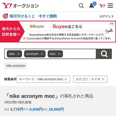
i
毎日引けるくじ 今すぐ挑戦
ログイン
nike
acronym
moc
nike acronym
検索条件
キーワード
：
nike acronym moc
カテゴリ
：
ナイキ
「nike acronym moc」
の落札された商品
180
日間の落札相場
3,776
円
6,838
円
18,000
円
最安
平均
最高