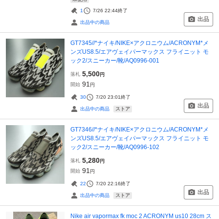
1
7/26 22:44
終了
出品
出品中の商品
GT7345//*ナイキ/NIKE×アクロニウム/ACRONYM*メ
ンズUS8.5/エアヴェイパーマックス フライニット モ
ック2/スニーカー/靴/AQ0996-001
5,500
落札
円
91
開始
円
30
7/20 23:01
終了
出品
ストア
出品中の商品
GT7346//*ナイキ/NIKE×アクロニウム/ACRONYM*メ
ンズUS8.5/エアヴェイパーマックス フライニット モ
ック2/スニーカー/靴/AQ0996-102
5,280
落札
円
91
開始
円
22
7/20 22:16
終了
出品
ストア
出品中の商品
Nike air vapormax fk moc 2 ACRONYM us10 28cm ス