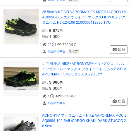
26.5cm NIKE AIR VAPORMAX FK MOC2 / ACRONYM
AQ0996-007 エアヴェイパーマックスFK MOC2 アク
ロニウム H2-124106 2100000412280 TYO
6,875
落札
円
1,000
開始
円
15
6/3 22:10
終了
出品
ストア
出品中の商品
レア 極美品 NIKE×ACRONYM/ナイキ×アクロニウム
エアヴェイパーマックス フライニット モック2 AIR V
APORMAX FK MOC 2 US10.5 28.5cm
9,000
落札
円
9,000
開始
円
1
4/28 21:55
終了
出品
出品中の商品
ACRONYM アクロニウム × NIKE VAPORMAX MOC 2
AQ0996-102 SAIL/CARGO KHAKI-DARK STUCCO 2
6.5cm