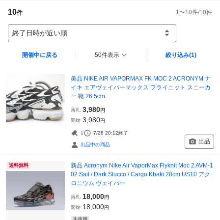
10
1
〜
10
件/
10
件
件
終了日時が近い順
開催中に戻る
50件表示
絞り込み
(1)
美品 NIKE AIR VAPORMAX FK MOC 2 ACRONYM ナ
イキ エアヴェイパーマックス フライニット スニーカ
ー 靴 26.5cm
3,980
落札
円
3,980
開始
円
1
7/28 20:12
終了
出品
出品中の商品
新品 Acronym Nike Air VaporMax Flyknit Moc 2 AVM-1
送料無料
02 Sail / Dark Stucco / Cargo Khaki 28cm US10 アク
ロニウム ヴェイパー
18,000
落札
円
18,000
開始
円
未使用