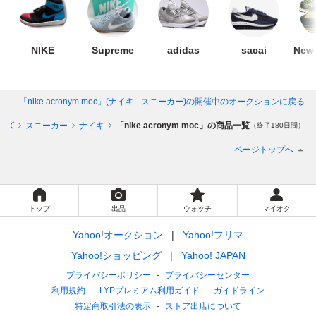
NIKE
Supreme
adidas
sacai
New 
「nike acronym moc」(ナイキ - スニーカー)
の開催中のオークションに戻る
ーズ
スニーカー
ナイキ
「nike acronym moc」の商品一覧
（終了180日間）
ページトップへ
トップ
出品
ウォッチ
マイオク
Yahoo!オークション
Yahoo!フリマ
Yahoo!ショッピング
Yahoo! JAPAN
プライバシーポリシー
プライバシーセンター
利用規約
LYPプレミアム利用ガイド
ガイドライン
特定商取引法の表示
ストア出店について