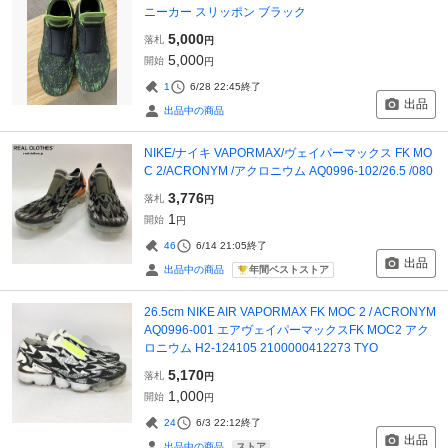
ニーカー スリッポン ブラック
5,000
落札
円
5,000
開始
円
1
6/28 22:45
終了
出品
出品中の商品
NIKE/ナイキ VAPORMAX/ヴェイパーマックス FK MO
C 2/ACRONYM /アクロニウム AQ0996-102/26.5 /080
3,776
落札
円
1
開始
円
46
6/14 21:05
終了
出品
年間ベストストア
出品中の商品
26.5cm NIKE AIR VAPORMAX FK MOC 2 / ACRONYM
AQ0996-001 エアヴェイパーマックスFK MOC2 アク
ロニウム H2-124105 2100000412273 TYO
5,170
落札
円
1,000
開始
円
24
6/3 22:12
終了
出品
ストア
出品中の商品