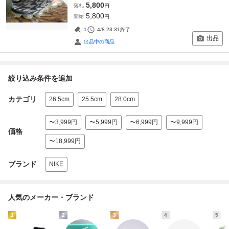
5,800
落札
円
5,800
開始
円
1
4/8 23:31
終了
出品
出品中の商品
絞り込み条件を追加
カテゴリ
26.5cm
25.5cm
28.0cm
〜3,999円
〜5,999円
〜6,999円
〜9,999円
価格
〜18,999円
ブランド
NIKE
人気のメーカー・ブランド
1
2
3
4
5