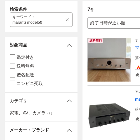
検索条件
7
件
キーワード
：
marantz model50
終了日時が近い順
オ
送料無料
対象商品
マ
鑑定付き
落
送料無料
匿名配送
コンビニ受取
ア
m
カテゴリ
落
家電、AV、カメラ
（
7
）
メーカー・ブランド