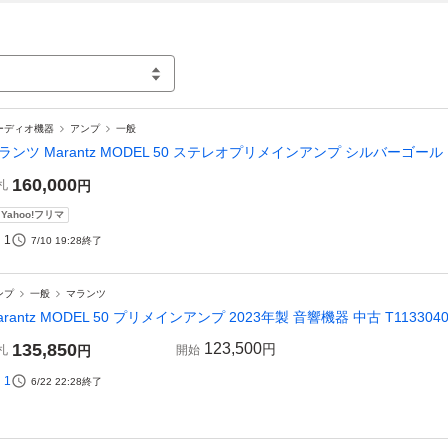
ーディオ機器
アンプ
一般
ランツ Marantz MODEL 50 ステレオプリメインアンプ シルバーゴールド 
160,000
札
円
Yahoo!フリマ
1
7/10 19:28
終了
ンプ
一般
マランツ
arantz MODEL 50 プリメインアンプ 2023年製 音響機器 中古 T1133040
135,850
123,500
円
札
円
開始
1
6/22 22:28
終了