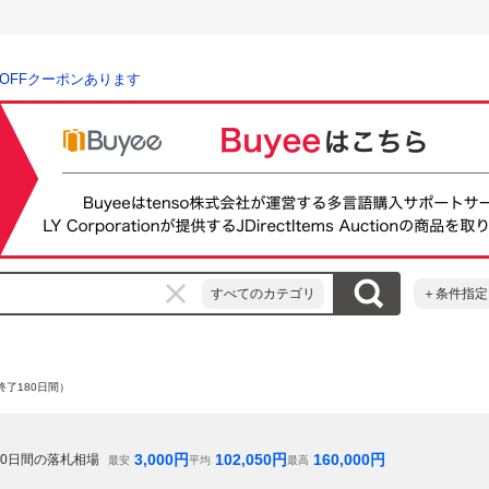
％OFFクーポンあります
すべてのカテゴリ
＋条件指定
終了180日間）
3,000
円
102,050
円
160,000
円
0
日間の落札相場
最安
平均
最高