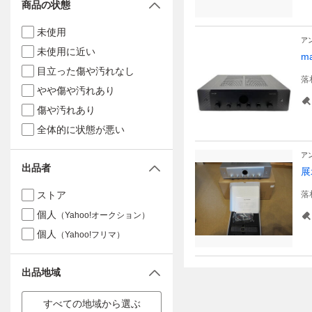
商品の状態
未使用
ア
未使用に近い
m
目立った傷や汚れなし
落
やや傷や汚れあり
傷や汚れあり
全体的に状態が悪い
ア
出品者
展
ストア
落
個人
（Yahoo!オークション）
個人
（Yahoo!フリマ）
出品地域
すべての地域から選ぶ