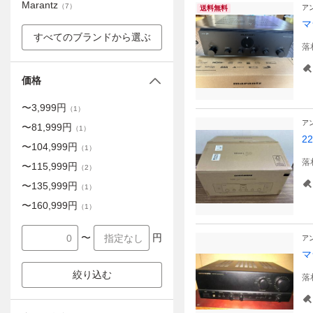
Marantz
（
7
）
ア
送料無料
マ
すべてのブランドから選ぶ
落
価格
〜
3,999
円
（
1
）
ア
〜
81,999
円
（
1
）
2
〜
104,999
円
（
1
）
落
〜
115,999
円
（
2
）
〜
135,999
円
（
1
）
〜
160,999
円
（
1
）
〜
円
ア
マ
絞り込む
落