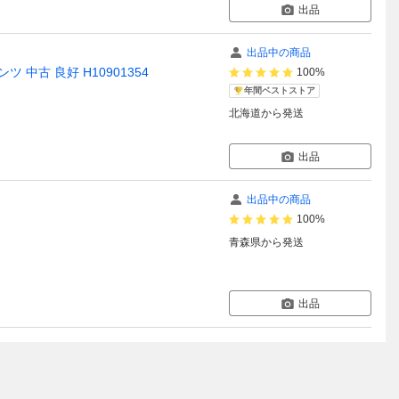
出品
出品中の商品
ツ 中古 良好 H10901354
100%
年間ベストストア
北海道
から発送
出品
出品中の商品
100%
青森県
から発送
出品