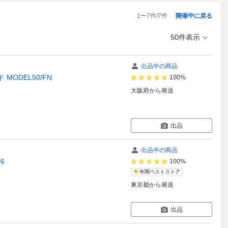
1
〜
7
件/
7
件
開催中に戻る
50件表示
出品中の商品
MODEL50/FN
100%
大阪府
から発送
出品
出品中の商品
6
100%
年間ベストストア
東京都
から発送
出品