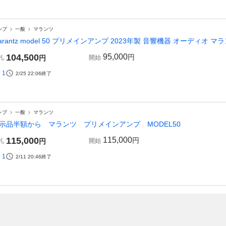
ンプ
一般
マランツ
arantz model 50 プリメインアンプ 2023年製 音響機器 オーディオ マラン
104,500
95,000
円
札
円
開始
1
2/25 22:06
終了
ンプ
一般
マランツ
示品半額から マランツ プリメインアンプ MODEL50
115,000
115,000
円
札
円
開始
1
2/11 20:46
終了