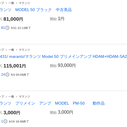
ンプ
一般
マランツ
ランツ MODEL 50 ブラック 中古美品
81,000
1
円
札
円
開始
81
5/31 22:13
終了
ンプ
一般
マランツ
2431/ marantz/マランツ Model 50 プリメインアンプ HDAM+HDAM
115,001
93,000
円
札
円
開始
24
5/3 00:06
終了
ンプ
一般
マランツ
ランツ プリメイン アンプ MODEL PM-50 動作品
3,000
3,000
円
札
円
開始
1
4/19 18:48
終了