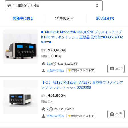
終了日時が近い順
開催中に戻る
50件表示
絞り込み
(1)
■□McIntosh MA2275/KT88 真空管 プリメインアンプ
KT-88 マッキントッシュ 正規品 元箱付□■033514002
Wm□■
528,668
落札
円
1,000
開始
円
155
3/25 22:20
終了
出品
年間ベストストア
出品中の商品
【 C 】K2136 McIntosh MA2275 真空管プリメインア
ンプ マッキントッシュ 3203358
451,000
落札
円
1
開始
円
7
2/20 22:24
終了
出品
年間ベストストア
出品中の商品