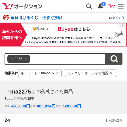
i
毎日引けるくじ 今すぐ挑戦
ログイン
ma2275
検索条件
キーワード
：
ma2275
カテゴリ
：
オーディオ機器
「ma2275」
の落札された商品
180
日間の落札相場
451,000
円
489,834
円
528,668
円
最安
平均
最高
2
1
〜
2
件/
2
件
件