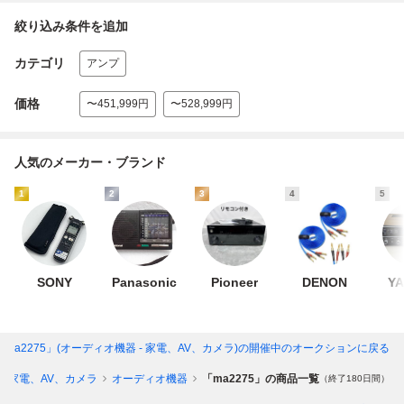
絞り込み条件を追加
カテゴリ
アンプ
価格
〜451,999円
〜528,999円
人気のメーカー・ブランド
1
2
3
4
5
SONY
Panasonic
Pioneer
DENON
Y
「ma2275」(オーディオ機器 - 家電、AV、カメラ)
の開催中のオークションに戻る
家電、AV、カメラ
オーディオ機器
「ma2275」の商品一覧
（終了180日間）