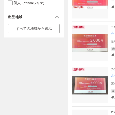
個人
（Yahoo!フリマ）
出品地域
チ
送料無料
すべての地域から選ぶ
ル
落
未
チ
送料無料
ル
落
未
チ