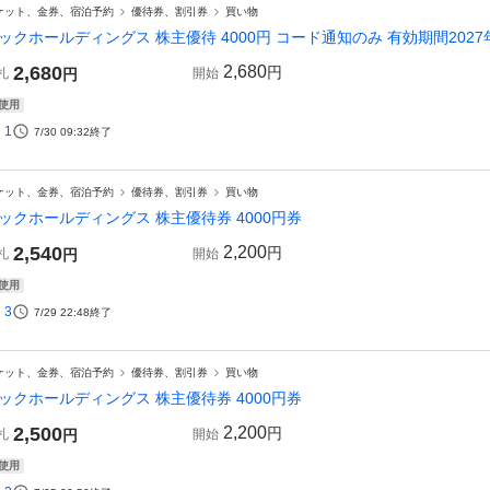
ケット、金券、宿泊予約
優待券、割引券
買い物
ックホールディングス 株主優待 4000円 コード通知のみ 有効期間202
2,680
2,680
円
札
円
開始
使用
1
7/30 09:32
終了
ケット、金券、宿泊予約
優待券、割引券
買い物
ックホールディングス 株主優待券 4000円券
2,540
2,200
円
札
円
開始
使用
3
7/29 22:48
終了
ケット、金券、宿泊予約
優待券、割引券
買い物
ックホールディングス 株主優待券 4000円券
2,500
2,200
円
札
円
開始
使用