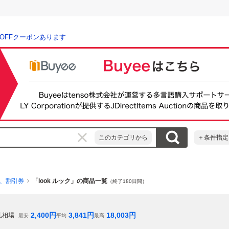
％OFFクーポンあります
このカテゴリから
＋条件指定
、割引券
「look ルック」の商品一覧
（終了180日間）
2,400
円
3,841
円
18,003
円
札相場
最安
平均
最高