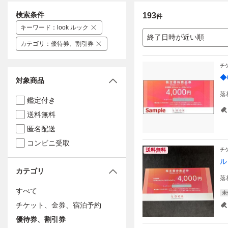
検索条件
193
件
キーワード
：
look ルック
終了日時が近い順
カテゴリ
：
優待券、割引券
チ
◆
対象商品
落
鑑定付き
送料無料
匿名配送
コンビニ受取
チ
送料無料
ル
カテゴリ
落
すべて
未
チケット、金券、宿泊予約
優待券、割引券