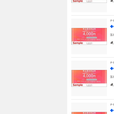
チ
◆
落
チ
◆
落
チ
◆