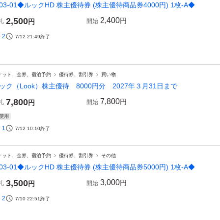
03-01◆ルックHD 株主優待券 (株主優待商品券4000円) 1枚-A◆
2,500
2,400
円
札
円
開始
2
7/12 21:49
終了
ケット、金券、宿泊予約
優待券、割引券
買い物
ック（Look）株主優待 8000円分 2027年３月31日まで
7,800
7,800
円
札
円
開始
使用
1
7/12 10:10
終了
ケット、金券、宿泊予約
優待券、割引券
その他
03-01◆ルックHD 株主優待券 (株主優待商品券5000円) 1枚-A◆
3,500
3,000
円
札
円
開始
2
7/10 22:51
終了