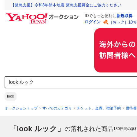
【緊急支援】令和8年熊本地震 緊急支援募金にご協力ください
IDでもっと便利に
新規取得
ログイン
［おトク］10
look
オークショントップ
すべてのカテゴリ
チケット、金券、宿泊予約
優待券
「look ルック」
の落札された商品
180
日間の落