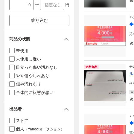
〜
円
チ
絞り込む
◆
落
商品の状態
未使用
未使用に近い
目立った傷や汚れなし
チ
送料無料
ル
やや傷や汚れあり
落
傷や汚れあり
全体的に状態が悪い
未
出品者
チ
ストア
◆
個人
（Yahoo!オークション）
落