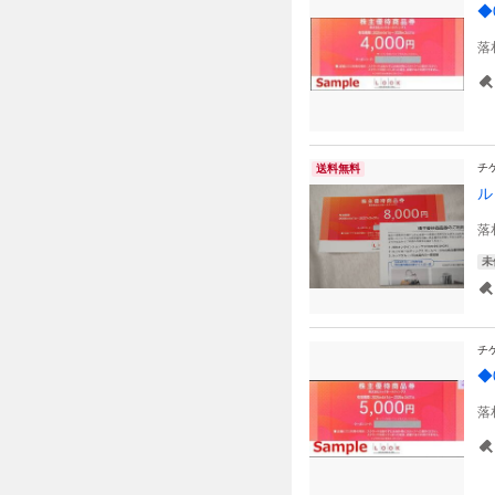
◆
落
チ
送料無料
ル
落
未
チ
◆
落