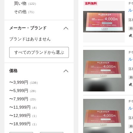
買い物
チ
送料無料
（
122
）
ル
その他
（
71
）
落
メーカー・ブランド
未
ブランドはありません
すべてのブランドから選ぶ
チ
ル
落
価格
未
〜
3,999
円
（
136
）
〜
5,999
円
（
28
）
〜
7,999
円
（
23
）
チ
〜
11,999
円
ル
（
4
）
〜
12,999
円
（
1
）
落
〜
18,999
円
（
1
）
未