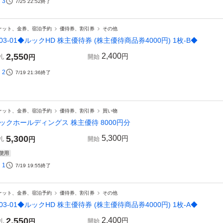
3
7/25 22:52
終了
ケット、金券、宿泊予約
優待券、割引券
その他
03-01◆ルックHD 株主優待券 (株主優待商品券4000円) 1枚-B◆
2,550
2,400
円
札
円
開始
2
7/19 21:36
終了
ケット、金券、宿泊予約
優待券、割引券
買い物
ックホールディングス 株主優待 8000円分
5,300
5,300
円
札
円
開始
使用
1
7/19 19:55
終了
ケット、金券、宿泊予約
優待券、割引券
その他
03-01◆ルックHD 株主優待券 (株主優待商品券4000円) 1枚-A◆
2,550
2,400
円
札
円
開始