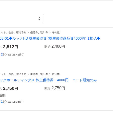
ケット、金券、宿泊予約
優待券、割引券
その他
03-01◆ルックHD 株主優待券 (株主優待商品券4000円) 1枚-A◆
2,512
2,400
円
札
円
開始
2
8/5 21:41
終了
ケット、金券、宿泊予約
優待券、割引券
買い物
ックホールディングス 株主優待券 4000円 コード通知のみ
2,750
2,750
円
札
円
開始
使用
1
8/1 15:35
終了