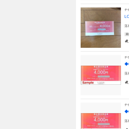
チ
L
落
未
チ
◆
落
チ
◆
落