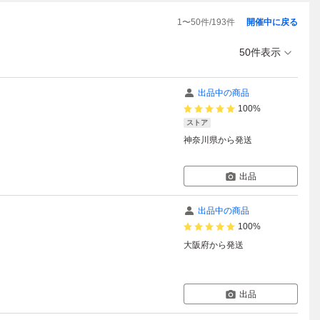
1
〜
50
件/
193
件
開催中に戻る
50件表示
出品中の商品
100%
ストア
神奈川県
から発送
出品
出品中の商品
100%
大阪府
から発送
出品