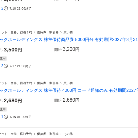
2
7/18 21:09
終了
ケット、金券、宿泊予約
優待券、割引券
買い物
ックホールディングス 株主優待商品券 5000円分 有効期限2027年3月3
3,500
3,200
円
札
円
開始
使用
3
7/17 21:50
終了
ケット、金券、宿泊予約
優待券、割引券
買い物
ックホールディングス 株主優待 4000円 コード通知のみ 有効期間202
2,680
2,680
円
札
円
開始
使用
1
7/15 01:20
終了
ケット、金券、宿泊予約
優待券、割引券
その他