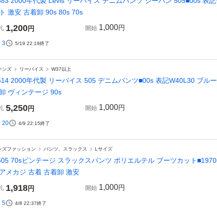
583 2000年代製 Levis リーバイス デニムパンツ ジーパン 505■00s 
ト 激安 古着卸 90s 80s 70s
1,200
1,000
円
札
円
開始
3
5/19 22:19
終了
ーンズ
リーバイス
W37以上
514 2000年代製 リーバイス 505 デニムパンツ■00s 表記W40L30 
卸 ヴィンテージ 90s
5,250
1,000
円
札
円
開始
20
4/9 22:15
終了
ンズファッション
パンツ、スラックス
Lサイズ
505 70sビンテージ スラックスパンツ ポリエルテル ブーツカット■1970
 アメカジ 古着 古着卸 激安
1,918
1,000
円
札
円
開始
5
4/8 22:37
終了