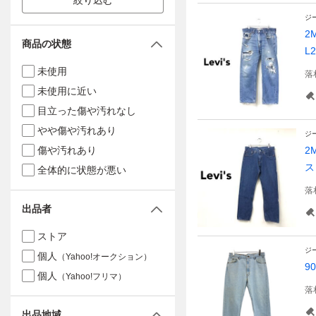
絞り込む
ジ
2
商品の状態
L
未使用
落
未使用に近い
目立った傷や汚れなし
やや傷や汚れあり
ジ
傷や汚れあり
2
ス
全体的に状態が悪い
落
出品者
ストア
ジ
個人
（Yahoo!オークション）
9
個人
（Yahoo!フリマ）
落
出品地域