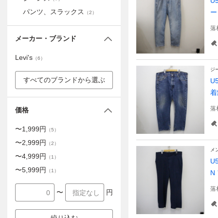
U
パンツ、スラックス
ー
（
2
）
落
メーカー・ブランド
Levi's
（
6
）
ジ
すべてのブランドから選ぶ
U
着
落
価格
〜
1,999
円
（
5
）
〜
2,999
円
（
2
）
メ
〜
4,999
円
（
1
）
U
〜
5,999
円
（
1
）
N
落
〜
円