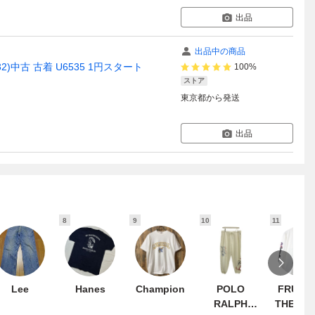
出品
出品中の商品
32)中古 古着 U6535 1円スタート
100%
ストア
東京都
から発送
出品
8
9
10
11
Lee
Hanes
Champion
POLO
FRUIT 
RALPH
THE LO