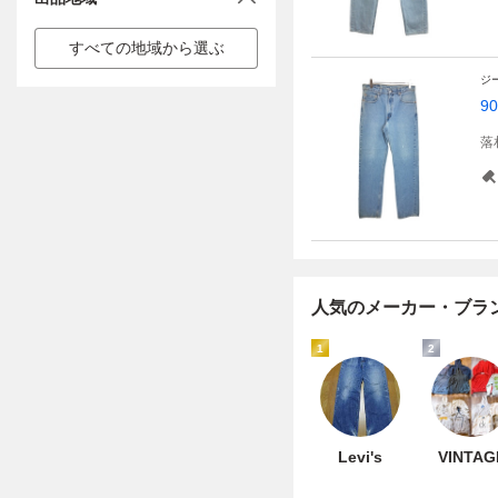
すべての地域から選ぶ
ジ
9
落
人気のメーカー・ブラ
1
2
Levi's
VINTAG