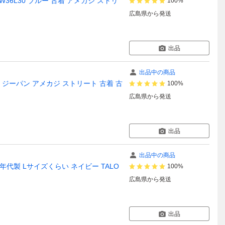
表記W36L30 ブルー 古着 アメカジ ストリ
100%
広島県
から発送
出品
出品中の商品
ブルー ジーパン アメカジ ストリート 古着 古
100%
広島県
から発送
出品
出品中の商品
年代製 Lサイズくらい ネイビー TALO
100%
広島県
から発送
出品