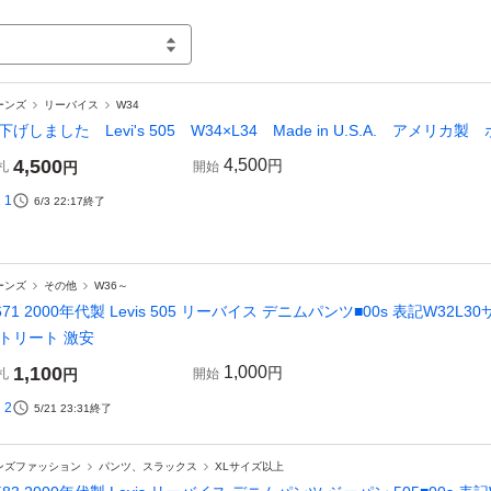
ーンズ
リーバイス
W34
下げしました Levi's 505 W34×L34 Made in U.S.A. アメリカ
4,500
4,500
円
札
円
開始
1
6/3 22:17
終了
ーンズ
その他
W36～
671 2000年代製 Levis 505 リーバイス デニムパンツ■00s 表記W32
トリート 激安
1,100
1,000
円
札
円
開始
2
5/21 23:31
終了
ンズファッション
パンツ、スラックス
XLサイズ以上