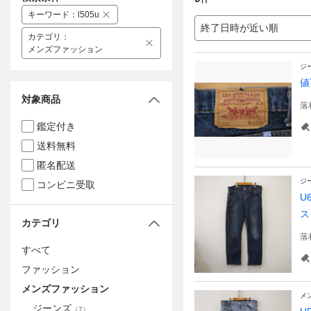
キーワード
：
l505u
終了日時が近い順
カテゴリ
：
メンズファッション
ジ
値
対象商品
落
鑑定付き
送料無料
匿名配送
ジ
コンビニ受取
U
ス
カテゴリ
落
すべて
ファッション
メンズファッション
メ
ジーンズ
（
7
）