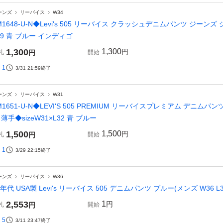
ーンズ
リーバイス
W34
M1648-U-N◆Levi's 505 リーバイス クラッシュデニムパンツ ジーンズ
29 青 ブルー インディゴ
1,300
1,300
円
札
円
開始
1
3/31 21:59
終了
ーンズ
リーバイス
W31
M1651-U-N◆LEVI'S 505 PREMIUM リーバイスプレミアム デニ
 薄手◆sizeW31×L32 青 ブルー
1,500
1,500
円
札
円
開始
1
3/29 22:15
終了
ーンズ
リーバイス
W36
0年代 USA製 Levi's リーバイス 505 デニムパンツ ブルー(メンズ W36 L
2,553
1
円
札
円
開始
5
3/11 23:47
終了