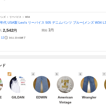
ーンズ
リーバイス
W34
0年代 USA製 Levi's リーバイス 505 デニムパンツ ブルー(メンズ W34 L
2,542
1
円
札
円
開始
12
3/11 23:43
終了
ンド
3
4
5
6
7
E
GILDAN
EDWIN
American
Wrangler
Vintage