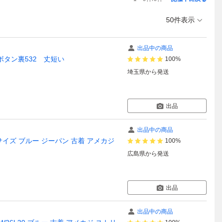
50件表示
出品中の商品
製 ボタン裏532 丈短い
100%
埼玉県
から発送
出品
出品中の商品
L30サイズ ブルー ジーパン 古着 アメカジ
100%
広島県
から発送
出品
出品中の商品