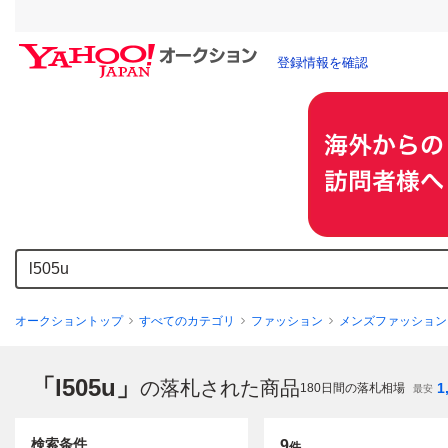
登録情報を確認
オークショントップ
すべてのカテゴリ
ファッション
メンズファッション
「l505u」
の落札された商品
1
180
日間の落札相場
最安
検索条件
9
件