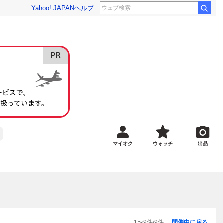
Yahoo! JAPAN
ヘルプ
マイオク
ウォッチ
出品
1
〜
9
件/
9
件
開催中に戻る