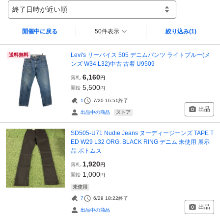
終了日時が近い順
開催中に戻る
50件表示
絞り込み
(1)
Levi's リーバイス 505 デニムパンツ ライトブルー(メ
送料無料
ンズ W34 L32)中古 古着 U9509
6,160
落札
円
5,500
開始
円
1
7/20 16:51
終了
出品
ストア
出品中の商品
SD505-U71 Nudie Jeans ヌーディージーンズ TAPE T
ED W29 L32 ORG. BLACK RING デニム 未使用 展示
品 ボトムス
1,920
落札
円
1,000
開始
円
未使用
7
6/29 18:22
終了
出品
出品中の商品