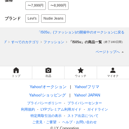
価格
〜7,999円
〜8,999円
ブランド
Levi's
Nudie Jeans
「l505u」(ファッション)
の開催中のオークションに戻る
ップ
すべてのカテゴリ
ファッション
「l505u」の商品一覧
（終了180日間）
ページトップへ
トップ
出品
ウォッチ
マイオク
Yahoo!オークション
Yahoo!フリマ
Yahoo!ショッピング
Yahoo! JAPAN
プライバシーポリシー
プライバシーセンター
利用規約
LYPプレミアム利用ガイド
ガイドライン
特定商取引法の表示
ストア出店について
ご意見・ご要望
ヘルプ・お問い合わせ
© LY Corporation