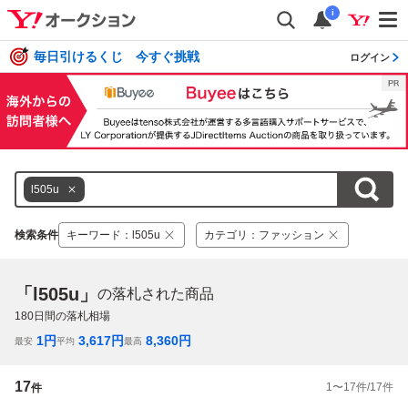
i
毎日引けるくじ 今すぐ挑戦
ログイン
l505u
検索条件
キーワード
：
l505u
カテゴリ
：
ファッション
「l505u」
の落札された商品
180
日間の落札相場
1
円
3,617
円
8,360
円
最安
平均
最高
17
1
〜
17
件/
17
件
件