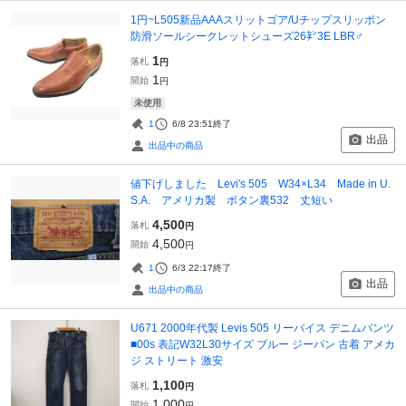
1円~L505新品AAAスリットゴア/Uチップスリッポン
防滑ソールシークレットシューズ26㌢3E LBR♂
1
落札
円
1
開始
円
未使用
1
6/8 23:51
終了
出品
出品中の商品
値下げしました Levi's 505 W34×L34 Made in U.
S.A. アメリカ製 ボタン裏532 丈短い
4,500
落札
円
4,500
開始
円
1
6/3 22:17
終了
出品
出品中の商品
U671 2000年代製 Levis 505 リーバイス デニムパンツ
■00s 表記W32L30サイズ ブルー ジーパン 古着 アメカ
ジ ストリート 激安
1,100
落札
円
1,000
開始
円