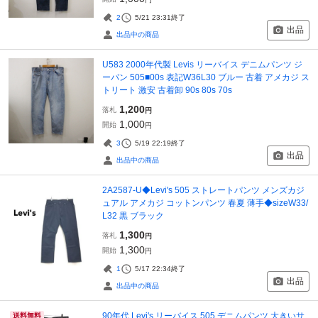
2
5/21 23:31
終了
出品
出品中の商品
U583 2000年代製 Levis リーバイス デニムパンツ ジ
ーパン 505■00s 表記W36L30 ブルー 古着 アメカジ ス
トリート 激安 古着卸 90s 80s 70s
1,200
落札
円
1,000
開始
円
3
5/19 22:19
終了
出品
出品中の商品
2A2587-U◆Levi's 505 ストレートパンツ メンズカジ
ュアル アメカジ コットンパンツ 春夏 薄手◆sizeW33/
L32 黒 ブラック
1,300
落札
円
1,300
開始
円
1
5/17 22:34
終了
出品
出品中の商品
90年代 Levi's リーバイス 505 デニムパンツ 大きいサ
送料無料