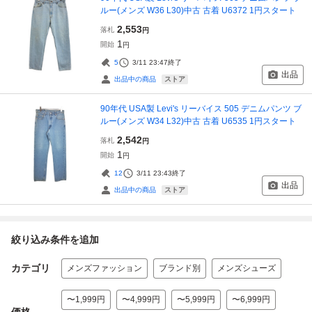
ルー(メンズ W36 L30)中古 古着 U6372 1円スタート
2,553
落札
円
1
開始
円
5
3/11 23:47
終了
出品
ストア
出品中の商品
90年代 USA製 Levi's リーバイス 505 デニムパンツ ブ
ルー(メンズ W34 L32)中古 古着 U6535 1円スタート
2,542
落札
円
1
開始
円
12
3/11 23:43
終了
出品
ストア
出品中の商品
絞り込み条件を追加
カテゴリ
メンズファッション
ブランド別
メンズシューズ
〜1,999円
〜4,999円
〜5,999円
〜6,999円