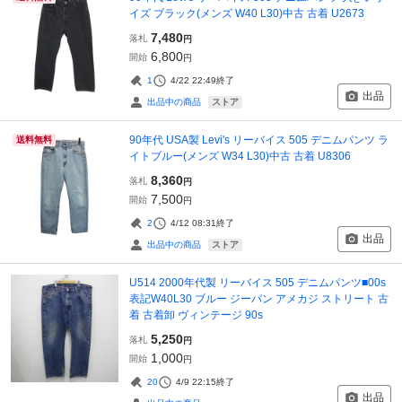
イズ ブラック(メンズ W40 L30)中古 古着 U2673
7,480
落札
円
6,800
開始
円
1
4/22 22:49
終了
出品
ストア
出品中の商品
90年代 USA製 Levi's リーバイス 505 デニムパンツ ラ
送料無料
イトブルー(メンズ W34 L30)中古 古着 U8306
8,360
落札
円
7,500
開始
円
2
4/12 08:31
終了
出品
ストア
出品中の商品
U514 2000年代製 リーバイス 505 デニムパンツ■00s
表記W40L30 ブルー ジーパン アメカジ ストリート 古
着 古着卸 ヴィンテージ 90s
5,250
落札
円
1,000
開始
円
20
4/9 22:15
終了
出品