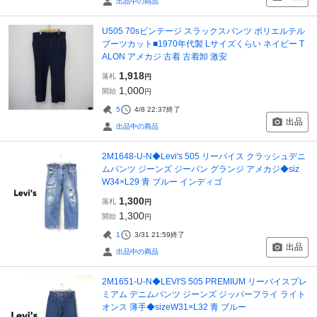
出品中の商品
U505 70sビンテージ スラックスパンツ ポリエルテル
ブーツカット■1970年代製 Lサイズくらい ネイビー T
ALON アメカジ 古着 古着卸 激安
1,918
落札
円
1,000
開始
円
5
4/8 22:37
終了
出品
出品中の商品
2M1648-U-N◆Levi's 505 リーバイス クラッシュデニ
ムパンツ ジーンズ ジーパン グランジ アメカジ◆siz
W34×L29 青 ブルー インディゴ
1,300
落札
円
1,300
開始
円
1
3/31 21:59
終了
出品
出品中の商品
2M1651-U-N◆LEVI'S 505 PREMIUM リーバイスプレ
ミアム デニムパンツ ジーンズ ジッパーフライ ライト
オンス 薄手◆sizeW31×L32 青 ブルー