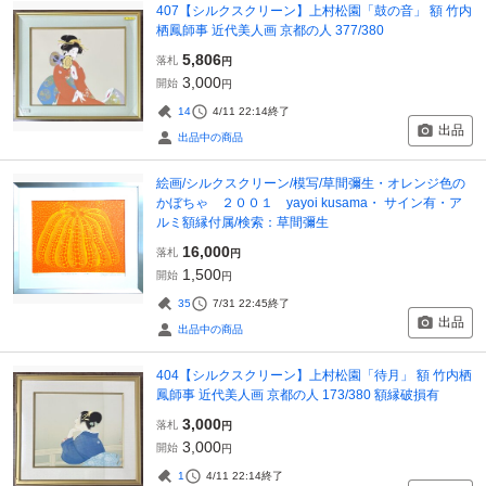
407【シルクスクリーン】上村松園「鼓の音」 額 竹内
栖鳳師事 近代美人画 京都の人 377/380
5,806
落札
円
3,000
開始
円
14
4/11 22:14
終了
出品
出品中の商品
絵画/シルクスクリーン/模写/草間彌生・オレンジ色の
かぼちゃ ２００１ yayoi kusama・ サイン有・ア
ルミ額縁付属/検索：草間彌生
16,000
落札
円
1,500
開始
円
35
7/31 22:45
終了
出品
出品中の商品
404【シルクスクリーン】上村松園「待月」 額 竹内栖
鳳師事 近代美人画 京都の人 173/380 額縁破損有
3,000
落札
円
3,000
開始
円
1
4/11 22:14
終了