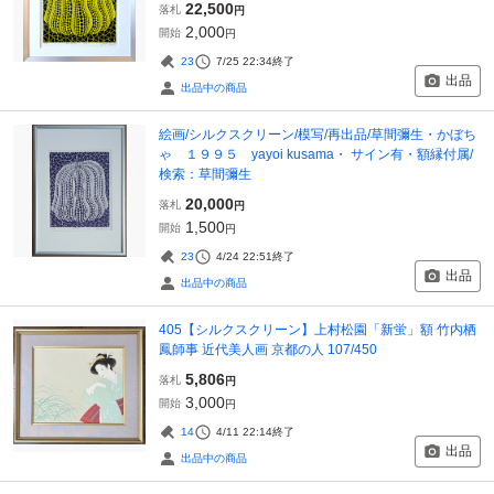
22,500
落札
円
2,000
開始
円
23
7/25 22:34
終了
出品
出品中の商品
絵画/シルクスクリーン/模写/再出品/草間彌生・かぼち
ゃ １９９５ yayoi kusama・ サイン有・額縁付属/
検索：草間彌生
20,000
落札
円
1,500
開始
円
23
4/24 22:51
終了
出品
出品中の商品
405【シルクスクリーン】上村松園「新蛍」額 竹内栖
鳳師事 近代美人画 京都の人 107/450
5,806
落札
円
3,000
開始
円
14
4/11 22:14
終了
出品
出品中の商品