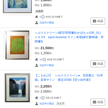
落札
円
1,800
開始
円
未使用
1
6/10 22:54
終了
出品
出品中の商品
シルクスクリーン/模写/草間彌生/かぼちゃ(OR_GL)
１９９8 yayoi kusama/ サイン有/額縁付属/検索：草
間彌生
21,500
落札
円
1,200
開始
円
14
6/18 22:23
終了
出品
出品中の商品
【こもれび】 シルクスクリーン● 宮田雅之『白帝
城』直筆サイン 限定200部【切り絵作家】
2,200
落札
円
2,000
開始
円
1
5/9 22:21
終了
出品
ストア
出品中の商品