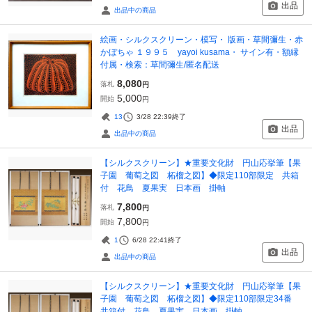
出品
出品中の商品
絵画・シルクスクリーン・模写・ 版画・草間彌生・赤
かぼちゃ １９９５ yayoi kusama・ サイン有・額縁
付属・検索：草間彌生/匿名配送
8,080
落札
円
5,000
開始
円
13
3/28 22:39
終了
出品
出品中の商品
【シルクスクリーン】★重要文化財 円山応挙筆【果
子園 葡萄之図 柘榴之図】◆限定110部限定 共箱
付 花鳥 夏果実 日本画 掛軸
7,800
落札
円
7,800
開始
円
1
6/28 22:41
終了
出品
出品中の商品
【シルクスクリーン】★重要文化財 円山応挙筆【果
子園 葡萄之図 柘榴之図】◆限定110部限定34番
共箱付 花鳥 夏果実 日本画 掛軸