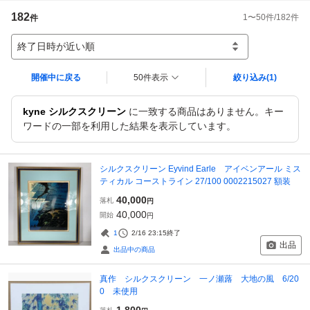
182
1
〜
50
件/
182
件
件
終了日時が近い順
開催中に戻る
50件表示
絞り込み
(1)
kyne シルクスクリーン
に一致する商品はありません。キー
ワードの一部を利用した結果を表示しています。
シルクスクリーン Eyvind Earle アイベンアール ミス
ティカル コーストライン 27/100 0002215027 額装
40,000
落札
円
40,000
開始
円
1
2/16 23:15
終了
出品
出品中の商品
真作 シルクスクリーン 一ノ瀬蕗 大地の風 6/20
0 未使用
1,800