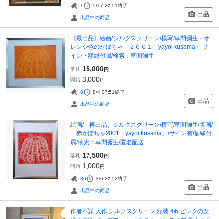
1
5/17 22:51
終了
出品
出品中の商品
《最出品》絵画/シルクスクリーン/模写/草間彌生・オ
レンジ色のかぼちゃ ２００１ yayoi kusama・ サ
イン・額縁付属/検索：草間彌生
15,000
落札
円
3,000
開始
円
8
8/4 07:51
終了
出品
出品中の商品
絵画/［再出品］シルクスクリーン/模写/草間彌生/版画/
「赤かぼちゃ2001 yayoi kusama」/サイン有/額縁付
属/検索：草間彌生/匿名配送
17,500
落札
円
1,000
開始
円
36
3/6 22:52
終了
出品
出品中の商品
作者不詳 大作 シルクスクリーン 額装 4/6 ピンクの女