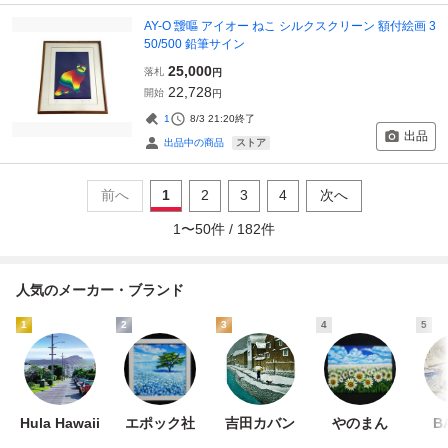
AY-O 靉嘔 アイオー ねこ シルクスクリーン 額付絵画 3
50/500 鉛筆サイン
25,000
落札
円
22,728
開始
円
1
8/3 21:20
終了
出品
ストア
出品中の商品
前へ
1
2
3
4
次へ
1
〜
50
件 /
182
件
人気のメーカー・ブランド
1
2
3
4
5
Hula Hawaii
エポック社
吉田カバン
やのまん
B