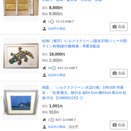
8,800
落札
円
8,800
開始
円
1
7/2 22:05
終了
出品
出品中の商品
絵画/［模写］/シルクスクリーン/題名不明/ジミー大西/
サイン有/額縁付属/検索：草匿名配送
18,000
落札
円
2,000
開始
円
39
3/22 22:24
終了
出品
出品中の商品
画題：「シルクスクリーン 水辺の城」186/200 作家
名：「松浦 敬文」額付き 縦54.5cm 横63cm 厚2cm 絵
画 中古 【UW060125】◎
1,001
落札
円
910
開始
円
1
6/27 22:09
終了
出品
ストア
出品中の商品