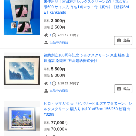
未使用品！宮田雅之シルクスクリーン2点『花乙女』
限600 サイン入 うち1点マット付《真作》【移転SAL
E】kankando
3,000
落札
円
2,500
開始
円
1
7/21 19:11
終了
出品
出品中の商品
鐘紡創立100周年記念 シルクスクリーン 東山魁夷 山
峡涌雲 染織画 正絹 鐘紡株式会社
5,500
落札
円
5,000
開始
円
3
2/18 22:20
終了
出品
出品中の商品
ヒロ・ヤマガタ ☆『ビバリーヒルズアフタヌーン』シ
ルクスクリーン 額入り 約101×87cm 156/250 絵画 ☆
#3299
77,000
落札
円
70,000
開始
円