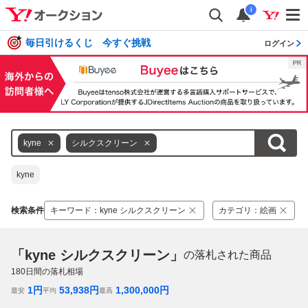
i
毎日引けるくじ 今すぐ挑戦
ログイン
kyne
シルクスクリーン
kyne
検索条件
キーワード
：
kyne シルクスクリーン
カテゴリ
：
絵画
「kyne シルクスクリーン」
の落札された商品
180
日間の落札相場
1
円
53,938
円
1,300,000
円
最安
平均
最高