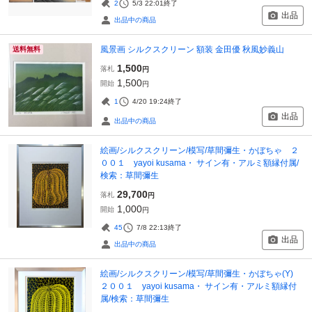
2
5/3 22:01
終了
出品
出品中の商品
風景画 シルクスクリーン 額装 金田優 秋風妙義山
送料無料
1,500
落札
円
1,500
開始
円
1
4/20 19:24
終了
出品
出品中の商品
絵画/シルクスクリーン/模写/草間彌生・かぼちゃ ２
００１ yayoi kusama・ サイン有・アルミ額縁付属/
検索：草間彌生
29,700
落札
円
1,000
開始
円
45
7/8 22:13
終了
出品
出品中の商品
絵画/シルクスクリーン/模写/草間彌生・かぼちゃ(Y)
２００１ yayoi kusama・ サイン有・アルミ額縁付
属/検索：草間彌生