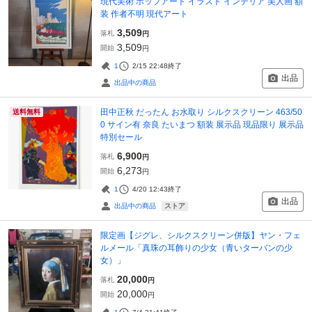
現代美術 ポップアート イラスト インテリア 美人画 額
装 作者不明 現代アート
3,509
落札
円
3,509
開始
円
1
2/15 22:48
終了
出品
出品中の商品
田中正秋 だったん お水取り シルクスクリーン 463/50
送料無料
0 サイン有 奈良 たいまつ 額装 展示品 現品限り 展示品
特別セール
6,900
落札
円
6,273
開始
円
1
4/20 12:43
終了
出品
ストア
出品中の商品
限定画【ジグレ、シルクスクリーン併版】ヤン・フェ
ルメール「真珠の耳飾りの少女（青いターバンの少
女）」
20,000
落札
円
20,000
開始
円