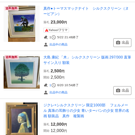
真作●トーマスマックナイト シルクスクリーン（ヌ
送料無料
ービアン）
23,000
落札
円
Yahoo!フリマ
1
5/22 21:48
終了
出品
出品中の商品
大島 康紀 「木」 シルクスクリーン 版画 297/300 直筆
送料無料
サイン入り 額装
2,500
落札
円
2,500
開始
円
1
6/20 10:54
終了
出品
出品中の商品
ジクレ+シルクスクリーン 限定1000部 フェルメー
ル 真珠の耳飾りの少女 青いターバンの少女 世界の名
画 額装品 真作 複製画
12,000
落札
円
12,000
開始
円