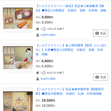
【シルクスクリーン＋振金】良品★小倉遊亀筆【椿
花】◆限定110部限定 共箱付 花鳥 日本画 掛軸
8,800
落札
円
8,800
開始
円
1
7/24 22:16
終了
出品
出品中の商品
【シルクスクリーン】★上村松園筆【新蛍（にいぼた
る）】太巻◆限定110部限定 共箱付 花鳥 日本
画 掛軸
6,800
落札
円
6,800
開始
円
2
6/15 22:13
終了
出品
出品中の商品
【シルクスクリーン】良品★橋本雅邦筆【騎龍辯天
図】◆限定20部限定 共箱付 仏画 日本画掛軸
18,500
落札
円
18,000
開始
円