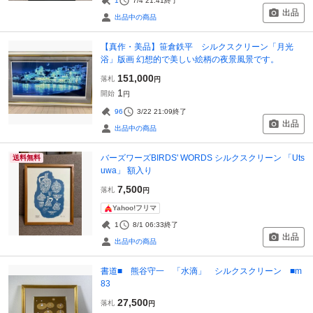
1
7/4 21:41
終了
出品
出品中の商品
【真作・美品】笹倉鉄平 シルクスクリーン「月光
浴」版画 幻想的で美しい絵柄の夜景風景です。
151,000
落札
円
1
開始
円
96
3/22 21:09
終了
出品
出品中の商品
バーズワーズBIRDS' WORDS シルクスクリーン 「Uts
送料無料
uwa」 額入り
7,500
落札
円
Yahoo!フリマ
1
8/1 06:33
終了
出品
出品中の商品
書道■ 熊谷守一 「水滴」 シルクスクリーン ■m
83
27,500
落札
円