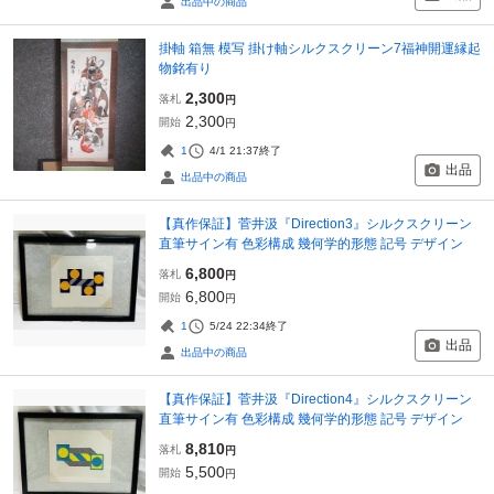
出品中の商品
掛軸 箱無 模写 掛け軸シルクスクリーン7福神開運縁起
物銘有り
2,300
落札
円
2,300
開始
円
1
4/1 21:37
終了
出品
出品中の商品
【真作保証】菅井汲『Direction3』シルクスクリーン
直筆サイン有 色彩構成 幾何学的形態 記号 デザイン
6,800
落札
円
6,800
開始
円
1
5/24 22:34
終了
出品
出品中の商品
【真作保証】菅井汲『Direction4』シルクスクリーン
直筆サイン有 色彩構成 幾何学的形態 記号 デザイン
8,810
落札
円
5,500
開始
円