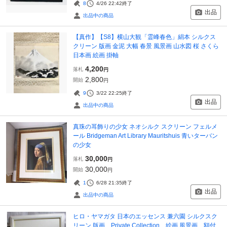
8
4/26 22:42
終了
出品
出品中の商品
【真作】【S8】横山大観「霊峰春色」絹本 シルクス
クリーン 版画 金泥 大幅 春景 風景画 山水図 桜 さくら
日本画 絵画 掛軸
4,200
落札
円
2,800
開始
円
9
3/22 22:25
終了
出品
出品中の商品
真珠の耳飾りの少女 ネオシルク スクリーン フェルメ
ール Bridgeman Art Library Mauritshuis 青いターバン
の少女
30,000
落札
円
30,000
開始
円
1
6/28 21:35
終了
出品
出品中の商品
ヒロ・ヤマガタ 日本のエッセンス 兼六園 シルクスク
リーン 版画 Private Collection 絵画 風景画 額付