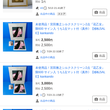
1
開始
円
43
5/13 21:41
終了
出品
ストア
出品中の商品
未使用品！宮田雅之シルクスクリーン2点『花乙女』
限600 サイン入 うち1点マット付《真作》【移転SAL
E】kankando
2,500
落札
円
2,500
開始
円
1
7/29 22:32
終了
出品
出品中の商品
未使用品！宮田雅之シルクスクリーン2点『花乙女』
限600 サイン入 うち1点マット付《真作》【移転SAL
E】kankando
3,000
落札
円
2,500
開始
円
1
7/23 21:15
終了
出品
出品中の商品