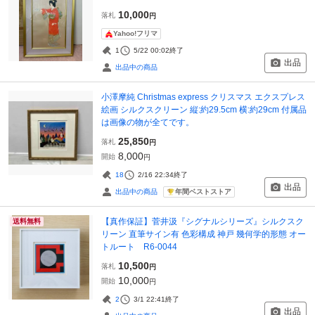
10,000
落札
円
Yahoo!フリマ
1
5/22 00:02
終了
出品
出品中の商品
小澤摩純 Christmas express クリスマス エクスプレス
絵画 シルクスクリーン 縦:約29.5cm 横:約29cm 付属品
は画像の物が全てです。
25,850
落札
円
8,000
開始
円
18
2/16 22:34
終了
出品
年間ベストストア
出品中の商品
【真作保証】菅井汲『シグナルシリーズ』シルクスク
送料無料
リーン 直筆サイン有 色彩構成 神戸 幾何学的形態 オー
トルート R6-0044
10,500
落札
円
10,000
開始
円
2
3/1 22:41
終了
出品