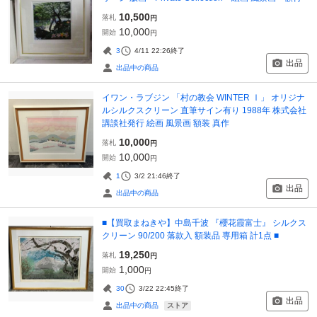
10,500
落札
円
10,000
開始
円
3
4/11 22:26
終了
出品
出品中の商品
イワン・ラブジン 「村の教会 WINTER Ⅰ」 オリジナ
ルシルクスクリーン 直筆サイン有り 1988年 株式会社
講談社発行 絵画 風景画 額装 真作
10,000
落札
円
10,000
開始
円
1
3/2 21:46
終了
出品
出品中の商品
■【買取まねきや】中島千波 『櫻花霞富士』 シルクス
クリーン 90/200 落款入 額装品 専用箱 計1点 ■
19,250
落札
円
1,000
開始
円
30
3/22 22:45
終了
出品
ストア
出品中の商品