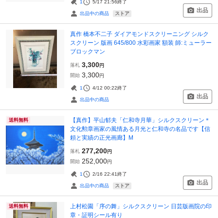
1
5/17 21:56
終了
出品
ストア
出品中の商品
真作 橋本不二子 ダイアモンドスクリーニング シルク
スクリーン 版画 645/800 水彩画家 額装 師:ミューラー
ブロックマン
3,300
落札
円
3,300
開始
円
1
4/12 00:22
終了
出品
出品中の商品
【真作】平山郁夫「仁和寺月華」シルクスクリーン＊
送料無料
文化勲章画家の風情ある月光と仁和寺の名品です【信
頼と実績の正光画廊】M
277,200
落札
円
252,000
開始
円
1
2/16 22:41
終了
出品
ストア
出品中の商品
上村松園「序の舞」シルクスクリーン 日芸版画院の印
送料無料
章・証明シール有り