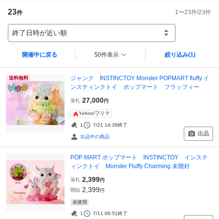
23
1
〜
23
件/
23
件
件
終了日時が近い順
開催中に戻る
50件表示
絞り込み
(1)
ジャンク INSTINCTOY Monster POPMART fluffy イ
送料無料
ンスティンクトイ ポップマート フラッフィー
27,000
落札
円
Yahoo!フリマ
1
7/21 14:39
終了
出品
出品中の商品
POP MART ポップマート INSTINCTOY インステ
ィンクトイ Monster Fluffy Charming 未開封
2,399
落札
円
2,399
開始
円
未使用
1
7/11 06:51
終了