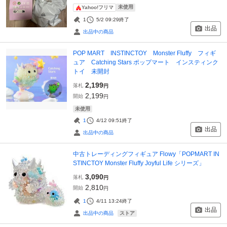
未使用
Yahoo!フリマ
1
5/2 09:29
終了
出品
出品中の商品
POP MART INSTINCTOY Monster Fluffy フィギ
ュア Catching Stars ポップマート インスティンク
トイ 未開封
2,199
落札
円
2,199
開始
円
未使用
1
4/12 09:51
終了
出品
出品中の商品
中古トレーディングフィギュア Flowy「POPMART IN
STINCTOY Monster Fluffy Joyful Life シリーズ」
3,090
落札
円
2,810
開始
円
1
4/11 13:24
終了
出品
ストア
出品中の商品