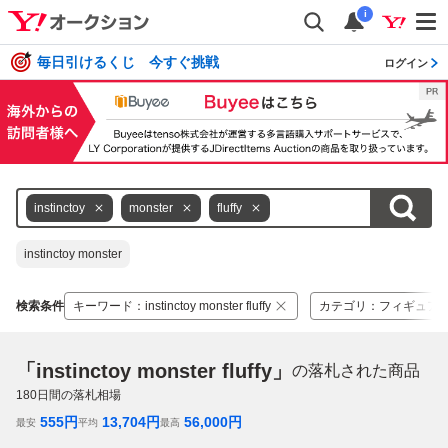
i
毎日引けるくじ 今すぐ挑戦
ログイン
instinctoy
monster
fluffy
instinctoy monster
検索条件
キーワード
：
instinctoy monster fluffy
カテゴリ
：
フィギュア
「instinctoy monster fluffy」
の落札された商品
180
日間の落札相場
555
円
13,704
円
56,000
円
最安
平均
最高