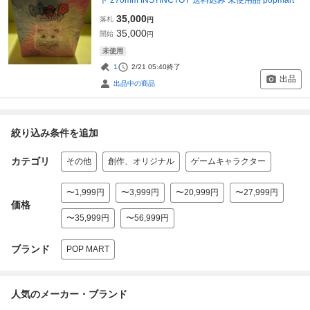
35,000
落札
円
35,000
開始
円
未使用
1
2/21 05:40
終了
出品
出品中の商品
絞り込み条件を追加
カテゴリ
その他
創作、オリジナル
ゲームキャラクター
〜1,999円
〜3,999円
〜20,999円
〜27,999円
価格
〜35,999円
〜56,999円
ブランド
POP MART
人気のメーカー・ブランド