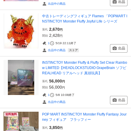
出品
出品中の商品
中古トレーディングフィギュア Flames 「POPMART I
NSTINCTOY Monster Fluffy Joyful Life シリーズ
2,670
落札
円
2,428
開始
円
1
5/19 22:11
終了
出品
ストア
出品中の商品
INSTINCTOY Monster Fluffy & Fluffy Set Clear Rainbo
w LIMITED【HEADLOCKSTUDIO GrapeBrain ソフビ
REALHEAD リアルヘッド 真頭玩具】
56,000
落札
円
56,000
開始
円
1
5/8 10:08
終了
出品
出品中の商品
POP MART INSTINCTOY Monster Fluffy Fantasy Jour
送料無料
ney フィギュア フラッフィー
3,850
落札
円