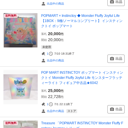
出品
出品中の商品
POPMART × Instinctoy ◆ Monster Fluffy Joyful Life
送料無料
【1BOX：9種/ノーマルコンプリート】 インスティン
クトイ ポップマート
20,000
落札
円
20,000
開始
円
未使用
1
7/10 18:31
終了
出品
出品中の商品
POP MART INSTINCTOY ポップマート インスティン
クトイ Monster Fluffy Joyful Life モンスターフラッテ
ィーライト フィギュア中古品★6042
25,000
落札
円
22,728
開始
円
1
7/1 22:11
終了
出品
ストア
出品中の商品
Treasure 「POPMART INSTINCTOY Monster Fluffy F
送料無料