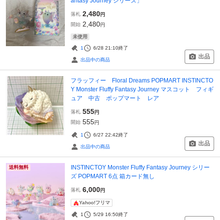
antasy Journey シリーズ」
2,480
落札
円
2,480
開始
円
未使用
1
6/28 21:10
終了
出品
出品中の商品
フラッフィー Floral Dreams POPMART INSTINCTO
Y Monster Fluffy Fantasy Journey マスコット フィギ
ュア 中古 ポップマート レア
555
落札
円
555
開始
円
1
6/27 22:42
終了
出品
出品中の商品
INSTINCTOY Monster Fluffy Fantasy Journey シリー
送料無料
ズ POPMART 6点 箱カード無し
6,000
落札
円
Yahoo!フリマ
1
5/29 16:50
終了