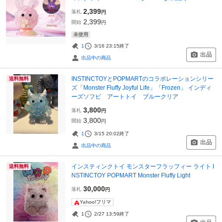
2,399
落札
円
2,399
開始
円
未使用
1
3/16 23:15
終了
出品
出品中の商品
INSTINCTOYとPOPMARTのコラボレーションシリー
送料無料
ズ「Monster Fluffy Joyful Life」「Frozen」 インディ
ーズソフビ アートトイ ブルークリア
3,800
落札
円
3,800
開始
円
1
3/15 20:02
終了
出品
出品中の商品
インスティンクトイ モンスターフラッフィー ライト I
送料無料
NSTINCTOY POPMART Monster Fluffy Light
30,000
落札
円
Yahoo!フリマ
1
2/27 13:59
終了