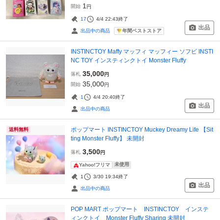
1
開始
円
17
4/4 22:43
終了
出品
年間ベストストア
出品中の商品
INSTINCTOY Maffy マッフィ マッフィー ソフビ INSTI
NC TOY インスティンクトイ Monster Fluffy
35,000
落札
円
35,000
開始
円
1
4/4 20:40
終了
出品
出品中の商品
ポップマート INSTINCTOY Muckey Dreamy Life 【Sit
送料無料
ting Monster Fluffy】 未開封
3,500
落札
円
未使用
Yahoo!フリマ
1
3/30 19:34
終了
出品
出品中の商品
POP MART ポップマート INSTINCTOY インステ
ィンクトイ Monster Fluffy Sharing 未開封