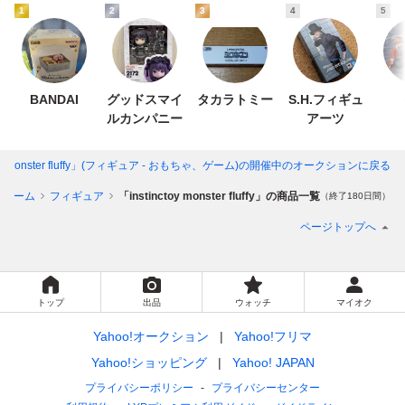
1
2
3
4
5
BANDAI
グッドスマイ
タカラトミー
S.H.フィギュ
ルカンパニー
アーツ
toy monster fluffy」(フィギュア - おもちゃ、ゲーム)
の開催中のオークションに戻る
、ゲーム
フィギュア
「instinctoy monster fluffy」の商品一覧
（終了180日間）
ページトップへ
トップ
出品
ウォッチ
マイオク
Yahoo!オークション
Yahoo!フリマ
Yahoo!ショッピング
Yahoo! JAPAN
プライバシーポリシー
プライバシーセンター