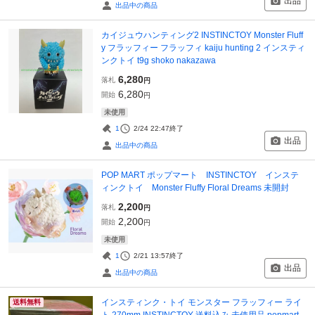
出品
出品中の商品
カイジュウハンティング2 INSTINCTOY Monster Fluff
y フラッフィー フラッフィ kaiju hunting 2 インスティ
ンクトイ t9g shoko nakazawa
6,280
落札
円
6,280
開始
円
未使用
1
2/24 22:47
終了
出品
出品中の商品
POP MART ポップマート INSTINCTOY インステ
ィンクトイ Monster Fluffy Floral Dreams 未開封
2,200
落札
円
2,200
開始
円
未使用
1
2/21 13:57
終了
出品
出品中の商品
インスティンク・トイ モンスター フラッフィー ライ
送料無料
ト 270mm INSTINCTOY 送料込み 未使用品 popmart