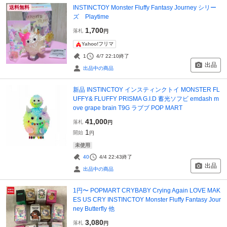
INSTINCTOY Monster Fluffy Fantasy Journey シリー
送料無料
ズ Playtime
1,700
落札
円
Yahoo!フリマ
1
4/7 22:10
終了
出品
出品中の商品
新品 INSTINCTOY インスティンクトイ MONSTER FL
UFFY& FLUFFY PRISMA G.I.D 蓄光ソフビ emdash m
ove grape brain T9G ラブブ POP MART
41,000
落札
円
1
開始
円
未使用
40
4/4 22:43
終了
出品
出品中の商品
1円〜 POPMART CRYBABY Crying Again LOVE MAK
ES US CRY INSTINCTOY Monster Fluffy Fantasy Jour
ney Butterfly 他
3,080
落札
円