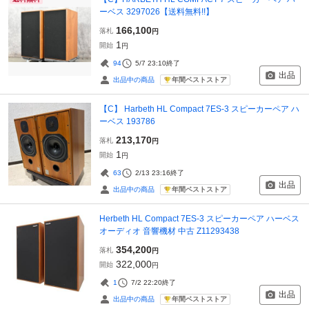
ーベス 3297026【送料無料!!】
166,100
落札
円
1
開始
円
94
5/7 23:10
終了
出品
年間ベストストア
出品中の商品
【C】 Harbeth HL Compact 7ES-3 スピーカーペア ハ
ーベス 193786
213,170
落札
円
1
開始
円
63
2/13 23:16
終了
出品
年間ベストストア
出品中の商品
Herbeth HL Compact 7ES-3 スピーカーペア ハーベス
オーディオ 音響機材 中古 Z11293438
354,200
落札
円
322,000
開始
円
1
7/2 22:20
終了
出品
年間ベストストア
出品中の商品