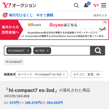
i
毎日引けるくじ 今すぐ挑戦
ログイン
hl-compact7
es-3xd
hl-compact7
検索条件
キーワード
：
hl-compact7 es-3xd
カテゴリ
：
家電、AV、カメ
「hl-compact7 es-3xd」
の落札された商品
180
日間の落札相場
570
円
186,576
円
354,200
円
最安
平均
最高