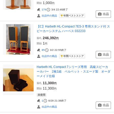
1,000
開始
円
174
3/4 22:46
終了
出品
年間ベストストア
出品中の商品
【C】Harbeth HL-Compact 7ES-3 専用スタンド付 ス
ピーカーシステム ハーベス 032233
246,392
落札
円
1
開始
円
85
3/2 22:55
終了
出品
年間ベストストア
出品中の商品
Harbeth HL Compact 7シリーズ専用 高級スピーカ
ーカバー 2枚1組 ベルベット・スエード製 オーダ
ーメイド仕様
11,300
落札
円
11,300
開始
円
未使用
1
6/28 21:38
終了
出品
出品中の商品