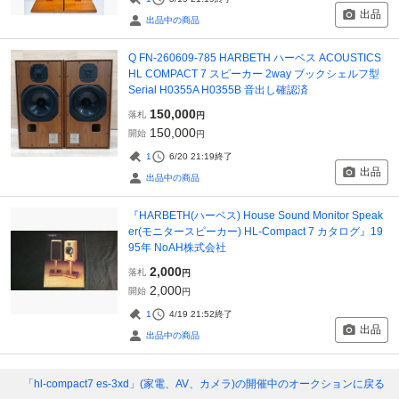
出品
出品中の商品
Q FN-260609-785 HARBETH ハーベス ACOUSTICS
HL COMPACT 7 スピーカー 2way ブックシェルフ型
Serial H0355A H0355B 音出し確認済
150,000
落札
円
150,000
開始
円
1
6/20 21:19
終了
出品
出品中の商品
『HARBETH(ハーベス) House Sound Monitor Speak
er(モニタースピーカー) HL-Compact 7 カタログ』19
95年 NoAH株式会社
2,000
落札
円
2,000
開始
円
1
4/19 21:52
終了
出品
出品中の商品
「hl-compact7 es-3xd」(家電、AV、カメラ)
の開催中のオークションに戻る