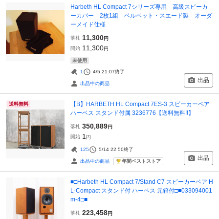
Harbeth HL Compact 7シリーズ専用 高級スピーカ
ーカバー 2枚1組 ベルベット・スエード製 オーダ
ーメイド仕様
11,300
落札
円
11,300
開始
円
未使用
1
4/5 21:07
終了
出品
出品中の商品
【B】HARBETH HL Compact 7ES-3 スピーカーペア
送料無料
ハーベス スタンド付属 3236776【送料無料!!】
350,889
落札
円
1
開始
円
125
5/14 22:50
終了
出品
年間ベストストア
出品中の商品
■□Harbeth HL Compact 7/Stand C7 スピーカーペア H
L-Compact スタンド付 ハーベス 元箱付□■033094001
m-4□■
223,458
落札
円