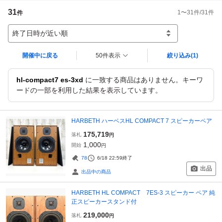
31
1
〜
31
件/
31
件
件
終了日時が近い順
開催中に戻る
50件表示
絞り込み
(1)
hl-compact7 es-3xd
に一致する商品はありません。キーワ
ードの一部を利用した結果を表示しています。
HARBETH ハーベスHL COMPACT 7 スピーカーペア
175,719
落札
円
1,000
開始
円
78
6/18 22:59
終了
出品
出品中の商品
HARBETH HL COMPACT 7ES-3 スピーカー ペア 純
正スピーカースタンド付
219,000
落札
円