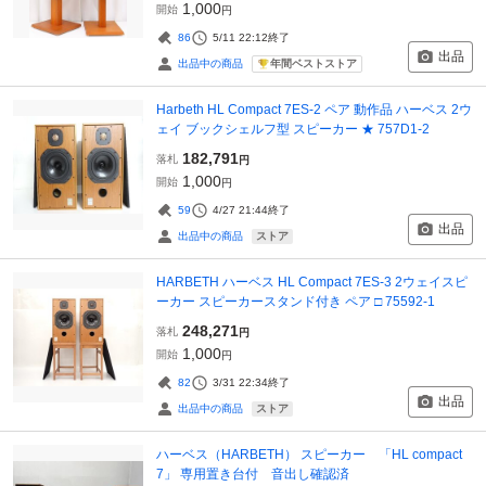
1,000
開始
円
86
5/11 22:12
終了
出品
年間ベストストア
出品中の商品
Harbeth HL Compact 7ES-2 ペア 動作品 ハーベス 2ウ
ェイ ブックシェルフ型 スピーカー ★ 757D1-2
182,791
落札
円
1,000
開始
円
59
4/27 21:44
終了
出品
ストア
出品中の商品
HARBETH ハーベス HL Compact 7ES-3 2ウェイスピ
ーカー スピーカースタンド付き ペア □ 75592-1
248,271
落札
円
1,000
開始
円
82
3/31 22:34
終了
出品
ストア
出品中の商品
ハーベス（HARBETH） スピーカー 「HL compact
7」 専用置き台付 音出し確認済