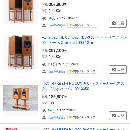
306,900
落札
円
1,000
開始
円
80
7/22 22:06
終了
出品
年間ベストストア
出品中の商品
■□Harbeth HL Compact 7ES-3 スピーカーペア スタン
ド付 ハーベス□■034669002-3□■
287,100
落札
円
1,000
開始
円
112
7/13 21:46
終了
出品
年間ベストストア
出品中の商品
【C】HARBETH HL COMPACT 7 スピーカーペア ス
タンド付き ハーベス 3213359
189,807
落札
円
1
開始
円
49
7/8 22:52
終了
出品
年間ベストストア
出品中の商品
【C】HARBETH HL COMPACT 7 スピーカーペア ハ
送料無料