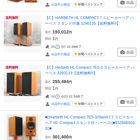
出品
年間ベストストア
出品中の商品
【C】HARBETH HL COMPACT 7 スピーカーペア ハ
送料無料
ーベス スタンド付属 3296135【送料無料!!】
193,012
落札
円
1
開始
円
80
5/7 22:36
終了
出品
年間ベストストア
出品中の商品
【C】Herbeth HL Compact 7ES-3 スピーカーペア ハ
送料無料
ーベス 3293133【送料無料!!】
255,484
落札
円
1
開始
円
88
4/23 22:34
終了
出品
年間ベストストア
出品中の商品
■□Harbeth HL Compact 7ES-3/Stand C7 スピーカー
ペア HL-Compact スタンド付 ハーベス□■032846003-
3□■
301,400
落札
円