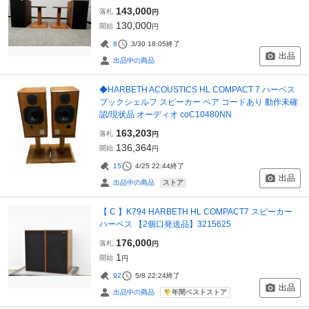
143,000
落札
円
130,000
開始
円
8
3/30 18:05
終了
出品
出品中の商品
◆HARBETH ACOUSTICS HL COMPACT 7 ハーベス
ブックシェルフ スピーカー ペア コードあり 動作未確
認/現状品 オーディオ coC10480NN
163,203
落札
円
136,364
開始
円
15
4/25 22:44
終了
出品
ストア
出品中の商品
【 C 】K794 HARBETH HL COMPACT7 スピーカー
ハーベス 【2個口発送品】3215625
176,000
落札
円
1
開始
円
92
5/8 22:24
終了
出品
年間ベストストア
出品中の商品