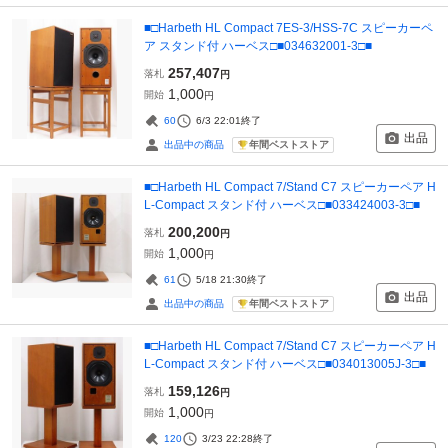
■□Harbeth HL Compact 7ES-3/HSS-7C スピーカーペ
ア スタンド付 ハーベス□■034632001-3□■
257,407
落札
円
1,000
開始
円
60
6/3 22:01
終了
出品
年間ベストストア
出品中の商品
■□Harbeth HL Compact 7/Stand C7 スピーカーペア H
L-Compact スタンド付 ハーベス□■033424003-3□■
200,200
落札
円
1,000
開始
円
61
5/18 21:30
終了
出品
年間ベストストア
出品中の商品
■□Harbeth HL Compact 7/Stand C7 スピーカーペア H
L-Compact スタンド付 ハーベス□■034013005J-3□■
159,126
落札
円
1,000
開始
円
120
3/23 22:28
終了