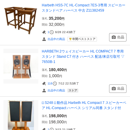
Harbeth HSS-7C HL-Compact 7ES-3専用 スピーカー
スタンドペア ハーベス 中古 Z11382459
35,200
落札
円
32,000
開始
円
1
6/28 22:43
終了
出品
年間ベストストア
出品中の商品
HARBETH 2ウェイスピーカー HL COMPACT 7 専用
スタンド Stand C7 付き ハーベス 配送/来店引取可 ▽
7650B-1
180,400
落札
円
1,000
開始
円
116
7/12 22:52
終了
出品
ストア
出品中の商品
□ S248 □ 動作品 Harbeth HL Compact 7 スピーカーペ
ア HL-Compact ハーベス シリアル同番 スタンド付
198,000
落札
円
198,000
開始
円
1
3/15 21:19
終了