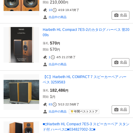
210,000
開始
円
10
4/19 19:47
終了
出品
出品中の商品
Harbeth HL Compact 7ES-2のカタログ ハーベス 管20
09s
570
落札
円
570
開始
円
1
4/5 21:27
終了
出品
出品中の商品
【C】Harbeth HL COMPACT 7 スピーカーペア ハー
ベス 3259583
182,486
落札
円
1
開始
円
83
5/13 22:58
終了
出品
年間ベストストア
出品中の商品
■□Harbeth HL Compact 7ES-3 スピーカーペア スタン
ド付 ハーベス□■034827002-3□■