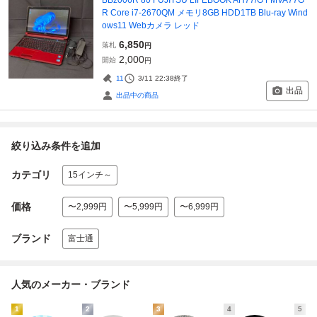
R Core i7-2670QM メモリ8GB HDD1TB Blu-ray Wind
ows11 Webカメラ レッド
6,850
落札
円
2,000
開始
円
11
3/11 22:38
終了
出品
出品中の商品
絞り込み条件を追加
カテゴリ
15インチ～
価格
〜2,999円
〜5,999円
〜6,999円
ブランド
富士通
人気のメーカー・ブランド
1
2
3
4
5