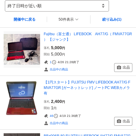
終了日時が近い順
開催中に戻る
50件表示
絞り込み
(1)
Fujitsu（富士通） LIFEBOOK AH77/G（ FMVA77GR
） 【ジャンク】
5,000
落札
円
5,000
開始
円
1
4/26 21:28
終了
出品
出品中の商品
【1円スタート】FUJITSU FMV LIFEBOOK AH77/G F
MVA77GR [ガーネットレッド] ノートPC WEBカメラ
有
2,400
落札
円
1
開始
円
46
4/19 21:36
終了
出品
出品中の商品
BBz006R 80 FUJITSU LIFEBOOK AH77/G FMVA77G