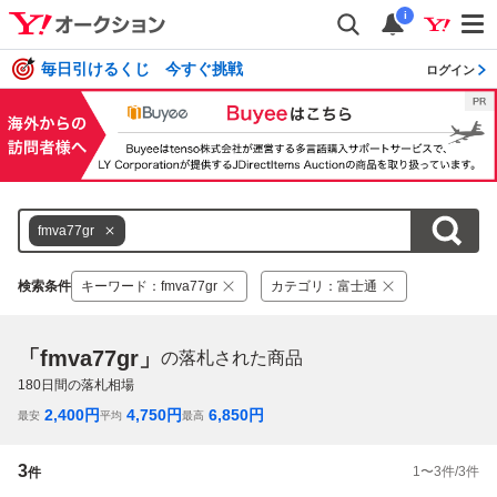
i
毎日引けるくじ 今すぐ挑戦
ログイン
fmva77gr
検索条件
キーワード
：
fmva77gr
カテゴリ
：
富士通
「fmva77gr」
の落札された商品
180
日間の落札相場
2,400
円
4,750
円
6,850
円
最安
平均
最高
3
1
〜
3
件/
3
件
件