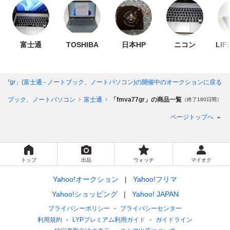
富士通
TOSHIBA
日本HP
ニコン
LIF
va77gr」(富士通 - ノートブック、ノートパソコン)
の開催中のオークションに戻る
ートブック、ノートパソコン
富士通
「fmva77gr」の商品一覧
（終了180日間）
ページトップへ
トップ
出品
ウォッチ
マイオク
Yahoo!オークション
Yahoo!フリマ
Yahoo!ショッピング
Yahoo! JAPAN
プライバシーポリシー
プライバシーセンター
利用規約
LYPプレミアム利用ガイド
ガイドライン