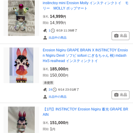
instinctoy mini Erosion Molly インスティンクトイ モ
リー MOLLY ポップマート
14,999
落札
円
14,999
開始
円
1
6/19 11:39
終了
出品
出品中の商品
Erosion Nigiru GRAPE BRAIN X INSTINCTOY Erosio
n Nigiru Devil ソフビ sofuvi にぎるちゃん 検) mdash
HxS realhead インスティンクトイ
185,000
落札
円
150,000
開始
円
未使用
24
6/14 23:01
終了
出品
出品中の商品
【1円】INSTINCTOY Erosion Nigiru 蓄光 GRAPE BR
AIN
151,000
落札
円
1
開始
円