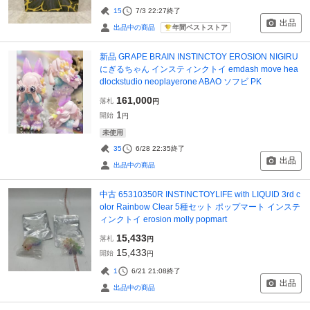
15
7/3 22:27
終了
出品
年間ベストストア
出品中の商品
新品 GRAPE BRAIN INSTINCTOY EROSION NIGIRU
にぎるちゃん インスティンクトイ emdash move hea
dlockstudio neoplayerone ABAO ソフビ PK
161,000
落札
円
1
開始
円
未使用
35
6/28 22:35
終了
出品
出品中の商品
中古 65310350R INSTINCTOYLIFE with LIQUID 3rd c
olor Rainbow Clear 5種セット ポップマート インステ
ィンクトイ erosion molly popmart
15,433
落札
円
15,433
開始
円
1
6/21 21:08
終了
出品
出品中の商品