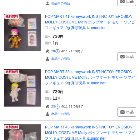
出品
出品中の商品
POP MART 41 kennyswork INSTINCTOY EROSION
送料無料
MOLLY COSTUME Molly ポップマート モリー ソフビ
フィギュア t9g 真頭玩具 izumonster
730
落札
円
1
開始
円
28
4/11 21:59
終了
出品
出品中の商品
POP MART 38 kennyswork INSTINCTOY EROSION
送料無料
MOLLY COSTUME Molly ポップマート モリー ソフビ
フィギュア t9g 真頭玩具 izumonster
720
落札
円
11
開始
円
23
4/11 21:59
終了
出品
出品中の商品
POP MART 43 kennyswork INSTINCTOY EROSION
送料無料
MOLLY COSTUME Molly ポップマート モリー ソフビ
フィギュア t9g 真頭玩具 izumonster