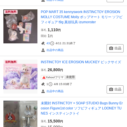
POP MART 35 kennyswork INSTINCTOY EROSION
送料無料
MOLLY COSTUME Molly ポップマート モリー ソフビ
フィギュア t9g 真頭玩具 izumonster
1,110
落札
円
1
開始
円
43
4/11 21:31
終了
出品
出品中の商品
INSTINCTOY ICE EROSION MUCKEY ビックサイズ
送料無料
26,800
落札
円
未使用
Yahoo!フリマ
1
4/8 15:03
終了
出品
出品中の商品
未開封 INSTINCTOY × SOAP STUDIO Bugs Bunny Er
osion Figure1st color ソフビフィギュア LOONEY TU
NES インスティンクトイ
15,500
落札
円
15,000