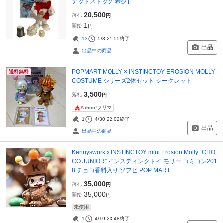
デッドストック 希少】
20,500
落札
円
1
開始
円
13
5/3 21:55
終了
出品
出品中の商品
POPMART MOLLY × INSTINCTOY EROSION MOLLY
送料無料
COSTUME シリーズ2体セット シークレット
3,500
落札
円
Yahoo!フリマ
1
4/30 22:02
終了
出品
出品中の商品
Kennyswork x INSTINCTOY mini Erosion Molly “CHO
CO JUNIOR” インスティンクトイ モリー コミコン201
8 チョコ香料入り ソフビ POP MART
35,000
落札
円
35,000
開始
円
未使用
1
4/19 23:48
終了