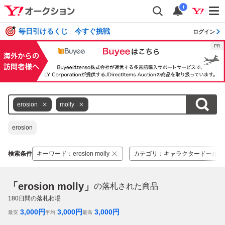
i
毎日引けるくじ 今すぐ挑戦
ログイン
erosion
molly
erosion
検索条件
キーワード
：
erosion molly
カテゴリ
：
キャラクタードール
「erosion molly」
の落札された商品
180
日間の落札相場
3,000
円
3,000
円
3,000
円
最安
平均
最高