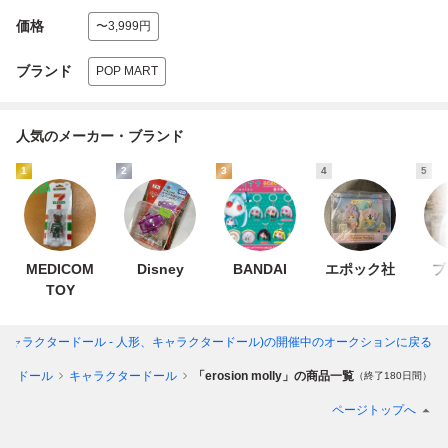
価格
〜3,999円
ブランド
POP MART
人気のメーカー・ブランド
1
2
3
4
5
MEDICOM
Disney
BANDAI
エポック社
ブ
TOY
lly」(キャラクタードール - 人形、キャラクタードール)
の開催中のオークションに戻る
タードール
キャラクタードール
「erosion molly」の商品一覧
（終了180日間）
ページトップへ