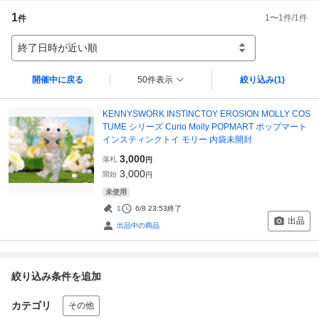
1
1
〜
1
件/
1
件
件
終了日時が近い順
開催中に戻る
50件表示
絞り込み
(1)
KENNYSWORK INSTINCTOY EROSION MOLLY COS
TUME シリーズ Curio Molly POPMART ポップマート
インスティンクトイ モリー 内袋未開封
3,000
落札
円
3,000
開始
円
未使用
1
6/8 23:53
終了
出品
出品中の商品
絞り込み条件を追加
カテゴリ
その他