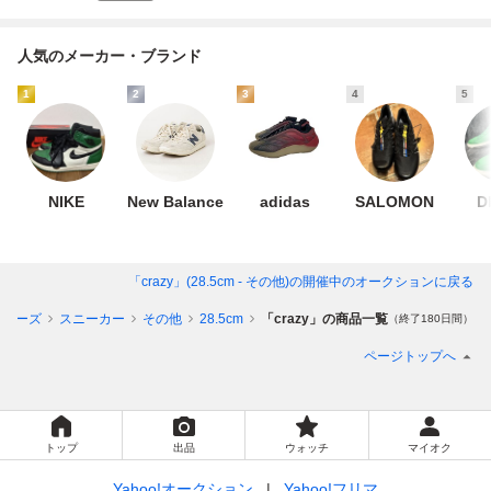
人気のメーカー・ブランド
1
2
3
4
5
NIKE
New Balance
adidas
SALOMON
D
「crazy」(28.5cm - その他)
の開催中のオークションに戻る
シューズ
スニーカー
その他
28.5cm
「crazy」の商品一覧
（終了180日間）
ページトップへ
トップ
出品
ウォッチ
マイオク
Yahoo!オークション
Yahoo!フリマ