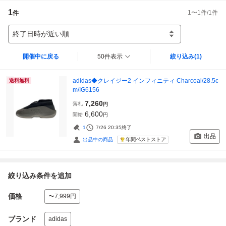
1
1
〜
1
件/
1
件
件
終了日時が近い順
開催中に戻る
50件表示
絞り込み
(1)
adidas◆クレイジー2 インフィニティ Charcoal/28.5c
送料無料
m/IG6156
7,260
落札
円
6,600
開始
円
1
7/26 20:35
終了
出品
年間ベストストア
出品中の商品
絞り込み条件を追加
価格
〜7,999円
ブランド
adidas