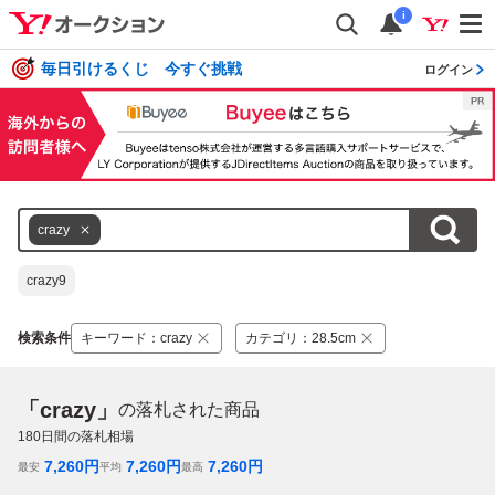
i
毎日引けるくじ 今すぐ挑戦
ログイン
crazy
crazy9
検索条件
キーワード
：
crazy
カテゴリ
：
28.5cm
「crazy」
の落札された商品
180
日間の落札相場
7,260
円
7,260
円
7,260
円
最安
平均
最高