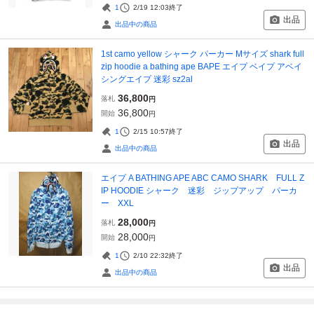
1
2/19 12:03
終了
出品
出品中の商品
1st camo yellow シャーク パーカー Mサイズ shark full
zip hoodie a bathing ape BAPE エイプ ベイプ アベイ
シングエイプ 迷彩 sz2al
36,800
落札
円
36,800
開始
円
1
2/15 10:57
終了
出品
出品中の商品
エイプ A BATHING APE ABC CAMO SHARK FULL Z
IP HOODIE シャーク 迷彩 ジップアップ パーカ
ー XXL
28,000
落札
円
28,000
開始
円
1
2/10 22:32
終了
出品
出品中の商品