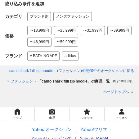
絞り込み条件を追加
カテゴリ
ブランド別
メンズファッション
〜18,999円
〜25,999円
〜31,999円
〜39,999円
価格
〜46,999円
〜59,999円
ブランド
A BATHING APE
adidas
「camo shark full zip hoodie」(ファッション)
の開催中のオークションに戻る
ゴリ
ファッション
「camo shark full zip hoodie」の商品一覧
（終了180日間）
ページトップへ
トップ
出品
ウォッチ
マイオク
Yahoo!オークション
Yahoo!フリマ
Yahoo!ショッピング
Yahoo! JAPAN