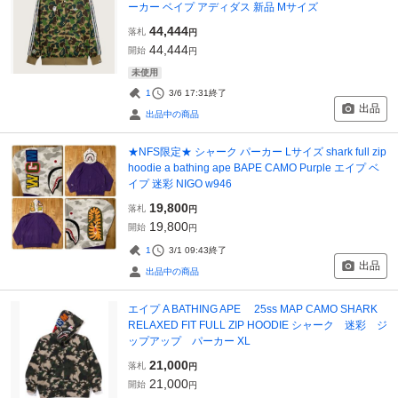
ーカー ベイプ アディダス 新品 Мサイズ
44,444
落札
円
44,444
開始
円
未使用
1
3/6 17:31
終了
出品
出品中の商品
★NFS限定★ シャーク パーカー Lサイズ shark full zip
hoodie a bathing ape BAPE CAMO Purple エイプ ベ
イプ 迷彩 NIGO w946
19,800
落札
円
19,800
開始
円
1
3/1 09:43
終了
出品
出品中の商品
エイプ A BATHING APE 25ss MAP CAMO SHARK
RELAXED FIT FULL ZIP HOODIE シャーク 迷彩 ジ
ップアップ パーカー XL
21,000
落札
円
21,000
開始
円