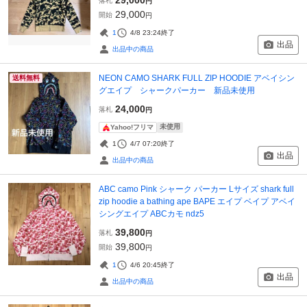
落札
円
29,000
開始
円
1
4/8 23:24
終了
出品
出品中の商品
NEON CAMO SHARK FULL ZIP HOODIE アベイシン
送料無料
グエイプ シャークパーカー 新品未使用
24,000
落札
円
未使用
Yahoo!フリマ
1
4/7 07:20
終了
出品
出品中の商品
ABC camo Pink シャーク パーカー Lサイズ shark full
zip hoodie a bathing ape BAPE エイプ ベイプ アベイ
シングエイプ ABCカモ ndz5
39,800
落札
円
39,800
開始
円
1
4/6 20:45
終了
出品
出品中の商品