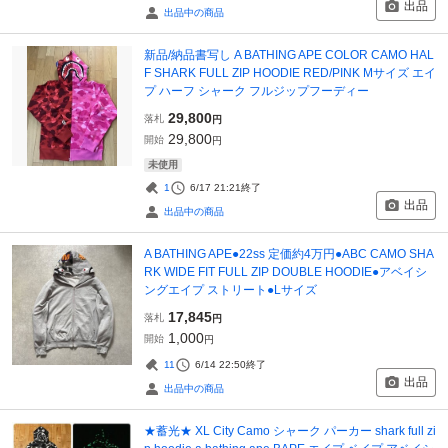
出品
出品中の商品
新品/納品書写し A BATHING APE COLOR CAMO HAL
F SHARK FULL ZIP HOODIE RED/PINK Mサイズ エイ
プ ハーフ シャーク フルジップフーディー
29,800
落札
円
29,800
開始
円
未使用
1
6/17 21:21
終了
出品
出品中の商品
A BATHING APE●22ss 定価約4万円●ABC CAMO SHA
RK WIDE FIT FULL ZIP DOUBLE HOODIE●アベイシ
ングエイプ ストリート●Lサイズ
17,845
落札
円
1,000
開始
円
11
6/14 22:50
終了
出品
出品中の商品
★蓄光★ XL City Camo シャーク パーカー shark full zi