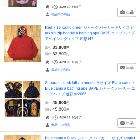
1
4/29 19:56
終了
出品
出品中の商品
Red × 1st camo green シャーク パーカー Mサイズ sh
ark full zip hoodie a bathing ape BAPE エイプ ベイプ
アベイシングエイプ 迷彩 i47
33,800
落札
円
33,800
開始
円
1
4/29 00:10
終了
出品
出品中の商品
Separate shark full zip hoodie Mサイズ Black camo ×
Blue camo a bathing ape BAPE シャーク パーカー エ
イプ ベイプ 迷彩 yz2066
45,800
落札
円
45,800
開始
円
1
4/26 11:30
終了
出品
出品中の商品
Blue camo × Black シャーク パーカー Lサイズ shark f