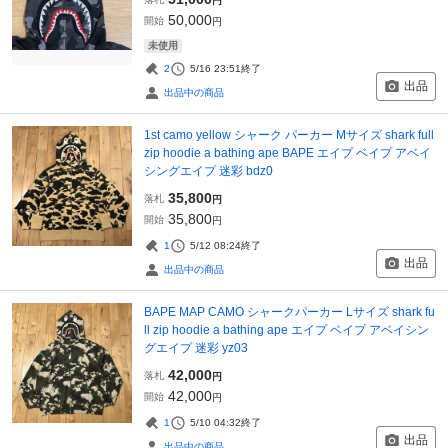
円
50,000
開始
円
未使用
2
5/16 23:51
終了
出品
出品中の商品
1st camo yellow シャーク パーカー Mサイズ shark full
zip hoodie a bathing ape BAPE エイプ ベイプ アベイ
シングエイプ 迷彩 bdz0
35,800
落札
円
35,800
開始
円
1
5/12 08:24
終了
出品
出品中の商品
BAPE MAP CAMO シャークパーカー Lサイズ shark fu
ll zip hoodie a bathing ape エイプ ベイプ アベイシン
グエイプ 迷彩 yz03
42,000
落札
円
42,000
開始
円
1
5/10 04:32
終了
出品
出品中の商品