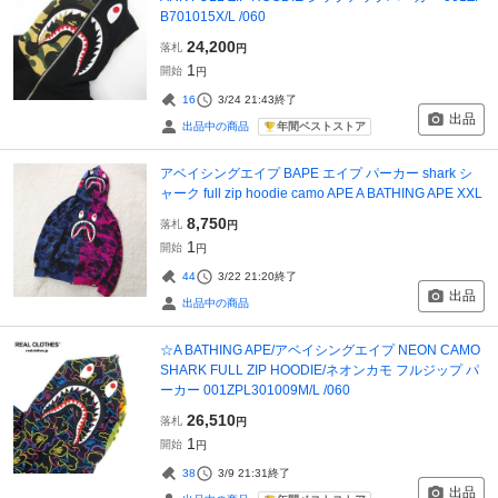
B701015X/L /060
24,200
落札
円
1
開始
円
16
3/24 21:43
終了
出品
年間ベストストア
出品中の商品
アベイシングエイプ BAPE エイプ パーカー shark シ
ャーク full zip hoodie camo APE A BATHING APE XXL
8,750
落札
円
1
開始
円
44
3/22 21:20
終了
出品
出品中の商品
☆A BATHING APE/アベイシングエイプ NEON CAMO
SHARK FULL ZIP HOODIE/ネオンカモ フルジップ パ
ーカー 001ZPL301009M/L /060
26,510
落札
円
1
開始
円
38
3/9 21:31
終了
出品