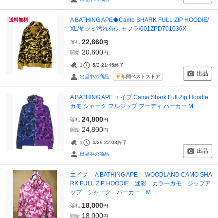
A BATHING APE◆Camo SHARK FULL ZIP HOODIE/
送料無料
XL/袖シミ汚れ有/カモフラ/001ZPD701036X
22,660
落札
円
20,600
開始
円
1
5/2 21:46
終了
出品
年間ベストストア
出品中の商品
A BATHING APE エイプ Camo Shark Full Zip Hoodie
カモ シャーク フルジップ フーディ パーカー M
24,800
落札
円
24,800
開始
円
1
4/29 22:03
終了
出品
出品中の商品
エイプ A BATHING APE WOODLAND CAMO SHA
RK FULL ZIP HOODIE 迷彩 カラーカモ ジップア
ップ シャーク パーカー M
18,000
落札
円
18,000
開始
円