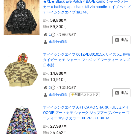
★XL★ Black Eye Patch × BAPE camo シャーク パー
カー a bathing ape shark full zip hoodie エイプ ベイプ
アベイシングエイプ sa1746
59,800
落札
円
59,800
開始
円
1
4/5 06:47
終了
出品
出品中の商品
アベイシングエイプ 001ZPD301015X サイズ XL 長袖
タイガー カモ シャーク フルジップ フーディー メンズ
日本製
14,630
落札
円
10,910
開始
円
3
4/3 23:10
終了
出品
年間ベストストア
出品中の商品
アベイシングエイプ ART CAMO SHARK FULL ZIP H
OODIE アートカモ シャーク ジップアップパーカー フ
ーディー マルチカラー 001ZPL801301M
27,997
落札
円
25,452
開始
円