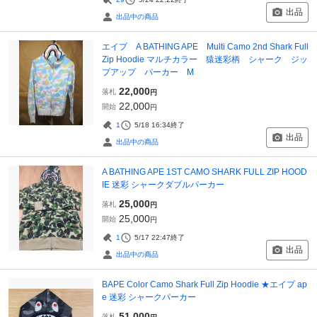
出品
出品中の商品
エイプ A BATHING APE Multi Camo 2nd Shark Full
Zip Hoodie マルチカラー 猿迷彩柄 シャーク ジッ
プアップ パーカー M
22,000
落札
円
22,000
開始
円
1
5/18 16:34
終了
出品
出品中の商品
A BATHING APE 1ST CAMO SHARK FULL ZIP HOOD
IE 迷彩 シャークダブルパーカー
25,000
落札
円
25,000
開始
円
1
5/17 22:47
終了
出品
出品中の商品
BAPE Color Camo Shark Full Zip Hoodie ★エイプ ap
e 迷彩 シャークパーカー
51,000
落札