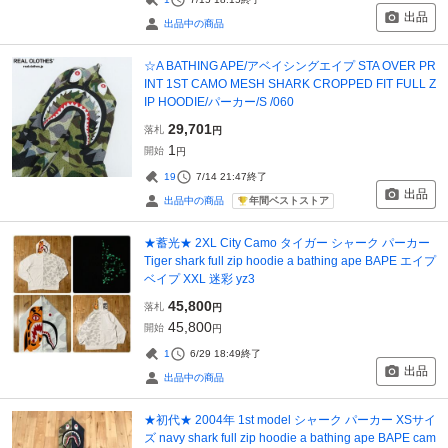
出品
出品中の商品
☆A BATHING APE/アベイシングエイプ STA OVER PR
INT 1ST CAMO MESH SHARK CROPPED FIT FULL Z
IP HOODIE/パーカー/S /060
29,701
落札
円
1
開始
円
19
7/14 21:47
終了
出品
年間ベストストア
出品中の商品
★蓄光★ 2XL City Camo タイガー シャーク パーカー
Tiger shark full zip hoodie a bathing ape BAPE エイプ
ベイプ XXL 迷彩 yz3
45,800
落札
円
45,800
開始
円
1
6/29 18:49
終了
出品
出品中の商品
★初代★ 2004年 1st model シャーク パーカー XSサイ
ズ navy shark full zip hoodie a bathing ape BAPE cam