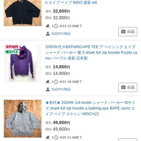
o エイプ ベイプ NIGO 迷彩 w8
32,800
落札
円
32,800
開始
円
1
6/23 15:08
終了
出品
出品中の商品
2000年代 A BATHING APE TEE ア ベイシング エイプ
送料無料
鑑定付き
シャーク パーカー 紫 S shark full zip hoodie Purple ca
mo パープル 迷彩 日本製
14,800
落札
円
14,800
開始
円
2
6/21 18:36
終了
出品
出品中の商品
★初代★ 2004年 1st model シャーク パーカー Mサイ
ズ shark full zip hoodie a bathing ape BAPE camo エ
イプ ベイプ スケシン NIGO h21
49,800
落札
円
49,800
開始
円
1
6/20 21:46
終了