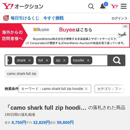
i
毎日引けるくじ 今すぐ挑戦
ログイン
mo
shark
full
zip
hoodie
camo shark full zip
検索条件
キーワード
：
camo shark full zip hoodie
カテゴリ
：
ファッシ
「camo shark full zip hoodie」
の落札された商品
180
日間の落札相場
8,750
円
32,829
円
59,800
円
最安
平均
最高