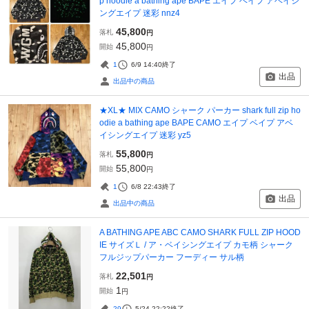
p hoodie a bathing ape BAPE エイプ ベイプ アベイシ
ングエイプ 迷彩 nnz4
45,800
落札
円
45,800
開始
円
1
6/9 14:40
終了
出品
出品中の商品
★XL★ MIX CAMO シャーク パーカー shark full zip ho
odie a bathing ape BAPE CAMO エイプ ベイプ アベ
イシングエイプ 迷彩 yz5
55,800
落札
円
55,800
開始
円
1
6/8 22:43
終了
出品
出品中の商品
A BATHING APE ABC CAMO SHARK FULL ZIP HOOD
IE サイズＬ / ア・ベイシングエイプ カモ柄 シャーク
フルジップパーカー フーディー サル柄
22,501
落札
円
1
開始
円
29
5/24 22:22
終了