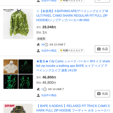
年間ベストストア
出品中の商品
☆【未使用】A BATHING APE/アベイシングエイプ M
ULTI PIXEL CAMO SHARK REGULAR FIT FULL ZIP
HOODIE/ジップアップパーカー/M /060
28,048
落札
円
1
開始
円
未使用
39
3/8 22:05
終了
出品
年間ベストストア
出品中の商品
★蓄光★ City Camo シャーク パーカー Mサイズ shark
full zip hoodie a bathing ape BAPE エイプ ベイプ ア
ベイシングエイプ 迷彩 z4139
46,800
落札
円
46,800
開始
円
1
3/8 19:28
終了
出品
出品中の商品
【 BAPE X ADIDAS 】RELAXED FIT TRACK CAMO S
送料無料
HARK FULL ZIP HOODIE フーディー カモ シャークパ