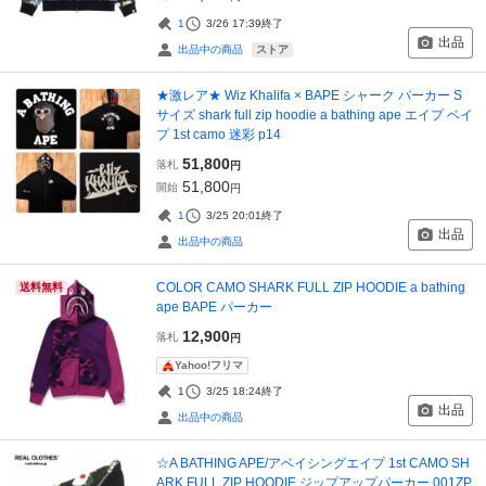
1
3/26 17:39
終了
出品
ストア
出品中の商品
★激レア★ Wiz Khalifa × BAPE シャーク パーカー S
サイズ shark full zip hoodie a bathing ape エイプ ベイ
プ 1st camo 迷彩 p14
51,800
落札
円
51,800
開始
円
1
3/25 20:01
終了
出品
出品中の商品
COLOR CAMO SHARK FULL ZIP HOODIE a bathing
送料無料
ape BAPE パーカー
12,900
落札
円
Yahoo!フリマ
1
3/25 18:24
終了
出品
出品中の商品
☆A BATHING APE/アベイシングエイプ 1st CAMO SH
ARK FULL ZIP HOODIE ジップアップパーカー 001ZP