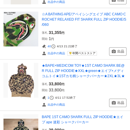
出品
出品中の商品
☆A BATHING APE/アベイシングエイプ ABC CAMO C
ROCHET RELAXED FIT SHARK FULL ZIP HOODIE/S
/060
31,355
落札
円
1
開始
円
40
4/13 21:22
終了
出品
年間ベストストア
出品中の商品
★BAPE×MEDICOM TOY★1ST CAMO SHARK BE@
R FULL ZIP HOODIE★XXL★green★エイプ×メディ
コムトイ★1STカモ柄シャークパーカー★2XL★3L★
33,800
落札
円
33,800
開始
円
1
4/11 17:52
終了
出品
出品中の商品
BAPE 1ST CAMO SHARK FULL ZIP HOODIE★エイ
プ ape 迷彩 シャークパーカー
29,000