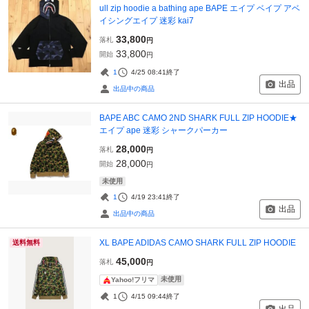
ull zip hoodie a bathing ape BAPE エイプ ベイプ アベ
イシングエイプ 迷彩 kai7
33,800
落札
円
33,800
開始
円
1
4/25 08:41
終了
出品
出品中の商品
BAPE ABC CAMO 2ND SHARK FULL ZIP HOODIE★
エイプ ape 迷彩 シャークパーカー
28,000
落札
円
28,000
開始
円
未使用
1
4/19 23:41
終了
出品
出品中の商品
XL BAPE ADIDAS CAMO SHARK FULL ZIP HOODIE
送料無料
45,000
落札
円
未使用
Yahoo!フリマ
1
4/15 09:44
終了