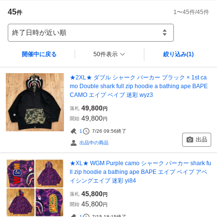
45
1
〜
45
件/
45
件
件
終了日時が近い順
開催中に戻る
50件表示
絞り込み
(1)
★2XL★ ダブル シャーク パーカー ブラック × 1st ca
mo Double shark full zip hoodie a bathing ape BAPE
CAMO エイプ ベイプ 迷彩 wyz3
49,800
落札
円
49,800
開始
円
1
7/26 09:56
終了
出品
出品中の商品
★XL★ WGM Purple camo シャーク パーカー shark fu
ll zip hoodie a bathing ape BAPE エイプ ベイプ アベ
イシングエイプ 迷彩 yi84
45,800
落札
円
45,800
開始
円
1
7/15 18:15
終了