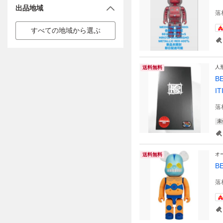
出品地域
落
すべての地域から選ぶ
人
送料無料
B
I
落
未
オ
送料無料
B
落