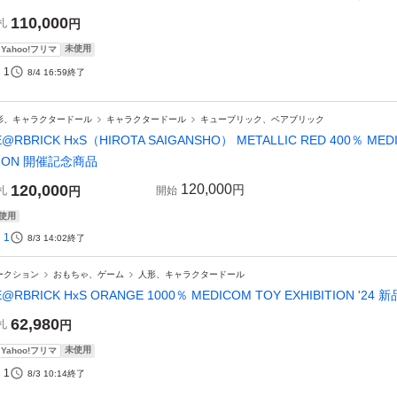
110,000
札
円
未使用
Yahoo!フリマ
1
8/4 16:59
終了
形、キャラクタードール
キャラクタードール
キューブリック、ベアブリック
E@RBRICK HxS（HIROTA SAIGANSHO） METALLIC RED 400％ MEDI
TION 開催記念商品
120,000
120,000
円
札
円
開始
使用
1
8/3 14:02
終了
ークション
おもちゃ、ゲーム
人形、キャラクタードール
E@RBRICK HxS ORANGE 1000％ MEDICOM TOY EXHIBITION '24
62,980
札
円
未使用
Yahoo!フリマ
1
8/3 10:14
終了