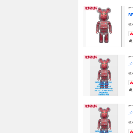
オ
送料無料
B
落
オ
送料無料
メ
落
オ
送料無料
メ
落