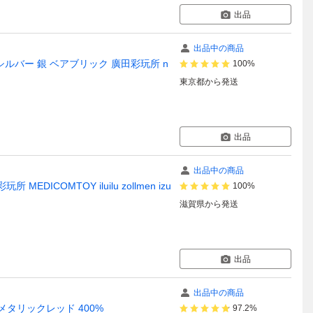
出品
出品中の商品
00% シルバー 銀 ベアブリック 廣田彩玩所 n
100%
東京都
から発送
出品
出品中の商品
MEDICOMTOY iluilu zollmen izu
100%
滋賀県
から発送
出品
出品中の商品
メタリックレッド 400%
97.2%