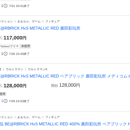
1
7/31 20:01
終了
ークション
おもちゃ、ゲーム
フィギュア
E@RBRICK HxS METALLIC RED 廣田彩玩所
117,000
札
円
未使用
Yahoo!フリマ
1
7/30 23:45
終了
撮
ウルトラマン
ウルトラマンA
E@RBRICK HxS METALLIC RED ベアブリック 廣田彩玩所 メディコム
128,000
128,000
円
札
円
開始
使用
1
7/29 23:03
終了
ークション
おもちゃ、ゲーム
フィギュア
品 BE@RBRICK HxS METALLIC RED 400% 廣田彩玩所 ベアブリック H