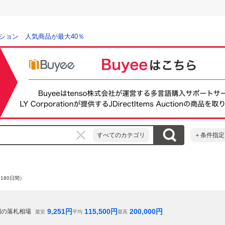
ション 人気商品が最大40％
すべてのカテゴリ
＋条件指定
180日間）
9,251
円
115,500
円
200,000
円
間の落札相場
最安
平均
最高