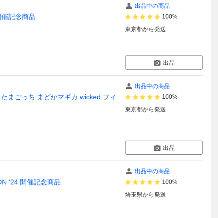
出品中の商品
ON 開催記念商品
100%
東京都
から発送
出品
出品中の商品
gnag たまごっち まどかマギカ wicked フィ
100%
東京都
から発送
出品
出品中の商品
ION '24 開催記念商品
100%
埼玉県
から発送