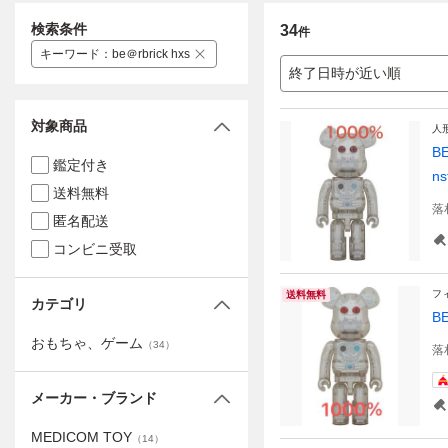
検索条件
34
件
キーワード
：
be＠rbrick hxs
終了日時が近い順
対象商品
人
B
鑑定付き
n
送料無料
落
匿名配送
コンビニ受取
フ
送料無料
カテゴリ
B
おもちゃ、ゲーム
（
34
）
落
メーカー・ブランド
MEDICOM TOY
（
14
）