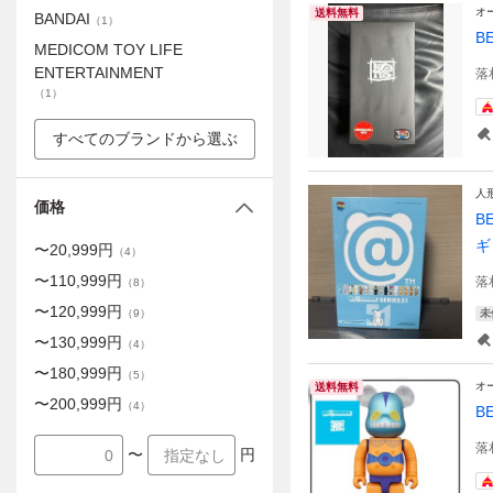
オ
送料無料
BANDAI
（
1
）
B
MEDICOM TOY LIFE
ENTERTAINMENT
落
（
1
）
すべてのブランドから選ぶ
人
価格
B
ギ
〜
20,999
円
（
4
）
〜
110,999
円
落
（
8
）
〜
120,999
円
（
9
）
未
〜
130,999
円
（
4
）
〜
180,999
円
（
5
）
オ
送料無料
〜
200,999
円
（
4
）
B
落
〜
円