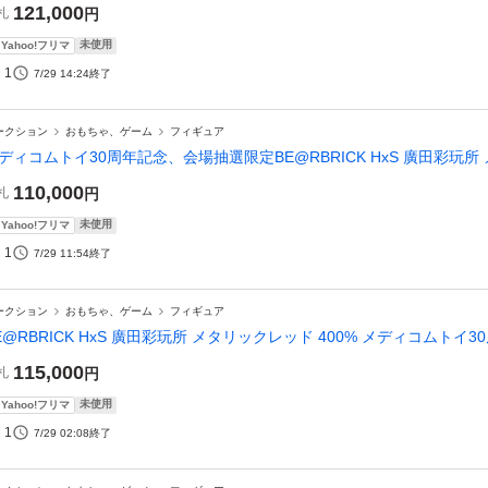
121,000
札
円
未使用
Yahoo!フリマ
1
7/29 14:24
終了
ークション
おもちゃ、ゲーム
フィギュア
ディコムトイ30周年記念、会場抽選限定BE@RBRICK HxS 廣田彩玩所 
110,000
札
円
未使用
Yahoo!フリマ
1
7/29 11:54
終了
ークション
おもちゃ、ゲーム
フィギュア
E@RBRICK HxS 廣田彩玩所 メタリックレッド 400% メディコムトイ3
115,000
札
円
未使用
Yahoo!フリマ
1
7/29 02:08
終了