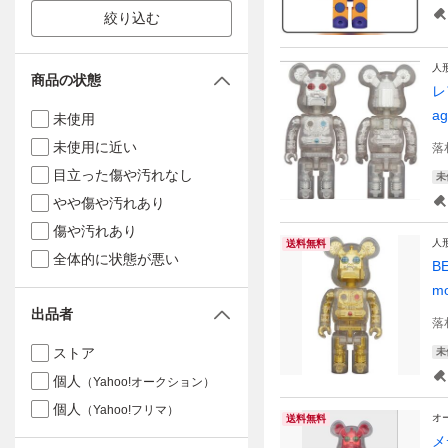
絞り込む
人
商品の状態
レ
ag
未使用
未使用に近い
落
目立った傷や汚れなし
未
やや傷や汚れあり
傷や汚れあり
人
送料無料
全体的に状態が悪い
B
mo
出品者
落
ストア
未
個人
（Yahoo!オークション）
個人
（Yahoo!フリマ）
オ
送料無料
メ