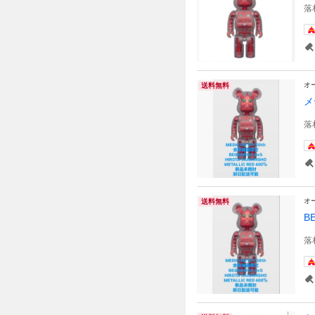
落
オ
送料無料
メ
落
オ
送料無料
B
落