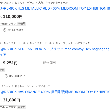
ークション
おもちゃ、ゲーム
人形、キャラクタードール
E@RBRICK HxS METALLIC RED 400％ MEDICOM TOY EXHIBITI
110,000
札
円
未使用
Yahoo!フリマ
1
8/8 20:05
終了
形、キャラクタードール
キャラクタードール
キューブリック、ベアブリック
E@RBRICK SERIES51 BOX ベアブリック medicomtoy HxS nagna
ュア
9,251
1
円
札
円
開始
使用
19
8/5 23:35
終了
ークション
おもちゃ、ゲーム
フィギュア
E@RBRICK HxS ORANGE 400％ 廣田彩玩所MEDICOM TOY EXHIBIT
31,800
札
円
未使用
Yahoo!フリマ