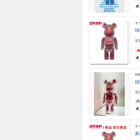
オ
送料無料
B
落
特
B
落
未
オ
送料無料
新