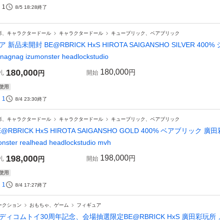
1
8/5 18:28
終了
形、キャラクタードール
キャラクタードール
キューブリック、ベアブリック
ア 新品未開封 BE@RBRICK HxS HIROTA SAIGANSHO SILVER 4
nagnag izumonster headlockstudio
180,000
180,000
円
札
円
開始
使用
1
8/4 23:30
終了
形、キャラクタードール
キャラクタードール
キューブリック、ベアブリック
E@RBRICK HxS HIROTA SAIGANSHO GOLD 400% ベアブリック 廣田彩玩所 
nster realhead headlockstudio mvh
198,000
198,000
円
札
円
開始
使用
1
8/4 17:27
終了
ークション
おもちゃ、ゲーム
フィギュア
ディコムトイ30周年記念、会場抽選限定BE@RBRICK HxS 廣田彩玩所 