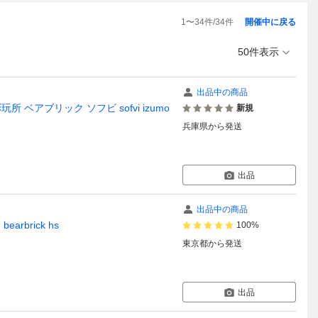
1
〜
34
件/
34
件
開催中に戻る
50件表示
出品中の商品
田彩玩所 ベアブリック ソフビ sofvi izumo
新規
兵庫県
から発送
出品
出品中の商品
arbrick hs
100%
東京都
から発送
出品