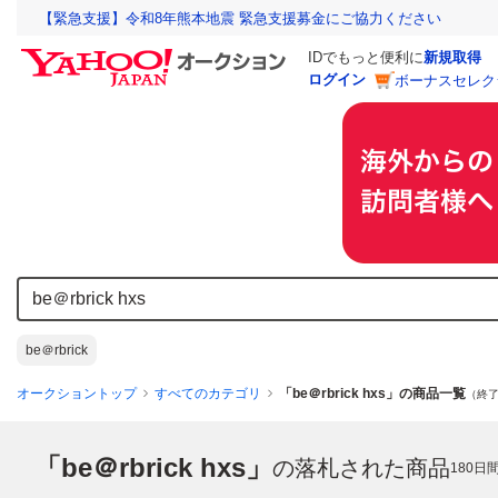
【緊急支援】令和8年熊本地震 緊急支援募金にご協力ください
IDでもっと便利に
新規取得
ログイン
ボーナスセレク
be＠rbrick
オークショントップ
すべてのカテゴリ
「be＠rbrick hxs」の商品一覧
（終了
「be＠rbrick hxs」
の落札された商品
180
日