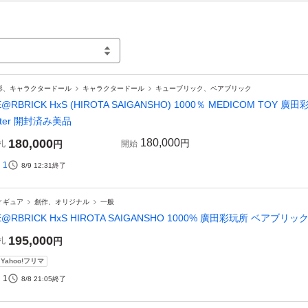
形、キャラクタードール
キャラクタードール
キューブリック、ベアブリック
E@RBRICK HxS (HIROTA SAIGANSHO) 1000％ MEDICOM TOY 廣
ster 開封済み美品
180,000
180,000
円
札
円
開始
1
8/9 12:31
終了
ィギュア
創作、オリジナル
一般
E@RBRICK HxS HIROTA SAIGANSHO 1000% 廣田彩玩所 ベアブリック be
195,000
札
円
Yahoo!フリマ
1
8/8 21:05
終了