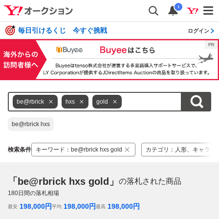
i
毎日引けるくじ 今すぐ挑戦
ログイン
be@rbrick
hxs
gold
be@rbrick hxs
検索条件
キーワード
：
be@rbrick hxs gold
カテゴリ
：
人形、キャラク
「be@rbrick hxs gold」
の落札された商品
180
日間の落札相場
198,000
円
198,000
円
198,000
円
最安
平均
最高