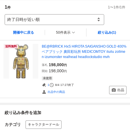
1
1
〜
1
件/
1
件
件
終了日時が近い順
開催中に戻る
50件表示
絞り込み
(1)
BE@RBRICK HxS HIROTA SAIGANSHO GOLD 400%
送料無料
ベアブリック 廣田彩玩所 MEDICOMTOY iluilu zollme
n izumonster realhead headlockstudio mvh
198,000
落札
円
198,000
開始
円
未使用
1
8/4 17:27
終了
出品
出品中の商品
絞り込み条件を追加
カテゴリ
キャラクタードール