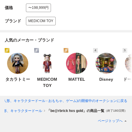
価格
〜198,999円
ブランド
MEDICOM TOY
人気のメーカー・ブランド
1
2
3
4
5
タカラトミー
MEDICOM
MATTEL
Disney
ドー
TOY
 gold」(人形、キャラクタードール - おもちゃ、ゲーム)
の開催中のオークションに戻る
人形、キャラクタードール
「be@rbrick hxs gold」の商品一覧
（終了180日間）
ページトップへ