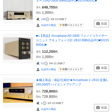
ェーズ(AD-2800 同時出品中□■031559003□■
648,755
落札
円
1,000
開始
円
169
3/9 22:00
終了
出品
年間ベストストア
出品中の商品
■□【美品】Accuphase AD-2800 フォノイコライザー
ユニット アキュフェーズ(C-2810 同時出品中□■03155
9004□■
112,200
落札
円
1,000
開始
円
52
3/9 21:35
終了
出品
年間ベストストア
出品中の商品
★極上美品・保証/元箱付★Accuphase C-2810 定価1,
265,000円 ハイエンドプリアンプ
728,800
落札
円
728,800
開始
円
1
3/5 22:00
終了
出品
出品中の商品