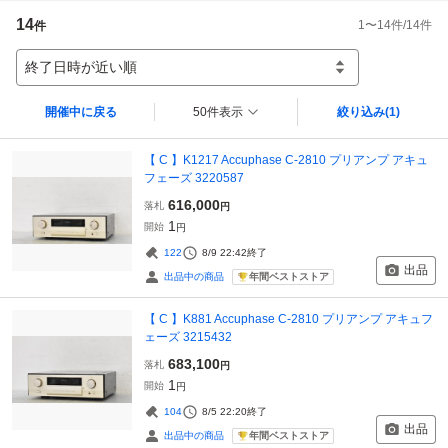
14
1
〜
14
件/
14
件
件
終了日時が近い順
開催中に戻る
50件表示
絞り込み
(1)
【 C 】K1217 Accuphase C-2810 プリアンプ アキュ
フェーズ 3220587
616,000
落札
円
1
開始
円
122
8/9 22:42
終了
出品
年間ベストストア
出品中の商品
【 C 】K881 Accuphase C-2810 プリアンプ アキュフ
ェーズ 3215432
683,100
落札
円
1
開始
円
104
8/5 22:20
終了
出品
年間ベストストア
出品中の商品