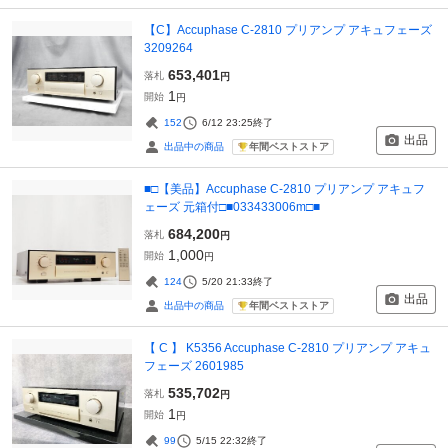
【C】Accuphase C-2810 プリアンプ アキュフェーズ
3209264
653,401
落札
円
1
開始
円
152
6/12 23:25
終了
出品
年間ベストストア
出品中の商品
■□【美品】Accuphase C-2810 プリアンプ アキュフ
ェーズ 元箱付□■033433006m□■
684,200
落札
円
1,000
開始
円
124
5/20 21:33
終了
出品
年間ベストストア
出品中の商品
【 C 】 K5356 Accuphase C-2810 プリアンプ アキュ
フェーズ 2601985
535,702
落札
円
1
開始
円
99
5/15 22:32
終了