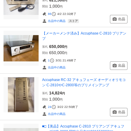
落札
円
1,000
開始
円
86
4/2 22:32
終了
出品
ストア
出品中の商品
【メーカーメンテ済み】Accuphase C-2810 プリアン
プ
650,000
落札
円
650,000
開始
円
1
3/31 21:49
終了
出品
出品中の商品
Accuphase RC-32 アキュフェーズ オーディオリモコ
ン C-2810やC-2800等のプリメインアンプ
14,824
落札
円
1,000
開始
円
24
3/22 22:50
終了
出品
出品中の商品
■□【美品】Accuphase C-2810 プリアンプ アキュフ