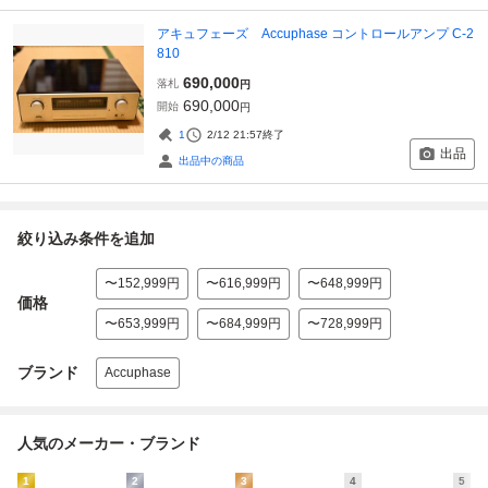
アキュフェーズ Accuphase コントロールアンプ C-2
810
690,000
落札
円
690,000
開始
円
1
2/12 21:57
終了
出品
出品中の商品
絞り込み条件を追加
〜152,999円
〜616,999円
〜648,999円
価格
〜653,999円
〜684,999円
〜728,999円
ブランド
Accuphase
人気のメーカー・ブランド
1
2
3
4
5