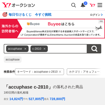
i
毎日引けるくじ 今すぐ挑戦
ログイン
accuphase
c-2810
accuphase
検索条件
キーワード
：
accuphase c-2810
カテゴリ
：
アキュフェーズ
「accuphase c-2810」
の落札された商品
180
日間の落札相場
14,824
円
527,805
円
728,800
円
最安
平均
最高