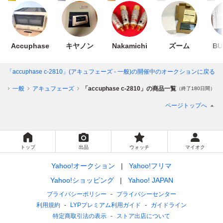
Accuphase
キヤノン
Nakamichi
ズーム
BU
「accuphase c-2810」(アキュフェーズ - 一般)
の開催中のオークションに戻る
プ
一般
アキュフェーズ
「accuphase c-2810」の商品一覧
（終了180日間）
ページトップへ
トップ
出品
ウォッチ
マイオク
Yahoo!オークション
Yahoo!フリマ
Yahoo!ショッピング
Yahoo! JAPAN
プライバシーポリシー
プライバシーセンター
利用規約
LYPプレミアム利用ガイド
ガイドライン
特定商取引法の表示
ストア出店について