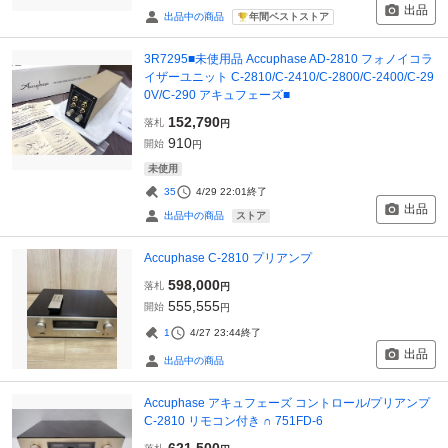
出品
年間ベストストア
出品中の商品
3R7295■未使用品 Accuphase AD-2810 フォノイコラ
イザーユニット C-2810/C-2410/C-2800/C-2400/C-29
0V/C-290 アキュフェーズ■
152,790
落札
円
910
開始
円
未使用
35
4/29 22:01
終了
出品
ストア
出品中の商品
Accuphase C-2810 プリアンプ
598,000
落札
円
555,555
開始
円
1
4/27 23:44
終了
出品
出品中の商品
Accuphase アキュフェーズ コントロール/プリアンプ
C-2810 リモコン付き ∩ 751FD-6
621,500