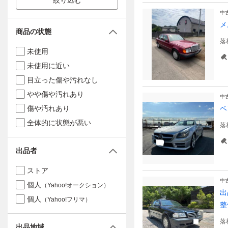
絞り込む
中
メ
商品の状態
落
未使用
未使用に近い
目立った傷や汚れなし
やや傷や汚れあり
中
傷や汚れあり
ベ
全体的に状態が悪い
落
出品者
ストア
中
個人
（Yahoo!オークション）
出
個人
（Yahoo!フリマ）
整
落
出品地域