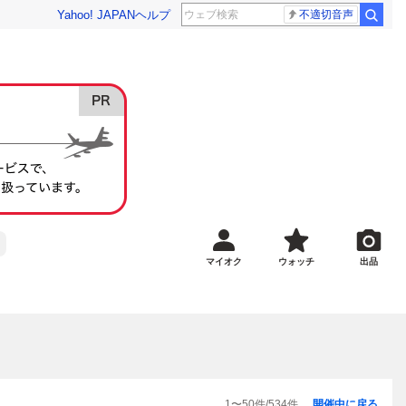
Yahoo! JAPAN
ヘルプ
不適切音声
マイオク
ウォッチ
出品
1
〜
50
件/
534
件
開催中に戻る