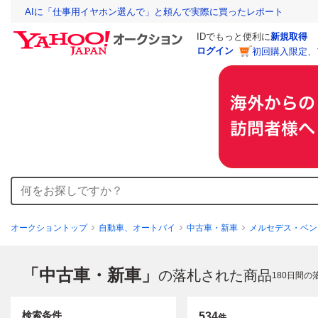
AIに「仕事用イヤホン選んで」と頼んで実際に買ったレポート
IDでもっと便利に
新規取得
ログイン
初回購入限定、
オークショントップ
自動車、オートバイ
中古車・新車
メルセデス・ベン
「中古車・新車」
の落札された商品
180
日間の
検索条件
534
件