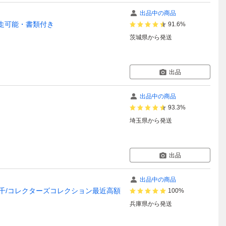
出品中の商品
自走可能・書類付き
91.6%
茨城県
から発送
出品
出品中の商品
93.3%
埼玉県
から発送
出品
出品中の商品
８千/コレクターズコレクション最近高額
100%
兵庫県
から発送