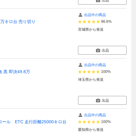
出品
出品中の商品
8万キロ台 売り切り
96.6%
宮城県
から発送
出品
出品中の商品
 黒 即決49.8万
100%
埼玉県
から発送
出品
出品中の商品
ール ETC 走行距離25000キロ台
100%
愛知県
から発送