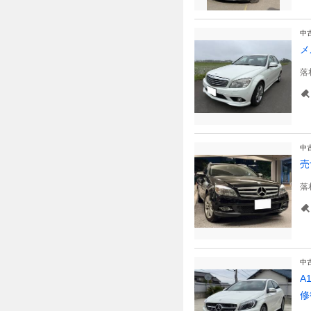
中
メ
落
中
売
落
中
A
修