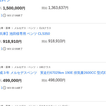
 19イン
1,500,000
1,363,637
円
札
円
開始
1
8/3 17:06
終了
古車・新車
メルセデス・ベンツ
CLSクラス
兵庫】池田様専用 ベンツ CLS350
918,910
918,910
円
札
円
開始
1
8/3 12:00
終了
古車・新車
メルセデス・ベンツ
190クラス
成３年 メルセデスベンツ 実走行67029km 190E 排気量2600CC 型式E-20
499,000
498,000
円
札
円
開始
1
8/3 00:14
終了