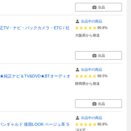
出品
出品中の商品
正TV・ナビ・バックカメラ・ETC / 社
96.8%
大阪府
から発送
出品
出品中の商品
★純正ナビ＆TV&DVD★BTオーディオ
98.5%
静岡県
から発送
出品
出品中の商品
バンギャルド 後期LOOK ベージュ革 S
96.8%
ストア