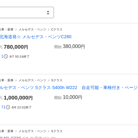
古車・新車
メルセデス・ベンツ
Cクラス
北海道発☆ メルセデス・ベンツC280
780,000
380,000
円
札
円
開始
1
8/7 00:24
終了
古車・新車
メルセデス・ベンツ
Sクラス
ルセデス・ベンツ Sクラス S400h W222 自走可能・車検付き・ベー
1,000,000
10,000
円
札
円
開始
71
8/6 22:02
終了
古車・新車
メルセデス・ベンツ
Sクラス