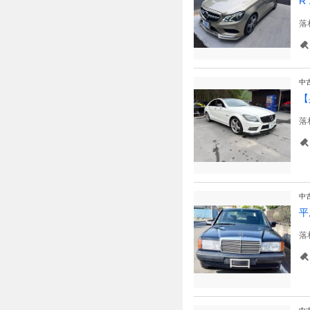
R
落
中
【
落
中
平
落