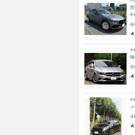
中
売
9
落
中
毎
落
中
メ
落