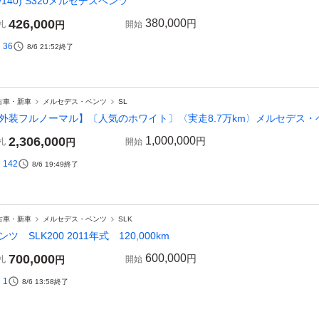
W140) S320メルセデスベンツ
426,000
380,000
円
札
円
開始
36
8/6 21:52
終了
古車・新車
メルセデス・ベンツ
SL
外装フルノーマル】〔人気のホワイト〕〈実走8.7万km〉メルセデス・ベンツ
2,306,000
1,000,000
円
札
円
開始
142
8/6 19:49
終了
古車・新車
メルセデス・ベンツ
SLK
ンツ SLK200 2011年式 120,000km
700,000
600,000
円
札
円
開始
1
8/6 13:58
終了