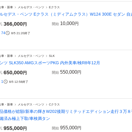
古車・新車
メルセデス・ベンツ
Eクラス
ルセデス・ベンツ Eクラス（ミディアムクラス）W124 300E セダン 
366,000
10,000
円
札
円
開始
74
8/5 21:20
終了
古車・新車
メルセデス・ベンツ
SLK
ンツ SLK350 AMGスポーツPKG 内外美車/検R8年12月
650,000
550,000
円
札
円
開始
1
8/5 12:58
終了
古車・新車
メルセデス・ベンツ
Cクラス
品価格が総額/新車の輝きW202後期リミテッドエディション走行３万
備済み極上下取/車検満タン
955,000
955,000
円
札
円
開始