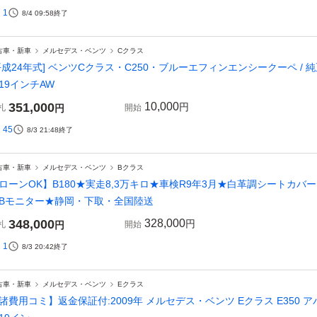
1
8/4 09:58
終了
古車・新車
メルセデス・ベンツ
Cクラス
平成24年式] ベンツCクラス・C250・ブルーエフィンエンシークーペ / 純
19インチAW
351,000
10,000
円
札
円
開始
45
8/3 21:48
終了
古車・新車
メルセデス・ベンツ
Bクラス
ローンOK】B180★実走8,3万キロ★車検R9年3月★白革調シートカバー
Bモニター★静岡・下取・全国陸送
348,000
328,000
円
札
円
開始
1
8/3 20:42
終了
古車・新車
メルセデス・ベンツ
Eクラス
諸費用コミ】返金保証付:2009年 メルセデス・ベンツ Eクラス E350 ア