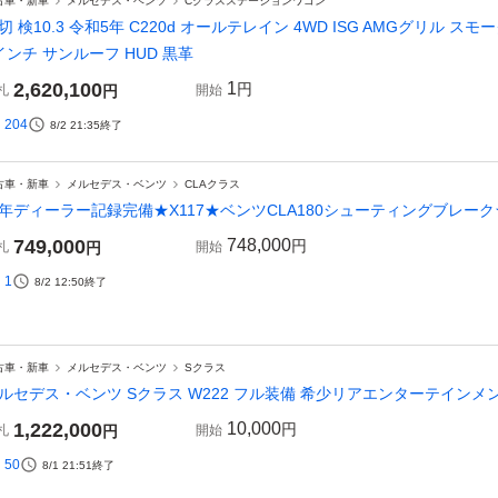
古車・新車
メルセデス・ベンツ
Cクラスステーションワゴン
切 検10.3 令和5年 C220d オールテレイン 4WD ISG AMGグリル スモークテー
インチ サンルーフ HUD 黒革
2,620,100
1
円
札
円
開始
204
8/2 21:35
終了
古車・新車
メルセデス・ベンツ
CLAクラス
年ディーラー記録完備★X117★ベンツCLA180シューティングブレー
749,000
748,000
円
札
円
開始
1
8/2 12:50
終了
古車・新車
メルセデス・ベンツ
Sクラス
ルセデス・ベンツ Sクラス W222 フル装備 希少リアエンターテイン
1,222,000
10,000
円
札
円
開始
50
8/1 21:51
終了