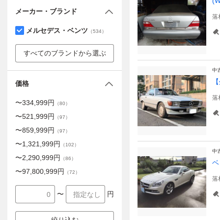
(
メーカー・ブランド
落
メルセデス・ベンツ
（
534
）
すべてのブランドから選ぶ
中
【
価格
落
〜
334,999
円
（
80
）
〜
521,999
円
（
97
）
〜
859,999
円
（
97
）
〜
1,321,999
円
（
102
）
中
〜
2,290,999
円
（
86
）
ベ
〜
97,800,999
円
（
72
）
落
〜
円