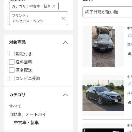
カテゴリ
：
中古車・新車
終了日時が近い順
ブランド
：
メルセデス・ベンツ
中
☆
対象商品
落
鑑定付き
送料無料
匿名配送
中
コンビニ受取
メ
落
カテゴリ
すべて
自動車、オートバイ
中古車・新車
中