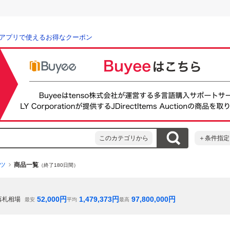
アプリで使えるお得なクーポン
このカテゴリから
＋条件指定
ツ
商品一覧
（終了180日間）
52,000
円
1,479,373
円
97,800,000
円
落札相場
最安
平均
最高