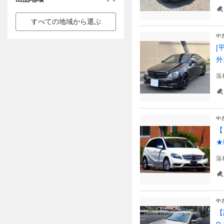
すべての地域から選ぶ
中
[
外
落
中
【
★
落
中
【