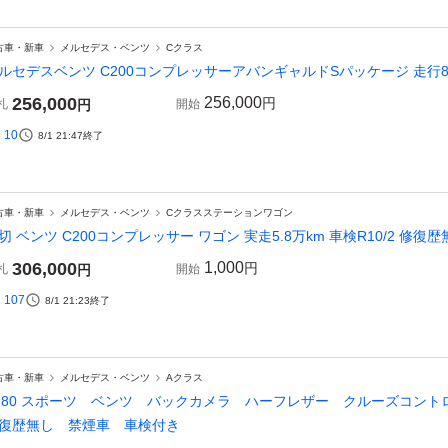
古車・新車
メルセデス・ベンツ
Cクラス
ルセデスベンツ C200コンプレッサーアバンギャルドSパッケージ 走行
256,000
256,000
円
札
円
開始
10
8/1 21:47
終了
古車・新車
メルセデス・ベンツ
Cクラスステーションワゴン
切 ベンツ C200コンプレッサー ワゴン 実走5.8万km 車検R10/2 修復歴無
306,000
1,000
円
札
円
開始
107
8/1 21:23
終了
古車・新車
メルセデス・ベンツ
Aクラス
180 スポーツ ベンツ バックカメラ ハーフレザー クルーズコントロ
復歴無し 禁煙車 車検付き