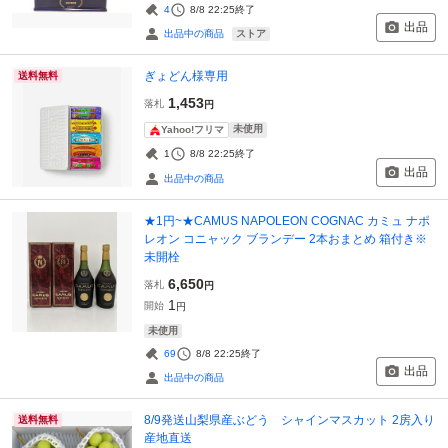
4
8/8 22:25
終了
出品
ストア
出品中の商品
ぎょどん様専用
送料無料
1,453
落札
円
未使用
Yahoo!フリマ
1
8/8 22:25
終了
出品
出品中の商品
★1円~★CAMUS NAPOLEON COGNAC カミュ ナポ
レオン コニャック ブランデー 2本おまとめ 箱付き※
未開栓
6,650
落札
円
1
開始
円
未使用
69
8/8 22:25
終了
出品
出品中の商品
8/9発送山梨県産ぶどう シャインマスカット 2房入り
送料無料
産地直送