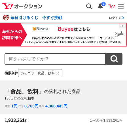
i
毎日引けるくじ 今すぐ挑戦
ログイン
検索条件
カテゴリ
：
食品、飲料
「食品、飲料」
の落札された商品
180
日間の落札相場
1
円
6,763
円
4,368,443
円
最安
平均
最高
1,933,261
1
〜
50
件/
1,933,261
件
件