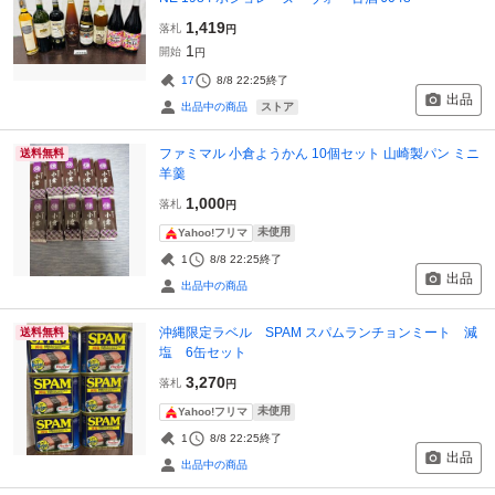
1,419
落札
円
1
開始
円
17
8/8 22:25
終了
出品
ストア
出品中の商品
ファミマル 小倉ようかん 10個セット 山崎製パン ミニ
送料無料
羊羹
1,000
落札
円
未使用
Yahoo!フリマ
1
8/8 22:25
終了
出品
出品中の商品
沖縄限定ラベル SPAM スパムランチョンミート 減
送料無料
塩 6缶セット
3,270
落札
円
未使用
Yahoo!フリマ
1
8/8 22:25
終了
出品
出品中の商品