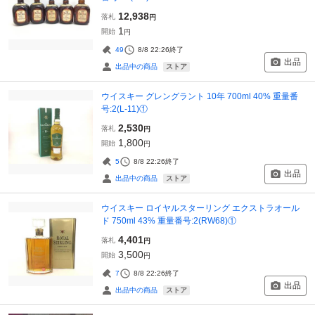
12,938
落札
円
1
開始
円
49
8/8 22:26
終了
出品
ストア
出品中の商品
ウイスキー グレングラント 10年 700ml 40% 重量番
号:2(L-11)①
2,530
落札
円
1,800
開始
円
5
8/8 22:26
終了
出品
ストア
出品中の商品
ウイスキー ロイヤルスターリング エクストラオール
ド 750ml 43% 重量番号:2(RW68)①
4,401
落札
円
3,500
開始
円
7
8/8 22:26
終了
出品
ストア
出品中の商品