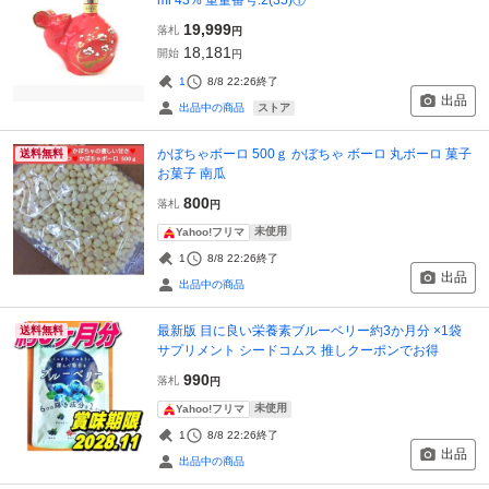
19,999
落札
円
18,181
開始
円
1
8/8 22:26
終了
出品
ストア
出品中の商品
かぼちゃボーロ 500ｇ かぼちゃ ボーロ 丸ボーロ 菓子
送料無料
お菓子 南瓜
800
落札
円
未使用
Yahoo!フリマ
1
8/8 22:26
終了
出品
出品中の商品
最新版 目に良い栄養素ブルーベリー約3か月分 ×1袋
送料無料
サプリメント シードコムス 推しクーポンでお得
990
落札
円
未使用
Yahoo!フリマ
1
8/8 22:26
終了
出品
出品中の商品