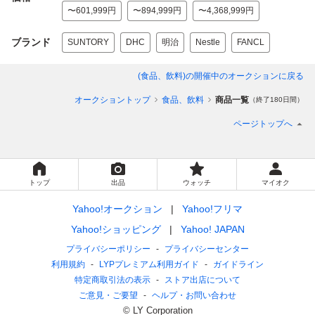
〜601,999円
〜894,999円
〜4,368,999円
ブランド
SUNTORY
DHC
明治
Nestle
FANCL
(食品、飲料)
の開催中のオークションに戻る
オークショントップ
食品、飲料
商品一覧
（終了180日間）
ページトップへ
トップ
出品
ウォッチ
マイオク
Yahoo!オークション
Yahoo!フリマ
Yahoo!ショッピング
Yahoo! JAPAN
プライバシーポリシー
プライバシーセンター
利用規約
LYPプレミアム利用ガイド
ガイドライン
特定商取引法の表示
ストア出店について
ご意見・ご要望
ヘルプ・お問い合わせ
© LY Corporation