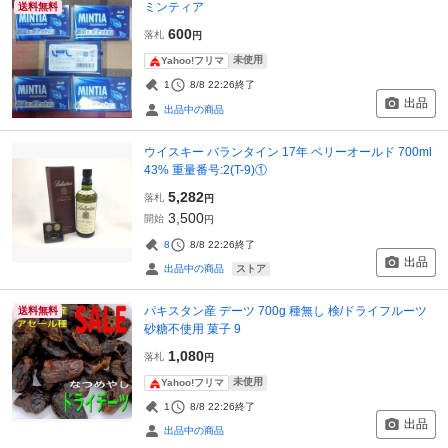
ミンティア
送料無料
600
落札
円
未使用
Yahoo!フリマ
1
8/8 22:26
終了
出品
出品中の商品
ウイスキー バランタイン 17年 ベリーオールド 700ml
43% 重量番号:2(T-9)①
5,282
落札
円
3,500
開始
円
8
8/8 22:26
終了
出品
ストア
出品中の商品
パキスタン産 デーツ 700g 種無し 検/ドライフルーツ
送料無料
砂糖不使用 菓子 9
1,080
落札
円
未使用
Yahoo!フリマ
1
8/8 22:26
終了
出品
出品中の商品