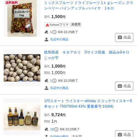
ミックスフルーツ ドライフルーツ 1ｋｇレーズン クラ
送料無料
ンベリー パインアップル パパイヤ 1キロ
1,500
落札
円
未使用
Yahoo!フリマ
1
8/8 22:25
終了
出品
出品中の商品
群馬県産 キタアカリ Sサイズ前後 箱込み9キロ
じゃが芋
1,000
落札
円
1,000
開始
円
1
8/8 22:25
終了
出品
出品中の商品
1円スタート ウイスキー whisky スコッチウイスキー5
本セット 750/760ml 43% 重量番号:10(94)
9,724
落札
円
1
開始
円
19
8/8 22:25
終了
出品
ストア
出品中の商品