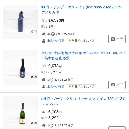
■1円～ ケンゾー エステイト 紫鈴 rindo 2022 750ml
アメリカ 赤
14,573
落札
円
1
開始
円
34
8/8 22:26
終了
出品
年間ベストストア
出品中の商品
☆注目! 十四代 純米大吟醸 ボトル300 300ml 14度 202
6 高木酒造 山形県
9,678
落札
円
8,799
開始
円
1
8/8 22:26
終了
出品
年間ベストストア
出品中の商品
□注目! ヴーヴ・クリコ リッチ オン アイス 750ml 12％
シャンパン
6,103
落札
円
5,299
開始
円
2
8/8 22:25
終了