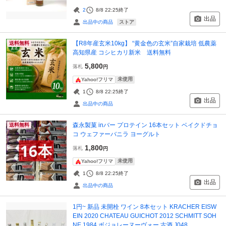
2
8/8 22:25
終了
出品
ストア
出品中の商品
【R8年産玄米10kg】 “黄金色の玄米”自家栽培 低農薬
送料無料
高知県産 コシヒカリ新米 送料無料
5,800
落札
円
未使用
Yahoo!フリマ
1
8/8 22:25
終了
出品
出品中の商品
森永製菓 inバー プロテイン 16本セット ベイクドチョ
送料無料
コ ウェファーバニラ ヨーグルト
1,800
落札
円
未使用
Yahoo!フリマ
1
8/8 22:25
終了
出品
出品中の商品
1円~ 新品 未開栓 ワイン 8本セット KRACHER EISW
EIN 2020 CHATEAU GUICHOT 2012 SCHMITT SOH
NE 1984 ボジョレーヌーヴォー 古酒 J048