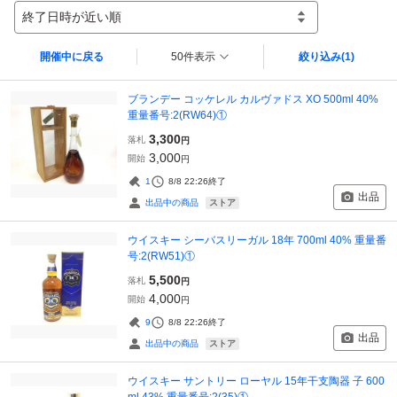
終了日時が近い順
開催中に戻る
50件表示
絞り込み
(1)
ブランデー コッケレル カルヴァドス XO 500ml 40%
重量番号:2(RW64)①
3,300
落札
円
3,000
開始
円
1
8/8 22:26
終了
出品
ストア
出品中の商品
ウイスキー シーバスリーガル 18年 700ml 40% 重量番
号:2(RW51)①
5,500
落札
円
4,000
開始
円
9
8/8 22:26
終了
出品
ストア
出品中の商品
ウイスキー サントリー ローヤル 15年干支陶器 子 600
ml 43% 重量番号:2(35)①