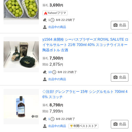
3,690
落札
円
Yahoo!フリマ
1
8/8 22:25
終了
出品
出品中の商品
y1564 未開栓 シーバスブラザーズ ROYAL SALUTE ロ
イヤルサルート 21年 700ml 40% スコッチウイスキー
陶器ボトル 古酒
7,500
落札
円
2,875
開始
円
10
8/8 22:25
終了
出品
出品中の商品
◇注目! グレンアラヒー 15年 シングルモルト 700ml 4
6% スコッチ
8,798
落札
円
7,999
開始
円
1
8/8 22:25
終了
出品
年間ベストストア
出品中の商品