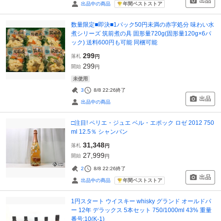
出品
年間ベストストア
出品中の商品
数量限定■即決■1パック50円未満の赤字処分 味わい水
煮シリーズ 筑前煮の具 固形量720g(固形量120g×6パ
ック) 送料600円も可能 同梱可能
299
落札
円
299
開始
円
未使用
3
8/8 22:26
終了
出品
出品中の商品
□注目! ペリエ・ジュエ ベル・エポック ロゼ 2012 750
ml 12.5％ シャンパン
31,348
落札
円
27,999
開始
円
2
8/8 22:26
終了
出品
年間ベストストア
出品中の商品
1円スタート ウイスキー whisky グランド オールドパ
ー 12年 デラックス 5本セット 750/1000ml 43% 重量
番号:10(K-1)