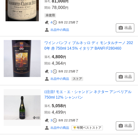
81,000
落札
円
78,000
開始
円
未使用
4
8/8 22:25
終了
出品
出品中の商品
ワイン バンフィ ブルネッロ ディ モンタルチーノ 202
0年 赤 750ml 14.5% イタリア BANFI F280460
4,800
落札
円
4,364
開始
円
1
8/8 22:25
終了
出品
ストア
出品中の商品
□注目! モエ・エ・シャンドン ネクター アンペリアル
750ml 12% シャンパン
5,058
落札
円
4,499
開始
円
3
8/8 22:25
終了
出品
年間ベストストア
出品中の商品