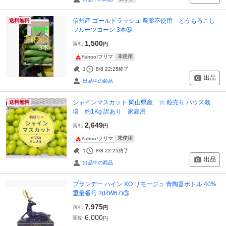
信州産 ゴールドラッシュ 農薬不使用 とうもろこし
送料無料
フルーツコーン 3本⑤
1,500
落札
円
未使用
Yahoo!フリマ
1
8/8 22:25
終了
出品
出品中の商品
シャインマスカット 岡山県産 ☆ 粒売り ハウス栽
送料無料
培 約1Kg 訳あり 家庭用
2,649
落札
円
未使用
Yahoo!フリマ
1
8/8 22:25
終了
出品
出品中の商品
ブランデー ハイン XO リモージュ 青陶器ボトル 40%
重量番号:2(RW67)③
7,975
落札
円
6,000
開始
円