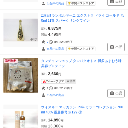
出品
年間ベストストア
出品中の商品
□注目! ランボルギーニ エクストラ ドライ ゴールド 75
0ml 11% スパークリングワイン
6,875
落札
円
4,499
開始
円
7
8/8 22:25
終了
出品
年間ベストストア
出品中の商品
タマチャンショップ タンパクオトメ 博多あまおう味
送料無料
美容プロテイン
2,660
落札
円
未使用
Yahoo!フリマ
1
8/8 22:25
終了
出品
出品中の商品
ウイスキー マッカラン 15年 カラーコレクション 700
ml 43% 重量番号:2(129)①
14,850
落札
円
13,000
開始
円