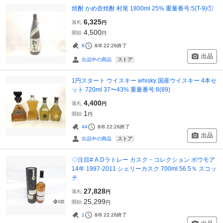
焼酎 かめ壺焼酎 村尾 1800ml 25% 重量番号:5(T-9)①
6,325
落札
円
4,500
開始
円
8
8/8 22:26
終了
出品
ストア
出品中の商品
1円スタート ウイスキー whisky 国産ウイスキー 4本セ
ット 720ml 37〜43% 重量番号:8(89)
4,400
落札
円
1
開始
円
44
8/8 22:26
終了
出品
ストア
出品中の商品
◇注目# A.Dラトレー カスク・コレクション ボウモア
14年 1997-2011 シェリーカスク 700ml 56.5％ スコッ
チ
27,828
落札
円
25,299
開始
円
1
8/8 22:26
終了