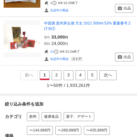
1
8/8 22:25
終了
出品
出品中の商品
中国酒 貴州茅台酒 天女 2021 500ml 53% 重量番号:2
(T-9)①
33,000
落札
円
24,000
開始
円
13
8/8 22:24
終了
出品
ストア
出品中の商品
前へ
1
2
3
4
5
次へ
1
〜
50
件 /
1,933,261
件
絞り込み条件を追加
カテゴリ
飲料
健康食品
菓子、デザート
〜144,999円
〜289,999円
〜435,999円
価格