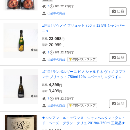
3
8/8 22:25
終了
出品
出品中の商品
□注目! ソウメイ ブリュット 750ml 12.5% シャンパー
ニュ
23,098
落札
円
20,999
開始
円
1
8/8 22:25
終了
出品
年間ベストストア
出品中の商品
□注目! ランボルギーニ ピノ シャルドネ ヴィノ スプマ
ンテ ブリュット 750ml 12% スパークリングワイン
4,398
落札
円
3,499
開始
円
7
8/8 22:25
終了
出品
年間ベストストア
出品中の商品
★ルシアン・ル・モワンヌ シャンベルタン・クロ・
ド・ベーズ・グラン・クリュ 2019年 750ml 正規品★