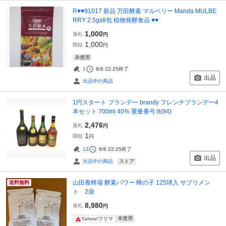
R♥♥91017 新品 万田酵素 マルベリー Manda MULBE
RRY 2.5gx8包 植物発酵食品 ♥♥
1,000
落札
円
1,000
開始
円
未使用
1
8/8 22:25
終了
出品
出品中の商品
1円スタート ブランデー brandy フレンチブランデー4
本セット 700ml 40% 重量番号:8(94)
2,476
落札
円
1
開始
円
13
8/8 22:25
終了
出品
ストア
出品中の商品
山田養蜂場 酵素パワー 蜂の子 125球入 サプリメン
送料無料
ト 2袋
8,980
落札
円
未使用
Yahoo!フリマ