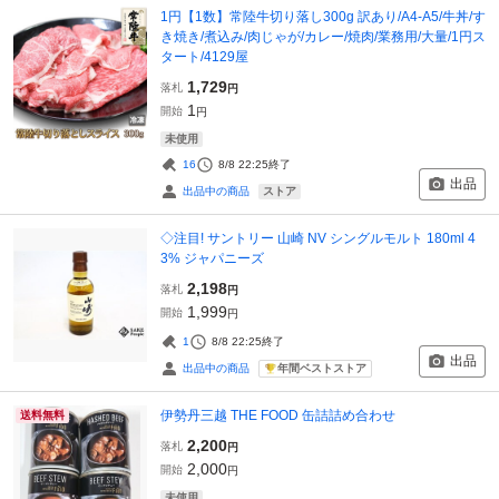
1円【1数】常陸牛切り落し300g 訳あり/A4-A5/牛丼/す
き焼き/煮込み/肉じゃが/カレー/焼肉/業務用/大量/1円ス
タート/4129屋
1,729
落札
円
1
開始
円
未使用
16
8/8 22:25
終了
出品
ストア
出品中の商品
◇注目! サントリー 山崎 NV シングルモルト 180ml 4
3% ジャパニーズ
2,198
落札
円
1,999
開始
円
1
8/8 22:25
終了
出品
年間ベストストア
出品中の商品
伊勢丹三越 THE FOOD 缶詰詰め合わせ
送料無料
2,200
落札
円
2,000
開始
円
未使用