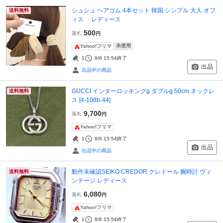
シュシュ ヘアゴム 4本セット 韓国 シンプル 大人 オフ
送料無料
ィス レディース
500
落札
円
未使用
Yahoo!フリマ
1
8/6 15:54
終了
出品
出品中の商品
GUCCI インターロッキングg ダブルg 50cm ネックレ
送料無料
ス [4-108b-44]
9,700
落札
円
Yahoo!フリマ
1
8/6 15:54
終了
出品
出品中の商品
動作未確認SEIKO CREDOR クレドール 腕時計 ヴィ
送料無料
ンテージ レディース
6,080
落札
円
Yahoo!フリマ
1
8/6 15:54
終了