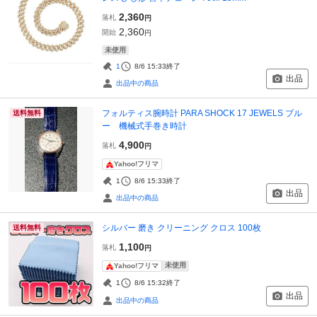
2,360
落札
円
2,360
開始
円
未使用
1
8/6 15:33
終了
出品
出品中の商品
フォルティス腕時計 PARA SHOCK 17 JEWELS ブル
送料無料
ー 機械式手巻き時計
4,900
落札
円
Yahoo!フリマ
1
8/6 15:33
終了
出品
出品中の商品
シルバー 磨き クリーニング クロス 100枚
送料無料
1,100
落札
円
未使用
Yahoo!フリマ
1
8/6 15:32
終了
出品
出品中の商品