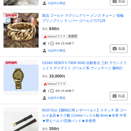
出品
出品中の商品
新品 ゴールド ラグジュアリー メンズ チェーン 指輪
送料無料
ブリンブリン ラッパー ゴールド717129
640
落札
円
未使用
Yahoo!フリマ
1
8/6 15:46
終了
出品
出品中の商品
S1040 SEIKO 5 7009-3040 自動巻き 三針 ラウンドフ
送料無料
ェイス デイデイト ゴールド系 ヴィンテージ 腕時計
10,000
落札
円
Yahoo!フリマ
1
8/6 15:46
終了
出品
出品中の商品
M1872(v)【腕時計用 レザーベルト】ステッチ 茶 ゴー
ルド金具★ラグ幅 11mm/バックル幅 8mm★本革 牛革
★替えベルト/交換バンド★未使用
350
落札
円