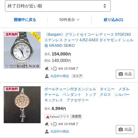
終了日時が近い順
開催中に戻る
50件表示
絞り込み
(1)
《Bargain》グランドセイコー レディース STGF283
送料無料
ステンレス クォーツ 4J52-0AE0 ダイヤモンド シェル
箱 GRAND SEIKO
154,000
落札
円
140,000
開始
円
1
8/6 15:55
終了
出品
ストア
出品中の商品
ボールチェーン付きエンジェル タイニー メダル
送料無料
チャーム ペンダント トップ クロス シルバー
ネックレス アクセサリー
6,994
落札
円
未使用
Yahoo!フリマ
1
8/6 15:55
終了
出品
出品中の商品