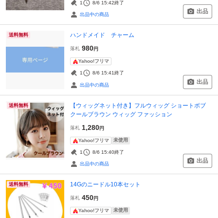
1
8/6 15:42
終了
出品
出品中の商品
ハンドメイド チャーム
送料無料
980
落札
円
Yahoo!フリマ
1
8/6 15:41
終了
出品
出品中の商品
【ウィッグネット付き】フルウィッグ ショートボブ
送料無料
クールブラウン ウィッグ ファッション
1,280
落札
円
未使用
Yahoo!フリマ
1
8/6 15:40
終了
出品
出品中の商品
14Gのニードル10本セット
送料無料
450
落札
円
未使用
Yahoo!フリマ