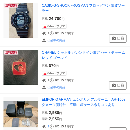
CASIO G-SHOCK FROGMAN フロッグマン 電波ソー
送料無料
ラー
24,700
落札
円
Yahoo!フリマ
1
8/6 15:32
終了
出品
出品中の商品
CHANEL シャネル バレンタイン限定 ハートチャーム
送料無料
レッド ゴールド
670
落札
円
Yahoo!フリマ
1
8/6 15:32
終了
出品
出品中の商品
EMPORIO ARMANI エンポリオアルマーニ AR-1608
クォーツ腕時計 不動 箱ケース余りコマあり
2,980
落札
円
2,980
開始
円
1
8/6 15:31
終了