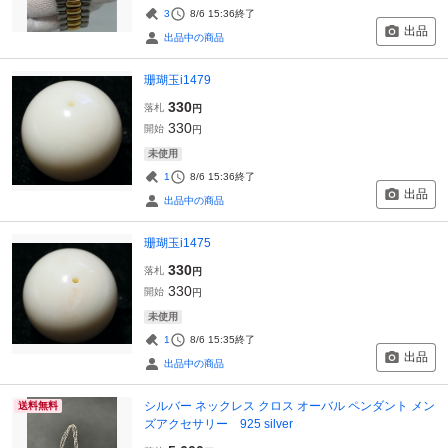
3
8/6 15:36
終了
出品
出品中の商品
珊瑚玉i1479
330
落札
円
330
開始
円
未使用
1
8/6 15:36
終了
出品
出品中の商品
珊瑚玉i1475
330
落札
円
330
開始
円
未使用
1
8/6 15:35
終了
出品
出品中の商品
シルバー ネックレス クロス オーバル ペンダント メン
送料無料
ズアクセサリー 925 silver