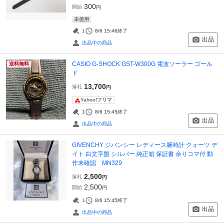
300
開始
円
未使用
1
8/6 15:46
終了
出品
出品中の商品
CASIO G-SHOCK GST-W300G 電波ソーラー ゴール
送料無料
ド
13,700
落札
円
Yahoo!フリマ
1
8/6 15:45
終了
出品
出品中の商品
GIVENCHY ジバンシー レディース腕時計 クォーツ デ
イト 白文字盤 シルバー 純正箱 保証書 余りコマ付 動
作未確認 MN329
2,500
落札
円
2,500
開始
円
1
8/6 15:45
終了
出品
出品中の商品