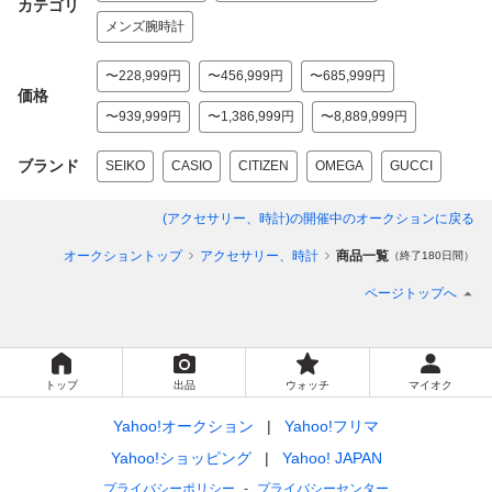
カテゴリ
メンズ腕時計
〜228,999円
〜456,999円
〜685,999円
価格
〜939,999円
〜1,386,999円
〜8,889,999円
ブランド
SEIKO
CASIO
CITIZEN
OMEGA
GUCCI
(アクセサリー、時計)
の開催中のオークションに戻る
オークショントップ
アクセサリー、時計
商品一覧
（終了180日間）
ページトップへ
トップ
出品
ウォッチ
マイオク
Yahoo!オークション
Yahoo!フリマ
Yahoo!ショッピング
Yahoo! JAPAN
プライバシーポリシー
プライバシーセンター