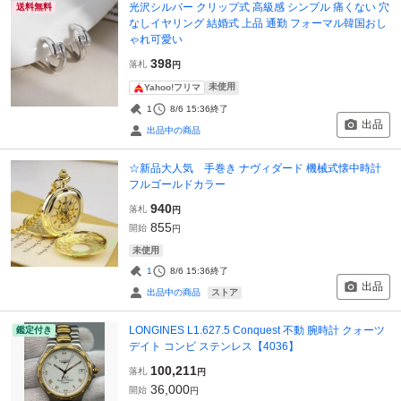
光沢シルバー クリップ式 高級感 シンプル 痛くない 穴
送料無料
なしイヤリング 結婚式 上品 通勤 フォーマル韓国おし
ゃれ可愛い
398
落札
円
未使用
Yahoo!フリマ
1
8/6 15:36
終了
出品
出品中の商品
☆新品大人気 手巻き ナヴィダード 機械式懐中時計
フルゴールドカラー
940
落札
円
855
開始
円
未使用
1
8/6 15:36
終了
出品
ストア
出品中の商品
LONGINES L1.627.5 Conquest 不動 腕時計 クォーツ
鑑定付き
デイト コンビ ステンレス【4036】
100,211
落札
円
36,000
開始
円