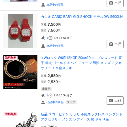
出品
出品中の商品
カシオ CASIO BABY-G G-SHOCK モデルDW-5600LH
7,500
落札
円
7,500
開始
円
1
8/6 15:54
終了
出品
出品中の商品
a Wロック W6面18KGP 20cm10mm ブレスレット 喜
送料無料
平 極太 ゴールド キヘイ チェーン 男性 メンズ アクセ
サリー １８金メッキ
2,980
落札
円
2,980
開始
円
未使用
1
8/6 15:54
終了
出品
ストア
出品中の商品
新品 スコーピオン サソリ 革紐ネックレス ペンダント
送料無料
アクセサリー メンズ レディース 蠍 さそり座
749