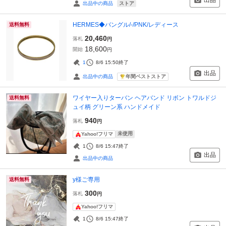
出品
ストア
出品中の商品
HERMES◆バングル/-/PNK/レディース
送料無料
20,460
落札
円
18,600
開始
円
1
8/6 15:50
終了
出品
年間ベストストア
出品中の商品
ワイヤー入りターバン ヘアバンド リボン トワルドジ
送料無料
ュイ柄 グリーン系 ハンドメイド
940
落札
円
未使用
Yahoo!フリマ
1
8/6 15:47
終了
出品
出品中の商品
y様ご専用
送料無料
300
落札
円
Yahoo!フリマ
1
8/6 15:47
終了