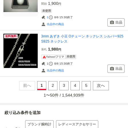
1,900
開始
円
未使用
1
8/6 15:30
終了
出品
出品中の商品
3mm あずき 小豆 Oチェーン ネックレス シルバー925
送料無料
S925 ネックレス
1,980
落札
円
未使用
Yahoo!フリマ
1
8/6 15:30
終了
出品
出品中の商品
前へ
1
2
3
4
5
次へ
1
〜
50
件 /
1,544,939
件
絞り込み条件を追加
ブランド腕時計
レディースアクセサリー