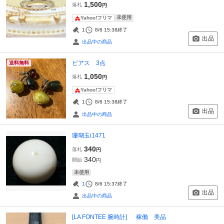
1,500
落札
円
未使用
Yahoo!フリマ
1
8/6 15:38
終了
出品
出品中の商品
ピアス 3点
送料無料
1,050
落札
円
Yahoo!フリマ
1
8/6 15:38
終了
出品
出品中の商品
珊瑚玉i1471
340
落札
円
340
開始
円
未使用
1
8/6 15:37
終了
出品
出品中の商品
[LA FONTEE 腕時計] 稼働 美品