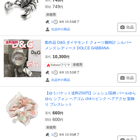
落札
円
749
開始
円
未使用
1
8/6 15:53
終了
出品
出品中の商品
動作品 D&G ダイヤモンド クォーツ腕時計 シルバー
送料無料
メンズ レディース DOLCE GABBANA
10,300
落札
円
未使用
Yahoo!フリマ
1
8/6 15:52
終了
出品
出品中の商品
【ゆうパケット送料250円】シュシュ/花柄 パールゆら
ゆら シフォン ヘアゴム ch4☆ピンク ヘアアクセ 髪飾
り ブレスレット
660
落札
円
600
開始
円
未使用
1
8/6 15:50
終了