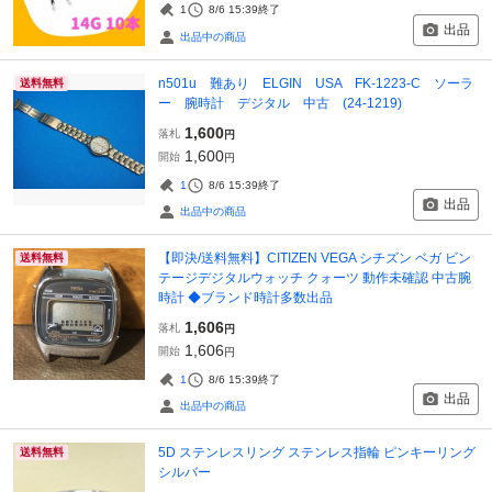
1
8/6 15:39
終了
出品
出品中の商品
n501u 難あり ELGIN USA FK-1223-C ソーラ
送料無料
ー 腕時計 デジタル 中古 (24-1219)
1,600
落札
円
1,600
開始
円
1
8/6 15:39
終了
出品
出品中の商品
【即決/送料無料】CITIZEN VEGA シチズン ベガ ビン
送料無料
テージデジタルウォッチ クォーツ 動作未確認 中古腕
時計 ◆ブランド時計多数出品
1,606
落札
円
1,606
開始
円
1
8/6 15:39
終了
出品
出品中の商品
5D ステンレスリング ステンレス指輪 ピンキーリング
送料無料
シルバー