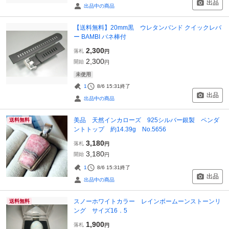
出品
出品中の商品
【送料無料】20mm黒 ウレタンバンド クイックレバ
ー BAMBI バネ棒付
2,300
落札
円
2,300
開始
円
未使用
1
8/6 15:31
終了
出品
出品中の商品
美品 天然インカローズ 925シルバー銀製 ペンダ
送料無料
ントトップ 約14.39g No.5656
3,180
落札
円
3,180
開始
円
1
8/6 15:31
終了
出品
出品中の商品
スノーホワイトカラー レインボームーンストーンリ
送料無料
ング サイズ16．5
1,900
落札
円