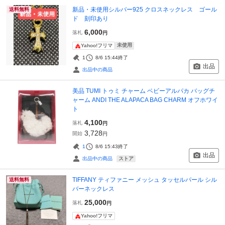
新品・未使用シルバー925 クロスネックレス ゴール
送料無料
ド 刻印あり
6,000
落札
円
未使用
Yahoo!フリマ
1
8/6 15:44
終了
出品
出品中の商品
美品 TUMI トゥミ チャーム ベビーアルパカ バッグチ
ャーム ANDI THE ALAPACA BAG CHARM オフホワイ
ト
4,100
落札
円
3,728
開始
円
1
8/6 15:43
終了
出品
ストア
出品中の商品
TIFFANY ティファニー メッシュ タッセルパール シル
送料無料
バーネックレス
25,000
落札
円
Yahoo!フリマ