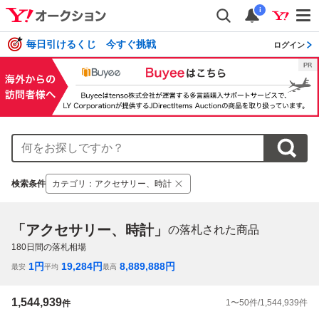
i
毎日引けるくじ 今すぐ挑戦
ログイン
検索条件
カテゴリ
：
アクセサリー、時計
「アクセサリー、時計」
の落札された商品
180
日間の落札相場
1
円
19,284
円
8,889,888
円
最安
平均
最高
1,544,939
1
〜
50
件/
1,544,939
件
件