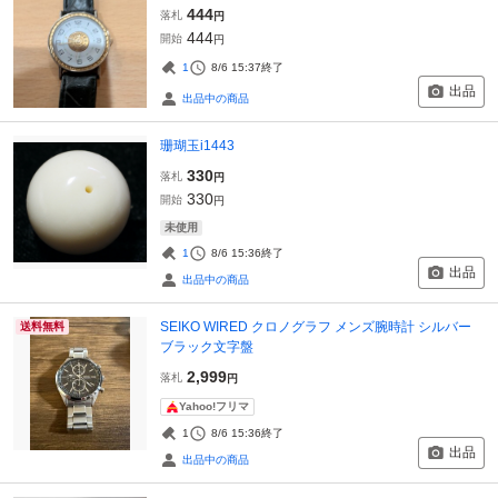
444
落札
円
444
開始
円
1
8/6 15:37
終了
出品
出品中の商品
珊瑚玉i1443
330
落札
円
330
開始
円
未使用
1
8/6 15:36
終了
出品
出品中の商品
SEIKO WIRED クロノグラフ メンズ腕時計 シルバー
送料無料
ブラック文字盤
2,999
落札
円
Yahoo!フリマ
1
8/6 15:36
終了
出品
出品中の商品