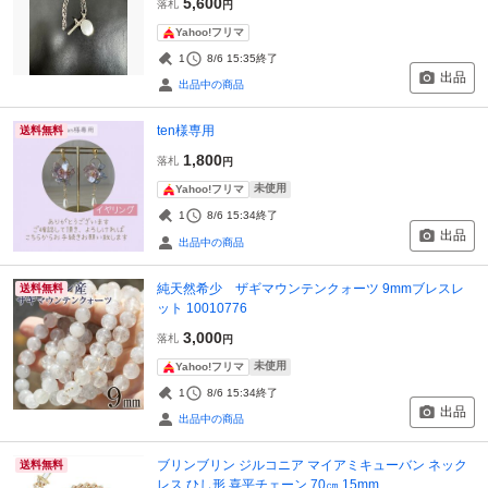
5,600
落札
円
Yahoo!フリマ
1
8/6 15:35
終了
出品
出品中の商品
ten様専用
送料無料
1,800
落札
円
未使用
Yahoo!フリマ
1
8/6 15:34
終了
出品
出品中の商品
純天然希少 ザギマウンテンクォーツ 9mmブレスレ
送料無料
ット 10010776
3,000
落札
円
未使用
Yahoo!フリマ
1
8/6 15:34
終了
出品
出品中の商品
ブリンブリン ジルコニア マイアミキューバン ネック
送料無料
レス ひし形 喜平チェーン 70㎝ 15mm