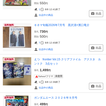
550
開始
円
1
8/8 12:41
終了
出品
出品中の商品
キネマ旬報2026年7月号 黒沢清×濱口竜介
送料無料
730
落札
円
500
開始
円
7
8/8 12:40
終了
出品
出品中の商品
えつ frontier Vol.15 クリアファイル アクスタ カ
送料無料
ントク 3点セット
1,499
落札
円
未使用
Yahoo!フリマ
1
8/8 12:39
終了
出品
出品中の商品
ガンダムエース ２０２６年９月号
送料無料
499
落札
円