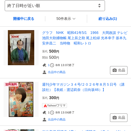
終了日時が近い順
開催中に戻る
50件表示
絞り込み
(1)
グラフ NHK 昭和41年5/1 1966 大岡政談 テレビ
池田大助捕物帳 尾上辰之助 尾上松緑 光本幸子 坂本九
安井昌二 当時物 昭和レトロ
500
落札
円
500
開始
円
1
8/8 13:07
終了
出品
出品中の商品
週刊少年マガジン３４号/２０２６年８月５日号 （講
送料無料
談社）【表紙：渡辺莉奈（日向坂46）】
300
落札
円
Yahoo!フリマ
1
8/8 13:04
終了
出品
出品中の商品