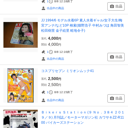
1
8/8 12:18
終了
出品
出品中の商品
JJ 1994/6 モデル水着6P 素人水着ギャル/女子大生/梅
宮アンナ/など10P 検索(畑野浩子 中村みづほ 角田智美
松田樹里 金子絵里 畦地令子)
4,000
落札
円
4,000
開始
円
1
8/8 12:16
終了
出品
出品中の商品
コスプリセブン ミリオンムック41
2,500
落札
円
2,500
開始
円
1
8/8 12:15
終了
出品
出品中の商品
Ｂｉｋｅｒｓ Ｓｔａｔｉｏｎ (９ Ｎｏ．３８４ ２０１
送料無料
９／９) 月刊誌／モーターマガジン社 カワサキZZ-R11
00 バイカーズステーション