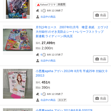
未使用
Yahoo!フリマ
1
8/8 12:39
終了
出品
出品中の商品
月刊少年エース 2007年01月号 喰霊 表紙 エヴァ2
大付録付:のぞき見防止シート+レリーフストラップ
新連載:ライディーン/烏丸匡
27,499
落札
円
2,000
開始
円
6
8/8 12:37
終了
出品
出品中の商品
小悪魔ageha アゲハ 2013年 8月号 平成25年 付録欠 0
20013
451
落札
円
390
開始
円
1
8/8 12:35
終了
出品
ストア
出品中の商品
小悪魔ageha アゲハ 2011年6月号 020278