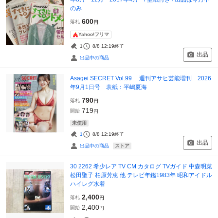
のみ
600
落札
円
Yahoo!フリマ
1
8/8 12:19
終了
出品
出品中の商品
Asagei SECRET Vol.99 週刊アサヒ芸能増刊 2026
年9月1日号 表紙：平嶋夏海
790
落札
円
719
開始
円
未使用
1
8/8 12:19
終了
出品
ストア
出品中の商品
30 2262 希少レア TV CM カタログ TVガイド 中森明菜
松田聖子 柏原芳恵 他 テレビ年鑑1983年 昭和アイドル
ハイレグ水着
2,400
落札
円
2,400
開始
円