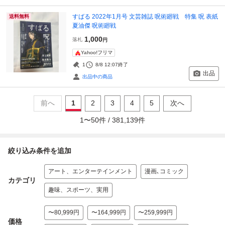
すばる 2022年1月号 文芸雑誌 呪術廻戦 特集 呪 表紙
送料無料
夏油傑 呪術廻戦
1,000
落札
円
Yahoo!フリマ
1
8/8 12:07
終了
出品
出品中の商品
前へ
1
2
3
4
5
次へ
1
〜
50
件 /
381,139
件
絞り込み条件を追加
アート、エンターテインメント
漫画､コミック
カテゴリ
趣味、スポーツ、実用
〜80,999円
〜164,999円
〜259,999円
価格