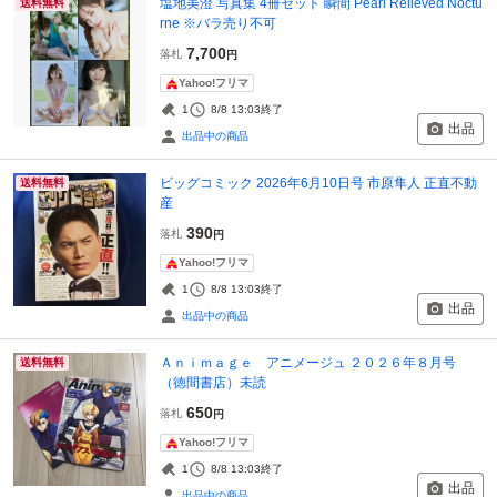
塩地美澄 写真集 4冊セット 瞬間 Pearl Relieved Noctu
送料無料
rne ※バラ売り不可
7,700
落札
円
Yahoo!フリマ
1
8/8 13:03
終了
出品
出品中の商品
ビッグコミック 2026年6月10日号 市原隼人 正直不動
送料無料
産
390
落札
円
Yahoo!フリマ
1
8/8 13:03
終了
出品
出品中の商品
Ａｎｉｍａｇｅ アニメージュ ２０２６年８月号
送料無料
（徳間書店）未読
650
落札
円
Yahoo!フリマ
1
8/8 13:03
終了
出品
出品中の商品