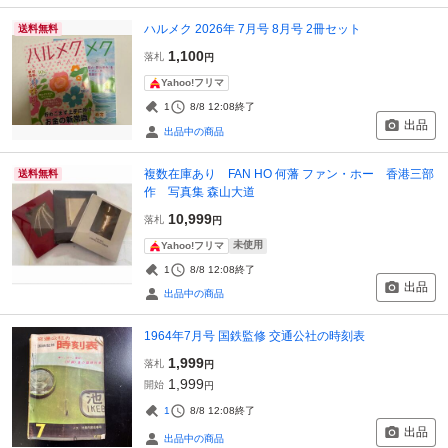
ハルメク 2026年 7月号 8月号 2冊セット
送料無料
1,100
落札
円
Yahoo!フリマ
1
8/8 12:08
終了
出品
出品中の商品
複数在庫あり FAN HO 何藩 ファン・ホー 香港三部
送料無料
作 写真集 森山大道
10,999
落札
円
未使用
Yahoo!フリマ
1
8/8 12:08
終了
出品
出品中の商品
1964年7月号 国鉄監修 交通公社の時刻表
1,999
落札
円
1,999
開始
円
1
8/8 12:08
終了
出品
出品中の商品