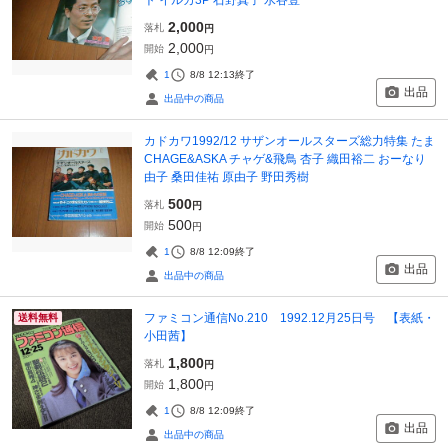
2,000
落札
円
2,000
開始
円
1
8/8 12:13
終了
出品
出品中の商品
カドカワ1992/12 サザンオールスターズ総力特集 たま
CHAGE&ASKA チャゲ&飛鳥 杏子 織田裕二 おーなり
由子 桑田佳祐 原由子 野田秀樹
500
落札
円
500
開始
円
1
8/8 12:09
終了
出品
出品中の商品
ファミコン通信No.210 1992.12月25日号 【表紙・
送料無料
小田茜】
1,800
落札
円
1,800
開始
円
1
8/8 12:09
終了
出品
出品中の商品