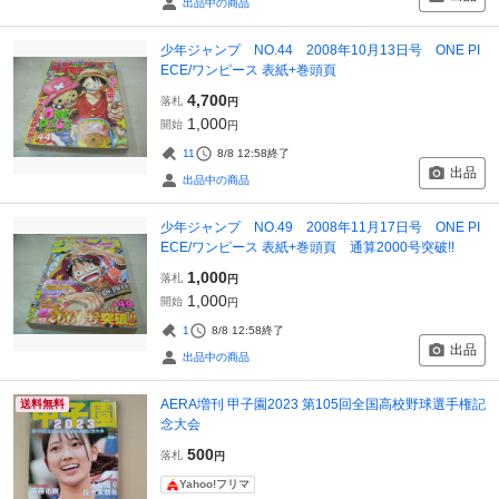
出品中の商品
少年ジャンプ NO.44 2008年10月13日号 ONE PI
ECE/ワンピース 表紙+巻頭頁
4,700
落札
円
1,000
開始
円
11
8/8 12:58
終了
出品
出品中の商品
少年ジャンプ NO.49 2008年11月17日号 ONE PI
ECE/ワンピース 表紙+巻頭頁 通算2000号突破!!
1,000
落札
円
1,000
開始
円
1
8/8 12:58
終了
出品
出品中の商品
AERA増刊 甲子園2023 第105回全国高校野球選手権記
送料無料
念大会
500
落札
円
Yahoo!フリマ