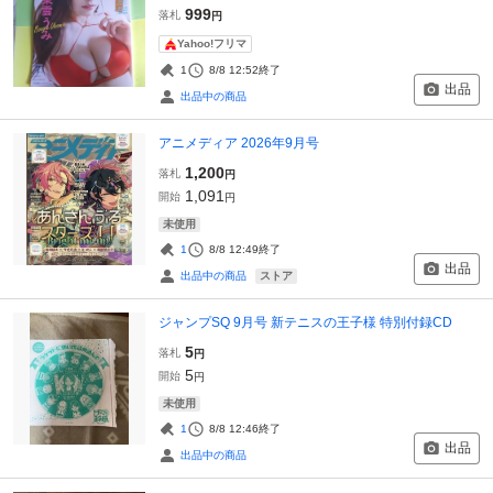
999
落札
円
Yahoo!フリマ
1
8/8 12:52
終了
出品
出品中の商品
アニメディア 2026年9月号
1,200
落札
円
1,091
開始
円
未使用
1
8/8 12:49
終了
出品
ストア
出品中の商品
ジャンプSQ 9月号 新テニスの王子様 特別付録CD
5
落札
円
5
開始
円
未使用
1
8/8 12:46
終了
出品
出品中の商品