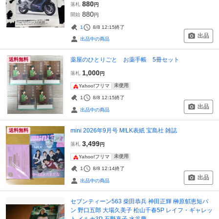
880
落札
円
880
開始
円
1
8/8 12:15
終了
出品
出品中の商品
薬屋のひとりごと お薬手帳 5冊セット
送料無料
1,000
落札
円
未使用
Yahoo!フリマ
1
8/8 12:15
終了
出品
出品中の商品
mini 2026年9月号 M!LK表紙 宝島社 雑誌
送料無料
3,499
落札
円
未使用
Yahoo!フリマ
1
8/8 12:14
終了
出品
出品中の商品
セブンティーン563 柴田恭兵 神田正輝 榊原郁恵短パ
ン 野口五郎 大場久美子 松山千春5P レイフ・ギャレッ
ト イルカ3P 石野真子 水谷豊