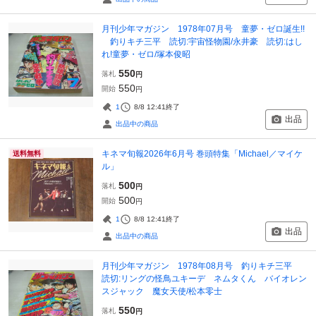
月刊少年マガジン 1978年07月号 童夢・ゼロ誕生!!
釣りキチ三平 読切:宇宙怪物園/永井豪 読切:はし
れ!童夢・ゼロ/塚本俊昭
550
落札
円
550
開始
円
1
8/8 12:41
終了
出品
出品中の商品
キネマ旬報2026年6月号 巻頭特集「Michael／マイケ
送料無料
ル」
500
落札
円
500
開始
円
1
8/8 12:41
終了
出品
出品中の商品
月刊少年マガジン 1978年08月号 釣りキチ三平
読切:リングの怪鳥ユキーデ ネムタくん バイオレン
スジャック 魔女天使/松本零士
550
落札
円