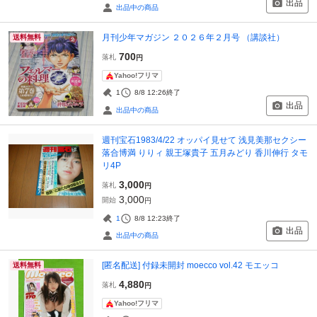
出品
出品中の商品
月刊少年マガジン ２０２６年２月号 （講談社）
送料無料
700
落札
円
Yahoo!フリマ
1
8/8 12:26
終了
出品
出品中の商品
週刊宝石1983/4/22 オッパイ見せて 浅見美那セクシー
落合博満 りりィ 親王塚貴子 五月みどり 香川伸行 タモ
リ4P
3,000
落札
円
3,000
開始
円
1
8/8 12:23
終了
出品
出品中の商品
[匿名配送] 付録未開封 moecco vol.42 モエッコ
送料無料
4,880
落札
円
Yahoo!フリマ