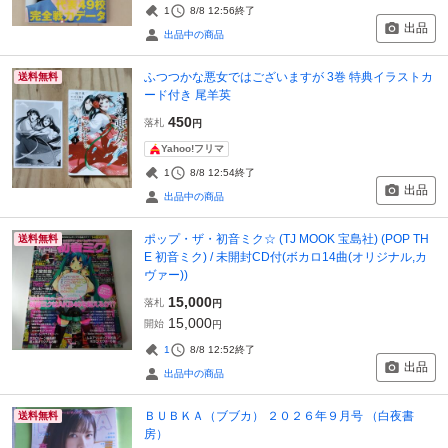
1
8/8 12:56
終了
出品
出品中の商品
ふつつかな悪女ではございますが 3巻 特典イラストカ
送料無料
ード付き 尾羊英
450
落札
円
Yahoo!フリマ
1
8/8 12:54
終了
出品
出品中の商品
ポップ・ザ・初音ミク☆ (TJ MOOK 宝島社) (POP TH
送料無料
E 初音ミク) / 未開封CD付(ボカロ14曲(オリジナル,カ
ヴァー))
15,000
落札
円
15,000
開始
円
1
8/8 12:52
終了
出品
出品中の商品
ＢＵＢＫＡ（ブブカ） ２０２６年９月号 （白夜書
送料無料
房）