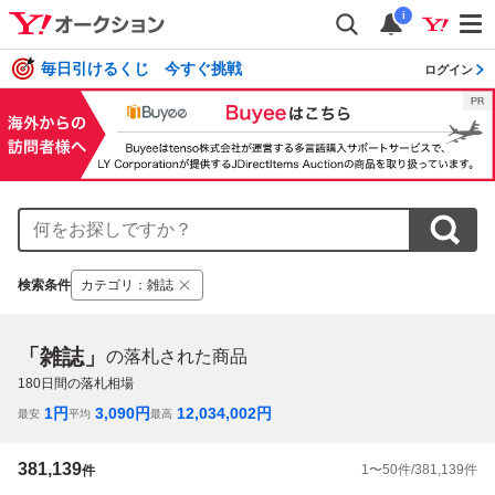
i
毎日引けるくじ 今すぐ挑戦
ログイン
検索条件
カテゴリ
：
雑誌
「雑誌」
の落札された商品
180
日間の落札相場
1
円
3,090
円
12,034,002
円
最安
平均
最高
381,139
1
〜
50
件/
381,139
件
件