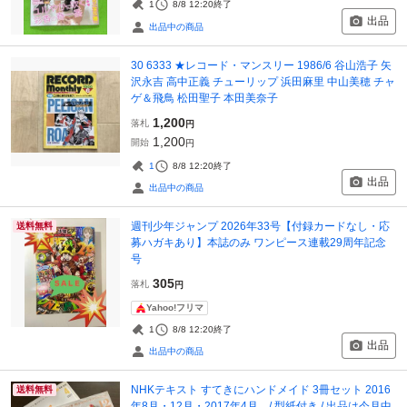
1
8/8 12:20
終了
出品
出品中の商品
30 6333 ★レコード・マンスリー 1986/6 谷山浩子 矢
沢永吉 高中正義 チューリップ 浜田麻里 中山美穂 チャ
ゲ＆飛鳥 松田聖子 本田美奈子
1,200
落札
円
1,200
開始
円
1
8/8 12:20
終了
出品
出品中の商品
週刊少年ジャンプ 2026年33号【付録カードなし・応
送料無料
募ハガキあり】本誌のみ ワンピース連載29周年記念
号
305
落札
円
Yahoo!フリマ
1
8/8 12:20
終了
出品
出品中の商品
NHKテキスト すてきにハンドメイド 3冊セット 2016
送料無料
年8月・12月・2017年4月 / 型紙付き / 出品は今月中