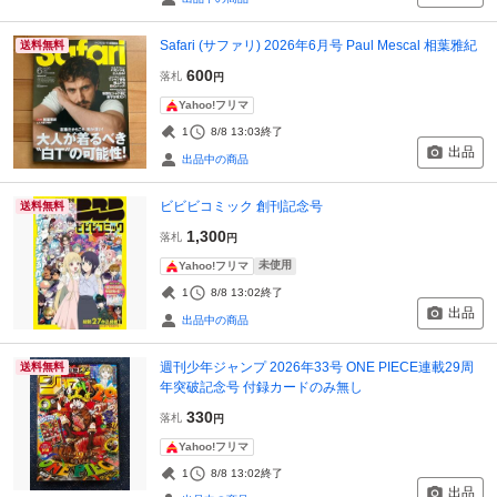
Safari (サファリ) 2026年6月号 Paul Mescal 相葉雅紀
送料無料
600
落札
円
Yahoo!フリマ
1
8/8 13:03
終了
出品
出品中の商品
ビビビコミック 創刊記念号
送料無料
1,300
落札
円
未使用
Yahoo!フリマ
1
8/8 13:02
終了
出品
出品中の商品
週刊少年ジャンプ 2026年33号 ONE PIECE連載29周
送料無料
年突破記念号 付録カードのみ無し
330
落札
円
Yahoo!フリマ
1
8/8 13:02
終了
出品