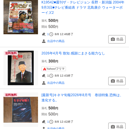
K19542■週刊ザ・テレビジョン 長野・新潟版 2004年
9月3日■テレビ番組表 ドラマ 北島康介 ウォーターボ
ーイズ2
500
落札
円
500
開始
円
1
8/8 12:46
終了
出品
出品中の商品
2026年4月号 致知 感謝にまさる能力なし
送料無料
300
落札
円
Yahoo!フリマ
1
8/8 12:43
終了
出品
出品中の商品
[最新号]キネマ旬報2026年8月号 巻頭特集 恐怖は、
送料無料
進化する。
500
落札
円
500
開始
円
1
8/8 12:42
終了
出品
出品中の商品