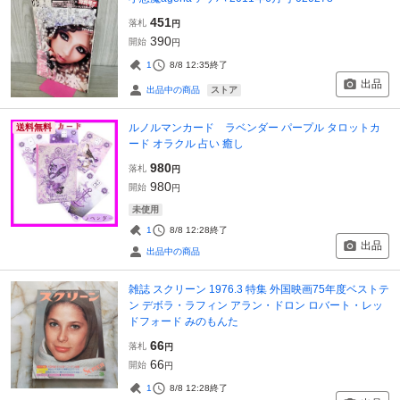
451
落札
円
390
開始
円
1
8/8 12:35
終了
出品
ストア
出品中の商品
ルノルマンカード ラベンダー パープル タロットカ
送料無料
ード オラクル 占い 癒し
980
落札
円
980
開始
円
未使用
1
8/8 12:28
終了
出品
出品中の商品
雑誌 スクリーン 1976.3 特集 外国映画75年度ベストテ
ン デボラ・ラフィン アラン・ドロン ロバート・レッ
ドフォード みのもんた
66
落札
円
66
開始
円
1
8/8 12:28
終了