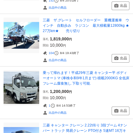
152
8/4 20:01
終了
出品
出品中の商品
三菱 ザ.グレート セルフローダー 重機運搬車 ウ
インチ 自動歩み ラジコン 最大積載量12800kg ★
27万km★ 売り切り
1,819,000
落札
円
10,000
開始
円
104
8/4 19:43
終了
出品
出品中の商品
乗って帰れます！平成29年三菱 キャンター平 ボディ
ーオートマ (車検令和9年1月まで) 積載2000KG 全低床
フレーム腐食無し.下取り可能.
1,200,000
落札
円
10,000
開始
円
1
8/4 14:53
終了
出品
出品中の商品
三菱 キャンター クレーン 2.22t吊り 3段ブーム 4ナン
バー トラック 簡易クレーン PTO付き 5速MT 16万キ