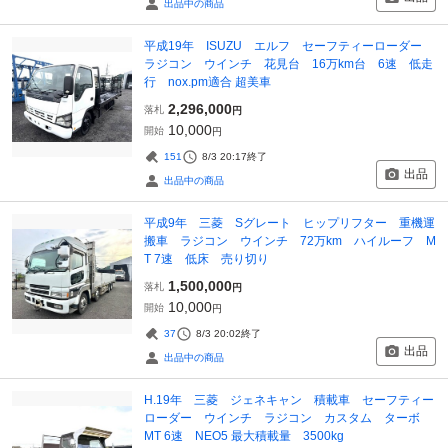
出品中の商品
平成19年 ISUZU エルフ セーフティーローダー
ラジコン ウインチ 花見台 16万km台 6速 低走
行 nox.pm適合 超美車
2,296,000
落札
円
10,000
開始
円
151
8/3 20:17
終了
出品
出品中の商品
平成9年 三菱 Sグレート ヒップリフター 重機運
搬車 ラジコン ウインチ 72万km ハイルーフ M
T 7速 低床 売り切り
1,500,000
落札
円
10,000
開始
円
37
8/3 20:02
終了
出品
出品中の商品
H.19年 三菱 ジェネキャン 積載車 セーフティー
ローダー ウインチ ラジコン カスタム ターボ
MT 6速 NEO5 最大積載量 3500kg