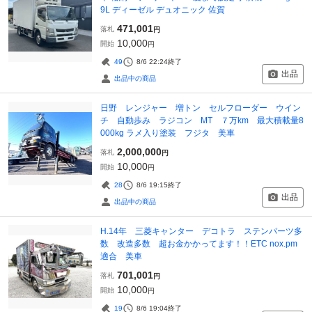
9L ディーゼル デュオニック 佐賀
471,001
落札
円
10,000
開始
円
49
8/6 22:24
終了
出品
出品中の商品
日野 レンジャー 増トン セルフローダー ウイン
チ 自動歩み ラジコン MT ７万km 最大積載量8
000kg ラメ入り塗装 フジタ 美車
2,000,000
落札
円
10,000
開始
円
28
8/6 19:15
終了
出品
出品中の商品
H.14年 三菱キャンター デコトラ ステンパーツ多
数 改造多数 超お金かかってます！！ETC nox.pm
適合 美車
701,001
落札
円
10,000
開始
円
19
8/6 19:04
終了