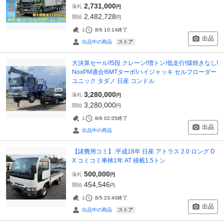
2,731,000
落札
円
2,482,728
開始
円
1
8/6 10:14
終了
出品
ストア
出品中の商品
大決算セール!!5段 クレーン!増トン!低走行!煤焼きなし!
NoxPM適合!6MTターボ!ハイジャッキ セルフローダー
ユニック タダノ 日産 コンドル
3,280,000
落札
円
3,280,000
開始
円
1
8/6 02:05
終了
出品
出品中の商品
【諸費用コミ】:平成18年 日産 アトラス 2.0 ロング D
X コミコミ車検1年 AT 積載1.5トン
500,000
落札
円
454,546
開始
円
1
8/5 23:40
終了
出品
ストア
出品中の商品