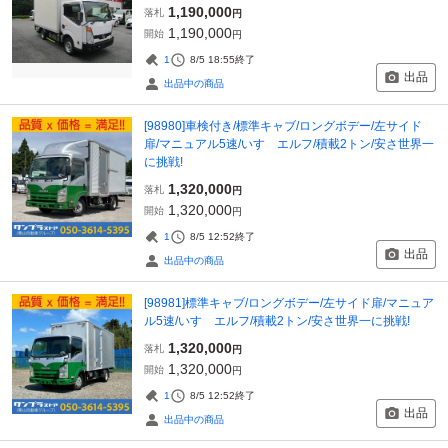
1,190,000
落札
円
1,190,000
開始
円
1
8/5 18:55
終了
出品
出品中の商品
[98980]車検付き/標準キャブ/ロングボデー/左サイド
扉/マニュアル5速/いすゞエルフ/積載2トン/安さ世界一
に挑戦!
1,320,000
落札
円
1,320,000
開始
円
1
8/5 12:52
終了
出品
出品中の商品
[98981]標準キャブ/ロングボデー/左サイド扉/マニュア
ル5速/いすゞエルフ/積載2トン/安さ世界一に挑戦!
1,320,000
落札
円
1,320,000
開始
円
1
8/5 12:52
終了
出品
出品中の商品