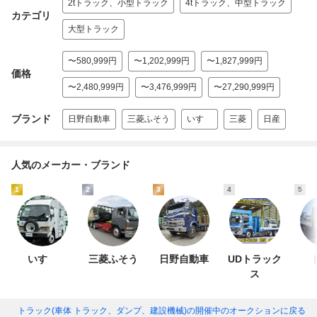
2tトラック、小型トラック
4tトラック、中型トラック
カテゴリ
大型トラック
〜580,999円
〜1,202,999円
〜1,827,999円
価格
〜2,480,999円
〜3,476,999円
〜27,290,999円
ブランド
日野自動車
三菱ふそう
いすゞ
三菱
日産
人気のメーカー・ブランド
1
2
3
4
5
いすゞ
三菱ふそう
日野自動車
UDトラック
ス
トラック(車体 トラック、ダンプ、建設機械)
の開催中のオークションに戻る