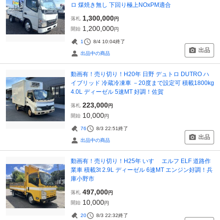
ロ 煤焼き無し 下回り極上NOxPM適合
1,300,000
落札
円
1,200,000
開始
円
1
8/4 10:04
終了
出品
出品中の商品
動画有！売り切り！H20年 日野 デュトロ DUTRO ハ
イブリッド 冷蔵冷凍車 －20度まで設定可 積載1800kg
4.0L ディーゼル 5速MT 好調！佐賀
223,000
落札
円
10,000
開始
円
76
8/3 22:51
終了
出品
出品中の商品
動画有！売り切り！H25年 いすゞ エルフ ELF 道路作
業車 積載3t 2.9L ディーゼル 6速MT エンジン好調！兵
庫小野市
497,000
落札
円
10,000
開始
円
20
8/3 22:32
終了