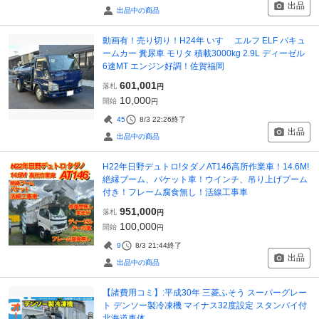
出品
出品中の商品
動画有！売り切り！H24年 いすゞ エルフ ELF バキュ
ームカー 糞尿車 モリタ 積載3000kg 2.9L ディーゼル
6速MT エンジン好調！佐賀福岡
601,001
落札
円
10,000
開始
円
45
8/3 22:26
終了
出品
出品中の商品
H22年日野デュトロ!タダノAT146高所作業車！14.6M!
絶縁ブーム、バケット車！ウインチ、吊り上げブーム
付き！フレーム腐食無し！活線工事車
951,000
落札
円
100,000
開始
円
9
8/3 21:44
終了
出品
出品中の商品
【諸費用コミ】:平成30年 三菱ふそう スーパーグレー
ト デンソー製冷凍機 マイナス32度設定 スタンバイ付
北海道車体