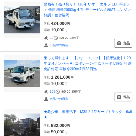
動画有！売り切り！H16年 いすゞ エルフ ELF 平ボデ
ィ 低床 積載2000kg 4.7L ディーゼル 5速MT エンジン
好調！佐賀福岡
424,000
落札
円
10,000
開始
円
32
8/5 22:23
終了
出品
出品中の商品
乗って帰れます！【いすゞエルフ】【低床強化】H20
年 2t 4ナンバー AT コボレーン付 ICターボ 5t限定可 新
免許対応 車検令和9年7月28日迄
1,281,000
落札
円
10,000
開始
円
105
8/5 20:35
終了
出品
出品中の商品
★希少車 米軍払下 M35 2-1/2カーゴトラック 6x6
★
882,000
落札
円
50,000
開始
円