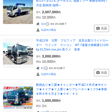
MT(3ペダル) ICターボ ETC 電格ミラー 車検令和9年7
月迄 動画有 福岡～
2,007,000
落札
円
10,000
開始
円
322
8/4 20:20
終了
出品
出品中の商品
平成12年 日野 プロフィア 花見台製スライドロー
ダー ウインチ ラジコン MT 7速最大積載量11100
kg 61万km nox.pm 黒ラメ 美車
3,000,000
落札
円
10,000
開始
円
61
8/4 20:01
終了
出品
出品中の商品
動画あり★三菱★キャンター★平成2４年式★Ｗキャ
ブ★４ドア★７人乗り★リアヒーター★トクS★車検
令和９年６月まで★０８－９２
1,000,000
落札
円
1
開始
円