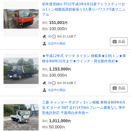
初年度登録U-TF22平成3年9月日産アトラスディーゼ
ル1トン積載低床鉄板張り3人乗りパワステ5速マニュ
アル
151,001
落札
円
100,000
開始
円
30
8/4 21:11
終了
出品
出品中の商品
★平成12年式 マツダ タイタン 積載車★3.95トン★車
検令和8年10月まで★ウインチ・荷台動作良好★
1,153,000
落札
円
100,000
開始
円
38
8/4 20:42
終了
出品
出品中の商品
三菱 キャンター 平ボディ 3トン積載 車検令和9年8月
迄 ICターボ 5MT 走行14万km フレーム腐食なし 準中
型免許対応 千葉県白井市発〜
1,011,000
落札
円
50,000
開始
円