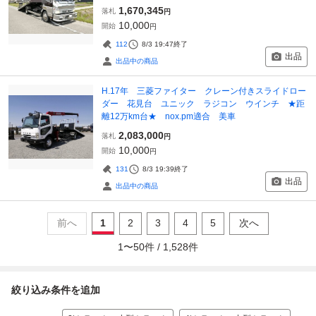
1,670,345
落札
円
10,000
開始
円
112
8/3 19:47
終了
出品
出品中の商品
H.17年 三菱ファイター クレーン付きスライドロー
ダー 花見台 ユニック ラジコン ウインチ ★距
離12万km台★ nox.pm適合 美車
2,083,000
落札
円
10,000
開始
円
131
8/3 19:39
終了
出品
出品中の商品
前へ
1
2
3
4
5
次へ
1
〜
50
件 /
1,528
件
絞り込み条件を追加