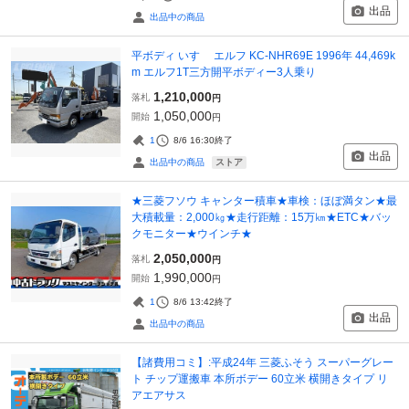
出品
出品中の商品
平ボディ いすゞ エルフ KC-NHR69E 1996年 44,469k
m エルフ1T三方開平ボディー3人乗り
1,210,000
落札
円
1,050,000
開始
円
1
8/6 16:30
終了
出品
ストア
出品中の商品
★三菱フソウ キャンター積車★車検：ほぼ満タン★最
大積載量：2,000㎏★走行距離：15万㎞★ETC★バッ
クモニター★ウインチ★
2,050,000
落札
円
1,990,000
開始
円
1
8/6 13:42
終了
出品
出品中の商品
【諸費用コミ】:平成24年 三菱ふそう スーパーグレー
ト チップ運搬車 本所ボデー 60立米 横開きタイプ リ
アエアサス