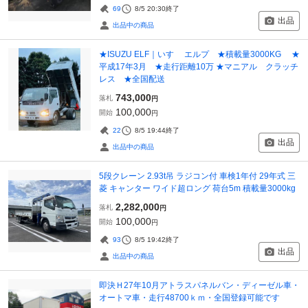
69
8/5 20:30
終了
出品
出品中の商品
★ISUZU ELF｜いすゞ エルプ ★積載量3000KG ★
平成17年3月 ★走行距離10万 ★マニアル クラッチ
レス ★全国配送
743,000
落札
円
100,000
開始
円
22
8/5 19:44
終了
出品
出品中の商品
5段クレーン 2.93t吊 ラジコン付 車検1年付 29年式 三
菱 キャンター ワイド超ロング 荷台5m 積載量3000kg
2,282,000
落札
円
100,000
開始
円
93
8/5 19:42
終了
出品
出品中の商品
即決Ｈ27年10月アトラスパネルバン・ディーゼル車・
オートマ車・走行48700ｋｍ・全国登録可能です