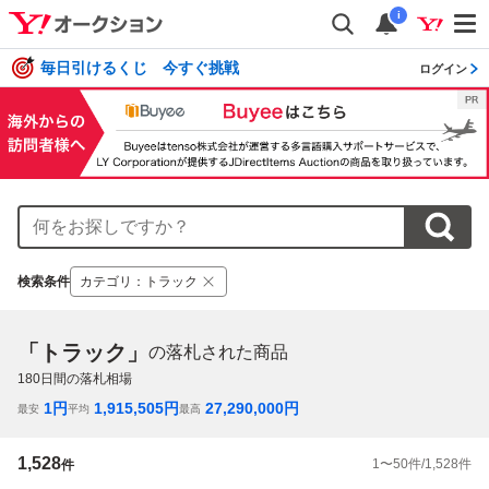
i
毎日引けるくじ 今すぐ挑戦
ログイン
検索条件
カテゴリ
：
トラック
「トラック」
の落札された商品
180
日間の落札相場
1
円
1,915,505
円
27,290,000
円
最安
平均
最高
1,528
1
〜
50
件/
1,528
件
件