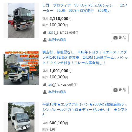
日野 プロフィア V8 KC-FR3FZDA シャシー 12メ
ーター 25t車 96万キロ実走行 355馬力
2,116,000
落札
円
100,000
開始
円
327
8/7 22:00
終了
出品
出品中の商品
実走行，修復歴なし！H18年トヨタトヨエース！タダ
ノAT146TE!高所作業車、14.6M！絶縁ブーム，バケッ
ト！ウインチ付き！フレーム腐食無し！
1,001,000
落札
円
100,000
開始
円
14
8/7 21:06
終了
出品
出品中の商品
平成16年★エルフアルミバン★2000kg2枚観音録ラッ
シングレール54万キロ★ディーゼル★いすゞ★シフト
5
600,100
落札
円
1
開始
円