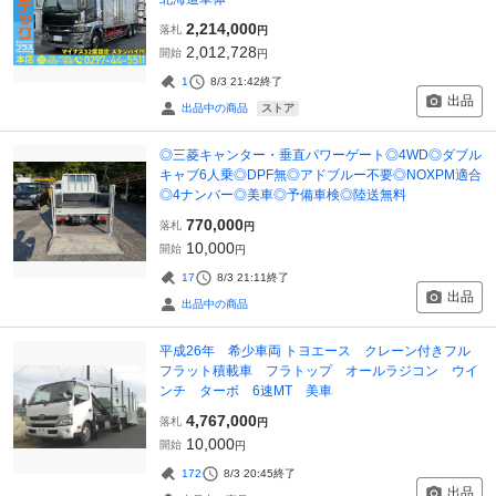
2,214,000
落札
円
2,012,728
開始
円
1
8/3 21:42
終了
出品
ストア
出品中の商品
◎三菱キャンター・垂直パワーゲート◎4WD◎ダブル
キャブ6人乗◎DPF無◎アドブルー不要◎NOXPM適合
◎4ナンバー◎美車◎予備車検◎陸送無料
770,000
落札
円
10,000
開始
円
17
8/3 21:11
終了
出品
出品中の商品
平成26年 希少車両 トヨエース クレーン付きフル
フラット積載車 フラトップ オールラジコン ウイ
ンチ ターボ 6速MT 美車
4,767,000
落札
円
10,000
開始
円
172
8/3 20:45
終了
出品