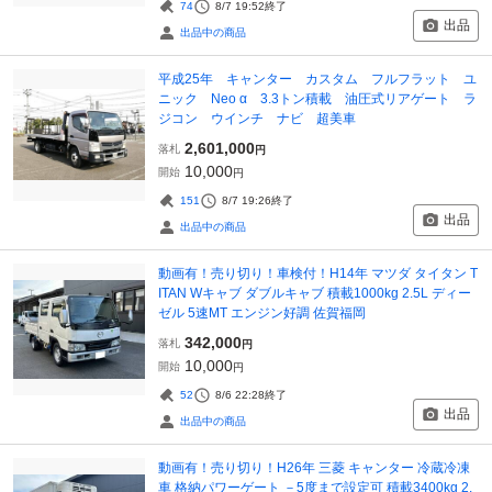
74
8/7 19:52
終了
出品
出品中の商品
平成25年 キャンター カスタム フルフラット ユ
ニック Neo α 3.3トン積載 油圧式リアゲート ラ
ジコン ウインチ ナビ 超美車
2,601,000
落札
円
10,000
開始
円
151
8/7 19:26
終了
出品
出品中の商品
動画有！売り切り！車検付！H14年 マツダ タイタン T
ITAN Wキャブ ダブルキャブ 積載1000kg 2.5L ディー
ゼル 5速MT エンジン好調 佐賀福岡
342,000
落札
円
10,000
開始
円
52
8/6 22:28
終了
出品
出品中の商品
動画有！売り切り！H26年 三菱 キャンター 冷蔵冷凍
車 格納パワーゲート －5度まで設定可 積載3400kg 2.