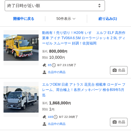
終了日時が近い順
開催中に戻る
50件表示
絞り込み
(1)
動画有！売り切り！H20年 いすゞ エルフ ELF 高所作
業車 アイチ TV06A 6.5M ローラージャッキ 2.9L ディ
ーゼル スムーサー 好調！佐賀福岡
800,000
落札
円
10,000
開始
円
65
8/7 23:15
終了
出品
出品中の商品
エルフOEM 日産 アトラス 花見台 積載車 ローダー フ
レーム、荷台極上！各所メッキパーツ 検令和9年5月
迄
1,868,000
落札
円
1
開始
円
449
8/7 22:36
終了
出品
出品中の商品