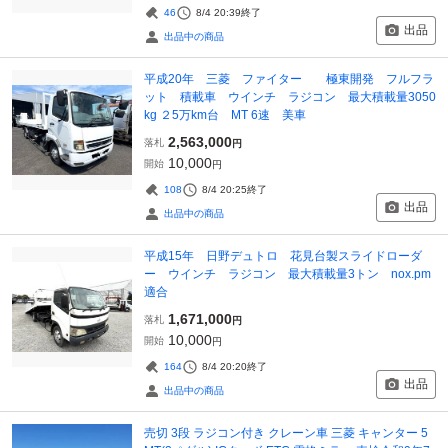
46
8/4 20:39
終了
出品
出品中の商品
平成20年 三菱 ファイター 極東開発 フルフラ
ット 積載車 ウインチ ラジコン 最大積載量3050
kg ２5万km台 MT 6速 美車
2,563,000
落札
円
10,000
開始
円
108
8/4 20:25
終了
出品
出品中の商品
平成15年 日野デュトロ 花見台製スライドローダ
ー ウインチ ラジコン 最大積載量3トン nox.pm
適合
1,671,000
落札
円
10,000
開始
円
164
8/4 20:20
終了
出品
出品中の商品
売切 3段 ラジコン付き クレーン車 三菱 キャンター 5