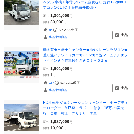
ペダル 車検１年付 フレーム腐食なし 走行12万km エ
アコンOK ETC 千葉県白井市発〜
1,301,000
落札
円
50,000
開始
円
85
8/7 20:22
終了
出品
出品中の商品
動画有★三菱★キャンター★4段クレーンラジコン★
差し違いアウトリガー★2トン★５速マニュアル★フ
ックイン★予備車検付き★０８－６２★
1,801,000
落札
円
1
開始
円
154
8/7 20:12
終了
出品
出品中の商品
H.14 三菱 ジェネレーションキャンター セーフティ
ーローダー MT5速 ラジコン付き 16万km実走
行 美車 極上 売り切り 美車
1,927,000
落札
円
10,000
開始
円