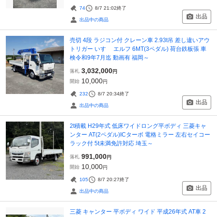
74
8/7 21:02
終了
出品
出品中の商品
売切 4段 ラジコン付 クレーン車 2.93t吊 差し違いアウ
トリガー いすゞ エルフ 6MT(3ペダル) 荷台鉄板張 車
検令和9年7月迄 動画有 福岡～
3,032,000
落札
円
10,000
開始
円
232
8/7 20:34
終了
出品
出品中の商品
2t積載 H29年式 低床ワイドロング平ボディ 三菱キャ
ンター AT(2ペダル)ICターボ 電格ミラー 左右セイコー
ラック付 5t未満免許対応 埼玉～
991,000
落札
円
10,000
開始
円
105
8/7 20:27
終了
出品
出品中の商品
三菱 キャンター 平ボディ ワイド 平成26年式 AT車 2