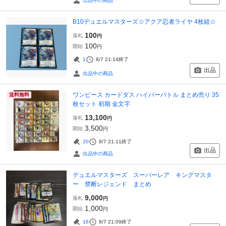
出品中の商品
B10デュエルマスターズ☆アクア忍者ライヤ 4枚組☆
100
落札
円
100
開始
円
1
8/7 21:14
終了
出品
出品中の商品
ワンピース カードダス ハイパーバトル まとめ売り 35
送料無料
枚セット 初期 金文字
13,100
落札
円
3,500
開始
円
20
8/7 21:11
終了
出品
出品中の商品
デュエルマスターズ スーパーレア キングマスタ
ー 禁断レジェンド まとめ
9,000
落札
円
1,000
開始
円
16
8/7 21:09
終了