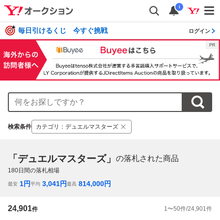
i
毎日引けるくじ 今すぐ挑戦
ログイン
検索条件
カテゴリ
：
デュエルマスターズ
「デュエルマスターズ」
の落札された商品
180
日間の落札相場
1
円
3,041
円
814,000
円
最安
平均
最高
24,901
1
〜
50
件/
24,901
件
件