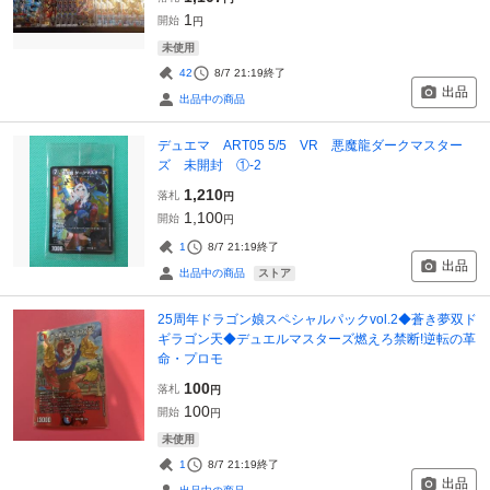
1
開始
円
未使用
42
8/7 21:19
終了
出品
出品中の商品
デュエマ ART05 5/5 VR 悪魔龍ダークマスター
ズ 未開封 ①-2
1,210
落札
円
1,100
開始
円
1
8/7 21:19
終了
出品
ストア
出品中の商品
25周年ドラゴン娘スペシャルパックvol.2◆蒼き夢双ド
ギラゴン天◆デュエルマスターズ燃えろ禁断!逆転の革
命・プロモ
100
落札
円
100
開始
円
未使用
1
8/7 21:19
終了
出品