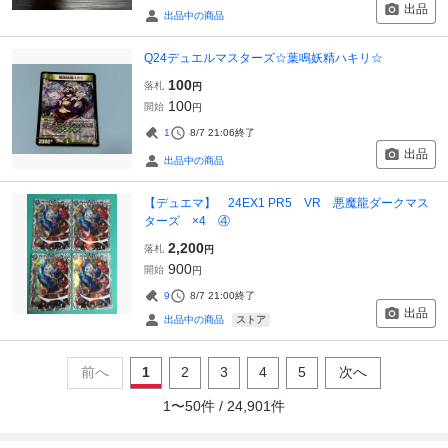
出品
出品中の商品
Q24デュエルマスターズ☆葉鳴妖精ハキリ☆
100
落札
円
100
開始
円
1
8/7 21:06
終了
出品
出品中の商品
【デュエマ】 24EX1 PR5 VR 悪魔龍ダークマス
ターズ ×4 ④
2,200
落札
円
900
開始
円
9
8/7 21:00
終了
出品
ストア
出品中の商品
前へ
1
2
3
4
5
次へ
1
〜
50
件 /
24,901
件