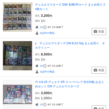
デュエルマスターズ 旧枠 初期VRカード まとめ売り 2
4枚セット
3,200
落札
円
1
開始
円
22
8/7 23:28
終了
出品
出品中の商品
y デュエルマスターズ DM 約16.5kg まとめ売り タ
カラトミー
8,500
落札
円
1
開始
円
10
8/7 23:19
終了
出品
出品中の商品
YI キ8-45 デュエマ SR スーパーレア 約100枚 おまと
めセット DM デュエルマスターズ
3,000
落札
円
1,000
開始
円
15
8/7 23:10
終了
出品