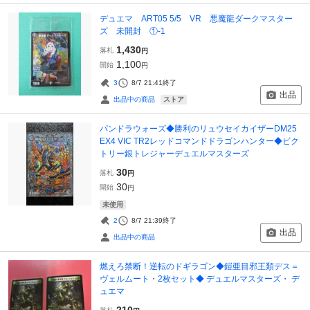
デュエマ ART05 5/5 VR 悪魔龍ダークマスター
ズ 未開封 ①-1
1,430
落札
円
1,100
開始
円
3
8/7 21:41
終了
出品
ストア
出品中の商品
パンドラウォーズ◆勝利のリュウセイカイザーDM25
EX4 VIC TR2レッドコマンドドラゴンハンター◆ビク
トリー銀トレジャーデュエルマスターズ
30
落札
円
30
開始
円
未使用
2
8/7 21:39
終了
出品
出品中の商品
燃えろ禁断！逆転のドギラゴン◆鎧亜目邪王類デス＝
ヴェルムート・2枚セット◆ デュエルマスターズ・ デ
ュエマ
210