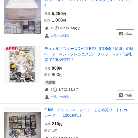
g
5,250
落札
円
1,000
開始
円
15
8/7 22:14
終了
出品
出品中の商品
デュエルマスターズDM26-RP2 -STD5/5「鎮魂」の頂
送料無料
ベートーベン・ソレムニス(シークレットレア)「逆札
篇 第2弾 燃禁断！
800
落札
円
800
開始
円
未使用
1
8/7 22:12
終了
出品
出品中の商品
CJ08 デュエルマスターズ まとめ売り トレカ
カード 1300枚以上
210
落札
円
1
開始
円