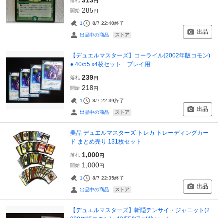
落札
円
285
開始
円
1
8/7 22:40
終了
出品
ストア
出品中の商品
【デュエルマスターズ】コーライル(2002年版コモン)
● 40/55 x4枚セット プレイ用
239
落札
円
218
開始
円
1
8/7 22:39
終了
出品
ストア
出品中の商品
美品 デュエルマスターズ トレカ トレーディングカー
ド まとめ売り 131枚セット
1,000
落札
円
1,000
開始
円
1
8/7 22:35
終了
出品
ストア
出品中の商品
【デュエルマスターズ】斬隠テンサイ・ジャニット(2