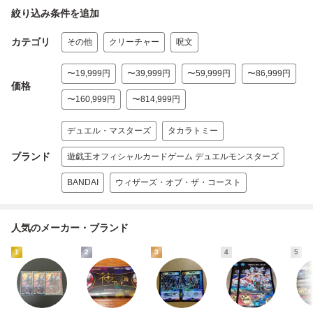
絞り込み条件を追加
カテゴリ
その他
クリーチャー
呪文
〜19,999円
〜39,999円
〜59,999円
〜86,999円
価格
〜160,999円
〜814,999円
デュエル・マスターズ
タカラトミー
ブランド
遊戯王オフィシャルカードゲーム デュエルモンスターズ
BANDAI
ウィザーズ・オブ・ザ・コースト
人気のメーカー・ブランド
1
2
3
4
5