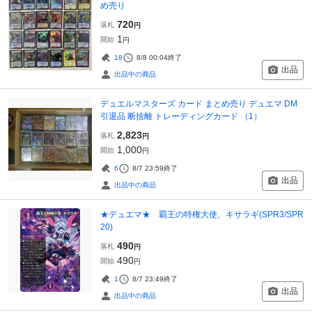
め売り
720
落札
円
1
開始
円
18
8/8 00:04
終了
出品
出品中の商品
デュエルマスターズ カード まとめ売り デュエマ DM
引退品 断捨離 トレーディングカード （1）
2,823
落札
円
1,000
開始
円
6
8/7 23:59
終了
出品
出品中の商品
★デュエマ★ 覇王の特権大使、キサラギ(SPR3/SPR
20)
490
落札
円
490
開始
円
1
8/7 23:49
終了
出品
出品中の商品