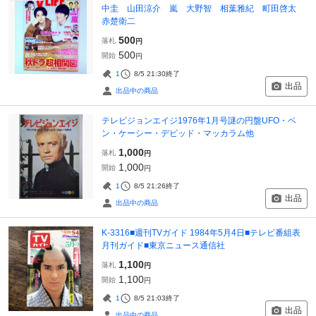
中圭 山田涼介 嵐 大野智 相葉雅紀 町田啓太
赤楚衛二
500
落札
円
500
開始
円
1
8/5 21:30
終了
出品
出品中の商品
テレビジョンエイジ1976年1月号謎の円盤UFO・ベ
ン・ケーシー・デビッド・マッカラム他
1,000
落札
円
1,000
開始
円
1
8/5 21:26
終了
出品
出品中の商品
K-3316■週刊TVガイド 1984年5月4日■テレビ番組表
月刊ガイド■東京ニュース通信社
1,100
落札
円
1,100
開始
円
1
8/5 21:03
終了
出品
出品中の商品