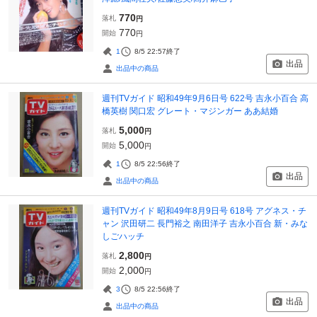
770
落札
円
770
開始
円
1
8/5 22:57
終了
出品
出品中の商品
週刊TVガイド 昭和49年9月6日号 622号 吉永小百合 高
橋英樹 関口宏 グレート・マジンガー ああ結婚
5,000
落札
円
5,000
開始
円
1
8/5 22:56
終了
出品
出品中の商品
週刊TVガイド 昭和49年8月9日号 618号 アグネス・チ
ャン 沢田研二 長門裕之 南田洋子 吉永小百合 新・みな
しごハッチ
2,800
落札
円
2,000
開始
円
3
8/5 22:56
終了
出品
出品中の商品