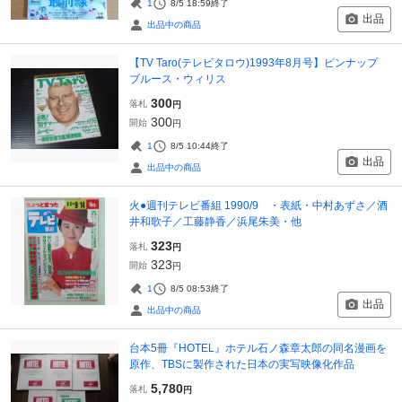
1
8/5 18:59
終了
出品
出品中の商品
【TV Taro(テレビタロウ)1993年8月号】ピンナップ
ブルース・ウィリス
300
落札
円
300
開始
円
1
8/5 10:44
終了
出品
出品中の商品
火●週刊テレビ番組 1990/9 ・表紙・中村あずさ／酒
井和歌子／工藤静香／浜尾朱美・他
323
落札
円
323
開始
円
1
8/5 08:53
終了
出品
出品中の商品
台本5冊『HOTEL』ホテル石ノ森章太郎の同名漫画を
原作、TBSに製作された日本の実写映像化作品
5,780
落札
円