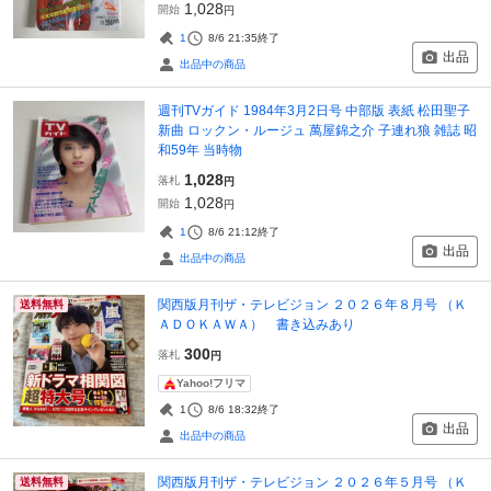
1,028
開始
円
1
8/6 21:35
終了
出品
出品中の商品
週刊TVガイド 1984年3月2日号 中部版 表紙 松田聖子
新曲 ロックン・ルージュ 萬屋錦之介 子連れ狼 雑誌 昭
和59年 当時物
1,028
落札
円
1,028
開始
円
1
8/6 21:12
終了
出品
出品中の商品
関西版月刊ザ・テレビジョン ２０２６年８月号 （Ｋ
送料無料
ＡＤＯＫＡＷＡ） 書き込みあり
300
落札
円
Yahoo!フリマ
1
8/6 18:32
終了
出品
出品中の商品
関西版月刊ザ・テレビジョン ２０２６年５月号 （Ｋ
送料無料