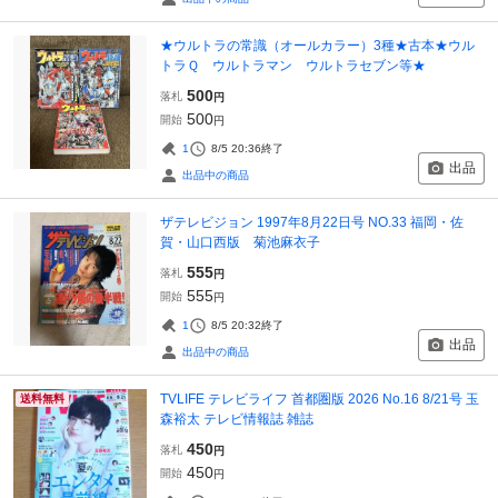
★ウルトラの常識（オールカラー）3種★古本★ウル
トラＱ ウルトラマン ウルトラセブン等★
500
落札
円
500
開始
円
1
8/5 20:36
終了
出品
出品中の商品
ザテレビジョン 1997年8月22日号 NO.33 福岡・佐
賀・山口西版 菊池麻衣子
555
落札
円
555
開始
円
1
8/5 20:32
終了
出品
出品中の商品
TVLIFE テレビライフ 首都圏版 2026 No.16 8/21号 玉
送料無料
森裕太 テレビ情報誌 雑誌
450
落札
円
450
開始
円