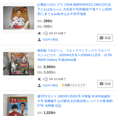
記事貼り付け グラフNHK.昭和44年8/15.1969.224.信
子とおばあちゃん 大谷直子/毛利菊枝/下条アトム/田村
亮/二木てるみ/鈴木えみ子/井手瑞恵
399
落札
円
399
開始
円
1
8/6 22:24
終了
出品
出品中の商品
復刻版 てれびくん ウルトラマンマックス ウルトラ
マンメビウス 2005年6月号〜2009年11月号 ULTR
AMAN Gallery 平成climax展
3,960
落札
円
3,600
開始
円
1
8/6 22:02
終了
出品
年間ベストストア
出品中の商品
週刊TVガイド 1983年1月8日号 中部版 年末年始超特
大号 黒柳徹子 山川静夫 紅白歌合戦 レコード大賞 昭和
57年 当時物 古誌
1,028
落札
円