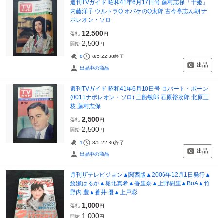
週刊TVガイド 昭和41年6月17日号 藤村志保「千姫」
内藤洋子 ウルトラQ オバケのQ太郎 古今亭志ん朝 ナ
ポレオン・ソロ
12,500
落札
円
2,500
開始
円
8
8/5 22:38
終了
出品
出品中の商品
週刊TVガイド 昭和41年6月10日号 ロバート・ボーン
(0011ナポレオン・ソロ) 三船敏郎 石原裕次郎 北原三
枝 藤村志保
2,500
落札
円
2,500
開始
円
1
8/5 22:36
終了
出品
出品中の商品
月刊ザテレビジョン▲関西版▲2006年12月1日発行▲
綾瀬はるか▲堀北真希▲香里奈▲上野樹里▲BoA▲竹
野内 豊▲蒼井 優▲上戸彩
1,000
落札
円
1,000
開始
円