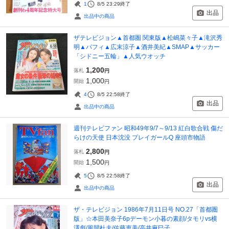
1
8/5 23:29
終了
出品
出品中の商品
ザテレビジョン▲首都圏 関東版▲松嶋菜々子▲滝沢秀
明▲パフィ▲広末涼子▲酒井美紀▲SMAP▲サッカー
「シドニー五輪」▲人気ウオッチ
1,200
落札
円
1,000
開始
円
4
8/5 22:58
終了
出品
出品中の商品
週刊テレビファン 昭和49年9/7～9/13 紅白歌合戦 傷だ
らけの天使 日本沈没 プレイガールQ 座頭市物語
2,800
落札
円
1,500
開始
円
5
8/5 22:58
終了
出品
出品中の商品
ザ・テレビジョン 1986年7月11日号 NO.27「首都圏
版」☆本田美奈子6pデーモン小暮の素顔/タモリvs横
澤彪/風間杜夫/佐藤恵美/高井麻巳子