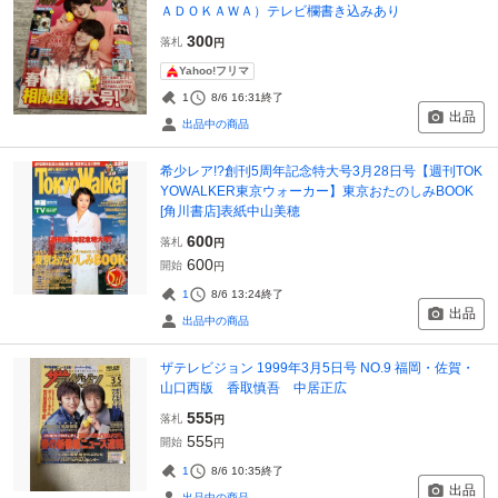
ＡＤＯＫＡＷＡ）テレビ欄書き込みあり
300
落札
円
Yahoo!フリマ
1
8/6 16:31
終了
出品
出品中の商品
希少レア!?創刊5周年記念特大号3月28日号【週刊TOK
YOWALKER東京ウォーカー】東京おたのしみBOOK
[角川書店]表紙中山美穂
600
落札
円
600
開始
円
1
8/6 13:24
終了
出品
出品中の商品
ザテレビジョン 1999年3月5日号 NO.9 福岡・佐賀・
山口西版 香取慎吾 中居正広
555
落札
円
555
開始
円
1
8/6 10:35
終了
出品
出品中の商品