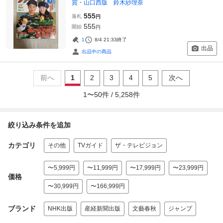
賀・山口西版 鈴木紗理奈
555
落札
円
555
開始
円
1
8/4 21:33
終了
出品
出品中の商品
前へ
1
2
3
4
5
次へ
1
〜
50
件 /
5,258
件
絞り込み条件を追加
カテゴリ
その他
TVガイド
ザ・テレビジョン
〜5,999円
〜11,999円
〜17,999円
〜23,999円
価格
〜30,999円
〜166,999円
ブランド
NHK出版
産経新聞出版
文藝春秋
ジャンプ