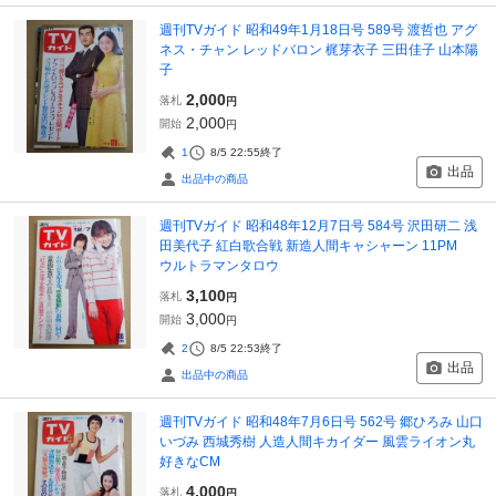
週刊TVガイド 昭和49年1月18日号 589号 渡哲也 アグ
ネス・チャン レッドバロン 梶芽衣子 三田佳子 山本陽
子
2,000
落札
円
2,000
開始
円
1
8/5 22:55
終了
出品
出品中の商品
週刊TVガイド 昭和48年12月7日号 584号 沢田研二 浅
田美代子 紅白歌合戦 新造人間キャシャーン 11PM
ウルトラマンタロウ
3,100
落札
円
3,000
開始
円
2
8/5 22:53
終了
出品
出品中の商品
週刊TVガイド 昭和48年7月6日号 562号 郷ひろみ 山口
いづみ 西城秀樹 人造人間キカイダー 風雲ライオン丸
好きなCM
4,000
落札
円