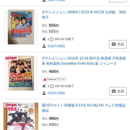
ザテレビジョン 1999年7月2日号 NO.26 九州版 深田
恭子
555
落札
円
555
開始
円
1
8/6 04:15
終了
出品
出品中の商品
ザテレビジョン 2018年 10.26 田中圭 林遣都 戸田恵梨
送料無料
香 有村架純 SnowMan KinKi Kids 嵐 ジャニーズ
400
落札
円
Yahoo!フリマ
1
8/6 00:01
終了
出品
出品中の商品
週刊TVガイド 関東版 8.14号 Kis-My-Ft2 テレビ情報誌
送料無料
雑誌
490
落札
円
490
開始
円