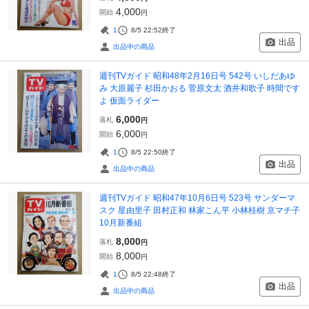
4,000
開始
円
1
8/5 22:52
終了
出品
出品中の商品
週刊TVガイド 昭和48年2月16日号 542号 いしだあゆ
み 大原麗子 杉田かおる 菅原文太 酒井和歌子 時間です
よ 仮面ライダー
6,000
落札
円
6,000
開始
円
1
8/5 22:50
終了
出品
出品中の商品
週刊TVガイド 昭和47年10月6日号 523号 サンダーマ
スク 星由里子 田村正和 林家こん平 小林桂樹 京マチ子
10月新番組
8,000
落札
円
8,000
開始
円
1
8/5 22:48
終了
出品
出品中の商品