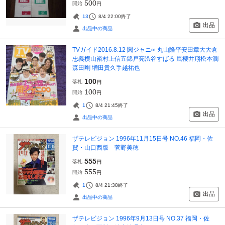
500
開始
円
13
8/4 22:00
終了
出品
出品中の商品
TVガイド2016.8.12 関ジャニ∞ 丸山隆平安田章大大倉
忠義横山裕村上信五錦戸亮渋谷すばる 嵐櫻井翔松本潤
森田剛 増田貴久手越祐也
100
落札
円
100
開始
円
1
8/4 21:45
終了
出品
出品中の商品
ザテレビジョン 1996年11月15日号 NO.46 福岡・佐
賀・山口西版 菅野美穂
555
落札
円
555
開始
円
1
8/4 21:38
終了
出品
出品中の商品
ザテレビジョン 1996年9月13日号 NO.37 福岡・佐