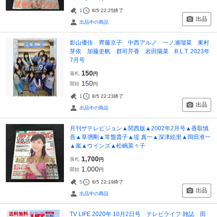
1
8/5 22:25
終了
出品
出品中の商品
影山優佳 齊藤京子 中西アルノ 一ノ瀬瑠菜 東村
芽依 加藤史帆 群司芹香 岩田陽菜 B.L.T. 2023年
7月号
150
落札
円
150
開始
円
1
8/5 22:23
終了
出品
出品中の商品
月刊ザテレビジョン▲関西版▲2002年2月号▲香取慎
吾▲草彅剛▲常盤貴子▲堤 真一▲深津絵里▲岡田准一
▲嵐▲ウインズ▲松嶋菜々子
1,700
落札
円
1,000
開始
円
5
8/5 22:19
終了
出品
出品中の商品
TV LIFE 2020年 10月2日号 テレビライフ 雑誌 田
送料無料