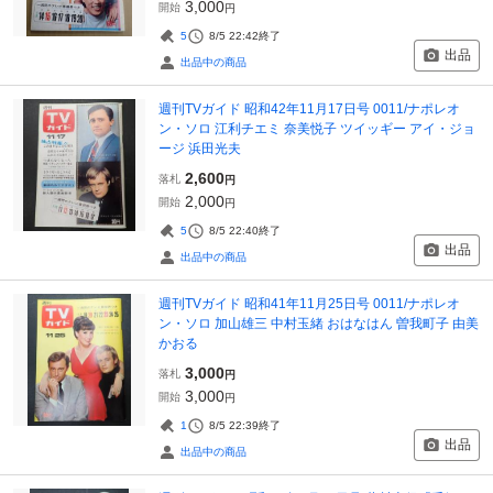
3,000
開始
円
5
8/5 22:42
終了
出品
出品中の商品
週刊TVガイド 昭和42年11月17日号 0011/ナポレオ
ン・ソロ 江利チエミ 奈美悦子 ツイッギー アイ・ジョ
ージ 浜田光夫
2,600
落札
円
2,000
開始
円
5
8/5 22:40
終了
出品
出品中の商品
週刊TVガイド 昭和41年11月25日号 0011/ナポレオ
ン・ソロ 加山雄三 中村玉緒 おはなはん 曽我町子 由美
かおる
3,000
落札
円
3,000
開始
円
1
8/5 22:39
終了
出品
出品中の商品