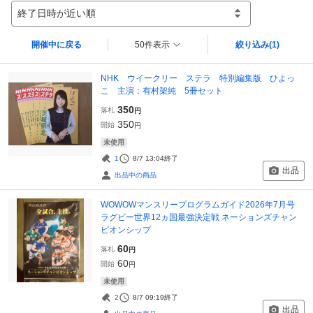
終了日時が近い順
開催中に戻る
50件表示
絞り込み
(1)
NHK ウイークリー ステラ 特別編集版 ひよっ
こ 主演：有村架純 5冊セット
350
落札
円
350
開始
円
未使用
1
8/7 13:04
終了
出品
出品中の商品
WOWOWマンスリープログラムガイド2026年7月号
ラグビー世界12ヵ国最強決定戦 ネーションズチャン
ピオンシップ
60
落札
円
60
開始
円
未使用
2
8/7 09:19
終了
出品