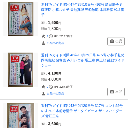
週刊TVガイド 昭和47年3月10日号 493号 島田陽子 近
藤正臣 小柳ルミ子 天地真理 三船敏郎 津川雅彦 松坂慶
子
1,500
落札
円
1,500
開始
円
1
8/5 22:47
終了
出品
出品中の商品
週刊TVガイド 昭和46年10月29日号 475号 小林千登勢
岡崎友紀 藤竜也 芦川いづみ 堺正章 井上順 乱戦ワイド
ショー
4,100
落札
円
4,000
開始
円
2
8/5 22:44
終了
出品
出品中の商品
週刊TVガイド 昭和43年9月20日号 317号 コント55号
のすべて 水前寺清子 ザ・タイガース ザ・スパイダー
ズ 青江三奈
3,600
落札
円