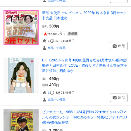
出品中の商品
新品 未使用 テレビジョン 2020年 鈴木京香 3冊セット
送料無料
非売品 日本生命
309
落札
円
未使用
Yahoo!フリマ
1
8/7 04:46
終了
出品
出品中の商品
B.L.T.2021年9月号 ■表紙:星野みなみ(乃木坂46)掛橋沙
耶香と田村真佑=LOVE・齊藤なぎさ来栖りん齊藤京子
新谷姫加小日向ゆか
490
落札
円
490
開始
円
1
8/6 23:46
終了
出品
出品中の商品
ビデオでーた 1988/11/24発行No.22★サイクロンZ/マ
ルサの女2/ランボー3/怒涛のホラー特集/ビデオ/TV/CD
/映画/映像情報誌
1,200
落札
円