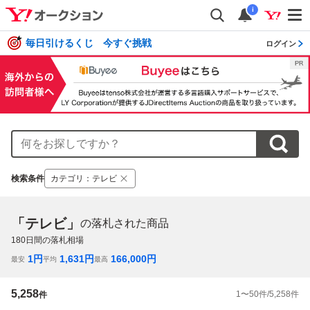
i
毎日引けるくじ 今すぐ挑戦
ログイン
検索条件
カテゴリ
：
テレビ
「テレビ」
の落札された商品
180
日間の落札相場
1
円
1,631
円
166,000
円
最安
平均
最高
5,258
1
〜
50
件/
5,258
件
件