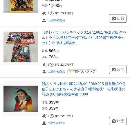
1,200
開始
円
1
8/6 23:15
終了
出品
出品中の商品
【テレビマガジンデラックス147,166,176/決定版 全ウ
ルトラマン,怪獣 完全超百科/バトル100超百科/三冊セ
ット】出版社: 講談社
866
落札
円
788
開始
円
1
8/6 22:27
終了
出品
年間ベストストア
出品中の商品
雑誌.グラフNHK.昭和44年4/1.1969.215.新番組紹介号
信子とおばあちゃん 大谷直子/毛利菊枝/一の糸/天使の
羽/お笑い招待席/空中都市008
399
落札
円
399
開始
円
1
8/6 22:26
終了
出品
出品中の商品